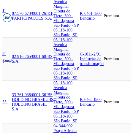
Avenida
Marginal
1°
Direita do
07.570.673/0001-26
J&F
K-6461-1/00
Tiete, 500 -
Premium
PARTICIPACOES S.A.
Bancário
Vila Jaguara,
Sao Paulo - SP,
05.118-100
São Paulo, SP
05.118-100
Avenida
Marginal
2°
Direita do
C-1011-2/01
02.916.265/0001-60
JBS
Tiete, 500 -
Indústrias da
Premium
S/A
Vila Jaguara,
transformação
Sao Paulo - SP,
05.118-100
São Paulo, SP
05.118-100
Avenida
Marginal
33.761.038/0001-36
JBS
Direita do
HOLDING BRASIL
JBS
K-6462-0/00
3°
Tiete, 500 -
Premium
HOLDING BRASIL
Bancário
Vila Jaguara,
S.A.
Sao Paulo - SP,
05.118-100
São Paulo, SP
04.344-902
Praça Alfredo