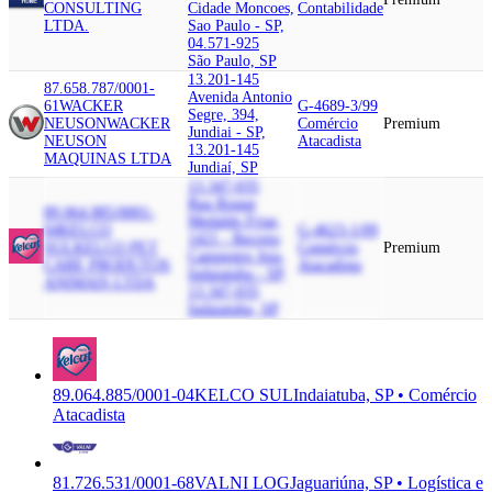
CONSULTING
Cidade Moncoes,
Contabilidade
LTDA.
Sao Paulo - SP,
04.571-925
São Paulo, SP
13.201-145
87.658.787/0001-
Avenida Antonio
61
WACKER
G-4689-3/99
Segre, 394,
NEUSON
WACKER
Comércio
Premium
Jundiai - SP,
NEUSON
Atacadista
13.201-145
MAQUINAS LTDA
Jundiaí, SP
13.347-035
Rua Roque
89.064.885/0001-
Medaldo Frias,
04
KELCO
G-4623-1/09
1421 - Recreio
SUL
KELCO PET
Comércio
Premium
Campestre Joia,
CARE PRODUTOS
Atacadista
Indaiatuba - SP,
ANIMAIS LTDA
13.347-035
Indaiatuba, SP
89.064.885/0001-04
KELCO SUL
Indaiatuba, SP • Comércio
Atacadista
81.726.531/0001-68
VALNI LOG
Jaguariúna, SP • Logística e