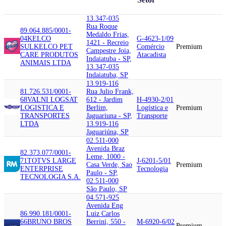
13.347-035
Rua Roque
89.064.885/0001-
Medaldo Frias,
04
KELCO
G-4623-1/09
1421 - Recreio
SUL
KELCO PET
Comércio
Premium
Campestre Joia,
CARE PRODUTOS
Atacadista
Indaiatuba - SP,
ANIMAIS LTDA
13.347-035
Indaiatuba, SP
13.919-116
81.726.531/0001-
Rua Julio Frank,
68
VALNI LOG
SAT
612 - Jardim
H-4930-2/01
LOGISTICA E
Berlim,
Logística e
Premium
TRANSPORTES
Jaguariuna - SP,
Transporte
LTDA
13.919-116
Jaguariúna, SP
02.511-000
Avenida Braz
82.373.077/0001-
Leme, 1000 -
71
TOTVS LARGE
J-6201-5/01
Casa Verde, Sao
Premium
ENTERPRISE
Tecnologia
Paulo - SP,
TECNOLOGIA S.A.
02.511-000
São Paulo, SP
04.571-925
Avenida Eng
86.990.181/0001-
Luiz Carlos
66
BRUNO BROS
Berrini, 550 -
M-6920-6/02
Premium