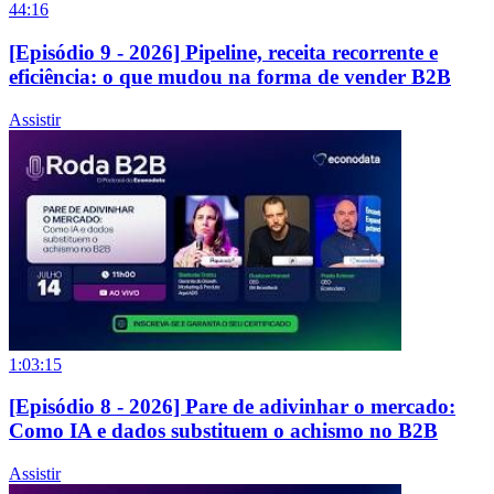
44:16
[Episódio 9 - 2026] Pipeline, receita recorrente e
eficiência: o que mudou na forma de vender B2B
Assistir
1:03:15
[Episódio 8 - 2026] Pare de adivinhar o mercado:
Como IA e dados substituem o achismo no B2B
Assistir