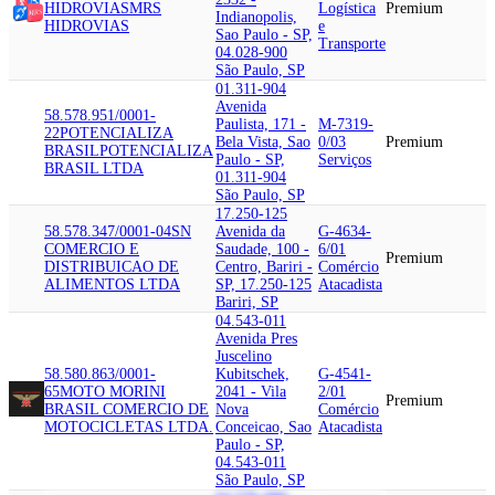
HIDROVIAS
MRS
Logística
Premium
Indianopolis,
HIDROVIAS
e
Sao Paulo - SP,
Transporte
04.028-900
São Paulo, SP
01.311-904
Avenida
58.578.951/0001-
Paulista, 171 -
M-7319-
22
POTENCIALIZA
Bela Vista, Sao
0/03
Premium
BRASIL
POTENCIALIZA
Paulo - SP,
Serviços
BRASIL LTDA
01.311-904
São Paulo, SP
17.250-125
58.578.347/0001-04
SN
Avenida da
G-4634-
COMERCIO E
Saudade, 100 -
6/01
Premium
DISTRIBUICAO DE
Centro, Bariri -
Comércio
ALIMENTOS LTDA
SP, 17.250-125
Atacadista
Bariri, SP
04.543-011
Avenida Pres
Juscelino
58.580.863/0001-
Kubitschek,
G-4541-
65
MOTO MORINI
2041 - Vila
2/01
Premium
BRASIL COMERCIO DE
Nova
Comércio
MOTOCICLETAS LTDA.
Conceicao, Sao
Atacadista
Paulo - SP,
04.543-011
São Paulo, SP