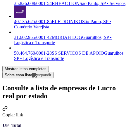
35.826.608/0001-54
RHEACTION
São Paulo, SP • Serviços
40.135.625/0001-85
ELETRONIKO
São Paulo, SP •
Comércio Varejista
31.602.955/0001-42
MORIAH LOG
Guarulhos, SP •
Logística e Transporte
50.464.760/0001-28
SS SERVICOS DE APOIO
Guarulhos,
SP • Logística e Transporte
Mostrar listas completas
Sobre essa lista
Consulte a lista de empresas de Lucro
real por estado
Copiar link
UF
Total