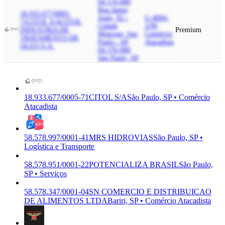
04.576-080
Rua James
18.933.677/0005-
Joule, 92 -
G-4684-
71
CITOL S/A
CITOL
Cidade
2/99
INDUSTRIA DE
Premium
Moncoes, Sao
Comércio
TRATAMENTO DE
Paulo - SP,
Atacadista
OLEO S.A.
04.576-080
São Paulo, SP
18.933.677/0005-71
CITOL S/A
São Paulo, SP • Comércio
Atacadista
58.578.997/0001-41
MRS HIDROVIAS
São Paulo, SP •
Logística e Transporte
58.578.951/0001-22
POTENCIALIZA BRASIL
São Paulo,
SP • Serviços
58.578.347/0001-04
SN COMERCIO E DISTRIBUICAO
DE ALIMENTOS LTDA
Bariri, SP • Comércio Atacadista