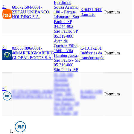
Egydio de
4°
60.872.504/0001-
Souza Aranha,
K-6431-0/00
23
ITAU UNIBANCO
100 - Parque
Premium
Bancário
HOLDING S.A.
Jabaquara, Sao
Paulo - SP,
04.344-902
São Paulo, SP
05.319-000
Avenida
Queiroz Filho,
5°
03.853.896/0001-
C-1011-2/01
1560 - Vila
40
MARFRIG
MARFRIG
Indústrias da
Premium
Hamburguesa,
GLOBAL FOODS S.A.
transformação
Sao Paulo - SP,
05.319-000
São Paulo, SP
05.118-100
Avenida
Marginal
6°
Direita do
07.570.673/0001-26
J&F
K-6461-1/00
Tiete, 500 -
Premium
PARTICIPACOES S.A.
Bancário
Vila Jaguara,
Sao Paulo - SP,
05.118-100
São Paulo, SP