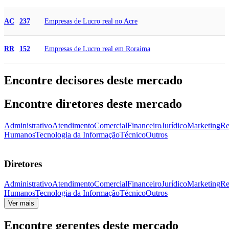
Empresas de Lucro real no Acre
AC
237
Empresas de Lucro real em Roraima
RR
152
Encontre decisores deste mercado
Encontre diretores deste mercado
Administrativo
Atendimento
Comercial
Financeiro
Jurídico
Marketing
Re
Humanos
Tecnologia da Informação
Técnico
Outros
Diretores
Administrativo
Atendimento
Comercial
Financeiro
Jurídico
Marketing
Re
Humanos
Tecnologia da Informação
Técnico
Outros
Ver mais
Encontre gerentes deste mercado