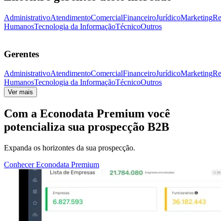
Administrativo
Atendimento
Comercial
Financeiro
Jurídico
Marketing
Re
Humanos
Tecnologia da Informação
Técnico
Outros
Gerentes
Administrativo
Atendimento
Comercial
Financeiro
Jurídico
Marketing
Re
Humanos
Tecnologia da Informação
Técnico
Outros
Ver mais
Com a
Econodata Premium
você
potencializa sua prospecção B2B
Expanda os horizontes da sua prospecção.
Conhecer Econodata Premium