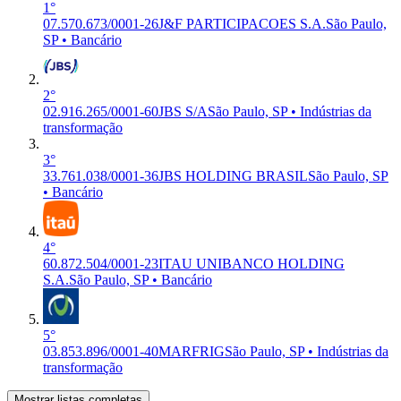
1°
07.570.673/0001-26
J&F PARTICIPACOES S.A.
São Paulo,
SP • Bancário
2°
02.916.265/0001-60
JBS S/A
São Paulo, SP • Indústrias da
transformação
3°
33.761.038/0001-36
JBS HOLDING BRASIL
São Paulo, SP
• Bancário
4°
60.872.504/0001-23
ITAU UNIBANCO HOLDING
S.A.
São Paulo, SP • Bancário
5°
03.853.896/0001-40
MARFRIG
São Paulo, SP • Indústrias da
transformação
Mostrar listas completas