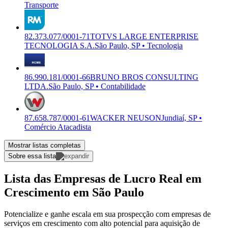
Transporte
82.373.077/0001-71
TOTVS LARGE ENTERPRISE
TECNOLOGIA S.A.
São Paulo, SP • Tecnologia
86.990.181/0001-66
BRUNO BROS CONSULTING
LTDA.
São Paulo, SP • Contabilidade
87.658.787/0001-61
WACKER NEUSON
Jundiaí, SP •
Comércio Atacadista
Mostrar listas completas
Sobre essa lista
Lista das Empresas de Lucro Real em
Crescimento em São Paulo
Potencialize e ganhe escala em sua prospecção com empresas de
serviços em crescimento com alto potencial para aquisição de