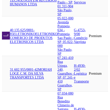
TECNOLOGIA EM RECURSOS
Paulo - SP,
Serviços
HUMANOS LTDA
01.311-904
São Paulo,
SP
05.022-000
Avenida
Pompeia,
40.135.625/0001-
634 -
G-4753-
85
ELETRONIKO
ELETRONIKO
Pompeia,
9/00
Premium
COMERCIO DE PRODUTOS
Sao Paulo -
Comércio
ELETRONICOS LTDA
SP, 05.022-
Varejista
000
São Paulo,
SP
07.241-410
Rua
Utinga,
H-4930-
31.602.955/0001-42
MORIAH
240,
2/02
LOG
E.C.M. DA SILVA
Guarulhos -
Logística
Premium
TRANSPORTES LTDA
SP, 07.241-
e
410
Transporte
Guarulhos,
SP
07.034-080
Rua
Benedito
Climerio de
Santana,
H-4930-