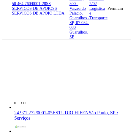
50.464.760/0001-28
SS
300 -
2/02
SERVICOS DE APOIO
SS
Varzea do
Logística
Premium
SERVICOS DE APOIO LTDA
Palacio,
e
Guarulhos -
Transporte
SP, 07.034-
080
Guarulhos,
SP
04.003-904
Rua Doutor
Rafael de
Barros 539,
24.971.272/0001-05
ESTUDIO
539 -
N-8230-
HIFEN
FZ MOLINA
Paraiso,
0/01
Premium
MARKETING E EVENTOS
Sao Paulo -
Serviços
SP, 04.003-
904
São Paulo,
SP
24.971.272/0001-05
ESTUDIO HIFEN
São Paulo, SP •
Serviços