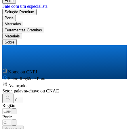
Entre
Fale com um especialista
Solução Premium
Porte
Mercados
Ferramentas Gratuitas
Materiais
Sobre
Nome ou CNPJ
Setor, Região e Porte
Avançado
Setor, palavra-chave ou CNAE
Região
Porte
Pesquisar