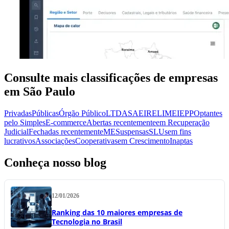
Consulte mais classificações de empresas
em São Paulo
Privadas
Públicas
Órgão Público
LTDA
SA
EIRELI
MEI
EPP
Optantes
pelo Simples
E-commerce
Abertas recentemente
em Recuperação
Judicial
Fechadas recentemente
ME
Suspensas
SLU
sem fins
lucrativos
Associações
Cooperativas
em Crescimento
Inaptas
Conheça nosso blog
12/01/2026
Ranking das 10 maiores empresas de
Tecnologia no Brasil