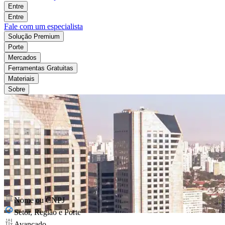
Entre
Entre
Fale com um especialista
Solução Premium
Porte
Mercados
Ferramentas Gratuitas
Materiais
Sobre
Nome ou CNPJ
Setor, Região e Porte
Avançado