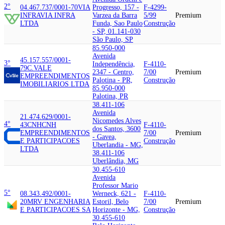
2°
04.467.737/0001-70
VIA
Progresso, 157 -
F-4299-
INFRA
VIA INFRA
Varzea da Barra
5/99
Premium
LTDA
Funda, Sao Paulo
Construção
- SP, 01.141-030
São Paulo, SP
85.950-000
Avenida
45.157.557/0001-
3°
Independência,
F-4110-
79
C.VALE
2347 - Centro,
7/00
Premium
EMPREENDIMENTOS
Palotina - PR,
Construção
IMOBILIARIOS LTDA
85.950-000
Palotina, PR
38.411-106
Avenida
21.474.629/0001-
Nicomedes Alves
4°
43
CNH
CNH
F-4110-
dos Santos, 3600
EMPREENDIMENTOS
7/00
Premium
- Gavea,
E PARTICIPACOES
Construção
Uberlandia - MG,
LTDA
38.411-106
Uberlândia, MG
30.455-610
Avenida
Professor Mario
5°
08.343.492/0001-
Werneck, 621 -
F-4110-
20
MRV ENGENHARIA
Estoril, Belo
7/00
Premium
E PARTICIPACOES SA
Horizonte - MG,
Construção
30.455-610