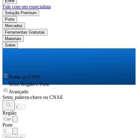
Entre
Fale com um especialista
Solução Premium
Porte
Mercados
Ferramentas Gratuitas
Materiais
Sobre
Nome ou CNPJ
Setor, Região e Porte
Avançado
Setor, palavra-chave ou CNAE
Região
Porte
Pesquisar