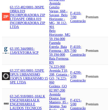
Avenida
63.153.482/0001-30
SPE
Getulio
OBRA 019
Vargas, 668 -
F-4110-
INCORPORADORA ZIP
Savassi, Belo
7/00
Premium
LTDA
SPE OBRA 019
Horizonte -
Construção
INCORPORADORA ZIP
MG, 30.112-
LTDA
901
Belo
Horizonte, MG
59.194-000
Fazenda
Estrela, Baia
F-4110-
63.195.344/0001-
Formosa - RN,
7/00
Premium
13
AVENTORA SCP
59.194-000
Construção
Baía Formosa,
RN
74.223-060
63.237.601/0001-32
SPE
Avenida T10,
F-4299-
OPUS URBANISMO
208, Goiania -
5/99
Premium
15
OPUS URBANISMO 15
GO, 74.223-
Construção
SPE LTDA
060
Goiânia, GO
02.997-200
Avenida
63.245.918/0001-10
ALK
Doutor Jose
ENGENHARIA
ALK
F-4321-
Maniero, 85 -
ENGENHARIA E
5/00
Premium
Jaragua, Sao
LAUDOS TECNICOS
Construção