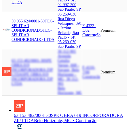
Paulo - SP,
LTDA
02.997-200
São Paulo, SP
05.269-030
Rua Diego
59.055.624/0001-59
TEC-
Velasquez, 391
SPLIT AR
F-4322-
- Jardim
CONDICIONADO
TEC-
3/02
Premium
Britania, Sao
SPLIT AR
Construção
Paulo - SP,
CONDICIONADO LTDA
05.269-030
São Paulo, SP
30.112-901
Avenida
63.153.482/0001-30
SPE
Getulio
OBRA 019
Vargas, 668 -
F-4110-
INCORPORADORA ZIP
Savassi, Belo
7/00
Premium
LTDA
SPE OBRA 019
Horizonte -
Construção
INCORPORADORA ZIP
MG, 30.112-
LTDA
901
Belo
Horizonte, MG
63.153.482/0001-30
SPE OBRA 019 INCORPORADORA
ZIP LTDA
Belo Horizonte, MG • Construção