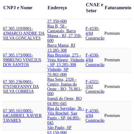
CNAE e
CNPJ e Nome
Endereço
Faturamento
Setor
27.350-600
Rua B, 58 -
67.305.119/0001-
F-4330-
Cantagalo, Barra
43
MARCO ANDRE DA
4/04
Premium
Mansa - RJ, 27.350-
SILVA GONCALVES
Construção
600
Barra Mansa, RJ
13.285-308
67.305.173/0001-
Rua Bruxelas, 275 -
F-4330-
99
BRUNO VINICIUS
Vista Alegre, Vinhedo
4/04
Premium
DOS SANTOS
- SP, 13.285-308
Construção
Vinhedo, SP
76.861-000
Rua Sena, 2326 -
67.305.236/0001-
F-4322-
Centro, Itapua do
07
STHEFANNY DA
3/02
Premium
Oeste - RO, 76.861-
SILVA CORREIA
Construção
000
Itapuã do Oeste, RO
04.891-045
Rua da Servidao, 3b -
67.305.161/0001-
F-4330-
Vila Roschel, Sao
64
GABRIEL XAVIER
4/04
Premium
Paulo - SP, 04.891-
TAVARES
Construção
045
São Paulo, SP
63.150-000