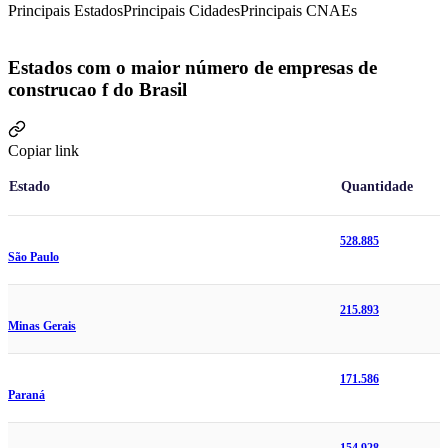
Principais Estados
Principais Cidades
Principais CNAEs
Estados com o maior número de empresas de
construcao f do Brasil
Copiar link
Estado
Quantidade
528.885
São Paulo
215.893
Minas Gerais
171.586
Paraná