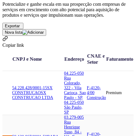
Potencialize e ganhe escala em sua prospecção com empresas de
serviços em crescimento com alto potencial para aquisição de
produtos e serviços que impulsionam suas operações.
Exportar
Nova lista
Copiar link
CNAE e
CNPJ e Nome
Endereço
Faturamento
Setor
04.225-050
Rua
Colorado,
54.228.428/0001-15
SX
322 - Vila
F-4120-
CONSTRUCAO
SX
Carioca, Sao
4/00
Premium
CONSTRUCAO LTDA
Paulo - SP,
Construção
04.225-050
São Paulo,
SP
03.279-005
Rua
Henrique
Suso, 84 -
F-4120-