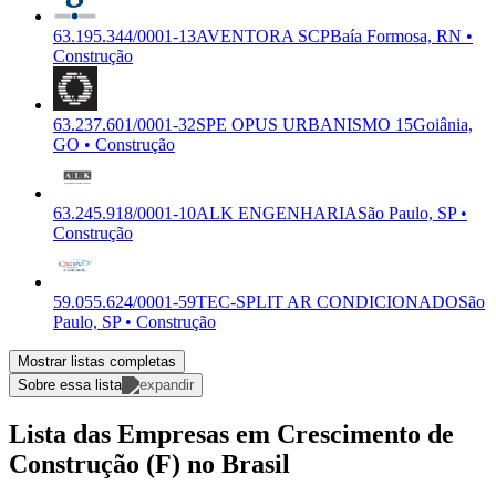
63.195.344/0001-13
AVENTORA SCP
Baía Formosa, RN •
Construção
63.237.601/0001-32
SPE OPUS URBANISMO 15
Goiânia,
GO • Construção
63.245.918/0001-10
ALK ENGENHARIA
São Paulo, SP •
Construção
59.055.624/0001-59
TEC-SPLIT AR CONDICIONADO
São
Paulo, SP • Construção
Mostrar listas completas
Sobre essa lista
Lista das Empresas em Crescimento de
Construção (F) no Brasil