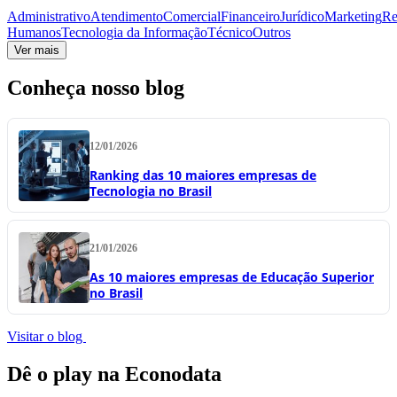
Administrativo
Atendimento
Comercial
Financeiro
Jurídico
Marketing
Re
Humanos
Tecnologia da Informação
Técnico
Outros
Ver mais
Conheça nosso blog
12/01/2026
Ranking das 10 maiores empresas de
Tecnologia no Brasil
21/01/2026
As 10 maiores empresas de Educação Superior
no Brasil
Visitar o blog
Dê o play na Econodata