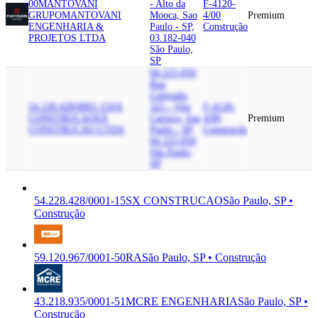
00
MANTOVANI
- Alto da
F-4120-
GRUPO
MANTOVANI
Mooca, Sao
4/00
Premium
ENGENHARIA &
Paulo - SP,
Construção
PROJETOS LTDA
03.182-040
São Paulo,
SP
04.225-050
Rua
Colorado,
54.228.428/0001-15
SX
322 - Vila
F-4120-
CONSTRUCAO
SX
Carioca, Sao
4/00
Premium
CONSTRUCAO LTDA
Paulo - SP,
Construção
04.225-050
São Paulo,
SP
54.228.428/0001-15
SX CONSTRUCAO
São Paulo, SP •
Construção
59.120.967/0001-50
RA
São Paulo, SP • Construção
43.218.935/0001-51
MCRE ENGENHARIA
São Paulo, SP •
Construção