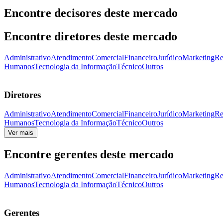
Encontre decisores deste mercado
Encontre diretores deste mercado
Administrativo
Atendimento
Comercial
Financeiro
Jurídico
Marketing
Re
Humanos
Tecnologia da Informação
Técnico
Outros
Diretores
Administrativo
Atendimento
Comercial
Financeiro
Jurídico
Marketing
Re
Humanos
Tecnologia da Informação
Técnico
Outros
Ver mais
Encontre gerentes deste mercado
Administrativo
Atendimento
Comercial
Financeiro
Jurídico
Marketing
Re
Humanos
Tecnologia da Informação
Técnico
Outros
Gerentes