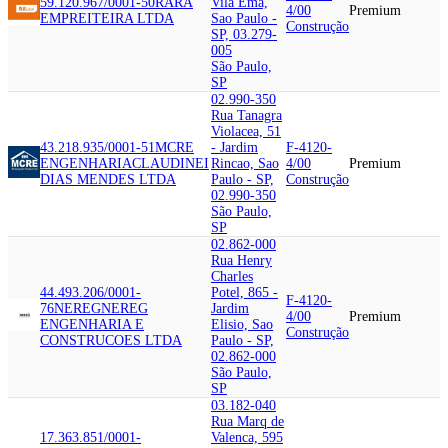
59.120.967/0001-50
RA
RA
Vila Ema,
4/00
Premium
EMPREITEIRA LTDA
Sao Paulo -
Construção
SP, 03.279-
005
São Paulo,
SP
02.990-350
Rua Tanagra
Violacea, 51
43.218.935/0001-51
MCRE
- Jardim
F-4120-
ENGENHARIA
CLAUDINEI
Rincao, Sao
4/00
Premium
DIAS MENDES LTDA
Paulo - SP,
Construção
02.990-350
São Paulo,
SP
02.862-000
Rua Henry
Charles
44.493.206/0001-
Potel, 865 -
F-4120-
76
NEREG
NEREG
Jardim
4/00
Premium
ENGENHARIA E
Elisio, Sao
Construção
CONSTRUCOES LTDA
Paulo - SP,
02.862-000
São Paulo,
SP
03.182-040
Rua Marq de
17.363.851/0001-
Valenca, 595