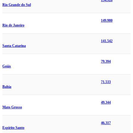
154.928
Rio Grande do Sul
149.980
Rio de Janeiro
141.542
Santa Catarina
79.394
Goiás
71.533
Bahia
49.344
Mato Grosso
46.317
Espírito Santo