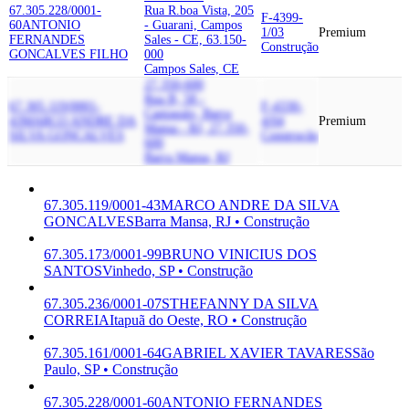
67.305.228/0001-
Rua R.boa Vista, 205
F-4399-
60
ANTONIO
- Guarani, Campos
1/03
Premium
FERNANDES
Sales - CE, 63.150-
Construção
GONCALVES FILHO
000
Campos Sales, CE
27.350-600
Rua B, 58 -
67.305.119/0001-
F-4330-
Cantagalo, Barra
43
MARCO ANDRE DA
4/04
Premium
Mansa - RJ, 27.350-
SILVA GONCALVES
Construção
600
Barra Mansa, RJ
67.305.119/0001-43
MARCO ANDRE DA SILVA
GONCALVES
Barra Mansa, RJ • Construção
67.305.173/0001-99
BRUNO VINICIUS DOS
SANTOS
Vinhedo, SP • Construção
67.305.236/0001-07
STHEFANNY DA SILVA
CORREIA
Itapuã do Oeste, RO • Construção
67.305.161/0001-64
GABRIEL XAVIER TAVARES
São
Paulo, SP • Construção
67.305.228/0001-60
ANTONIO FERNANDES