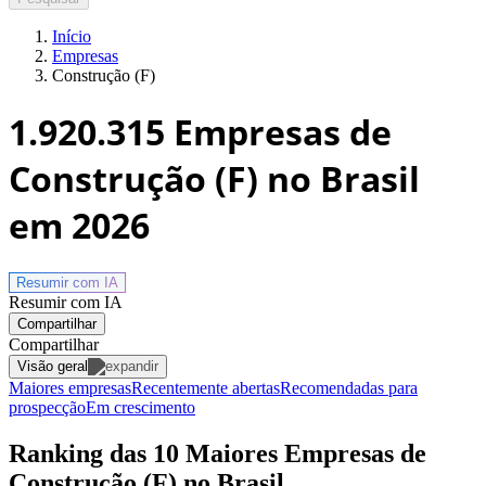
Início
Empresas
Construção (F)
1.920.315
Empresas de
Construção (F) no Brasil
em 2026
Resumir com
IA
Resumir com IA
Compartilhar
Compartilhar
Visão geral
Maiores empresas
Recentemente abertas
Recomendadas para
prospecção
Em crescimento
Ranking das 10 Maiores Empresas de
Construção (F) no Brasil