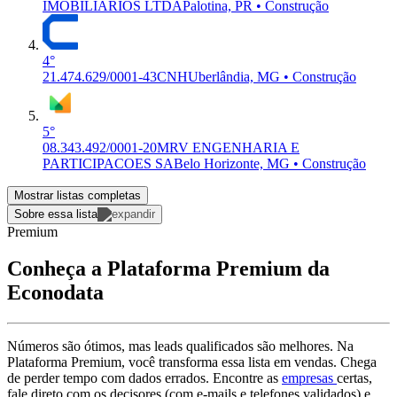
IMOBILIARIOS LTDA
Palotina, PR • Construção
4°
21.474.629/0001-43
CNH
Uberlândia, MG • Construção
5°
08.343.492/0001-20
MRV ENGENHARIA E
PARTICIPACOES SA
Belo Horizonte, MG • Construção
Mostrar listas completas
Sobre essa lista
Premium
Conheça a Plataforma Premium da
Econodata
Números são ótimos, mas leads qualificados são melhores. Na
Plataforma Premium, você transforma essa lista em vendas. Chega
de perder tempo com dados errados. Encontre as
empresas
certas,
fale direto com os decisores (com e-mails e telefones validados) e