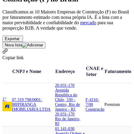
Classificamos as 10 Maiores Empresas de Construção (F) no Brasil
por faturamento estimado com nossa própria IA. É a lista com a
maior previsibilidade e confiabilidade
do
mercado
para sua
prospecção B2B. A verdade que vende.
Exportar
Nova lista
Copiar link
CNAE e
CNPJ e Nome
Endereço
Faturamento
Setor
20.031-170
Avenida
Republica do
1°
07.319.798/0001-
Chile, 330 -
F-4110-
88
IPIRANGA
Centro, Rio de
7/00
Premium
IMOBILIARIA LTDA
Janeiro - RJ,
Construção
20.031-170
Rio de Janeiro,
RJ
01.141-030
Avenida Ordem e