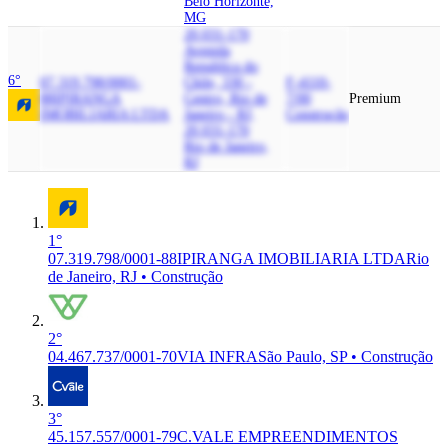
Belo Horizonte,
MG
20.031-170
Avenida
Republica do
6°
07.319.798/0001-
Chile, 330 -
F-4110-
88
IPIRANGA
Centro, Rio de
7/00
Premium
IMOBILIARIA LTDA
Janeiro - RJ,
Construção
20.031-170
Rio de Janeiro,
RJ
1°
07.319.798/0001-88
IPIRANGA IMOBILIARIA LTDA
Rio
de Janeiro, RJ • Construção
2°
04.467.737/0001-70
VIA INFRA
São Paulo, SP • Construção
3°
45.157.557/0001-79
C.VALE EMPREENDIMENTOS