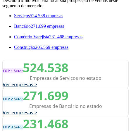
Descubra 4 motivos para focar sua prospecção de vendas neste
segmento de mercado:
Serviços
524.538 empresas
Bancário
271.699 empresas
Comércio Varejista
231.468 empresas
Construção
205.569 empresas
524.538
TOP 1 Setor
Empresas de Serviços no estado
Ver empresas >
271.699
TOP 2 Setor
Empresas de Bancário no estado
Ver empresas >
231.468
TOP 3 Setor