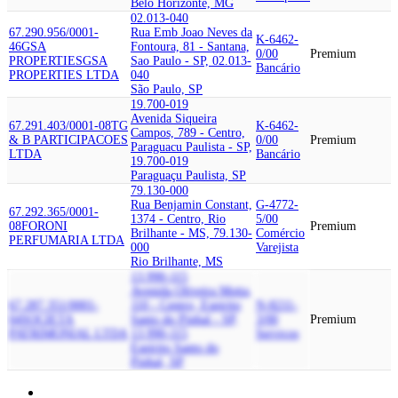
Belo Horizonte, MG
02.013-040
67.290.956/0001-
Rua Emb Joao Neves da
K-6462-
46
GSA
Fontoura, 81 - Santana,
0/00
Premium
PROPERTIES
GSA
Sao Paulo - SP, 02.013-
Bancário
PROPERTIES LTDA
040
São Paulo, SP
19.700-019
Avenida Siqueira
67.291.403/0001-08
TG
K-6462-
Campos, 789 - Centro,
& B PARTICIPACOES
0/00
Premium
Paraguacu Paulista - SP,
LTDA
Bancário
19.700-019
Paraguaçu Paulista, SP
79.130-000
Rua Benjamin Constant,
G-4772-
67.292.365/0001-
1374 - Centro, Rio
5/00
08
FORONI
Premium
Brilhante - MS, 79.130-
Comércio
PERFUMARIA LTDA
000
Varejista
Rio Brilhante, MS
13.990-115
Avenida Oliveira Motta,
67.287.351/0001-
110 - Centro, Espirito
N-8211-
04
SOCIETA
Santo do Pinhal - SP,
3/00
Premium
PATRIMONIAL LTDA
13.990-115
Serviços
Espírito Santo do
Pinhal, SP