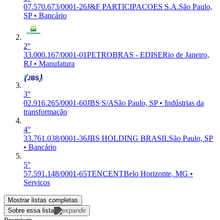
07.570.673/0001-26
J&F PARTICIPACOES S.A.
São Paulo,
SP • Bancário
2°
33.000.167/0001-01
PETROBRAS - EDISE
Rio de Janeiro,
RJ • Manufatura
3°
02.916.265/0001-60
JBS S/A
São Paulo, SP • Indústrias da
transformação
4°
33.761.038/0001-36
JBS HOLDING BRASIL
São Paulo, SP
• Bancário
5°
57.591.148/0001-65
TENCENT
Belo Horizonte, MG •
Serviços
Mostrar listas completas
Sobre essa lista