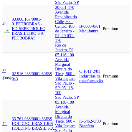
São Paulo, SP
20.031-170
Avenida
Republica do
33.000.167/0001-
Chile, 65 -
2°
01
PETROBRAS -
Centro, Rio
B-0600-0/01
EDISE
PETROLEO
Premium
de Janeiro -
Manufatura
BRASILEIRO S A
RJ, 20.031-
PETROBRAS
170
Rio de
Janeiro, RJ
05.118-100
Avenida
Marginal
Direita do
3°
C-1011-2/01
02.916.265/0001-60
JBS
Tiete, 500 -
Indústrias da
Premium
S/A
Vila Jaguara,
transformação
Sao Paulo -
SP, 05.118-
100
São Paulo, SP
05.118-100
Avenida
Marginal
Direita do
33.761.038/0001-36
JBS
Tiete, 500 -
K-6462-0/00
4°
HOLDING BRASIL
JBS
Premium
Vila Jaguara,
Bancário
HOLDING BRASIL S.A.
Sao Paulo -