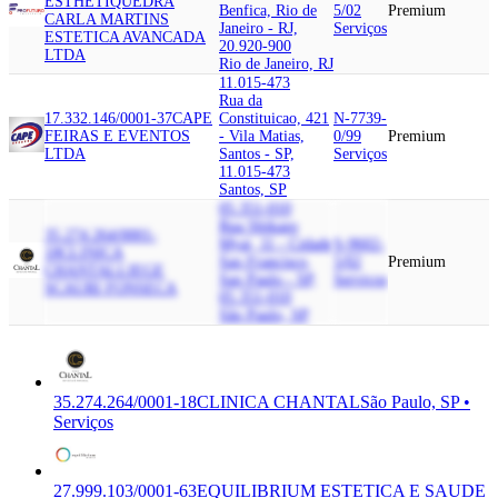
ESTHETIQUE
DRA
Benfica, Rio de
5/02
Premium
CARLA MARTINS
Janeiro - RJ,
Serviços
ESTETICA AVANCADA
20.920-900
LTDA
Rio de Janeiro, RJ
11.015-473
Rua da
17.332.146/0001-37
CAPE
Constituicao, 421
N-7739-
FEIRAS E EVENTOS
- Vila Matias,
0/99
Premium
LTDA
Santos - SP,
Serviços
11.015-473
Santos, SP
05.351-010
Rua Shikazo
35.274.264/0001-
Myai, 11 - Cidade
S-9602-
18
CLINICA
Sao Francisco,
5/02
Premium
CHANTAL
LIEGE
Sao Paulo - SP,
Serviços
SCAURI FONSECA
05.351-010
São Paulo, SP
35.274.264/0001-18
CLINICA CHANTAL
São Paulo, SP •
Serviços
27.999.103/0001-63
EQUILIBRIUM ESTETICA E SAUDE