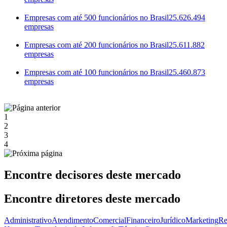
Empresas com até 500 funcionários no Brasil
25.626.494
empresas
Empresas com até 200 funcionários no Brasil
25.611.882
empresas
Empresas com até 100 funcionários no Brasil
25.460.873
empresas
1
2
3
4
Encontre decisores deste mercado
Encontre diretores deste mercado
Administrativo
Atendimento
Comercial
Financeiro
Jurídico
Marketing
Re