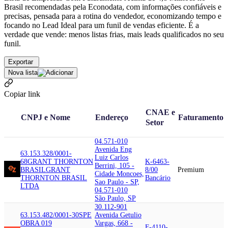
Brasil recomendadas pela Econodata, com informações confiáveis e
precisas, pensada para a rotina do vendedor, economizando tempo e
focando no Lead Ideal para um funil de vendas eficiente. É a
verdade que vende: menos listas frias, mais leads qualificados no seu
funil.
Exportar
Nova lista
Copiar link
CNAE e
CNPJ e Nome
Endereço
Faturamento
Setor
04.571-010
Avenida Eng
63.153.328/0001-
Luiz Carlos
68
GRANT THORNTON
K-6463-
Berrini, 105 -
BRASIL
GRANT
8/00
Premium
Cidade Moncoes,
THORNTON BRASIL
Bancário
Sao Paulo - SP,
LTDA
04.571-010
São Paulo, SP
30.112-901
63.153.482/0001-30
SPE
Avenida Getulio
OBRA 019
Vargas, 668 -
F-4110-