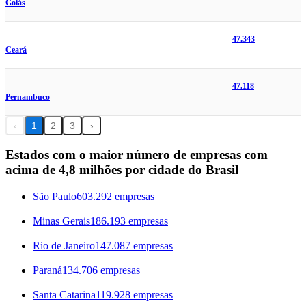
Goiás
47.343
Ceará
47.118
Pernambuco
‹
1
2
3
›
Estados com o maior número de empresas com
acima de 4,8 milhões por cidade do Brasil
São Paulo
603.292 empresas
Minas Gerais
186.193 empresas
Rio de Janeiro
147.087 empresas
Paraná
134.706 empresas
Santa Catarina
119.928 empresas