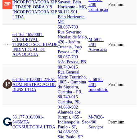
INCORPORADORA ZIP
Savassi, Belo
7/00
Premium
LTDA
SPE OBRA 019
Horizonte - MG,
Construção
INCORPORADORA ZIP
30.112-901
LTDA
Belo Horizonte,
MG
58.037-700
Rua Severino
63.163.165/0001-
Nicolau de Melo,
02
LOURIVAL
M-6911-
420 - Jardim
TENORIO SOCIEDADE
7/01
Premium
Oceania, Joao
INDIVIDUAL DE
Advocacia
Pessoa - PB,
ADVOCACIA
58.037-700
João Pessoa, PB
80.740-015
Rua General
Mario Tourinho,
63.166.410/0001-27
PAG
L-6810-
1805 - Campina
ADMINISTRACAO DE
2/01
Premium
do Siqueira,
BENS LTDA
Imobiliário
Curitiba - PR,
80.740-015
Curitiba, PR
04.088-902
Alameda dos
63.177.910/0001-
Jurupis, 455 -
M-7020-
64
GMTA
Indianopolis, Sao
4/00
Premium
CONSULTORIA LTDA
Paulo - SP,
Serviços
04.088-902
São Paulo, SP