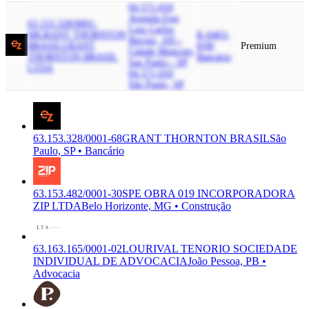
04.571-010
Avenida Eng
63.153.328/0001-
Luiz Carlos
68
GRANT THORNTON
K-6463-
Berrini, 105 -
BRASIL
GRANT
8/00
Premium
Cidade Moncoes,
THORNTON BRASIL
Bancário
Sao Paulo - SP,
LTDA
04.571-010
São Paulo, SP
63.153.328/0001-68
GRANT THORNTON BRASIL
São
Paulo, SP • Bancário
63.153.482/0001-30
SPE OBRA 019 INCORPORADORA
ZIP LTDA
Belo Horizonte, MG • Construção
63.163.165/0001-02
LOURIVAL TENORIO SOCIEDADE
INDIVIDUAL DE ADVOCACIA
João Pessoa, PB •
Advocacia