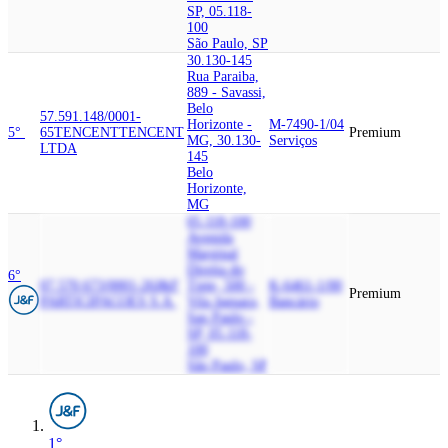
SP, 05.118-
100
São Paulo, SP
30.130-145
Rua Paraiba,
889 - Savassi,
Belo
57.591.148/0001-
Horizonte -
M-7490-1/04
5°
65
TENCENT
TENCENT
Premium
MG, 30.130-
Serviços
LTDA
145
Belo
Horizonte,
MG
05.118-100
Avenida
Marginal
Direita do
6°
07.570.673/0001-26
J&F
Tiete, 500 -
K-6461-1/00
Premium
PARTICIPACOES S.A.
Vila Jaguara,
Bancário
Sao Paulo -
SP, 05.118-
100
São Paulo, SP
1°