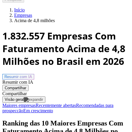
Início
Empresas
Acima de 4,8 milhões
1.832.557
Empresas Com
Faturamento Acima de 4,8
Milhões no Brasil
em 2026
Resumir com
IA
Resumir com IA
Compartilhar
Compartilhar
Visão geral
Maiores empresas
Recentemente abertas
Recomendadas para
prospecção
Em crescimento
Ranking das 10 Maiores Empresas Com
Faturamento Acima de 4,8 Milhões no