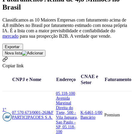
Brasil
Classificamos as 10 Maiores Empresas com faturamento acima de
4,8 milhões no Brasil por faturamento estimado com nossa própria
IA. É a lista com a maior previsibilidade e confiabilidade
do
mercado
para sua prospecção B2B. A verdade que vende.
Exportar
Nova lista
Copiar link
CNAE e
CNPJ e Nome
Endereço
Faturamento
Setor
05.118-100
Avenida
Marginal
Direita do
1°
07.570.673/0001-26
J&F
Tiete, 500 -
K-6461-1/00
Premium
PARTICIPACOES S.A.
Vila Jaguara,
Bancário
Sao Paulo -
SP, 05.118-
100