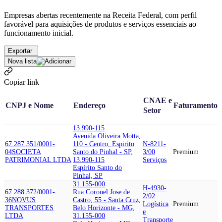
Empresas abertas recentemente na Receita Federal, com perfil
favorável para aquisições de produtos e serviços essenciais ao
funcionamento inicial.
Exportar
Nova lista
Copiar link
CNAE e
CNPJ e Nome
Endereço
Faturamento
Setor
13.990-115
Avenida Oliveira Motta,
67.287.351/0001-
110 - Centro, Espirito
N-8211-
04
SOCIETA
Santo do Pinhal - SP,
3/00
Premium
PATRIMONIAL LTDA
13.990-115
Serviços
Espírito Santo do
Pinhal, SP
31.155-000
H-4930-
67.288.372/0001-
Rua Coronel Jose de
2/02
36
NOVUS
Castro, 55 - Santa Cruz,
Logística
Premium
TRANSPORTES
Belo Horizonte - MG,
e
LTDA
31.155-000
Transporte