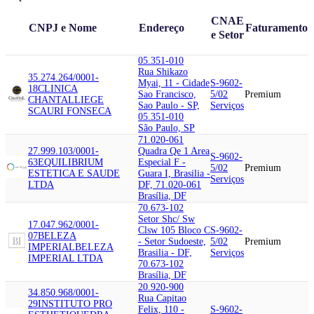
CNAE
CNPJ e Nome
Endereço
Faturamento
e Setor
05.351-010
Rua Shikazo
35.274.264/0001-
Myai, 11 - Cidade
S-9602-
18
CLINICA
Sao Francisco,
5/02
Premium
CHANTAL
LIEGE
Sao Paulo - SP,
Serviços
SCAURI FONSECA
05.351-010
São Paulo, SP
71.020-061
27.999.103/0001-
Quadra Qe 1 Area
S-9602-
63
EQUILIBRIUM
Especial F -
5/02
Premium
ESTETICA E SAUDE
Guara I, Brasilia -
Serviços
LTDA
DF, 71.020-061
Brasília, DF
70.673-102
Setor Shc/ Sw
17.047.962/0001-
Clsw 105 Bloco C
S-9602-
07
BELEZA
- Setor Sudoeste,
5/02
Premium
IMPERIAL
BELEZA
Brasilia - DF,
Serviços
IMPERIAL LTDA
70.673-102
Brasília, DF
20.920-900
34.850.968/0001-
Rua Capitao
29
INSTITUTO PRO
Felix, 110 -
S-9602-