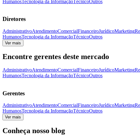
Humanos
Tecnologia da Informação
Técnico
Outros
Diretores
Administrativo
Atendimento
Comercial
Financeiro
Jurídico
Marketing
Re
Humanos
Tecnologia da Informação
Técnico
Outros
Ver mais
Encontre gerentes deste mercado
Administrativo
Atendimento
Comercial
Financeiro
Jurídico
Marketing
Re
Humanos
Tecnologia da Informação
Técnico
Outros
Gerentes
Administrativo
Atendimento
Comercial
Financeiro
Jurídico
Marketing
Re
Humanos
Tecnologia da Informação
Técnico
Outros
Ver mais
Conheça nosso blog