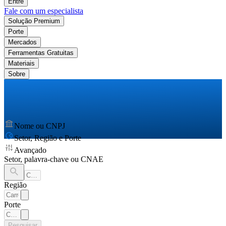
Entre
Fale com um especialista
Solução Premium
Porte
Mercados
Ferramentas Gratuitas
Materiais
Sobre
Nome ou CNPJ
Setor, Região e Porte
Avançado
Setor, palavra-chave ou CNAE
Região
Porte
Pesquisar