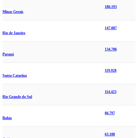
186.193
Minas Gerais
147.087
Rio de Janeiro
134.706
Paraná
119.928
Santa Catarina
114.423
Rio Grande do Sul
66.797
Bahia
63.188