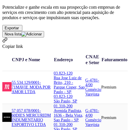
Potencialize e ganhe escala em sua prospecção com empresas de
serviços em crescimento com alto potencial para aquisição de
produtos e serviços que impulsionam suas operações.
Exportar
Nova lista
Copiar link
CNAE
CNPJ e Nome
Endereço
Faturamento
e Setor
03.823-120
Rua Jose Luiz de
G-4781-
55.534.129/0001-
Brito, 210 -
4/00
71
MAVIE MODA POR
Parque Cisper, Sao
Premium
Comércio
AMOR LTDA
Paulo - SP,
Varejista
03.823-120
São Paulo, SP
01.310-200
57.057.078/0001-
Avenida Paulista,
G-4781-
60
DIES MERCURI
DM
1636 - Bela Vista,
4/00
Premium
INDUMENTARIO
Sao Paulo - SP,
Comércio
ESPORTIVO LTDA
01.310-200
Varejista
São Paulo, SP