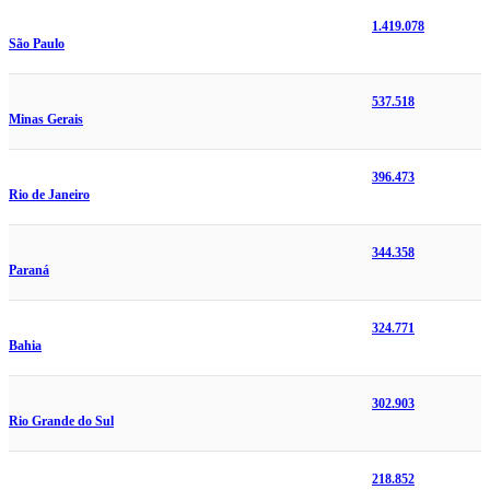
1.419.078
São Paulo
537.518
Minas Gerais
396.473
Rio de Janeiro
344.358
Paraná
324.771
Bahia
302.903
Rio Grande do Sul
218.852