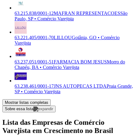
63.215.838/0001-12
MAFRAN REPRESENTACOES
São
Paulo, SP • Comércio Varejista
63.221.405/0001-70
LILLOU
Goiânia, GO • Comércio
Varejista
63.237.051/0001-51
FARMACIA BOM JESUS
Morro do
Chapéu, BA • Comércio Varejista
63.238.461/0001-17
JNS AUTOPECAS LTDA
Praia Grande,
SP • Comércio Varejista
Mostrar listas completas
Sobre essa lista
Lista das Empresas de Comércio
Varejista em Crescimento no Brasil