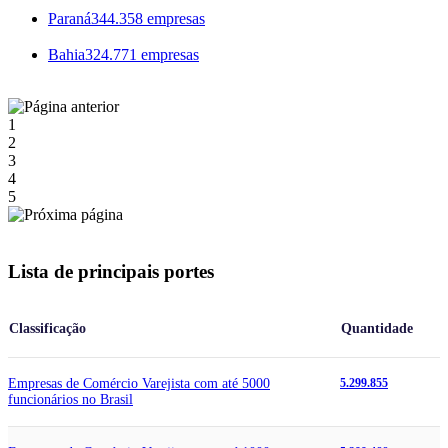
Paraná
344.358 empresas
Bahia
324.771 empresas
1
2
3
4
5
Lista de principais portes
Classificação
Quantidade
Empresas de Comércio Varejista com até 5000
5.299.855
funcionários no Brasil