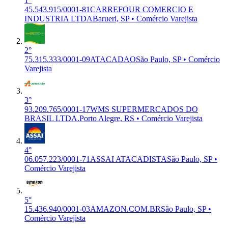
1°
45.543.915/0001-81
CARREFOUR COMERCIO E
INDUSTRIA LTDA
Barueri, SP • Comércio Varejista
2°
75.315.333/0001-09
ATACADAO
São Paulo, SP • Comércio
Varejista
3°
93.209.765/0001-17
WMS SUPERMERCADOS DO
BRASIL LTDA.
Porto Alegre, RS • Comércio Varejista
4°
06.057.223/0001-71
ASSAI ATACADISTA
São Paulo, SP •
Comércio Varejista
5°
15.436.940/0001-03
AMAZON.COM.BR
São Paulo, SP •
Comércio Varejista