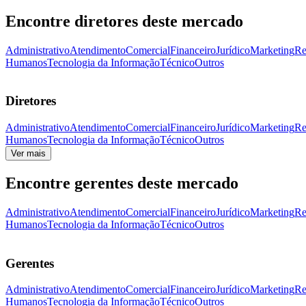
Encontre diretores deste mercado
Administrativo
Atendimento
Comercial
Financeiro
Jurídico
Marketing
Re
Humanos
Tecnologia da Informação
Técnico
Outros
Diretores
Administrativo
Atendimento
Comercial
Financeiro
Jurídico
Marketing
Re
Humanos
Tecnologia da Informação
Técnico
Outros
Ver mais
Encontre gerentes deste mercado
Administrativo
Atendimento
Comercial
Financeiro
Jurídico
Marketing
Re
Humanos
Tecnologia da Informação
Técnico
Outros
Gerentes
Administrativo
Atendimento
Comercial
Financeiro
Jurídico
Marketing
Re
Humanos
Tecnologia da Informação
Técnico
Outros