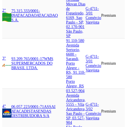
Movan Dias
de
G-4711-
2°
75.315.333/0001-
Figueiredo,
3/01
09
ATACADAO
ATACADAO
Premium
6169, Sao
Comércio
S.A.
Paulo - SP,
Varejista
02.170-901
São Paulo,
SP
91.110-580
Avenida
Sertorio,
6600 -
G-4711-
3°
93.209.765/0001-17
WMS
Sarandi,
3/01
SUPERMERCADOS DO
Porto
Premium
Comércio
BRASIL LTDA.
Alegre -
Varejista
RS, 91.110-
580
Porto
Alegre, RS
03.527-904
Avenida
Aricanduva,
5555 - Vila
G-4711-
4°
06.057.223/0001-71
ASSAI
Aricanduva,
3/02
ATACADISTA
SENDAS
Premium
Sao Paulo -
Comércio
DISTRIBUIDORA S/A
SP, 03.527-
Varejista
904