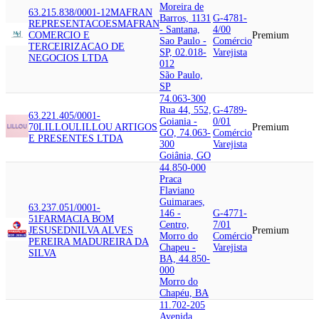
Moreira de
63.215.838/0001-12
MAFRAN
Barros, 1131
G-4781-
REPRESENTACOES
MAFRAN
- Santana,
4/00
COMERCIO E
Premium
Sao Paulo -
Comércio
TERCEIRIZACAO DE
SP, 02.018-
Varejista
NEGOCIOS LTDA
012
São Paulo,
SP
74.063-300
Rua 44, 552,
G-4789-
63.221.405/0001-
Goiania -
0/01
70
LILLOU
LILLOU ARTIGOS
Premium
GO, 74.063-
Comércio
E PRESENTES LTDA
300
Varejista
Goiânia, GO
44.850-000
Praca
Flaviano
Guimaraes,
63.237.051/0001-
146 -
G-4771-
51
FARMACIA BOM
Centro,
7/01
JESUS
EDNILVA ALVES
Premium
Morro do
Comércio
PEREIRA MADUREIRA DA
Chapeu -
Varejista
SILVA
BA, 44.850-
000
Morro do
Chapéu, BA
11.702-205
Avenida