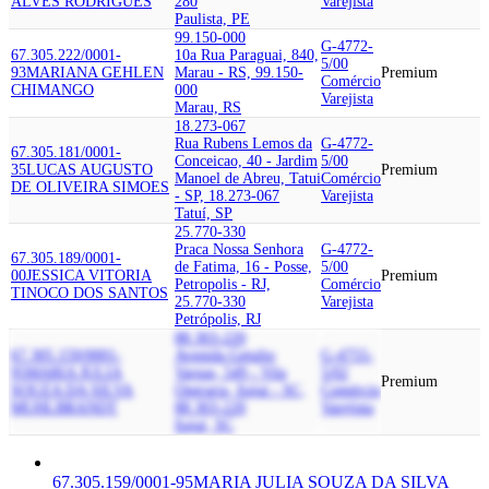
ALVES RODRIGUES
280
Varejista
Paulista, PE
99.150-000
G-4772-
67.305.222/0001-
10a Rua Paraguai, 840,
5/00
93
MARIANA GEHLEN
Marau - RS, 99.150-
Premium
Comércio
CHIMANGO
000
Varejista
Marau, RS
18.273-067
Rua Rubens Lemos da
G-4772-
67.305.181/0001-
Conceicao, 40 - Jardim
5/00
35
LUCAS AUGUSTO
Premium
Manoel de Abreu, Tatui
Comércio
DE OLIVEIRA SIMOES
- SP, 18.273-067
Varejista
Tatuí, SP
25.770-330
Praca Nossa Senhora
G-4772-
67.305.189/0001-
de Fatima, 16 - Posse,
5/00
00
JESSICA VITORIA
Premium
Petropolis - RJ,
Comércio
TINOCO DOS SANTOS
25.770-330
Varejista
Petrópolis, RJ
88.303-220
67.305.159/0001-
Avenida Getulio
G-4755-
95
MARIA JULIA
Vargas, 549 - Vila
5/02
Premium
SOUZA DA SILVA
Operaria, Itajai - SC,
Comércio
MUHLBRANDT
88.303-220
Varejista
Itajaí, SC
67.305.159/0001-95
MARIA JULIA SOUZA DA SILVA