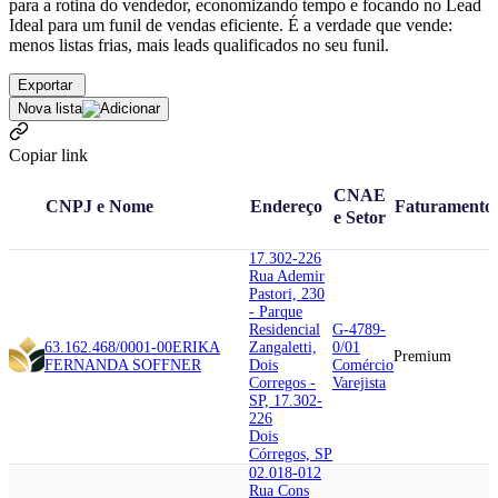
para a rotina do vendedor, economizando tempo e focando no Lead
Ideal para um funil de vendas eficiente. É a verdade que vende:
menos listas frias, mais leads qualificados no seu funil.
Exportar
Nova lista
Copiar link
CNAE
CNPJ e Nome
Endereço
Faturamento
e Setor
17.302-226
Rua Ademir
Pastori, 230
- Parque
Residencial
G-4789-
63.162.468/0001-00
ERIKA
Zangaletti,
0/01
Premium
FERNANDA SOFFNER
Dois
Comércio
Corregos -
Varejista
SP, 17.302-
226
Dois
Córregos, SP
02.018-012
Rua Cons