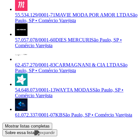
55.534.129/0001-71
MAVIE MODA POR AMOR LTDA
São
Paulo, SP • Comércio Varejista
57.057.078/0001-60
DIES MERCURI
São Paulo, SP •
Comércio Varejista
62.457.270/0001-83
CARMAGNANI & CIA LTDA
São
Paulo, SP • Comércio Varejista
54.648.073/0001-13
WAYTA MODAS
São Paulo, SP •
Comércio Varejista
61.072.337/0001-07
KB
São Paulo, SP • Comércio Varejista
Mostrar listas completas
Sobre essa lista