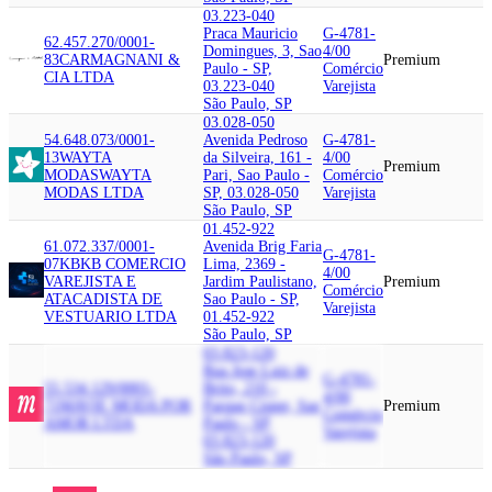
03.223-040
Praca Mauricio
G-4781-
62.457.270/0001-
Domingues, 3, Sao
4/00
83
CARMAGNANI &
Premium
Paulo - SP,
Comércio
CIA LTDA
03.223-040
Varejista
São Paulo, SP
03.028-050
54.648.073/0001-
Avenida Pedroso
G-4781-
13
WAYTA
da Silveira, 161 -
4/00
Premium
MODAS
WAYTA
Pari, Sao Paulo -
Comércio
MODAS LTDA
SP, 03.028-050
Varejista
São Paulo, SP
01.452-922
61.072.337/0001-
Avenida Brig Faria
G-4781-
07
KB
KB COMERCIO
Lima, 2369 -
4/00
VAREJISTA E
Jardim Paulistano,
Premium
Comércio
ATACADISTA DE
Sao Paulo - SP,
Varejista
VESTUARIO LTDA
01.452-922
São Paulo, SP
03.823-120
Rua Jose Luiz de
G-4781-
55.534.129/0001-
Brito, 210 -
4/00
71
MAVIE MODA POR
Parque Cisper, Sao
Premium
Comércio
AMOR LTDA
Paulo - SP,
Varejista
03.823-120
São Paulo, SP