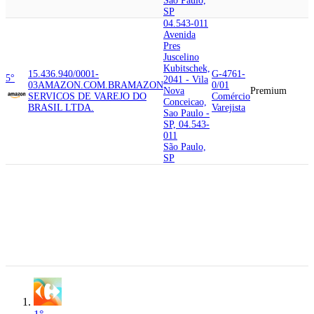
São Paulo,
SP
04.543-011
Avenida
Pres
Juscelino
Kubitschek,
15.436.940/0001-
G-4761-
5°
2041 - Vila
03
AMAZON.COM.BR
AMAZON
0/01
Nova
Premium
SERVICOS DE VAREJO DO
Comércio
Conceicao,
BRASIL LTDA.
Varejista
Sao Paulo -
SP, 04.543-
011
São Paulo,
SP
06.460-020
Avenida
Tucunare,
G-4711-
6°
45.543.915/0001-
125 -
3/01
81
CARREFOUR COMERCIO E
Tambore,
Premium
Comércio
INDUSTRIA LTDA
Barueri -
Varejista
SP, 06.460-
020
Barueri, SP