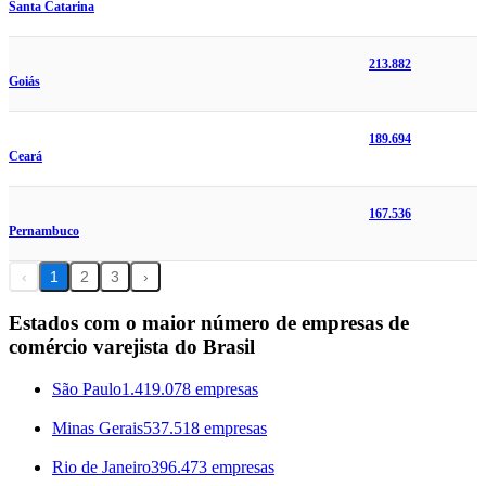
Santa Catarina
213.882
Goiás
189.694
Ceará
167.536
Pernambuco
‹
1
2
3
›
Estados com o maior número de empresas de
comércio varejista do Brasil
São Paulo
1.419.078 empresas
Minas Gerais
537.518 empresas
Rio de Janeiro
396.473 empresas