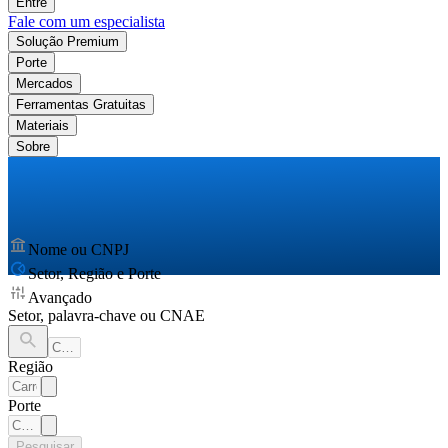
Entre
Fale com um especialista
Solução Premium
Porte
Mercados
Ferramentas Gratuitas
Materiais
Sobre
Nome ou CNPJ
Setor, Região e Porte
Avançado
Setor, palavra-chave ou CNAE
Região
Porte
Pesquisar