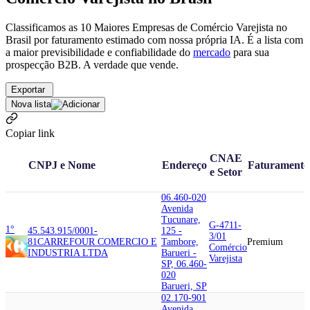
Classificamos as 10 Maiores Empresas de Comércio Varejista no
Brasil por faturamento estimado com nossa própria IA. É a lista com
a maior previsibilidade e confiabilidade
do
mercado
para sua
prospecção B2B. A verdade que vende.
Exportar
Nova lista
Copiar link
CNAE
CNPJ e Nome
Endereço
Faturamento
e Setor
06.460-020
Avenida
Tucunare,
G-4711-
1°
45.543.915/0001-
125 -
3/01
81
CARREFOUR COMERCIO E
Tambore,
Premium
Comércio
INDUSTRIA LTDA
Barueri -
Varejista
SP, 06.460-
020
Barueri, SP
02.170-901
Avenida