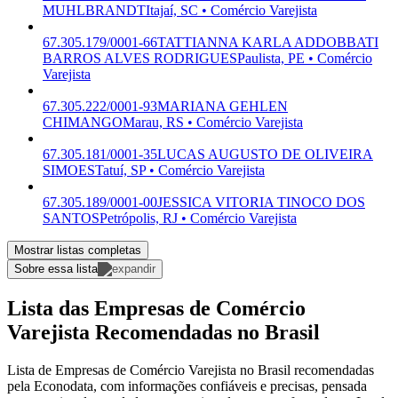
MUHLBRANDT
Itajaí, SC • Comércio Varejista
67.305.179/0001-66
TATTIANNA KARLA ADDOBBATI
BARROS ALVES RODRIGUES
Paulista, PE • Comércio
Varejista
67.305.222/0001-93
MARIANA GEHLEN
CHIMANGO
Marau, RS • Comércio Varejista
67.305.181/0001-35
LUCAS AUGUSTO DE OLIVEIRA
SIMOES
Tatuí, SP • Comércio Varejista
67.305.189/0001-00
JESSICA VITORIA TINOCO DOS
SANTOS
Petrópolis, RJ • Comércio Varejista
Mostrar listas completas
Sobre essa lista
Lista das Empresas de Comércio
Varejista Recomendadas no Brasil
Lista de Empresas de Comércio Varejista no Brasil recomendadas
pela Econodata, com informações confiáveis e precisas, pensada