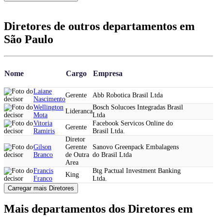
Diretores de outros departamentos em
São Paulo
Nome
Cargo
Empresa
Laiane
Gerente
Abb Robotica Brasil Ltda
Nascimento
Wellington
Bosch Solucoes Integradas Brasil
Lideranca
Mota
Ltda
Vitoria
Facebook Servicos Online do
Gerente
Ramiris
Brasil Ltda.
Diretor
Gilson
Gerente
Sanovo Greenpack Embalagens
Branco
de Outra
do Brasil Ltda
Area
Francis
Btg Pactual Investment Banking
King
Franco
Ltda.
Carregar mais Diretores
Mais departamentos dos Diretores em