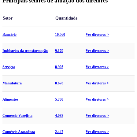
Principais setores de atuação dos diretores
Setor
Quantidade
Bancário
10.560
Ver diretores >
Indústrias da transformação
9.179
Ver diretores >
Serviços
8.905
Ver diretores >
Manufatura
8.678
Ver diretores >
Alimentos
5.768
Ver diretores >
Comércio Varejista
4.088
Ver diretores >
Comércio Atacadista
2.447
Ver diretores >