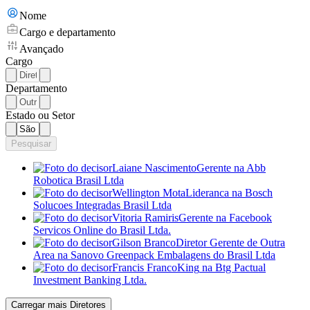
Nome
Cargo e departamento
Avançado
Cargo
Departamento
Estado ou Setor
Pesquisar
Laiane Nascimento
Gerente
na Abb
Robotica Brasil Ltda
Wellington Mota
Lideranca
na Bosch
Solucoes Integradas Brasil Ltda
Vitoria Ramiris
Gerente
na Facebook
Servicos Online do Brasil Ltda.
Gilson Branco
Diretor Gerente de Outra
Area
na Sanovo Greenpack Embalagens do Brasil Ltda
Francis Franco
King
na Btg Pactual
Investment Banking Ltda.
Carregar mais Diretores