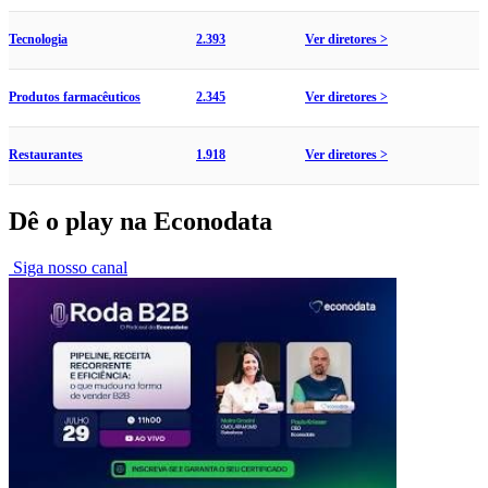
Tecnologia
2.393
Ver diretores >
Produtos farmacêuticos
2.345
Ver diretores >
Restaurantes
1.918
Ver diretores >
Dê o play na Econodata
Siga nosso canal