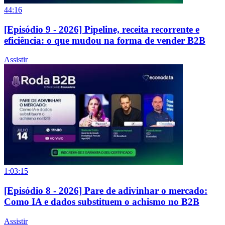
44:16
[Episódio 9 - 2026] Pipeline, receita recorrente e
eficiência: o que mudou na forma de vender B2B
Assistir
1:03:15
[Episódio 8 - 2026] Pare de adivinhar o mercado:
Como IA e dados substituem o achismo no B2B
Assistir