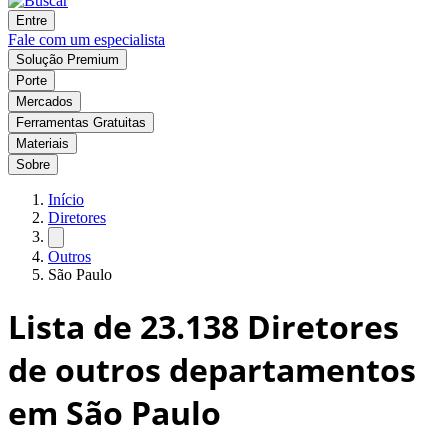
Entre
Fale com um especialista
Solução Premium
Porte
Mercados
Ferramentas Gratuitas
Materiais
Sobre
Início
Diretores
Outros
São Paulo
Lista de
23.138
Diretores
de outros departamentos
em São Paulo