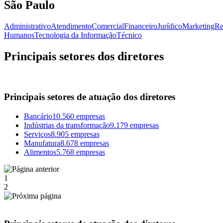
São Paulo
Administrativo
Atendimento
Comercial
Financeiro
Jurídico
Marketing
Re
Humanos
Tecnologia da Informação
Técnico
Principais setores dos diretores
Principais setores de atuação dos diretores
Bancário
10.560 empresas
Indústrias da transformação
9.179 empresas
Serviços
8.905 empresas
Manufatura
8.678 empresas
Alimentos
5.768 empresas
1
2