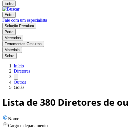
Entre
Entre
Fale com um especialista
Solução Premium
Porte
Mercados
Ferramentas Gratuitas
Materiais
Sobre
Início
Diretores
Outros
Goiás
Lista de
380
Diretores de o
Nome
Cargo e departamento