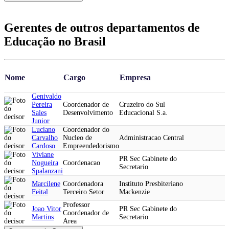
Gerentes de outros departamentos de
Educação no Brasil
Nome
Cargo
Empresa
Genivaldo
Pereira
Coordenador de
Cruzeiro do Sul
Sales
Desenvolvimento
Educacional S.a.
Junior
Luciano
Coordenador do
Carvalho
Nucleo de
Administracao Central
Cardoso
Empreendedorismo
Viviane
PR Sec Gabinete do
Nogueira
Coordenacao
Secretario
Spalanzani
Marcilene
Coordenadora
Instituto Presbiteriano
Feital
Terceiro Setor
Mackenzie
Professor
Joao Vitor
PR Sec Gabinete do
Coordenador de
Martins
Secretario
Area