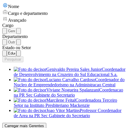
Nome
Cargo e departamento
Avançado
Cargo
Departamento
Estado ou Setor
Pesquisar
Genivaldo Pereira Sales Junior
Coordenador
de Desenvolvimento
na Cruzeiro do Sul Educacional S.a.
Luciano Carvalho Cardoso
Coordenador do
Nucleo de Empreendedorismo
na Administracao Central
Viviane Nogueira Spalanzani
Coordenacao
na PR Sec Gabinete do Secretario
Marcilene Feital
Coordenadora Terceiro
Setor
na Instituto Presbiteriano Mackenzie
Joao Vitor Martins
Professor Coordenador
de Area
na PR Sec Gabinete do Secretario
Carregar mais Gerentes