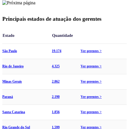
Principais estados de atuação dos gerentes
Estado
Quantidade
São Paulo
19.174
Ver gerentes >
Rio de Janeiro
4.325
Ver gerentes >
Minas Gerais
2.862
Ver gerentes >
Paraná
2.190
Ver gerentes >
Santa Catarina
1.856
Ver gerentes >
Rio Grande do Sul
1.599
Ver gerentes >