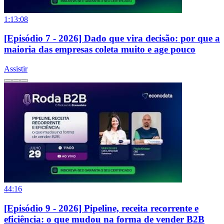
1:13:08
[Episódio 7 - 2026] Dado que vira decisão: por que a
maioria das empresas coleta muito e age pouco
Assistir
44:16
[Episódio 9 - 2026] Pipeline, receita recorrente e
eficiência: o que mudou na forma de vender B2B