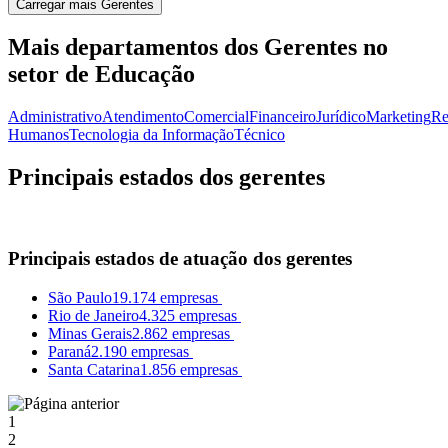
Carregar mais Gerentes
Mais departamentos dos Gerentes no
setor de Educação
Administrativo
Atendimento
Comercial
Financeiro
Jurídico
Marketing
Re
Humanos
Tecnologia da Informação
Técnico
Principais estados dos gerentes
Principais estados de atuação dos gerentes
São Paulo
19.174 empresas
Rio de Janeiro
4.325 empresas
Minas Gerais
2.862 empresas
Paraná
2.190 empresas
Santa Catarina
1.856 empresas
1
2