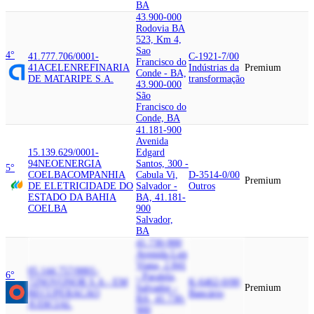
BA
43.900-000
Rodovia BA
523, Km 4,
Sao
4°
41.777.706/0001-
C-1921-7/00
Francisco do
41
ACELEN
REFINARIA
Indústrias da
Premium
Conde - BA,
DE MATARIPE S.A.
transformação
43.900-000
São
Francisco do
Conde, BA
41.181-900
Avenida
15.139.629/0001-
Edgard
94
NEOENERGIA
Santos, 300 -
5°
COELBA
COMPANHIA
Cabula Vi,
D-3514-0/00
Premium
DE ELETRICIDADE DO
Salvador -
Outros
ESTADO DA BAHIA
BA, 41.181-
COELBA
900
Salvador,
BA
41.730-900
Avenida Luis
Viana, 2.841
05.144.757/0001-
6°
- Paralela,
72
NOVONOR S.A - EM
K-6462-0/00
Salvador -
Premium
RECUPERACAO
Bancário
BA, 41.730-
JUDICIAL
900