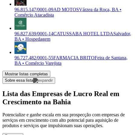
96.815.147/0001-09
AD MOTOS
Várzea da Roça, BA •
Comércio Atacadista
96.827.639/0001-14
CATUSSABA HOTEL LTDA
Salvador,
BA • Hospedagem
96.727.482/0001-55
FARMACIA BRITO
Feira de Santana,
BA • Comércio Varejista
Mostrar listas completas
Sobre essa lista
Lista das Empresas de Lucro Real em
Crescimento na Bahia
Potencialize e ganhe escala em sua prospecção com empresas de
serviços em crescimento com alto potencial para aquisição de
produtos e serviços que impulsionam suas operações.