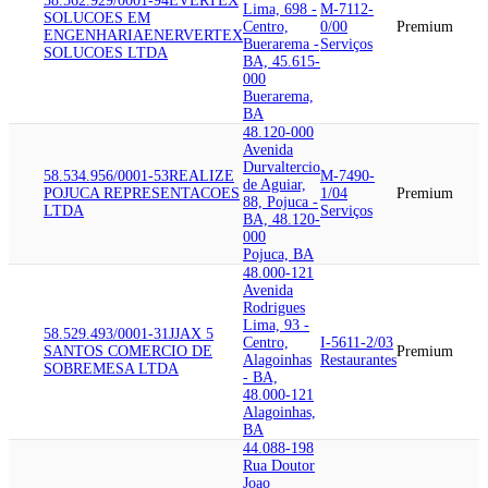
58.562.929/0001-94
EVERTEX
Lima, 698 -
M-7112-
SOLUCOES EM
Centro,
0/00
Premium
ENGENHARIA
ENERVERTEX
Buerarema -
Serviços
SOLUCOES LTDA
BA, 45.615-
000
Buerarema,
BA
48.120-000
Avenida
Durvaltercio
58.534.956/0001-53
REALIZE
M-7490-
de Aguiar,
POJUCA REPRESENTACOES
1/04
Premium
88, Pojuca -
LTDA
Serviços
BA, 48.120-
000
Pojuca, BA
48.000-121
Avenida
Rodrigues
Lima, 93 -
58.529.493/0001-31
JJAX 5
Centro,
I-5611-2/03
SANTOS COMERCIO DE
Premium
Alagoinhas
Restaurantes
SOBREMESA LTDA
- BA,
48.000-121
Alagoinhas,
BA
44.088-198
Rua Doutor
Joao