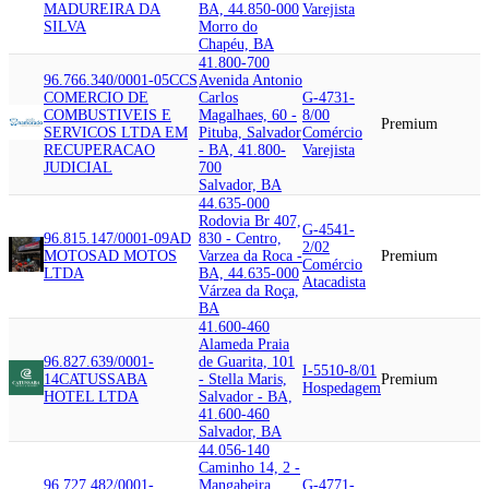
MADUREIRA DA
BA, 44.850-000
Varejista
SILVA
Morro do
Chapéu, BA
41.800-700
96.766.340/0001-05
CCS
Avenida Antonio
COMERCIO DE
Carlos
G-4731-
COMBUSTIVEIS E
Magalhaes, 60 -
8/00
Premium
SERVICOS LTDA EM
Pituba, Salvador
Comércio
RECUPERACAO
- BA, 41.800-
Varejista
JUDICIAL
700
Salvador, BA
44.635-000
Rodovia Br 407,
G-4541-
96.815.147/0001-09
AD
830 - Centro,
2/02
MOTOS
AD MOTOS
Varzea da Roca -
Premium
Comércio
LTDA
BA, 44.635-000
Atacadista
Várzea da Roça,
BA
41.600-460
Alameda Praia
96.827.639/0001-
de Guarita, 101
I-5510-8/01
14
CATUSSABA
- Stella Maris,
Premium
Hospedagem
HOTEL LTDA
Salvador - BA,
41.600-460
Salvador, BA
44.056-140
Caminho 14, 2 -
96.727.482/0001-
Mangabeira,
G-4771-