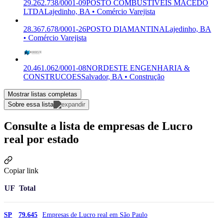
29.262.738/0001-09
POSTO COMBUSTIVEIS MACEDO
LTDA
Lajedinho, BA • Comércio Varejista
28.367.678/0001-26
POSTO DIAMANTINA
Lajedinho, BA
• Comércio Varejista
20.461.062/0001-08
NORDESTE ENGENHARIA &
CONSTRUCOES
Salvador, BA • Construção
Mostrar listas completas
Sobre essa lista
Consulte a lista de empresas de Lucro
real por estado
Copiar link
UF
Total
Empresas de Lucro real em São Paulo
SP
79.645