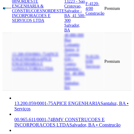
08
NORDESTE
13223 - Sao
F-4120-
ENGENHARIA &
Cristovao,
4/00
Premium
CONSTRUCOES
NORDESTE
Salvador -
Construção
INCORPORACOES E
BA, 41.500-
SERVICOS LTDA
300
Salvador,
BA
48.880-000
Rua
Lomanto
Junior, 6
13.200.059/0001-75
APICE
Travessa,
N-8129-
ENGENHARIA
APICE
650 -
0/00
Premium
ENGENHARIA E
Centro,
Serviços
CONSULTORIA LTDA
Santaluz -
BA, 48.880-
000
Santaluz,
BA
13.200.059/0001-75
APICE ENGENHARIA
Santaluz, BA •
Serviços
00.965.611/0001-74
BMV CONSTRUCOES E
INCORPORACOES LTDA
Salvador, BA • Construção