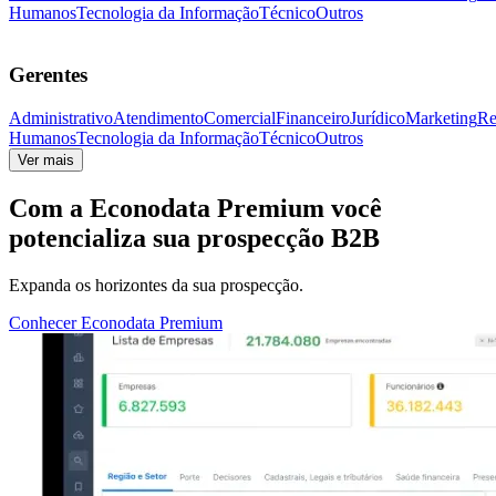
Humanos
Tecnologia da Informação
Técnico
Outros
Gerentes
Administrativo
Atendimento
Comercial
Financeiro
Jurídico
Marketing
Re
Humanos
Tecnologia da Informação
Técnico
Outros
Ver mais
Com a
Econodata Premium
você
potencializa sua prospecção B2B
Expanda os horizontes da sua prospecção.
Conhecer Econodata Premium