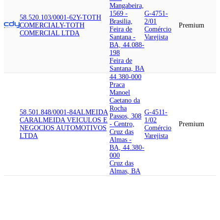
Mangabeira,
1569 -
G-4751-
58.520.103/0001-62
Y-TOTH
Brasilia,
2/01
COMERCIAL
Y-TOTH
Premium
Feira de
Comércio
COMERCIAL LTDA
Santana -
Varejista
BA, 44.088-
198
Feira de
Santana, BA
44.380-000
Praca
Manoel
Caetano da
Rocha
58.501.848/0001-84
ALMEIDA
G-4511-
Passos, 308
CAR
ALMEIDA VEICULOS E
1/02
- Centro,
Premium
NEGOCIOS AUTOMOTIVOS
Comércio
Cruz das
LTDA
Varejista
Almas -
BA, 44.380-
000
Cruz das
Almas, BA
45.615-000
Avenida
Mario
Ramos de
58.562.929/0001-94
EVERTEX
Lima, 698 -
M-7112-
SOLUCOES EM
Centro,
0/00
Premium