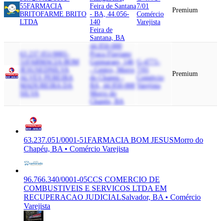
55
FARMACIA
Feira de Santana
7/01
Premium
BRITO
FARME BRITO
- BA, 44.056-
Comércio
LTDA
140
Varejista
Feira de
Santana, BA
44.850-000
63.237.051/0001-
Praca Flaviano
51
FARMACIA BOM
Guimaraes, 146
G-4771-
JESUS
EDNILVA
- Centro, Morro
7/01
Premium
ALVES PEREIRA
do Chapeu -
Comércio
MADUREIRA DA
BA, 44.850-000
Varejista
SILVA
Morro do
Chapéu, BA
63.237.051/0001-51
FARMACIA BOM JESUS
Morro do
Chapéu, BA • Comércio Varejista
96.766.340/0001-05
CCS COMERCIO DE
COMBUSTIVEIS E SERVICOS LTDA EM
RECUPERACAO JUDICIAL
Salvador, BA • Comércio
Varejista