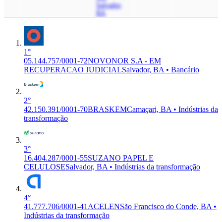
Salvador,
BA
1°
05.144.757/0001-72
NOVONOR S.A - EM
RECUPERACAO JUDICIAL
Salvador, BA • Bancário
2°
42.150.391/0001-70
BRASKEM
Camaçari, BA • Indústrias da
transformação
3°
16.404.287/0001-55
SUZANO PAPEL E
CELULOSE
Salvador, BA • Indústrias da transformação
4°
41.777.706/0001-41
ACELEN
São Francisco do Conde, BA •
Indústrias da transformação