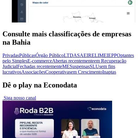
Consulte mais classificações de empresas
na Bahia
Privadas
Públicas
Órgão Público
LTDA
SA
EIRELI
MEI
EPP
Optantes
pelo Simples
E-commerce
Abertas recentemente
em Recuperação
Judicial
Fechadas recentemente
ME
Suspensas
SLU
sem fins
lucrativos
Associações
Cooperativas
em Crescimento
Inaptas
Dê o play na Econodata
Siga nosso canal