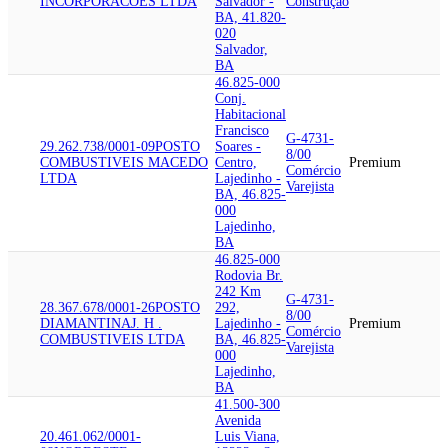
INCORPORACOES LTDA
Salvador -
Construção
BA, 41.820-
020
Salvador,
BA
46.825-000
Conj.
Habitacional
Francisco
G-4731-
29.262.738/0001-09
POSTO
Soares -
8/00
COMBUSTIVEIS MACEDO
Centro,
Premium
Comércio
LTDA
Lajedinho -
Varejista
BA, 46.825-
000
Lajedinho,
BA
46.825-000
Rodovia Br.
242 Km
G-4731-
28.367.678/0001-26
POSTO
292,
8/00
DIAMANTINA
J. H .
Lajedinho -
Premium
Comércio
COMBUSTIVEIS LTDA
BA, 46.825-
Varejista
000
Lajedinho,
BA
41.500-300
Avenida
20.461.062/0001-
Luis Viana,