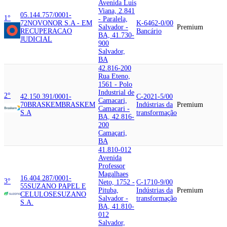
Avenida Luis
Viana, 2.841
05.144.757/0001-
1°
- Paralela,
72
NOVONOR S.A - EM
K-6462-0/00
Salvador -
Premium
RECUPERACAO
Bancário
BA, 41.730-
JUDICIAL
900
Salvador,
BA
42.816-200
Rua Eteno,
1561 - Polo
Industrial de
2°
42.150.391/0001-
C-2021-5/00
Camacari,
70
BRASKEM
BRASKEM
Indústrias da
Premium
Camacari -
S.A
transformação
BA, 42.816-
200
Camaçari,
BA
41.810-012
Avenida
Professor
Magalhaes
16.404.287/0001-
3°
Neto, 1752 -
C-1710-9/00
55
SUZANO PAPEL E
Pituba,
Indústrias da
Premium
CELULOSE
SUZANO
Salvador -
transformação
S.A.
BA, 41.810-
012
Salvador,