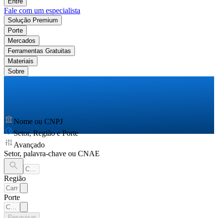
Entre
Fale com um especialista
Solução Premium
Porte
Mercados
Ferramentas Gratuitas
Materiais
Sobre
Nome ou CNPJ
Setor, Região e Porte
Avançado
Setor, palavra-chave ou CNAE
Região
Porte
Pesquisar