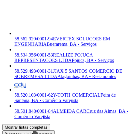
ENGENHARIA
ENERVERTEX
Buerarema -
Serviços
SOLUCOES LTDA
BA, 45.615-
000
Buerarema,
BA
58.562.929/0001-94
EVERTEX SOLUCOES EM
ENGENHARIA
Buerarema, BA • Serviços
58.534.956/0001-53
REALIZE POJUCA
REPRESENTACOES LTDA
Pojuca, BA • Serviços
58.529.493/0001-31
JJAX 5 SANTOS COMERCIO DE
SOBREMESA LTDA
Alagoinhas, BA • Restaurantes
58.520.103/0001-62
Y-TOTH COMERCIAL
Feira de
Santana, BA • Comércio Varejista
58.501.848/0001-84
ALMEIDA CAR
Cruz das Almas, BA •
Comércio Varejista
Mostrar listas completas
Sobre essa lista