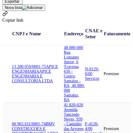
Exportar
Nova lista
Copiar link
CNAE e
CNPJ e Nome
Endereço
Faturamento
Setor
48.880-000
Rua
Lomanto
Junior, 6
13.200.059/0001-75
APICE
Travessa,
N-8129-
ENGENHARIA
APICE
650 -
0/00
Premium
ENGENHARIA E
Centro,
Serviços
CONSULTORIA LTDA
Santaluz -
BA, 48.880-
000
Santaluz,
BA
41.820-020
Avenida
Tancredo
Neves, 939
00.965.611/0001-74
BMV
- Caminho
F-4120-
CONSTRUCOES E
das Arvores,
4/00
Premium