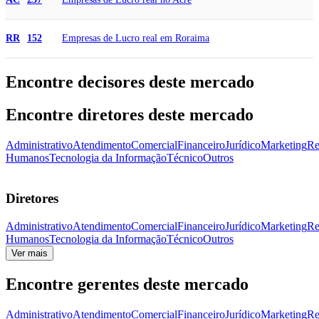
Empresas de Lucro real em Roraima
RR
152
Encontre decisores deste mercado
Encontre diretores deste mercado
Administrativo
Atendimento
Comercial
Financeiro
Jurídico
Marketing
Re
Humanos
Tecnologia da Informação
Técnico
Outros
Diretores
Administrativo
Atendimento
Comercial
Financeiro
Jurídico
Marketing
Re
Humanos
Tecnologia da Informação
Técnico
Outros
Ver mais
Encontre gerentes deste mercado
Administrativo
Atendimento
Comercial
Financeiro
Jurídico
Marketing
Re