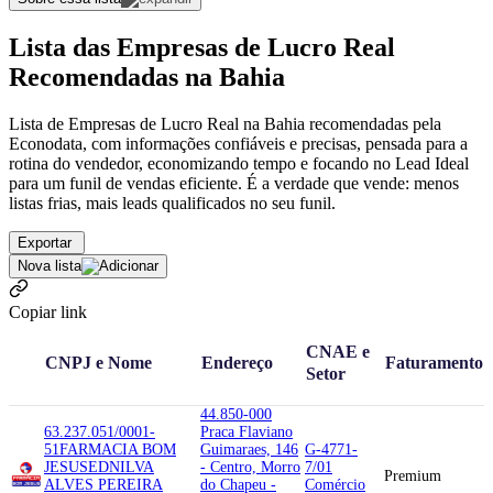
Lista das Empresas de Lucro Real
Recomendadas na Bahia
Lista de Empresas de Lucro Real na Bahia recomendadas pela
Econodata, com informações confiáveis e precisas, pensada para a
rotina do vendedor, economizando tempo e focando no Lead Ideal
para um funil de vendas eficiente. É a verdade que vende: menos
listas frias, mais leads qualificados no seu funil.
Exportar
Nova lista
Copiar link
CNAE e
CNPJ e Nome
Endereço
Faturamento
Setor
44.850-000
63.237.051/0001-
Praca Flaviano
51
FARMACIA BOM
Guimaraes, 146
G-4771-
JESUS
EDNILVA
- Centro, Morro
7/01
Premium
ALVES PEREIRA
do Chapeu -
Comércio