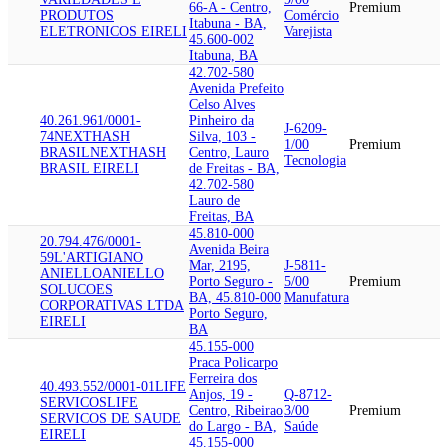
66-A - Centro,
Premium
PRODUTOS
Comércio
Itabuna - BA,
ELETRONICOS EIRELI
Varejista
45.600-002
Itabuna, BA
42.702-580
Avenida Prefeito
Celso Alves
40.261.961/0001-
Pinheiro da
J-6209-
74
NEXTHASH
Silva, 103 -
1/00
Premium
BRASIL
NEXTHASH
Centro, Lauro
Tecnologia
BRASIL EIRELI
de Freitas - BA,
42.702-580
Lauro de
Freitas, BA
45.810-000
20.794.476/0001-
Avenida Beira
59
L'ARTIGIANO
Mar, 2195,
J-5811-
ANIELLO
ANIELLO
Porto Seguro -
5/00
Premium
SOLUCOES
BA, 45.810-000
Manufatura
CORPORATIVAS LTDA
Porto Seguro,
EIRELI
BA
45.155-000
Praca Policarpo
Ferreira dos
40.493.552/0001-01
LIFE
Anjos, 19 -
Q-8712-
SERVICOS
LIFE
Centro, Ribeirao
3/00
Premium
SERVICOS DE SAUDE
do Largo - BA,
Saúde
EIRELI
45.155-000