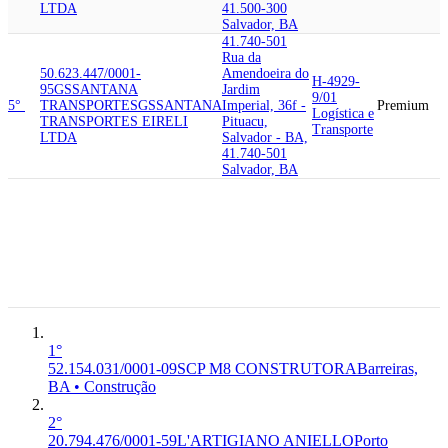
LTDA
41.500-300
Salvador, BA
41.740-501
Rua da
50.623.447/0001-
Amendoeira do
H-4929-
95
GSSANTANA
Jardim
9/01
5°
TRANSPORTES
GSSANTANA
Imperial, 36f -
Premium
Logística e
TRANSPORTES EIRELI
Pituacu,
Transporte
LTDA
Salvador - BA,
41.740-501
Salvador, BA
47.800-030
Rua Doutor
52.154.031/0001-09
SCP M8
Abilio Farias -
CONSTRUTORA
SOCIO
F-4120-
Ate 609/610,
6°
OSTENSIVO - M8
4/00
Premium
296 - Centro,
CONSTRUTORA E
Construção
Barreiras - BA,
CONSULTORIA EIRELI
47.800-030
Barreiras, BA
1°
52.154.031/0001-09
SCP M8 CONSTRUTORA
Barreiras,
BA • Construção
2°
20.794.476/0001-59
L'ARTIGIANO ANIELLO
Porto