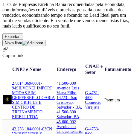
Lista de Empresas Eireli na Bahia recomendadas pela Econodata,
com informações confiáveis e precisas, pensada para a rotina do
vendedor, economizando tempo e focando no Lead Ideal para um
funil de vendas eficiente. É a verdade que vende: menos listas frias,
mais leads qualificados no seu funil.
Exportar
Nova lista
Copiar link
CNAE e
CNPJ e Nome
Endereço
Faturamento
Setor
27.814.369/0001-
41.500-300
94
SILVONEI IMPORT
Avenida Luis
MODAS SIM
Viana Filho,
G-4781-
GRIFFES
RELOJOARIA
13223 - Sao
4/00
Premium
SIM GRIFFES E
Cristovao,
Comércio
CENTRO DE
Salvador - BA,
Varejista
TREINAMENTO
41.500-300
EIRELI LTDA
Salvador, BA
45.600-002
Avenida do
42.256.184/0001-03
CN
G-4753-
Cinquentenario,
VARIEDADES E
9/00