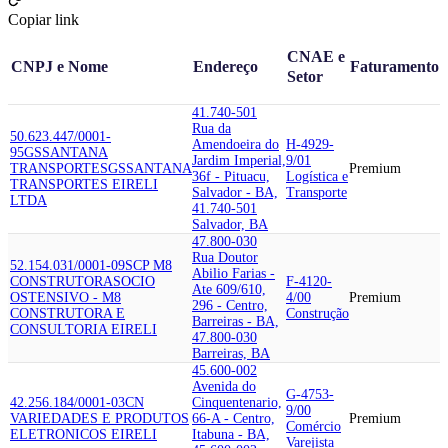
Copiar link
CNAE e
CNPJ e Nome
Endereço
Faturamento
Setor
41.740-501
Rua da
50.623.447/0001-
Amendoeira do
H-4929-
95
GSSANTANA
Jardim Imperial,
9/01
TRANSPORTES
GSSANTANA
Premium
36f - Pituacu,
Logística e
TRANSPORTES EIRELI
Salvador - BA,
Transporte
LTDA
41.740-501
Salvador, BA
47.800-030
Rua Doutor
52.154.031/0001-09
SCP M8
Abilio Farias -
CONSTRUTORA
SOCIO
F-4120-
Ate 609/610,
OSTENSIVO - M8
4/00
Premium
296 - Centro,
CONSTRUTORA E
Construção
Barreiras - BA,
CONSULTORIA EIRELI
47.800-030
Barreiras, BA
45.600-002
Avenida do
G-4753-
42.256.184/0001-03
CN
Cinquentenario,
9/00
VARIEDADES E PRODUTOS
66-A - Centro,
Premium
Comércio
ELETRONICOS EIRELI
Itabuna - BA,
Varejista