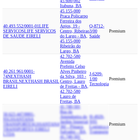
45.600-002
Itabuna, BA
45.155-000
Praca Policarpo
Ferreira dos
40.493.552/0001-01
LIFE
Anjos, 19 -
Q-8712-
SERVICOS
LIFE SERVICOS
Centro, Ribeirao
3/00
Premium
DE SAUDE EIRELI
do Largo - BA,
Saúde
45.155-000
Ribeirão do
Largo, BA
42.702-580
Avenida
Prefeito Celso
40.261.961/0001-
Alves Pinheiro
J-6209-
74
NEXTHASH
da Silva, 103 -
1/00
Premium
BRASIL
NEXTHASH BRASIL
Centro, Lauro
Tecnologia
EIRELI
de Freitas - BA,
42.702-580
Lauro de
Freitas, BA
41.740-501
Rua da
50.623.447/0001-
Amendoeira do
H-4929-
95
GSSANTANA
Jardim Imperial,
9/01
TRANSPORTES
GSSANTANA
Premium
36f - Pituacu,
Logística e
TRANSPORTES EIRELI
Salvador - BA,
Transporte
LTDA
41.740-501