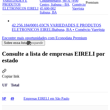
VARIEDADES E
Cinquentenario, 66-A -
9/00
Premium
PRODUTOS
Centro, Itabuna - BA,
Comércio
ELETRONICOS EIRELI
45.600-002
Varejista
Itabuna, BA
42.256.184/0001-03
CN VARIEDADES E PRODUTOS
ELETRONICOS EIRELI
Itabuna, BA • Comércio Varejista
Encontre mais oportunidades com Econodata Premium
Sobre essa lista
Consulte a lista de empresas EIRELI por
estado
Copiar link
UF
Total
Empresas EIRELI em São Paulo
SP
49