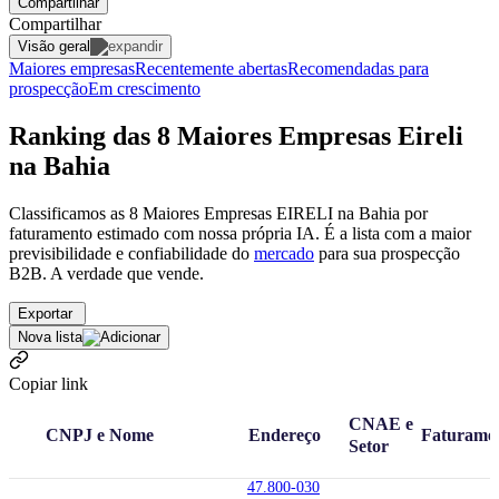
Compartilhar
Compartilhar
Visão geral
Maiores empresas
Recentemente abertas
Recomendadas para
prospecção
Em crescimento
Ranking das 8 Maiores Empresas Eireli
na Bahia
Classificamos as 8 Maiores Empresas EIRELI na Bahia por
faturamento estimado com nossa própria IA. É a lista com a maior
previsibilidade e confiabilidade
do
mercado
para sua prospecção
B2B. A verdade que vende.
Exportar
Nova lista
Copiar link
CNAE e
CNPJ e Nome
Endereço
Faturame
Setor
47.800-030