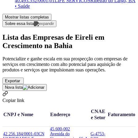
40.493.552/0001-01
LIFE SERVICOS
Ribeirão do Largo, BA
• Saúde
Mostrar listas completas
Sobre essa lista
Lista das Empresas de Eireli em
Crescimento na Bahia
Potencialize e ganhe escala em sua prospecção com empresas de
serviços em crescimento com alto potencial para aquisição de
produtos e serviços que impulsionam suas operações.
Exportar
Nova lista
Copiar link
CNAE
CNPJ e Nome
Endereço
Faturamento
e Setor
45.600-002
42.256.184/0001-03
CN
Avenida do
G-4753-