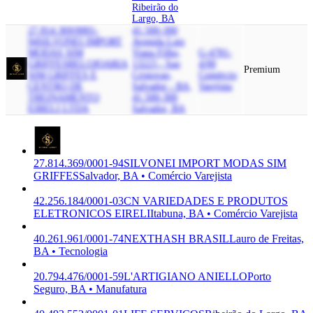
Ribeirão do
Largo, BA
27.814.369/0001-
41.500-300
94
SILVONEI IMPORT
Avenida Luis
MODAS SIM
Viana Filho,
G-4781-
GRIFFES
RELOJOARIA
13223 - Sao
4/00
Premium
SIM GRIFFES E
Cristovao,
Comércio
CENTRO DE
Salvador - BA,
Varejista
TREINAMENTO
41.500-300
EIRELI LTDA
Salvador, BA
27.814.369/0001-94
SILVONEI IMPORT MODAS SIM
GRIFFES
Salvador, BA • Comércio Varejista
42.256.184/0001-03
CN VARIEDADES E PRODUTOS
ELETRONICOS EIRELI
Itabuna, BA • Comércio Varejista
40.261.961/0001-74
NEXTHASH BRASIL
Lauro de Freitas,
BA • Tecnologia
20.794.476/0001-59
L'ARTIGIANO ANIELLO
Porto
Seguro, BA • Manufatura