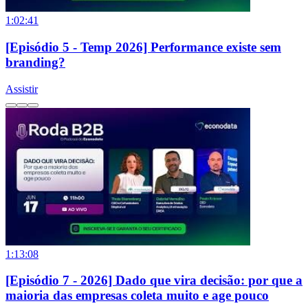
1:02:41
[Episódio 5 - Temp 2026] Performance existe sem
branding?
Assistir
1:13:08
[Episódio 7 - 2026] Dado que vira decisão: por que a
maioria das empresas coleta muito e age pouco