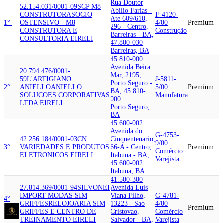
Rua Doutor
52.154.031/0001-09
SCP M8
Abilio Farias -
CONSTRUTORA
SOCIO
F-4120-
Ate 609/610,
1°
OSTENSIVO - M8
4/00
Premium
296 - Centro,
CONSTRUTORA E
Construção
Barreiras - BA,
CONSULTORIA EIRELI
47.800-030
Barreiras, BA
45.810-000
Avenida Beira
20.794.476/0001-
Mar, 2195,
59
L'ARTIGIANO
J-5811-
Porto Seguro -
2°
ANIELLO
ANIELLO
5/00
Premium
BA, 45.810-
SOLUCOES CORPORATIVAS
Manufatura
000
LTDA EIRELI
Porto Seguro,
BA
45.600-002
Avenida do
G-4753-
42.256.184/0001-03
CN
Cinquentenario,
9/00
3°
VARIEDADES E PRODUTOS
66-A - Centro,
Premium
Comércio
ELETRONICOS EIRELI
Itabuna - BA,
Varejista
45.600-002
Itabuna, BA
41.500-300
27.814.369/0001-94
SILVONEI
Avenida Luis
IMPORT MODAS SIM
Viana Filho,
G-4781-
4°
GRIFFES
RELOJOARIA SIM
13223 - Sao
4/00
Premium
GRIFFES E CENTRO DE
Cristovao,
Comércio
TREINAMENTO EIRELI
Salvador - BA,
Varejista