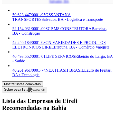
Salvador, BA
50.623.447/0001-95
GSSANTANA
TRANSPORTES
Salvador, BA • Logística e Transporte
52.154.031/0001-09
SCP M8 CONSTRUTORA
Barreiras,
BA • Construção
42.256.184/0001-03
CN VARIEDADES E PRODUTOS
ELETRONICOS EIRELI
Itabuna, BA • Comércio Varejista
40.493.552/0001-01
LIFE SERVICOS
Ribeirão do Largo, BA
• Saúde
40.261.961/0001-74
NEXTHASH BRASIL
Lauro de Freitas,
BA • Tecnologia
Mostrar listas completas
Sobre essa lista
Lista das Empresas de Eireli
Recomendadas na Bahia