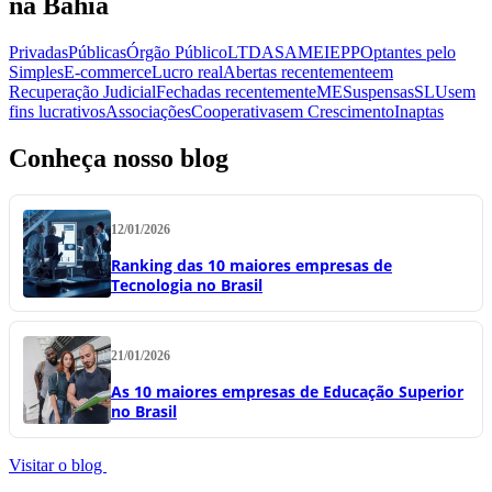
na Bahia
Privadas
Públicas
Órgão Público
LTDA
SA
MEI
EPP
Optantes pelo
Simples
E-commerce
Lucro real
Abertas recentemente
em
Recuperação Judicial
Fechadas recentemente
ME
Suspensas
SLU
sem
fins lucrativos
Associações
Cooperativas
em Crescimento
Inaptas
Conheça nosso blog
12/01/2026
Ranking das 10 maiores empresas de
Tecnologia no Brasil
21/01/2026
As 10 maiores empresas de Educação Superior
no Brasil
Visitar o blog