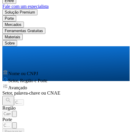
Entre
Fale com um especialista
Solução Premium
Porte
Mercados
Ferramentas Gratuitas
Materiais
Sobre
Nome ou CNPJ
Setor, Região e Porte
Avançado
Setor, palavra-chave ou CNAE
Região
Porte
Pesquisar