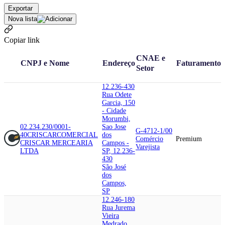
Exportar
Nova lista
Copiar link
CNAE e
CNPJ e Nome
Endereço
Faturamento
Setor
12.236-430
Rua Odete
Garcia, 150
- Cidade
Morumbi,
02.234.230/0001-
Sao Jose
G-4712-1/00
40
CRISCAR
COMERCIAL
dos
Comércio
Premium
CRISCAR MERCEARIA
Campos -
Varejista
LTDA
SP, 12.236-
430
São José
dos
Campos,
SP
12.246-180
Rua Jurema
Vieira
Medrado,