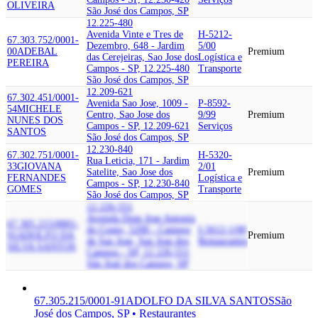
OLIVEIRA
São José dos Campos, SP
12.225-480
Avenida Vinte e Tres de
H-5212-
67.303.752/0001-
Dezembro, 648 - Jardim
5/00
00
ADEBAL
Premium
das Cerejeiras, Sao Jose dos
Logística e
PEREIRA
Campos - SP, 12.225-480
Transporte
São José dos Campos, SP
12.209-621
67.302.451/0001-
Avenida Sao Jose, 1009 -
P-8592-
54
MICHELE
Centro, Sao Jose dos
9/99
Premium
NUNES DOS
Campos - SP, 12.209-621
Serviços
SANTOS
São José dos Campos, SP
12.230-840
67.302.751/0001-
H-5320-
Rua Leticia, 171 - Jardim
33
GIOVANA
2/01
Satelite, Sao Jose dos
Premium
FERNANDES
Logística e
Campos - SP, 12.230-840
GOMES
Transporte
São José dos Campos, SP
12.226-551
Avenida Dom Jose Antonio
67.305.215/0001-
do Couto, 5200 - Campos
I-5612-1/00
91
ADOLFO DA
Premium
de Sao Jose, Sao Jose dos
Restaurantes
SILVA SANTOS
Campos - SP, 12.226-551
São José dos Campos, SP
67.305.215/0001-91
ADOLFO DA SILVA SANTOS
São
José dos Campos, SP • Restaurantes