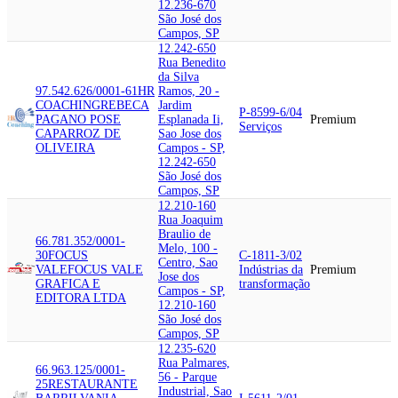
12.236-670
São José dos
Campos, SP
12.242-650
Rua Benedito
da Silva
97.542.626/0001-61
HR
Ramos, 20 -
COACHING
REBECA
Jardim
P-8599-6/04
PAGANO POSE
Esplanada Ii,
Premium
Serviços
CAPARROZ DE
Sao Jose dos
OLIVEIRA
Campos - SP,
12.242-650
São José dos
Campos, SP
12.210-160
Rua Joaquim
Braulio de
66.781.352/0001-
Melo, 100 -
30
FOCUS
C-1811-3/02
Centro, Sao
VALE
FOCUS VALE
Indústrias da
Premium
Jose dos
GRAFICA E
transformação
Campos - SP,
EDITORA LTDA
12.210-160
São José dos
Campos, SP
12.235-620
Rua Palmares,
66.963.125/0001-
56 - Parque
25
RESTAURANTE
Industrial, Sao