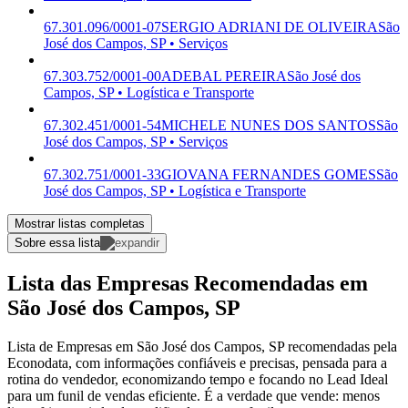
67.301.096/0001-07
SERGIO ADRIANI DE OLIVEIRA
São
José dos Campos, SP • Serviços
67.303.752/0001-00
ADEBAL PEREIRA
São José dos
Campos, SP • Logística e Transporte
67.302.451/0001-54
MICHELE NUNES DOS SANTOS
São
José dos Campos, SP • Serviços
67.302.751/0001-33
GIOVANA FERNANDES GOMES
São
José dos Campos, SP • Logística e Transporte
Mostrar listas completas
Sobre essa lista
Lista das Empresas Recomendadas em
São José dos Campos, SP
Lista de Empresas em São José dos Campos, SP recomendadas pela
Econodata, com informações confiáveis e precisas, pensada para a
rotina do vendedor, economizando tempo e focando no Lead Ideal
para um funil de vendas eficiente. É a verdade que vende: menos