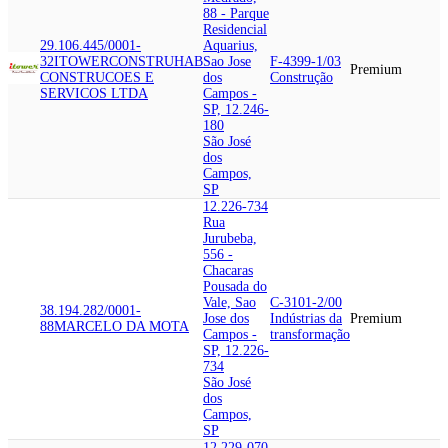
88 - Parque
Residencial
29.106.445/0001-
Aquarius,
32
ITOWER
CONSTRUHAB
Sao Jose
F-4399-1/03
Premium
CONSTRUCOES E
dos
Construção
SERVICOS LTDA
Campos -
SP, 12.246-
180
São José
dos
Campos,
SP
12.226-734
Rua
Jurubeba,
556 -
Chacaras
Pousada do
Vale, Sao
C-3101-2/00
38.194.282/0001-
Jose dos
Indústrias da
Premium
88
MARCELO DA MOTA
Campos -
transformação
SP, 12.226-
734
São José
dos
Campos,
SP
12.229-070