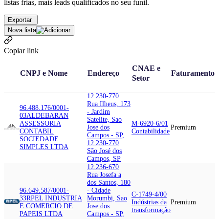
listas frias, mais leads qualificados no seu funil.
Exportar
Nova lista
Copiar link
CNAE e
CNPJ e Nome
Endereço
Faturamento
Setor
12.230-770
Rua Ilheus, 173
96.488.176/0001-
- Jardim
03
ALDEBARAN
Satelite, Sao
ASSESSORIA
M-6920-6/01
Jose dos
Premium
CONTABIL
Contabilidade
Campos - SP,
SOCIEDADE
12.230-770
SIMPLES LTDA
São José dos
Campos, SP
12.236-670
Rua Josefa a
dos Santos, 180
96.649.587/0001-
- Cidade
C-1749-4/00
33
RPEL INDUSTRIA
Morumbi, Sao
Indústrias da
Premium
E COMERCIO DE
Jose dos
transformação
PAPEIS LTDA
Campos - SP,