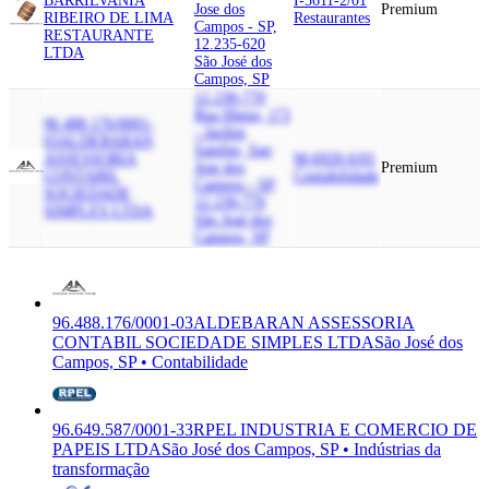
BARRIL
VANIA
I-5611-2/01
Jose dos
Premium
RIBEIRO DE LIMA
Restaurantes
Campos - SP,
RESTAURANTE
12.235-620
LTDA
São José dos
Campos, SP
12.230-770
Rua Ilheus, 173
96.488.176/0001-
- Jardim
03
ALDEBARAN
Satelite, Sao
ASSESSORIA
M-6920-6/01
Jose dos
Premium
CONTABIL
Contabilidade
Campos - SP,
SOCIEDADE
12.230-770
SIMPLES LTDA
São José dos
Campos, SP
96.488.176/0001-03
ALDEBARAN ASSESSORIA
CONTABIL SOCIEDADE SIMPLES LTDA
São José dos
Campos, SP • Contabilidade
96.649.587/0001-33
RPEL INDUSTRIA E COMERCIO DE
PAPEIS LTDA
São José dos Campos, SP • Indústrias da
transformação