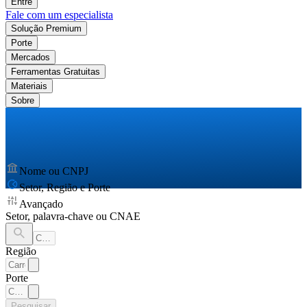
Entre
Fale com um especialista
Solução Premium
Porte
Mercados
Ferramentas Gratuitas
Materiais
Sobre
Nome ou CNPJ
Setor, Região e Porte
Avançado
Setor, palavra-chave ou CNAE
Região
Porte
Pesquisar