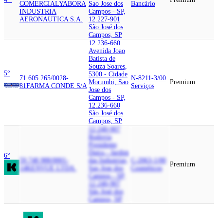
COMERCIAL
YABORA
Sao Jose dos
Bancário
INDUSTRIA
Campos - SP,
AERONAUTICA S.A.
12.227-901
São José dos
Campos, SP
12.236-660
Avenida Joao
Batista de
Souza Soares,
5°
5300 - Cidade
71.605.265/0028-
N-8211-3/00
Morumbi, Sao
Premium
81
FARMA CONDE S/A
Serviços
Jose dos
Campos - SP,
12.236-660
São José dos
Campos, SP
12.240-907
Rodovia
Presidente
Dutra - Jardim
6°
59.748.988/0001-
das Industrias,
C-2063-1/00
Premium
14
KENVUE LTDA.
Sao Jose dos
Cosméticos
Campos - SP,
12.240-907
São José dos
Campos, SP