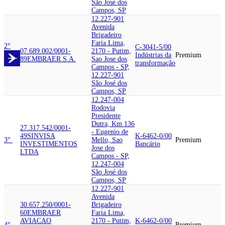
São José dos
Campos, SP
12.227-901
Avenida
Brigadeiro
Faria Lima,
2°
C-3041-5/00
07.689.002/0001-
2170 - Putim,
Indústrias da
Premium
89
EMBRAER S.A.
Sao Jose dos
transformação
Campos - SP,
12.227-901
São José dos
Campos, SP
12.247-004
Rodovia
Presidente
Dutra, Km 136
27.317.542/0001-
- Eugenio de
49
SINVISA
K-6462-0/00
3°
Mello, Sao
Premium
INVESTIMENTOS
Bancário
Jose dos
LTDA
Campos - SP,
12.247-004
São José dos
Campos, SP
12.227-901
Avenida
30.657.250/0001-
Brigadeiro
60
EMBRAER
Faria Lima,
AVIACAO
2170 - Putim,
K-6462-0/00
4°
Premium