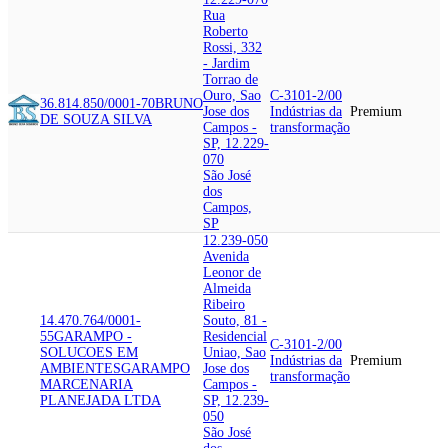
Rua
Roberto
Rossi, 332
- Jardim
Torrao de
Ouro, Sao
C-3101-2/00
36.814.850/0001-70
BRUNO
Jose dos
Indústrias da
Premium
DE SOUZA SILVA
Campos -
transformação
SP, 12.229-
070
São José
dos
Campos,
SP
12.239-050
Avenida
Leonor de
Almeida
Ribeiro
14.470.764/0001-
Souto, 81 -
55
GARAMPO -
Residencial
C-3101-2/00
SOLUCOES EM
Uniao, Sao
Indústrias da
Premium
AMBIENTES
GARAMPO
Jose dos
transformação
MARCENARIA
Campos -
PLANEJADA LTDA
SP, 12.239-
050
São José