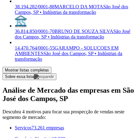
38.194.282/0001-88
MARCELO DA MOTA
São José dos
Campos, SP • Indústrias da transformação
36.814.850/0001-70
BRUNO DE SOUZA SILVA
São José
dos Campos, SP • Indústrias da transformação
14.470.764/0001-55
GARAMPO - SOLUCOES EM
AMBIENTES
São José dos Campos, SP • Indústrias da
transformação
Mostrar listas completas
Sobre essa lista
Análise de Mercado das empresas em São
José dos Campos, SP
Descubra 4 motivos para focar sua prospecção de vendas neste
segmento de mercado:
Serviços
73.261 empresas