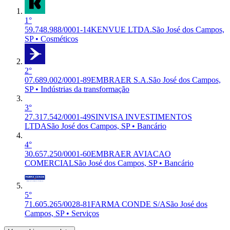
1°
59.748.988/0001-14
KENVUE LTDA.
São José dos Campos,
SP • Cosméticos
2°
07.689.002/0001-89
EMBRAER S.A.
São José dos Campos,
SP • Indústrias da transformação
3°
27.317.542/0001-49
SINVISA INVESTIMENTOS
LTDA
São José dos Campos, SP • Bancário
4°
30.657.250/0001-60
EMBRAER AVIACAO
COMERCIAL
São José dos Campos, SP • Bancário
5°
71.605.265/0028-81
FARMA CONDE S/A
São José dos
Campos, SP • Serviços