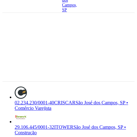
dos
Campos,
SP
12.236-430
Rua Odete
Garcia, 150
- Cidade
Morumbi,
02.234.230/0001-
Sao Jose
G-4712-1/00
40
CRISCAR
COMERCIAL
dos
Comércio
Premium
CRISCAR MERCEARIA
Campos -
Varejista
LTDA
SP, 12.236-
430
São José
dos
Campos,
SP
02.234.230/0001-40
CRISCAR
São José dos Campos, SP •
Comércio Varejista
29.106.445/0001-32
ITOWER
São José dos Campos, SP •
Construção