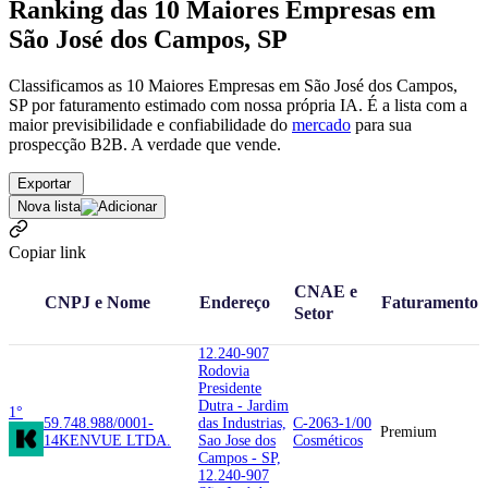
Ranking das 10 Maiores Empresas em
São José dos Campos, SP
Classificamos as 10 Maiores Empresas em São José dos Campos,
SP por faturamento estimado com nossa própria IA. É a lista com a
maior previsibilidade e confiabilidade
do
mercado
para sua
prospecção B2B. A verdade que vende.
Exportar
Nova lista
Copiar link
CNAE e
CNPJ e Nome
Endereço
Faturamento
Setor
12.240-907
Rodovia
Presidente
Dutra - Jardim
1°
59.748.988/0001-
das Industrias,
C-2063-1/00
Premium
14
KENVUE LTDA.
Sao Jose dos
Cosméticos
Campos - SP,
12.240-907