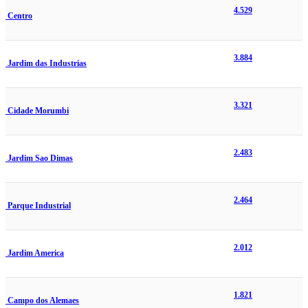
4.529
Centro
3.884
Jardim das Industrias
3.321
Cidade Morumbi
2.483
Jardim Sao Dimas
2.464
Parque Industrial
2.012
Jardim America
1.821
Campo dos Alemaes