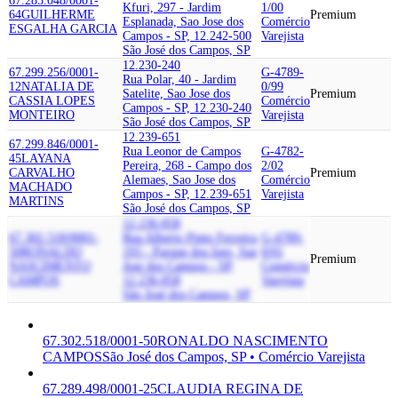
67.285.048/0001-
Kfuri, 297 - Jardim
1/00
64
GUILHERME
Premium
Esplanada, Sao Jose dos
Comércio
ESGALHA GARCIA
Campos - SP, 12.242-500
Varejista
São José dos Campos, SP
12.230-240
67.299.256/0001-
G-4789-
Rua Polar, 40 - Jardim
12
NATALIA DE
0/99
Satelite, Sao Jose dos
Premium
CASSIA LOPES
Comércio
Campos - SP, 12.230-240
MONTEIRO
Varejista
São José dos Campos, SP
12.239-651
67.299.846/0001-
Rua Leonor de Campos
G-4782-
45
LAYANA
Pereira, 268 - Campo dos
2/02
CARVALHO
Premium
Alemaes, Sao Jose dos
Comércio
MACHADO
Campos - SP, 12.239-651
Varejista
MARTINS
São José dos Campos, SP
12.236-858
67.302.518/0001-
Rua Alberto Pinto Ferreira,
G-4789-
50
RONALDO
193 - Parque dos Ipes, Sao
0/01
Premium
NASCIMENTO
Jose dos Campos - SP,
Comércio
CAMPOS
12.236-858
Varejista
São José dos Campos, SP
67.302.518/0001-50
RONALDO NASCIMENTO
CAMPOS
São José dos Campos, SP • Comércio Varejista
67.289.498/0001-25
CLAUDIA REGINA DE