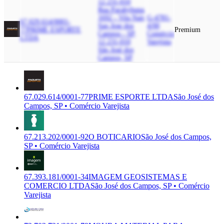
12.231-010
Rua Parahybuna,
1692 - Vila Nair,
G-4781-
67.029.614/0001-
Sao Jose dos
4/00
77
PRIME ESPORTE
Premium
Campos - SP,
Comércio
LTDA
12.231-010
Varejista
São José dos
Campos, SP
67.029.614/0001-77
PRIME ESPORTE LTDA
São José dos
Campos, SP • Comércio Varejista
67.213.202/0001-92
O BOTICARIO
São José dos Campos,
SP • Comércio Varejista
67.393.181/0001-34
IMAGEM GEOSISTEMAS E
COMERCIO LTDA
São José dos Campos, SP • Comércio
Varejista