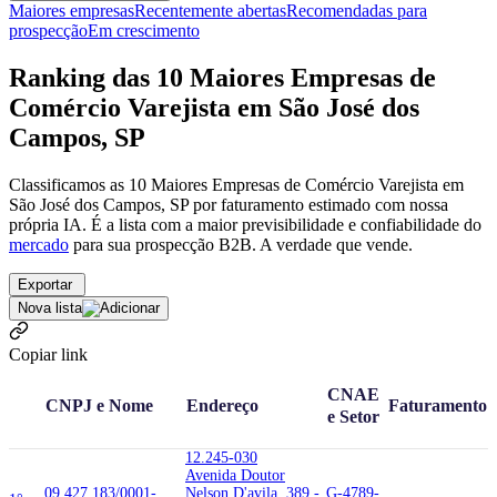
Maiores empresas
Recentemente abertas
Recomendadas para
prospecção
Em crescimento
Ranking das 10 Maiores Empresas de
Comércio Varejista em São José dos
Campos, SP
Classificamos as 10 Maiores Empresas de Comércio Varejista em
São José dos Campos, SP por faturamento estimado com nossa
própria IA. É a lista com a maior previsibilidade e confiabilidade
do
mercado
para sua prospecção B2B. A verdade que vende.
Exportar
Nova lista
Copiar link
CNAE
CNPJ e Nome
Endereço
Faturamento
e Setor
12.245-030
Avenida Doutor
09.427.183/0001-
Nelson D'avila, 389 -
G-4789-