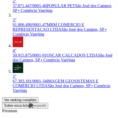
2°
37.871.447/0001-46
POPULAR PET
São José dos Campos,
SP • Comércio Varejista
3°
01.806.498/0001-47
MRM COMERCIO E
REPRESENTACAO LTDA
São José dos Campos, SP •
Comércio Varejista
4°
50.915.875/0001-91
OSCAR CALCADOS LTDA
São José
dos Campos, SP • Comércio Varejista
5°
67.393.181/0001-34
IMAGEM GEOSISTEMAS E
COMERCIO LTDA
São José dos Campos, SP • Comércio
Varejista
Ver ranking completo
Sobre essa lista
Premium