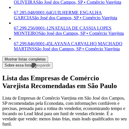
OLIVEIRA
São José dos Campos, SP • Comércio Varejista
67.285.048/0001-64
GUILHERME ESGALHA
GARCIA
São José dos Campos, SP • Comércio Varejista
67.299.256/0001-12
NATALIA DE CASSIA LOPES
MONTEIRO
São José dos Campos, SP • Comércio Varejista
67.299.846/0001-45
LAYANA CARVALHO MACHADO
MARTINS
São José dos Campos, SP • Comércio Varejista
Mostrar listas completas
Sobre essa lista
Lista das Empresas de Comércio
Varejista Recomendadas em São Paulo
Lista de Empresas de Comércio Varejista em São José dos Campos,
SP recomendadas pela Econodata, com informações confiáveis e
precisas, pensada para a rotina do vendedor, economizando tempo e
focando no Lead Ideal para um funil de vendas eficiente. É a
verdade que vende: menos listas frias, mais leads qualificados no seu
funil.