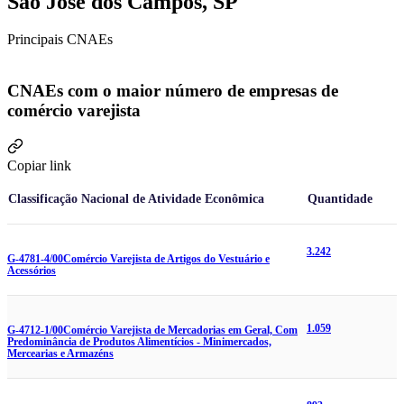
São José dos Campos, SP
Principais CNAEs
CNAEs com o maior número de empresas de
comércio varejista
Copiar link
Classificação Nacional de Atividade Econômica
Quantidade
3.242
G-4781-4/00
Comércio Varejista de Artigos do Vestuário e
Acessórios
1.059
G-4712-1/00
Comércio Varejista de Mercadorias em Geral, Com
Predominância de Produtos Alimentícios - Minimercados,
Mercearias e Armazéns