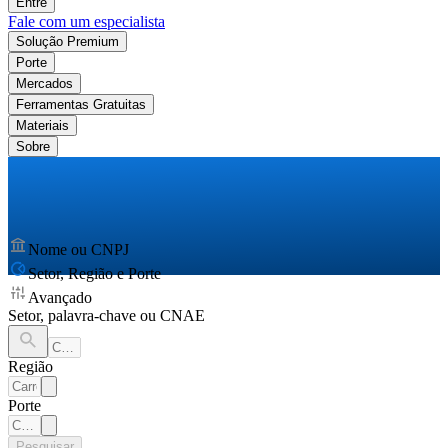
Entre
Fale com um especialista
Solução Premium
Porte
Mercados
Ferramentas Gratuitas
Materiais
Sobre
Nome ou CNPJ
Setor, Região e Porte
Avançado
Setor, palavra-chave ou CNAE
Região
Porte
Pesquisar