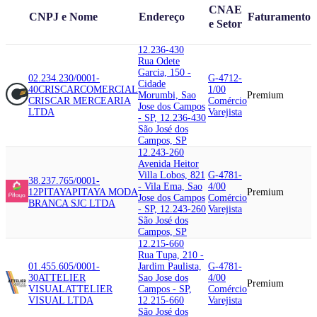
CNAE
CNPJ e Nome
Endereço
Faturamento
e Setor
12.236-430
Rua Odete
Garcia, 150 -
02.234.230/0001-
G-4712-
Cidade
40
CRISCAR
COMERCIAL
1/00
Morumbi, Sao
Premium
CRISCAR MERCEARIA
Comércio
Jose dos Campos
LTDA
Varejista
- SP, 12.236-430
São José dos
Campos, SP
12.243-260
Avenida Heitor
Villa Lobos, 821
G-4781-
38.237.765/0001-
- Vila Ema, Sao
4/00
12
PITAYA
PITAYA MODA
Premium
Jose dos Campos
Comércio
BRANCA SJC LTDA
- SP, 12.243-260
Varejista
São José dos
Campos, SP
12.215-660
Rua Tupa, 210 -
01.455.605/0001-
Jardim Paulista,
G-4781-
30
ATTELIER
Sao Jose dos
4/00
Premium
VISUAL
ATTELIER
Campos - SP,
Comércio
VISUAL LTDA
12.215-660
Varejista
São José dos