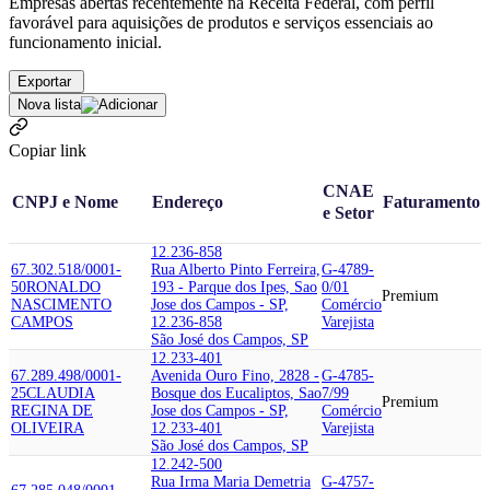
Empresas abertas recentemente na Receita Federal, com perfil
favorável para aquisições de produtos e serviços essenciais ao
funcionamento inicial.
Exportar
Nova lista
Copiar link
CNAE
CNPJ e Nome
Endereço
Faturamento
e Setor
12.236-858
67.302.518/0001-
Rua Alberto Pinto Ferreira,
G-4789-
50
RONALDO
193 - Parque dos Ipes, Sao
0/01
Premium
NASCIMENTO
Jose dos Campos - SP,
Comércio
CAMPOS
12.236-858
Varejista
São José dos Campos, SP
12.233-401
67.289.498/0001-
Avenida Ouro Fino, 2828 -
G-4785-
25
CLAUDIA
Bosque dos Eucaliptos, Sao
7/99
Premium
REGINA DE
Jose dos Campos - SP,
Comércio
OLIVEIRA
12.233-401
Varejista
São José dos Campos, SP
12.242-500
Rua Irma Maria Demetria
G-4757-