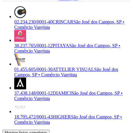
02.234.230/0001-40
CRISCAR
São José dos Campos, SP •
Comércio Varejista
38.237.765/0001-12
PITAYA
São José dos Campos, SP •
Comércio Varejista
01.455.605/0001-30
ATTELIER VISUAL
São José dos
Campos, SP • Comércio Varejista
37.438.148/0001-12
DIAMICI
São José dos Campos, SP •
Comércio Varejista
18.795.472/0001-43
HIGHER
São José dos Campos, SP •
Comércio Varejista
Mostrar listas completas