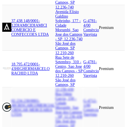
Campos, SP
12.236-740
Avenida Elisio
Galdino
37.438.148/0001-
Sobrinho, 177 -
G-4781-
12
DIAMICI
DIAMICI
Cidade
4/00
Premium
COMERCIO E
Morumbi, Sao
Comércio
CONFECCOES LTDA
Jose dos Campos
Varejista
- SP, 12.236-740
São José dos
Campos, SP
12.210-260
Rua Sete de
Setembro, 310 -
G-4781-
18.795.472/0001-
Centro, Sao Jose
4/00
43
HIGHER
MARCELO
Premium
dos Campos - SP,
Comércio
RACHID LTDA
12.210-260
Varejista
São José dos
Campos, SP
12.236-430
Rua Odete
Garcia, 150 -
02.234.230/0001-
G-4712-
Cidade
40
CRISCAR
COMERCIAL
1/00
Morumbi, Sao
Premium
CRISCAR MERCEARIA
Comércio
Jose dos Campos
LTDA
Varejista
- SP, 12.236-430
São José dos
Campos, SP