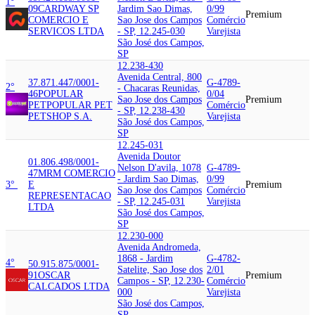
1°
09
CARDWAY SP
Jardim Sao Dimas,
0/99
Premium
COMERCIO E
Sao Jose dos Campos
Comércio
SERVICOS LTDA
- SP, 12.245-030
Varejista
São José dos Campos,
SP
12.238-430
Avenida Central, 800
37.871.447/0001-
G-4789-
2°
- Chacaras Reunidas,
46
POPULAR
0/04
Sao Jose dos Campos
Premium
PET
POPULAR PET
Comércio
- SP, 12.238-430
PETSHOP S.A.
Varejista
São José dos Campos,
SP
12.245-031
Avenida Doutor
01.806.498/0001-
Nelson D'avila, 1078
G-4789-
47
MRM COMERCIO
- Jardim Sao Dimas,
0/99
3°
E
Premium
Sao Jose dos Campos
Comércio
REPRESENTACAO
- SP, 12.245-031
Varejista
LTDA
São José dos Campos,
SP
12.230-000
Avenida Andromeda,
1868 - Jardim
G-4782-
4°
50.915.875/0001-
Satelite, Sao Jose dos
2/01
91
OSCAR
Premium
Campos - SP, 12.230-
Comércio
CALCADOS LTDA
000
Varejista
São José dos Campos,
SP