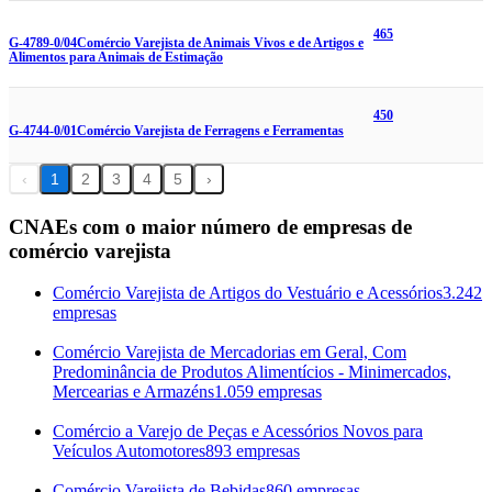
465
G-4789-0/04
Comércio Varejista de Animais Vivos e de Artigos e
Alimentos para Animais de Estimação
450
G-4744-0/01
Comércio Varejista de Ferragens e Ferramentas
‹
1
2
3
4
5
›
CNAEs com o maior número de empresas de
comércio varejista
Comércio Varejista de Artigos do Vestuário e Acessórios
3.242
empresas
Comércio Varejista de Mercadorias em Geral, Com
Predominância de Produtos Alimentícios - Minimercados,
Mercearias e Armazéns
1.059 empresas
Comércio a Varejo de Peças e Acessórios Novos para
Veículos Automotores
893 empresas
Comércio Varejista de Bebidas
860 empresas