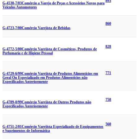
893
G-4530-7/03
Comércio a Varejo de Peças e Acessórios Novos para
Veículos Automotores
860
G-4723-7/00
Comércio Varejista de Bebidas
828
G-4772-5/00
Comércio Varejista de Cosméticos, Produtos de
Perfumaria e de Higiene Pessoal
771
G-4729-6/99
Comércio Varejista de Produtos Alimentícios em
Geral Ou Especializado em Produtos Alimentícios não
Especificados Anteriormente
758
G-4789-0/99
Comércio Varejista de Outros Produtos não
Especificados Anteriormente
560
G-4751-2/01
Comércio Varejista Especializado de Equipamentos
e Suprimentos de Informática