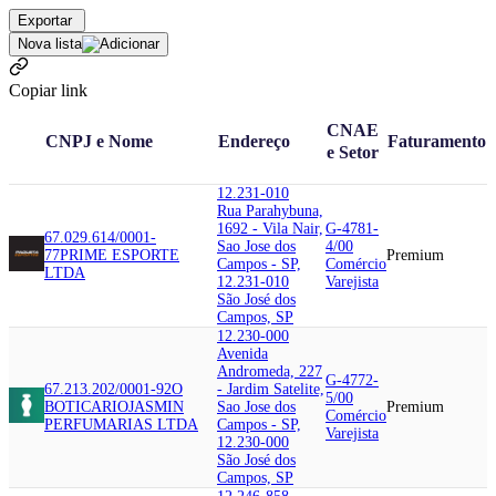
Exportar
Nova lista
Copiar link
CNAE
CNPJ e Nome
Endereço
Faturamento
e Setor
12.231-010
Rua Parahybuna,
1692 - Vila Nair,
G-4781-
67.029.614/0001-
Sao Jose dos
4/00
77
PRIME ESPORTE
Premium
Campos - SP,
Comércio
LTDA
12.231-010
Varejista
São José dos
Campos, SP
12.230-000
Avenida
Andromeda, 227
G-4772-
67.213.202/0001-92
O
- Jardim Satelite,
5/00
BOTICARIO
JASMIN
Sao Jose dos
Premium
Comércio
PERFUMARIAS LTDA
Campos - SP,
Varejista
12.230-000
São José dos
Campos, SP