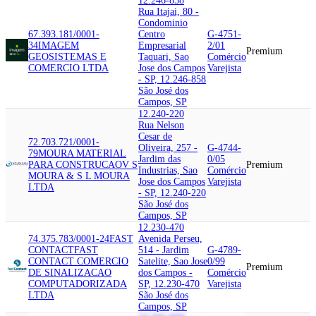
12.246-858
Rua Itajai, 80 -
Condominio
67.393.181/0001-
Centro
G-4751-
34
IMAGEM
Empresarial
2/01
Premium
GEOSISTEMAS E
Taquari, Sao
Comércio
COMERCIO LTDA
Jose dos Campos
Varejista
- SP, 12.246-858
São José dos
Campos, SP
12.240-220
Rua Nelson
Cesar de
72.703.721/0001-
Oliveira, 257 -
G-4744-
79
MOURA MATERIAL
Jardim das
0/05
PARA CONSTRUCAO
V S
Premium
Industrias, Sao
Comércio
MOURA & S L MOURA
Jose dos Campos
Varejista
LTDA
- SP, 12.240-220
São José dos
Campos, SP
12.230-470
74.375.783/0001-24
FAST
Avenida Perseu,
CONTACT
FAST
514 - Jardim
G-4789-
CONTACT COMERCIO
Satelite, Sao Jose
0/99
Premium
DE SINALIZACAO
dos Campos -
Comércio
COMPUTADORIZADA
SP, 12.230-470
Varejista
LTDA
São José dos
Campos, SP