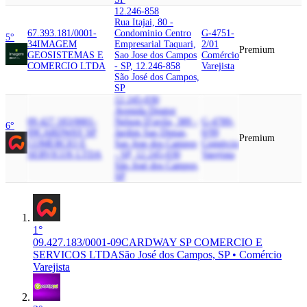
12.246-858
Rua Itajai, 80 -
67.393.181/0001-
Condominio Centro
G-4751-
5°
34
IMAGEM
Empresarial Taquari,
2/01
Premium
GEOSISTEMAS E
Sao Jose dos Campos
Comércio
COMERCIO LTDA
- SP, 12.246-858
Varejista
São José dos Campos,
SP
12.245-030
Avenida Doutor
09.427.183/0001-
Nelson D'avila, 389 -
G-4789-
6°
09
CARDWAY SP
Jardim Sao Dimas,
0/99
Premium
COMERCIO E
Sao Jose dos Campos
Comércio
SERVICOS LTDA
- SP, 12.245-030
Varejista
São José dos Campos,
SP
1°
09.427.183/0001-09
CARDWAY SP COMERCIO E
SERVICOS LTDA
São José dos Campos, SP • Comércio
Varejista