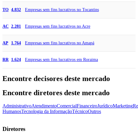
Empresas sem fins lucrativos no Tocantins
TO
4.832
Empresas sem fins lucrativos no Acre
AC
2.281
Empresas sem fins lucrativos no Amapá
AP
1.764
Empresas sem fins lucrativos em Roraima
RR
1.624
Encontre decisores deste mercado
Encontre diretores deste mercado
Administrativo
Atendimento
Comercial
Financeiro
Jurídico
Marketing
Re
Humanos
Tecnologia da Informação
Técnico
Outros
Diretores