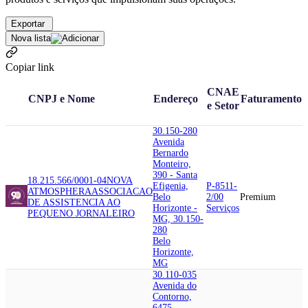
Exportar
Nova lista
Copiar link
CNAE
CNPJ e Nome
Endereço
Faturamento
e Setor
30.150-280
Avenida
Bernardo
Monteiro,
390 - Santa
18.215.566/0001-04
NOVA
Efigenia,
P-8511-
ATMOSPHERA
ASSOCIACAO
Belo
2/00
Premium
DE ASSISTENCIA AO
Horizonte -
Serviços
PEQUENO JORNALEIRO
MG, 30.150-
280
Belo
Horizonte,
MG
30.110-035
Avenida do
Contorno,
6475 -