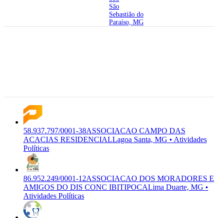
São
Sebastião do
Paraíso, MG
33.230-782
Avenida das
Acacias, 375
58.937.797/0001-
S-9499-
- Acacias,
38
ASSOCIACAO CAMPO
5/00
Lagoa Santa
Premium
DAS ACACIAS
Atividades
- MG,
RESIDENCIAL
Políticas
33.230-782
Lagoa Santa,
MG
58.937.797/0001-38
ASSOCIACAO CAMPO DAS
ACACIAS RESIDENCIAL
Lagoa Santa, MG • Atividades
Políticas
86.952.249/0001-12
ASSOCIACAO DOS MORADORES E
AMIGOS DO DIS CONC IBITIPOCA
Lima Duarte, MG •
Atividades Políticas