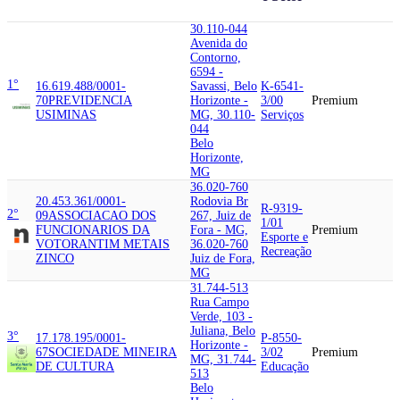
30.110-044
Avenida do
Contorno,
6594 -
1°
16.619.488/0001-
Savassi, Belo
K-6541-
70
PREVIDENCIA
Horizonte -
3/00
Premium
USIMINAS
MG, 30.110-
Serviços
044
Belo
Horizonte,
MG
36.020-760
20.453.361/0001-
Rodovia Br
R-9319-
2°
09
ASSOCIACAO DOS
267, Juiz de
1/01
FUNCIONARIOS DA
Fora - MG,
Premium
Esporte e
VOTORANTIM METAIS
36.020-760
Recreação
ZINCO
Juiz de Fora,
MG
31.744-513
Rua Campo
Verde, 103 -
Juliana, Belo
3°
17.178.195/0001-
P-8550-
Horizonte -
67
SOCIEDADE MINEIRA
3/02
Premium
MG, 31.744-
DE CULTURA
Educação
513
Belo