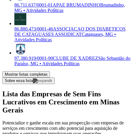
86.711.637/0001-01
APAE BRUMADINHO
Brumadinho,
MG • Atividades Políticas
86.880.473/0001-46
ASSOCIACAO DOS DIABETICOS
DE CATAGUASES ASSODICAT
Cataguases, MG •
Atividades Políticas
97.380.919/0001-90
CLUBE DE XADREZ
São Sebastião do
Paraíso, MG • Atividades Políticas
Mostrar listas completas
Sobre essa lista
Lista das Empresas de Sem Fins
Lucrativos em Crescimento em Minas
Gerais
Potencialize e ganhe escala em sua prospecção com empresas de
serviços em crescimento com alto potencial para aquisição de
produtos e serviços que impulsionam suas operações.