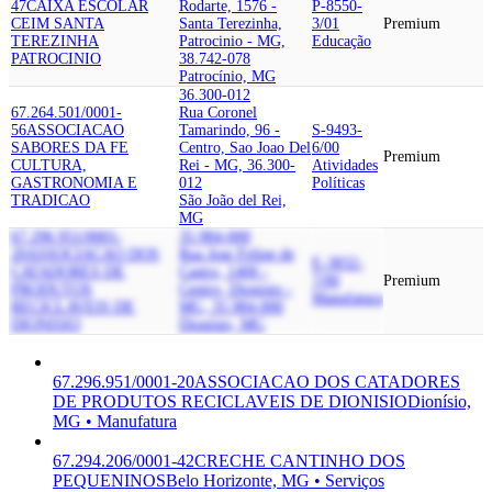
47
CAIXA ESCOLAR
Rodarte, 1576 -
P-8550-
CEIM SANTA
Santa Terezinha,
3/01
Premium
TEREZINHA
Patrocinio - MG,
Educação
PATROCINIO
38.742-078
Patrocínio, MG
36.300-012
67.264.501/0001-
Rua Coronel
56
ASSOCIACAO
Tamarindo, 96 -
S-9493-
SABORES DA FE
Centro, Sao Joao Del
6/00
Premium
CULTURA,
Rei - MG, 36.300-
Atividades
GASTRONOMIA E
012
Políticas
TRADICAO
São João del Rei,
MG
67.296.951/0001-
35.984-000
20
ASSOCIACAO DOS
Rua Jose Felipe de
E-3832-
CATADORES DE
Castro, 1400 -
7/00
Premium
PRODUTOS
Centro, Dionisio -
Manufatura
RECICLAVEIS DE
MG, 35.984-000
DIONISIO
Dionísio, MG
67.296.951/0001-20
ASSOCIACAO DOS CATADORES
DE PRODUTOS RECICLAVEIS DE DIONISIO
Dionísio,
MG • Manufatura
67.294.206/0001-42
CRECHE CANTINHO DOS
PEQUENINOS
Belo Horizonte, MG • Serviços