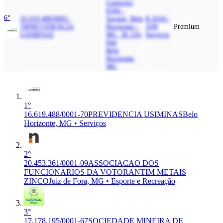
Contorno,
6594 -
6°
16.619.488/0001-
Savassi, Belo
K-6541-
70
PREVIDENCIA
Horizonte -
3/00
Premium
USIMINAS
MG, 30.110-
Serviços
044
Belo
Horizonte,
MG
1°
16.619.488/0001-70
PREVIDENCIA USIMINAS
Belo
Horizonte, MG • Serviços
2°
20.453.361/0001-09
ASSOCIACAO DOS
FUNCIONARIOS DA VOTORANTIM METAIS
ZINCO
Juiz de Fora, MG • Esporte e Recreação
3°
17.178.195/0001-67
SOCIEDADE MINEIRA DE