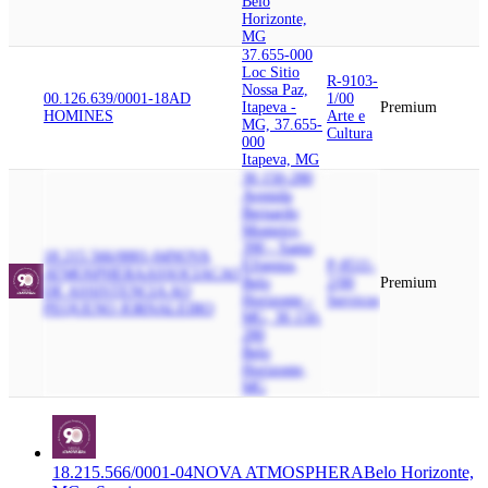
Belo
Horizonte,
MG
37.655-000
Loc Sitio
R-9103-
Nossa Paz,
00.126.639/0001-18
AD
1/00
Itapeva -
Premium
HOMINES
Arte e
MG, 37.655-
Cultura
000
Itapeva, MG
30.150-280
Avenida
Bernardo
Monteiro,
390 - Santa
18.215.566/0001-04
NOVA
Efigenia,
P-8511-
ATMOSPHERA
ASSOCIACAO
Belo
2/00
Premium
DE ASSISTENCIA AO
Horizonte -
Serviços
PEQUENO JORNALEIRO
MG, 30.150-
280
Belo
Horizonte,
MG
18.215.566/0001-04
NOVA ATMOSPHERA
Belo Horizonte,