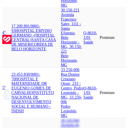
Horizonte,
MG
30.150-221
Avenida
Francisco
Sales, 1111 -
17.209.891/0001-
Santa
93
HOSPITAL EMYDIO
4°
Efigenia,
Q-8610-
GERMANO -(HOSPITAL
Belo
1/01
Premium
CENTRAL)
SANTA CASA
Horizonte -
Saúde
DE MISERICORDIA DE
MG, 30.150-
BELO HORIZONTE
221
Belo
Horizonte,
MG
33.250-006
23.453.830/0001-
Rua Doutor
70
HOSPITAL E
Cristiano
MATERNIDADE DR
Otoni, 233 -
5°
EUGENIO GOMES DE
Centro, Pedro
Q-8610-
CARVALHO
INSTITUTO
Leopoldo -
1/01
Premium
NACIONAL DE
MG, 33.250-
Saúde
DESENVOLVIMENTO
006
SOCIAL E HUMANO -
Pedro
INDSH
Leopoldo,
MG
30.110-044
Avenida do