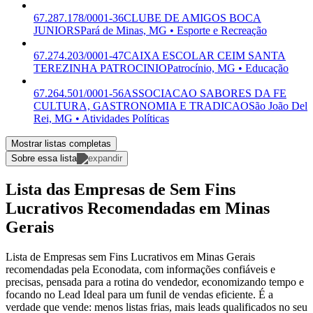
67.287.178/0001-36
CLUBE DE AMIGOS BOCA
JUNIORS
Pará de Minas, MG • Esporte e Recreação
67.274.203/0001-47
CAIXA ESCOLAR CEIM SANTA
TEREZINHA PATROCINIO
Patrocínio, MG • Educação
67.264.501/0001-56
ASSOCIACAO SABORES DA FE
CULTURA, GASTRONOMIA E TRADICAO
São João Del
Rei, MG • Atividades Políticas
Mostrar listas completas
Sobre essa lista
Lista das Empresas de Sem Fins
Lucrativos Recomendadas em Minas
Gerais
Lista de Empresas sem Fins Lucrativos em Minas Gerais
recomendadas pela Econodata, com informações confiáveis e
precisas, pensada para a rotina do vendedor, economizando tempo e
focando no Lead Ideal para um funil de vendas eficiente. É a
verdade que vende: menos listas frias, mais leads qualificados no seu