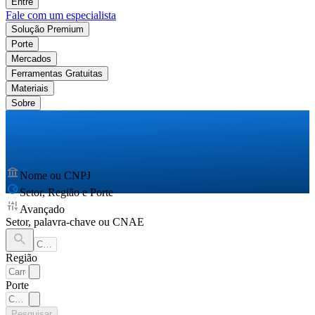
Entre
Fale com um especialista
Solução Premium
Porte
Mercados
Ferramentas Gratuitas
Materiais
Sobre
Nome ou CNPJ
Setor, Região e Porte
Avançado
Setor, palavra-chave ou CNAE
Região
Porte
Pesquisar