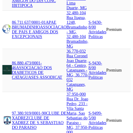
AMIGOS DO DIS CONC
Lima
IBITIPOCA
Duarte, MG
32.480-104
Rua Itagua,
86.711.637/0001-01
APAE
1248,
S-9430-
BRUMADINHO
ASSOCIACAO
Brumadinho
8/00
Premium
DE PAIS E AMIGOS DOS
- MG,
Atividades
EXCEPCIONAIS
32.480-104
Políticas
Brumadinho,
MG
36.770-032
Rua Coronel
Joao Duarte,
86.880.473/0001-
S-9430-
64 - Centro,
46
ASSOCIACAO DOS
8/00
Cataguases -
Premium
DIABETICOS DE
Atividades
MG, 36.770-
CATAGUASES ASSODICAT
Políticas
032
Cataguases,
MG
37.950-000
Rua Dr. Joao
Pedro, 233 -
Vila Santa
97.380.919/0001-90
CLUBE DE
Maria, Sao
S-9499-
XADREZ
CLUBE DE
Sebastiao do
5/00
Premium
XADREZ DE S.SEBASTIAO
Paraiso -
Atividades
DO PARAISO
MG, 37.950-
Políticas
000