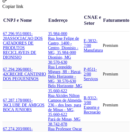
Copiar link
CNAE e
CNPJ e Nome
Endereço
Faturamento
Setor
67.296.951/0001-
35.984-000
20
ASSOCIACAO DOS
Rua Jose Felipe de
E-3832-
CATADORES DE
Castro, 1400 -
7/00
Premium
PRODUTOS
Centro, Dionisio -
Manufatura
RECICLAVEIS DE
MG, 35.984-000
DIONISIO
Dionísio, MG
30.570-630
Rua Leopoldo
67.294.206/0001-
P-8511-
Miguez, 88 - Havai,
42
CRECHE CANTINHO
2/00
Premium
Belo Horizonte -
DOS PEQUENINOS
Serviços
MG, 30.570-630
Belo Horizonte, MG
35.660-622
Rua Alcides Nilton
R-9312-
67.287.178/0001-
Campos de Almeida,
3/00
36
CLUBE DE AMIGOS
236 - dos Ipes, para
Premium
Esporte e
BOCA JUNIORS
de Minas - MG,
Recreação
35.660-622
Pará de Minas, MG
38.742-078
67.274.203/0001-
Rua Professor Oscar