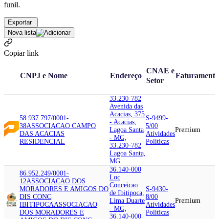
funil.
Exportar
Nova lista
Copiar link
CNAE e
CNPJ e Nome
Endereço
Faturamento
Setor
33.230-782
Avenida das
Acacias, 375
58.937.797/0001-
S-9499-
- Acacias,
38
ASSOCIACAO CAMPO
5/00
Lagoa Santa
Premium
DAS ACACIAS
Atividades
- MG,
RESIDENCIAL
Políticas
33.230-782
Lagoa Santa,
MG
36.140-000
86.952.249/0001-
Loc
12
ASSOCIACAO DOS
Conceicao
MORADORES E AMIGOS DO
S-9430-
de Ibitipoca,
DIS CONC
8/00
Lima Duarte
Premium
IBITIPOCA
ASSOCIACAO
Atividades
- MG,
DOS MORADORES E
Políticas
36.140-000