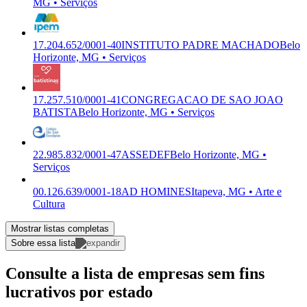
MG • Serviços
17.204.652/0001-40
INSTITUTO PADRE MACHADO
Belo
Horizonte, MG • Serviços
17.257.510/0001-41
CONGREGACAO DE SAO JOAO
BATISTA
Belo Horizonte, MG • Serviços
22.985.832/0001-47
ASSEDEF
Belo Horizonte, MG •
Serviços
00.126.639/0001-18
AD HOMINES
Itapeva, MG • Arte e
Cultura
Mostrar listas completas
Sobre essa lista
Consulte a lista de empresas sem fins
lucrativos por estado