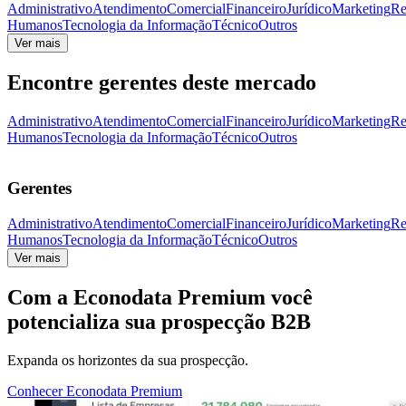
Administrativo
Atendimento
Comercial
Financeiro
Jurídico
Marketing
Re
Humanos
Tecnologia da Informação
Técnico
Outros
Ver mais
Encontre gerentes deste mercado
Administrativo
Atendimento
Comercial
Financeiro
Jurídico
Marketing
Re
Humanos
Tecnologia da Informação
Técnico
Outros
Gerentes
Administrativo
Atendimento
Comercial
Financeiro
Jurídico
Marketing
Re
Humanos
Tecnologia da Informação
Técnico
Outros
Ver mais
Com a
Econodata Premium
você
potencializa sua prospecção B2B
Expanda os horizontes da sua prospecção.
Conhecer Econodata Premium