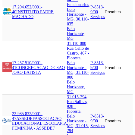
Funcionarios,
17.204.652/0001-
P-8513-
Belo
40
INSTITUTO PADRE
9/00
Premium
Horizonte -
MACHADO
Serviços
MG, 30.110-
035
Belo
Horizonte,
MG
31.110-000
Rua Celio de
Castro, 467 -
Floresta,
17.257.510/0001-
Belo
P-8513-
41
CONGREGACAO DE SAO
Horizonte -
9/00
Premium
JOAO BATISTA
MG, 31.110-
Serviços
000
Belo
Horizonte,
MG
31.015-294
Rua Salinas,
928 -
Floresta,
22.985.832/0001-
Belo
P-8513-
47
ASSEDEF
ASSOCIACAO
Horizonte -
9/00
Premium
EDUCACIONAL ESCOLAPIA
MG, 31.015-
Serviços
FEMININA - ASSEDEF
294