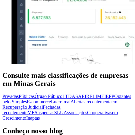
Consulte mais classificações de empresas
em Minas Gerais
Privadas
Públicas
Órgão Público
LTDA
SA
EIRELI
MEI
EPP
Optantes
pelo Simples
E-commerce
Lucro real
Abertas recentemente
em
Recuperação Judicial
Fechadas
recentemente
ME
Suspensas
SLU
Associações
Cooperativas
em
Crescimento
Inaptas
Conheça nosso blog