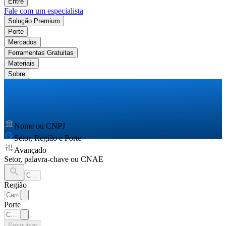
Entre
Fale com um especialista
Solução Premium
Porte
Mercados
Ferramentas Gratuitas
Materiais
Sobre
Nome ou CNPJ
Setor, Região e Porte
Avançado
Setor, palavra-chave ou CNAE
Região
Porte
Pesquisar