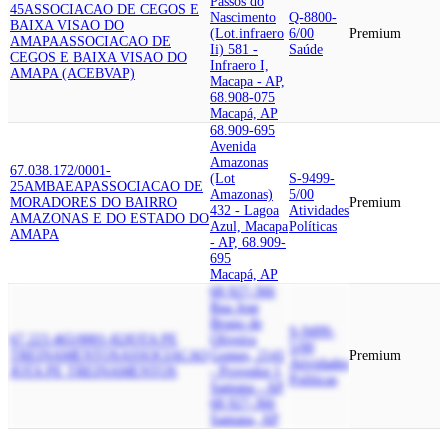
Passos do
45
ASSOCIACAO DE CEGOS E
Nascimento
Q-8800-
BAIXA VISAO DO
(Lot.infraero
6/00
Premium
AMAPA
ASSOCIACAO DE
Ii) 581 -
Saúde
CEGOS E BAIXA VISAO DO
Infraero I,
AMAPA (ACEBVAP)
Macapa - AP,
68.908-075
Macapá, AP
68.909-695
Avenida
Amazonas
67.038.172/0001-
(Lot
S-9499-
25
AMBAEAP
ASSOCIACAO DE
Amazonas)
5/00
MORADORES DO BAIRRO
Premium
432 - Lagoa
Atividades
AMAZONAS E DO ESTADO DO
Azul, Macapa
Políticas
AMAPA
- AP, 68.909-
695
Macapá, AP
68.927-366
Rua Jose
Bruno de
S-9499-
67.223.465/0001-82
JOTA PE
Oliveira
5/00
TREINAMENTOS
ASSOCIACAO
Gomes, 2141
Premium
Atividades
JOTA PE TREINAMENTOS
- Provedor I,
Políticas
Santana - AP,
68.927-366
Santana, AP