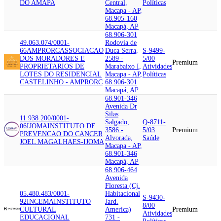
DO AMAPA
Central,
Políticas
Macapa - AP,
68.905-160
Macapá, AP
68.906-301
49.063.074/0001-
Rodovia de
66
AMPRORC
ASSOCIACAO
Duca Serra,
S-9499-
DOS MORADORES E
2589 -
5/00
Premium
PROPRIETARIOS DE
Marabaixo I,
Atividades
LOTES DO RESIDENCIAL
Macapa - AP,
Políticas
CASTELINHO - AMPRORC
68.906-301
Macapá, AP
68.901-346
Avenida Dr
Silas
11.938.200/0001-
Salgado,
Q-8711-
06
IJOMA
INSTITUTO DE
3586 -
5/03
Premium
PREVENCAO DO CANCER
Alvorada,
Saúde
JOEL MAGALHAES-IJOMA
Macapa - AP,
68.901-346
Macapá, AP
68.906-464
Avenida
Floresta (Cj.
05.480.483/0001-
Habitacional
S-9430-
92
INCEMA
INSTITUTO
Jard.
8/00
CULTURAL
America)
Premium
Atividades
EDUCACIONAL
731 -