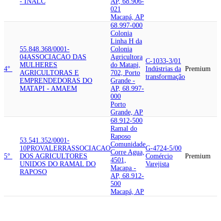
- INALC
AP, 68.906-
021
Macapá, AP
68.997-000
Colonia
Linha H da
55.848.368/0001-
Colonia
04
ASSOCIACAO DAS
Agricultora
C-1033-3/01
MULHERES
do Matapi,
4°
Indústrias da
Premium
AGRICULTORAS E
702, Porto
transformação
EMPRENDEDORAS DO
Grande -
MATAPI - AMAEM
AP, 68.997-
000
Porto
Grande, AP
68.912-500
Ramal do
Raposo
53.541.352/0001-
Comunidade
10
PROVALERR
ASSOCIACAO
G-4724-5/00
Corre Agua,
5°
DOS AGRICULTORES
Comércio
Premium
4501,
UNIDOS DO RAMAL DO
Varejista
Macapa -
RAPOSO
AP, 68.912-
500
Macapá, AP
68.900-010
08.658.283/0001-75
UNIDADE
Avenida
DESCENTRALIZADA DE
Fab, 96 -
EXECUCAO DA EDUCACAO