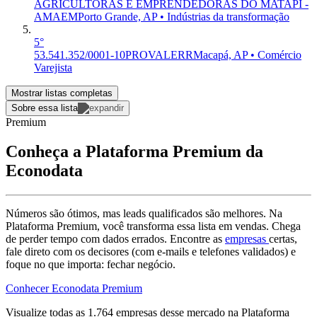
AGRICULTORAS E EMPRENDEDORAS DO MATAPI -
AMAEM
Porto Grande, AP • Indústrias da transformação
5°
53.541.352/0001-10
PROVALERR
Macapá, AP • Comércio
Varejista
Mostrar listas completas
Sobre essa lista
Premium
Conheça a Plataforma Premium da
Econodata
Números são ótimos, mas leads qualificados são melhores. Na
Plataforma Premium, você transforma essa lista em vendas. Chega
de perder tempo com dados errados. Encontre as
empresas
certas,
fale direto com os decisores (com e-mails e telefones validados) e
foque no que importa: fechar negócio.
Conhecer Econodata Premium
Visualize todas as
1.764
empresas
desse mercado na Plataforma