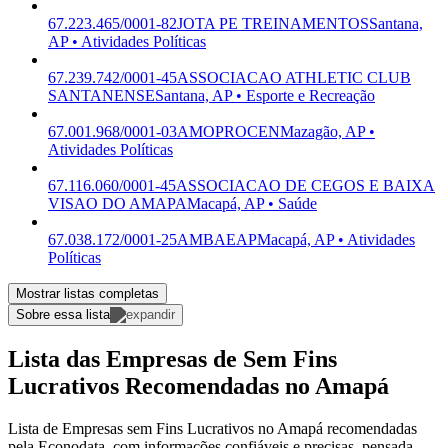
67.223.465/0001-82
JOTA PE TREINAMENTOS
Santana,
AP • Atividades Políticas
67.239.742/0001-45
ASSOCIACAO ATHLETIC CLUB
SANTANENSE
Santana, AP • Esporte e Recreação
67.001.968/0001-03
AMOPROCEN
Mazagão, AP •
Atividades Políticas
67.116.060/0001-45
ASSOCIACAO DE CEGOS E BAIXA
VISAO DO AMAPA
Macapá, AP • Saúde
67.038.172/0001-25
AMBAEAP
Macapá, AP • Atividades
Políticas
Mostrar listas completas
Sobre essa lista
Lista das Empresas de Sem Fins
Lucrativos Recomendadas no Amapá
Lista de Empresas sem Fins Lucrativos no Amapá recomendadas
pela Econodata, com informações confiáveis e precisas, pensada