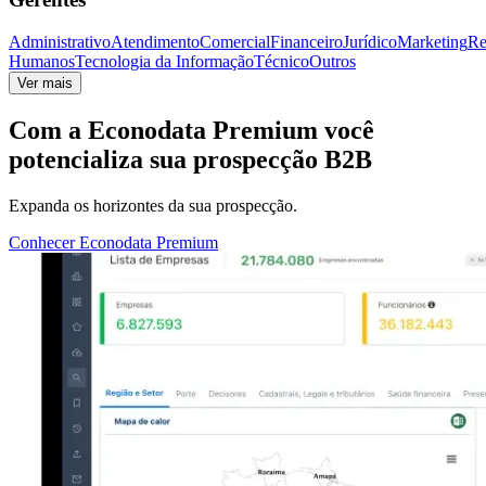
Administrativo
Atendimento
Comercial
Financeiro
Jurídico
Marketing
Re
Humanos
Tecnologia da Informação
Técnico
Outros
Ver mais
Com a
Econodata Premium
você
potencializa sua prospecção B2B
Expanda os horizontes da sua prospecção.
Conhecer Econodata Premium