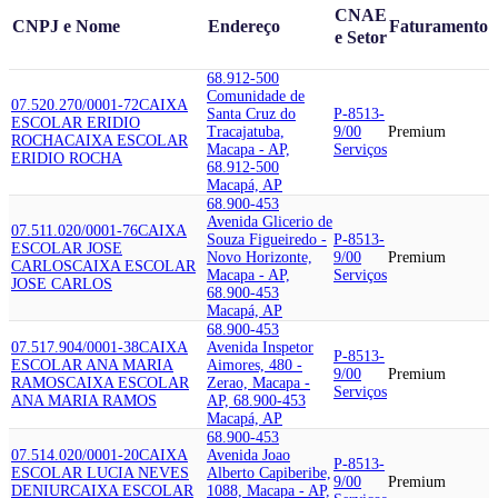
CNAE
CNPJ e Nome
Endereço
Faturamento
e Setor
68.912-500
Comunidade de
07.520.270/0001-72
CAIXA
Santa Cruz do
P-8513-
ESCOLAR ERIDIO
Tracajatuba,
9/00
Premium
ROCHA
CAIXA ESCOLAR
Macapa - AP,
Serviços
ERIDIO ROCHA
68.912-500
Macapá, AP
68.900-453
Avenida Glicerio de
07.511.020/0001-76
CAIXA
Souza Figueiredo -
P-8513-
ESCOLAR JOSE
Novo Horizonte,
9/00
Premium
CARLOS
CAIXA ESCOLAR
Macapa - AP,
Serviços
JOSE CARLOS
68.900-453
Macapá, AP
68.900-453
07.517.904/0001-38
CAIXA
Avenida Inspetor
P-8513-
ESCOLAR ANA MARIA
Aimores, 480 -
9/00
Premium
RAMOS
CAIXA ESCOLAR
Zerao, Macapa -
Serviços
ANA MARIA RAMOS
AP, 68.900-453
Macapá, AP
68.900-453
07.514.020/0001-20
CAIXA
Avenida Joao
P-8513-
ESCOLAR LUCIA NEVES
Alberto Capiberibe,
9/00
Premium
DENIUR
CAIXA ESCOLAR
1088, Macapa - AP,