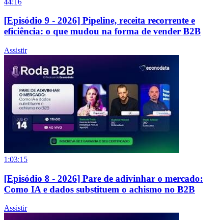
44:16
[Episódio 9 - 2026] Pipeline, receita recorrente e
eficiência: o que mudou na forma de vender B2B
Assistir
1:03:15
[Episódio 8 - 2026] Pare de adivinhar o mercado:
Como IA e dados substituem o achismo no B2B
Assistir