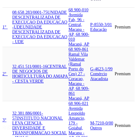
68.900-010
08.658.283/0001-75
UNIDADE
Avenida
DESCENTRALIZADA DE
Fab, 96 -
EXECUCAO DA EDUCACAO
Central,
P-8550-3/01
1°
-UDE
UNIDADE
Premium
Macapa -
Educação
DESCENTRALIZADA DE
AP, 68.900-
EXECUCAO DA EDUCACAO
010
- UDE
Macapá, AP
68.909-861
Ramal Vila
Valdemar
(Ramal
32.451.511/0001-16
CENTRAL
Porto do
G-4623-1/99
DE NEGOCIOS DE
2°
Ceu) 27 -
Comércio
Premium
HORTICULTURA DO AMAPA
Coracao,
Atacadista
- CESTA VERDE
Macapa -
AP, 68.909-
861
Macapá, AP
68.906-021
Avenida
32.381.886/0001-
Leopoldo
57
INSTITUTO NACIONAL
Amancio,
3°
LEVA CIENCIA,
179 -
M-7210-0/00
Premium
DIVERSIDADE E
Goiabal,
Outros
TRANSFORMACAO SOCIAL
Macapa -