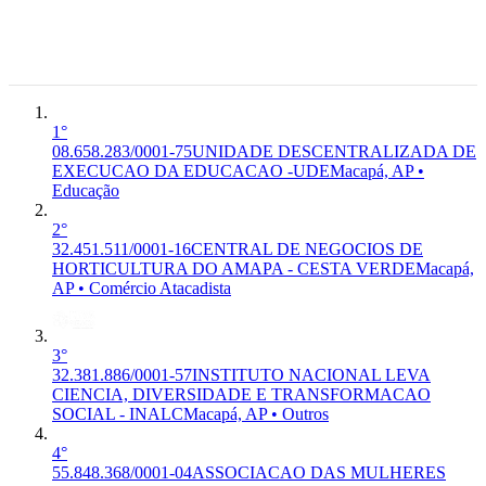
Central,
P-8550-3/01
6°
-UDE
UNIDADE
Premium
Macapa -
Educação
DESCENTRALIZADA DE
AP, 68.900-
EXECUCAO DA EDUCACAO
010
- UDE
Macapá, AP
1°
08.658.283/0001-75
UNIDADE DESCENTRALIZADA DE
EXECUCAO DA EDUCACAO -UDE
Macapá, AP •
Educação
2°
32.451.511/0001-16
CENTRAL DE NEGOCIOS DE
HORTICULTURA DO AMAPA - CESTA VERDE
Macapá,
AP • Comércio Atacadista
3°
32.381.886/0001-57
INSTITUTO NACIONAL LEVA
CIENCIA, DIVERSIDADE E TRANSFORMACAO
SOCIAL - INALC
Macapá, AP • Outros
4°
55.848.368/0001-04
ASSOCIACAO DAS MULHERES