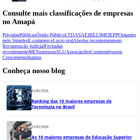
Consulte mais classificações de empresas
no Amapá
Privadas
Públicas
Órgão Público
LTDA
SA
EIRELI
MEI
EPP
Optantes
pelo Simples
E-commerce
Lucro real
Abertas recentemente
em
Recuperação Judicial
Fechadas
recentemente
ME
Suspensas
SLU
Associações
Cooperativas
em
Crescimento
Inaptas
Conheça nosso blog
12/01/2026
Ranking das 10 maiores empresas de
Tecnologia no Brasil
21/01/2026
As 10 maiores empresas de Educação Superior