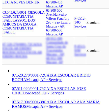
Serviços
LUCIA NEVES DENIUR
68.900-453
Macapá, AP
68.908-500
03.543.624/0001-43
ESCOLA
Avenida Pedro
COMUNITARIA TIA
Wilson Penafort,
P-8512-
ISABEL
ASSOC. DOS
295 - Sao Lazaro,
1/00
Premium
AMIGOS DA ESCOLA
Macapa - AP,
Serviços
COMUNITARIA TIA
68.908-500
ISABEL
Macapá, AP
68.912-500
Comunidade de
07.520.270/0001-72
CAIXA
Santa Cruz do
P-8513-
ESCOLAR ERIDIO
Tracajatuba,
9/00
Premium
ROCHA
CAIXA ESCOLAR
Macapa - AP,
Serviços
ERIDIO ROCHA
68.912-500
Macapá, AP
07.520.270/0001-72
CAIXA ESCOLAR ERIDIO
ROCHA
Macapá, AP • Serviços
07.511.020/0001-76
CAIXA ESCOLAR JOSE
CARLOS
Macapá, AP • Serviços
07.517.904/0001-38
CAIXA ESCOLAR ANA MARIA
RAMOS
Macapá, AP • Serviços