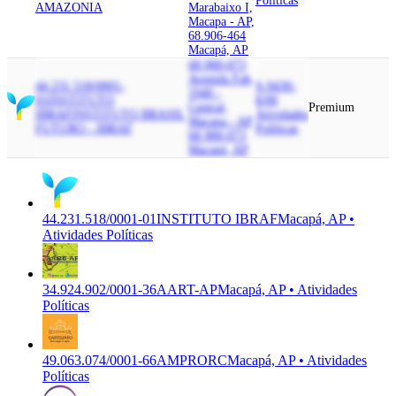
Políticas
AMAZONIA
Marabaixo I,
Macapa - AP,
68.906-464
Macapá, AP
68.900-073
Avenida Fab,
44.231.518/0001-
S-9430-
1940 -
01
INSTITUTO
8/00
Central,
Premium
IBRAF
INSTITUTO BRASIL
Atividades
Macapa - AP,
FUTURO - IBRAF
Políticas
68.900-073
Macapá, AP
44.231.518/0001-01
INSTITUTO IBRAF
Macapá, AP •
Atividades Políticas
34.924.902/0001-36
AART-AP
Macapá, AP • Atividades
Políticas
49.063.074/0001-66
AMPRORC
Macapá, AP • Atividades
Políticas