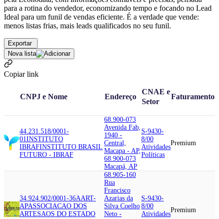
para a rotina do vendedor, economizando tempo e focando no Lead
Ideal para um funil de vendas eficiente. É a verdade que vende:
menos listas frias, mais leads qualificados no seu funil.
Exportar
Nova lista
Copiar link
CNAE e
CNPJ e Nome
Endereço
Faturamento
Setor
68.900-073
Avenida Fab,
44.231.518/0001-
S-9430-
1940 -
01
INSTITUTO
8/00
Central,
Premium
IBRAF
INSTITUTO BRASIL
Atividades
Macapa - AP,
FUTURO - IBRAF
Políticas
68.900-073
Macapá, AP
68.905-160
Rua
Francisco
34.924.902/0001-36
AART-
Azarias da
S-9430-
AP
ASSOCIACAO DOS
Silva Coelho
8/00
Premium
ARTESAOS DO ESTADO
Neto -
Atividades