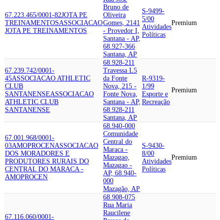
Bruno de
S-9499-
67.223.465/0001-82
JOTA PE
Oliveira
5/00
TREINAMENTOS
ASSOCIACAO
Gomes, 2141
Premium
Atividades
JOTA PE TREINAMENTOS
- Provedor I,
Políticas
Santana - AP,
68.927-366
Santana, AP
68.928-211
67.239.742/0001-
Travessa L5
45
ASSOCIACAO ATHLETIC
da Fonte
R-9319-
CLUB
Nova, 215 -
1/99
Premium
SANTANENSE
ASSOCIACAO
Fonte Nova,
Esporte e
ATHLETIC CLUB
Santana - AP,
Recreação
SANTANENSE
68.928-211
Santana, AP
68.940-000
Comunidade
67.001.968/0001-
Central do
03
AMOPROCEN
ASSOCIACAO
S-9430-
Maraca -
DOS MORADORES E
8/00
Mazagao,
Premium
PRODUTORES RURAIS DO
Atividades
Mazagao -
CENTRAL DO MARACA -
Políticas
AP, 68.940-
AMOPROCEN
000
Mazagão, AP
68.908-075
Rua Maria
Raucilene
67.116.060/0001-