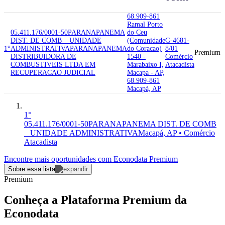
68.909-861
Ramal Porto
05.411.176/0001-50
PARANAPANEMA
do Ceu
DIST. DE COMB _ UNIDADE
(Comunidade
G-4681-
1°
ADMINISTRATIVA
PARANAPANEMA
do Coracao)
8/01
Premium
DISTRIBUIDORA DE
1540 -
Comércio
COMBUSTIVEIS LTDA EM
Marabaixo I,
Atacadista
RECUPERACAO JUDICIAL
Macapa - AP,
68.909-861
Macapá, AP
1°
05.411.176/0001-50
PARANAPANEMA DIST. DE COMB
_ UNIDADE ADMINISTRATIVA
Macapá, AP • Comércio
Atacadista
Encontre mais oportunidades com Econodata Premium
Sobre essa lista
Premium
Conheça a Plataforma Premium da
Econodata