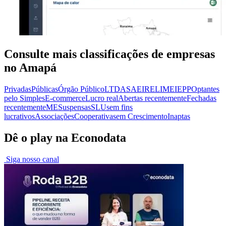
Consulte mais classificações de empresas
no Amapá
Privadas
Públicas
Órgão Público
LTDA
SA
EIRELI
MEI
EPP
Optantes
pelo Simples
E-commerce
Lucro real
Abertas recentemente
Fechadas
recentemente
ME
Suspensas
SLU
sem fins
lucrativos
Associações
Cooperativas
em Crescimento
Inaptas
Dê o play na Econodata
Siga nosso canal