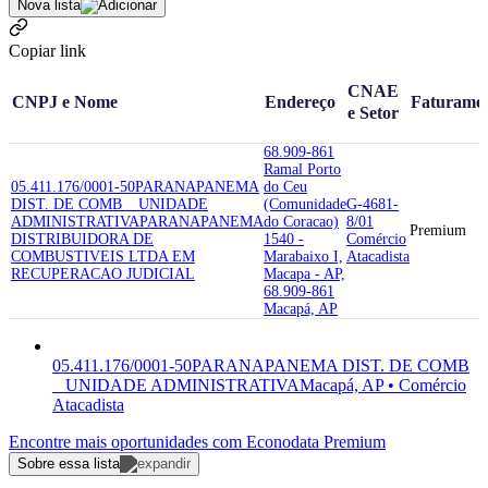
Nova lista
Copiar link
CNAE
CNPJ e Nome
Endereço
Faturame
e Setor
68.909-861
Ramal Porto
05.411.176/0001-50
PARANAPANEMA
do Ceu
DIST. DE COMB _ UNIDADE
(Comunidade
G-4681-
ADMINISTRATIVA
PARANAPANEMA
do Coracao)
8/01
Premium
DISTRIBUIDORA DE
1540 -
Comércio
COMBUSTIVEIS LTDA EM
Marabaixo I,
Atacadista
RECUPERACAO JUDICIAL
Macapa - AP,
68.909-861
Macapá, AP
05.411.176/0001-50
PARANAPANEMA DIST. DE COMB
_ UNIDADE ADMINISTRATIVA
Macapá, AP • Comércio
Atacadista
Encontre mais oportunidades com Econodata Premium
Sobre essa lista