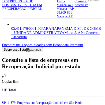
DISTRIBUIDORA DE
1540 -
Comércio
COMBUSTIVEIS LTDA EM
Marabaixo I,
Atacadista
RECUPERACAO JUDICIAL
Macapa - AP,
68.909-861
Macapá, AP
05.411.176/0001-50
PARANAPANEMA DIST. DE COMB
_ UNIDADE ADMINISTRATIVA
Macapá, AP • Comércio
Atacadista
Encontre mais oportunidades com Econodata Premium
Sobre essa lista
Consulte a lista de empresas em
Recuperação Judicial por estado
Copiar link
UF
Total
Empresas em Recuperação Judicial em São Paulo
SP
1.879