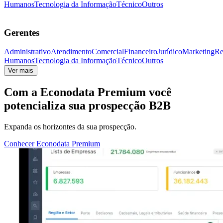
Humanos
Tecnologia da Informação
Técnico
Outros
Gerentes
Administrativo
Atendimento
Comercial
Financeiro
Jurídico
Marketing
Re
Humanos
Tecnologia da Informação
Técnico
Outros
Ver mais
Com a
Econodata Premium
você
potencializa sua prospecção B2B
Expanda os horizontes da sua prospecção.
Conhecer Econodata Premium