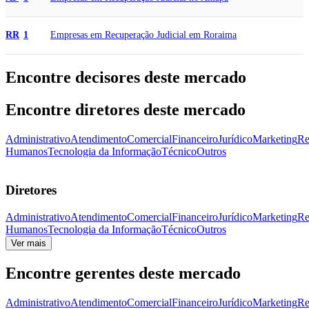
Empresas em Recuperação Judicial em Roraima
RR
1
Encontre decisores deste mercado
Encontre diretores deste mercado
Administrativo
Atendimento
Comercial
Financeiro
Jurídico
Marketing
Re
Humanos
Tecnologia da Informação
Técnico
Outros
Diretores
Administrativo
Atendimento
Comercial
Financeiro
Jurídico
Marketing
Re
Humanos
Tecnologia da Informação
Técnico
Outros
Ver mais
Encontre gerentes deste mercado
Administrativo
Atendimento
Comercial
Financeiro
Jurídico
Marketing
Re