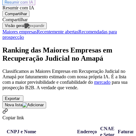
Resumir com
IA
Resumir com IA
Compartilhar
Compartilhar
Visão geral
Maiores empresas
Recentemente abertas
Recomendadas para
prospecção
Ranking das Maiores Empresas em
Recuperação Judicial no Amapá
Classificamos as Maiores Empresas em Recuperação Judicial no
Amapá por faturamento estimado com nossa própria IA. É a lista
com a maior previsibilidade e confiabilidade
do
mercado
para sua
prospecção B2B. A verdade que vende.
Exportar
Nova lista
Copiar link
CNAE
CNPJ e Nome
Endereço
Faturam
e Setor