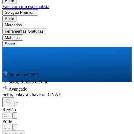
Entre
Fale com um especialista
Solução Premium
Porte
Mercados
Ferramentas Gratuitas
Materiais
Sobre
Nome ou CNPJ
Setor, Região e Porte
Avançado
Setor, palavra-chave ou CNAE
Região
Porte
Pesquisar