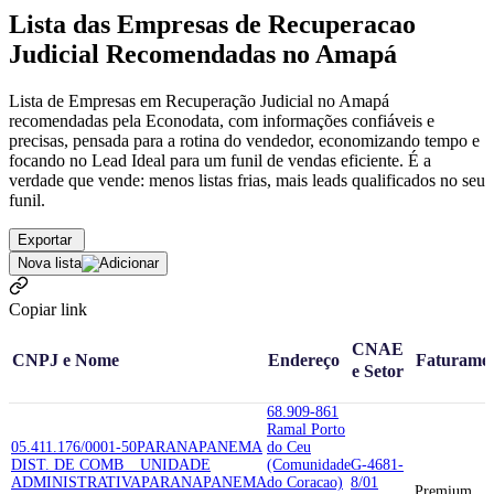
Lista das Empresas de Recuperacao
Judicial Recomendadas no Amapá
Lista de Empresas em Recuperação Judicial no Amapá
recomendadas pela Econodata, com informações confiáveis e
precisas, pensada para a rotina do vendedor, economizando tempo e
focando no Lead Ideal para um funil de vendas eficiente. É a
verdade que vende: menos listas frias, mais leads qualificados no seu
funil.
Exportar
Nova lista
Copiar link
CNAE
CNPJ e Nome
Endereço
Faturame
e Setor
68.909-861
Ramal Porto
05.411.176/0001-50
PARANAPANEMA
do Ceu
DIST. DE COMB _ UNIDADE
(Comunidade
G-4681-
ADMINISTRATIVA
PARANAPANEMA
do Coracao)
8/01
Premium