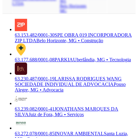
901
LTDA
Belo Horizonte,
MG
63.153.482/0001-30
SPE OBRA 019 INCORPORADORA
ZIP LTDA
Belo Horizonte, MG • Construção
63.177.688/0001-08
PARKIA
Uberlândia, MG • Tecnologia
63.230.487/0001-19
LARISSA RODRIGUES WANG
SOCIEDADE INDIVIDUAL DE ADVOCACIA
Pouso
Alegre, MG • Advocacia
63.239.082/0001-41
JONATHANS MARQUES DA
SILVA
Juiz de Fora, MG • Serviços
63.272.078/0001-85
INOVAR AMBIENTAL
Santa Luzia,