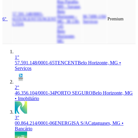
Rua Paraiba,
889 - Savassi,
Belo
57.591.148/0001-
Horizonte -
M-7490-1/04
6°
65
TENCENT
TENCENT
Premium
MG, 30.130-
Serviços
LTDA
145
Belo
Horizonte,
MG
1°
57.591.148/0001-65
TENCENT
Belo Horizonte, MG •
Serviços
2°
46.356.104/0001-34
PORTO SEGURO
Belo Horizonte, MG
• Imobiliário
3°
00.864.214/0001-06
ENERGISA S/A
Cataguases, MG •
Bancário