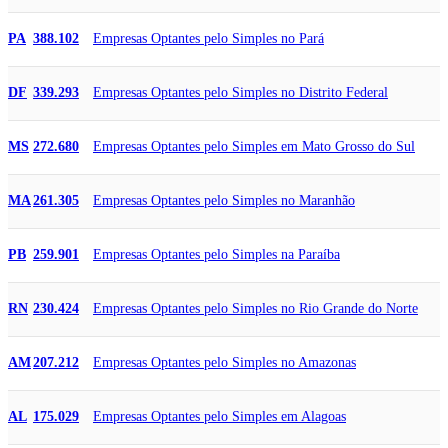
Empresas Optantes pelo Simples no Pará
PA
388.102
Empresas Optantes pelo Simples no Distrito Federal
DF
339.293
Empresas Optantes pelo Simples em Mato Grosso do Sul
MS
272.680
Empresas Optantes pelo Simples no Maranhão
MA
261.305
Empresas Optantes pelo Simples na Paraíba
PB
259.901
Empresas Optantes pelo Simples no Rio Grande do Norte
RN
230.424
Empresas Optantes pelo Simples no Amazonas
AM
207.212
Empresas Optantes pelo Simples em Alagoas
AL
175.029