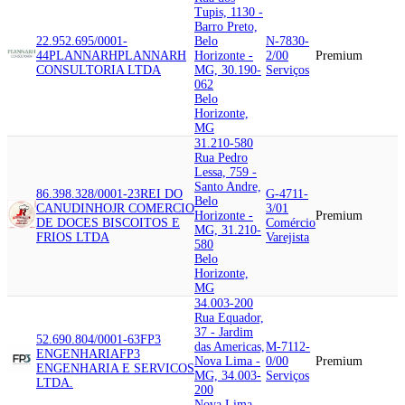
Tupis, 1130 -
Barro Preto,
22.952.695/0001-
Belo
N-7830-
44
PLANNARH
PLANNARH
Horizonte -
2/00
Premium
CONSULTORIA LTDA
MG, 30.190-
Serviços
062
Belo
Horizonte,
MG
31.210-580
Rua Pedro
Lessa, 759 -
Santo Andre,
86.398.328/0001-23
REI DO
G-4711-
Belo
CANUDINHO
JR COMERCIO
3/01
Horizonte -
Premium
DE DOCES BISCOITOS E
Comércio
MG, 31.210-
FRIOS LTDA
Varejista
580
Belo
Horizonte,
MG
34.003-200
Rua Equador,
37 - Jardim
52.690.804/0001-63
FP3
das Americas,
M-7112-
ENGENHARIA
FP3
Nova Lima -
0/00
Premium
ENGENHARIA E SERVICOS
MG, 34.003-
Serviços
LTDA.
200
Nova Lima,