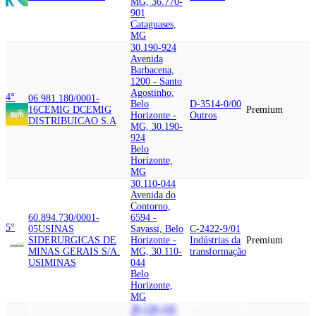
MG, 36.770-
901
Cataguases,
MG
30.190-924
Avenida
Barbacena,
1200 - Santo
Agostinho,
4°
06.981.180/0001-
Belo
D-3514-0/00
16
CEMIG D
CEMIG
Premium
Horizonte -
Outros
DISTRIBUICAO S.A
MG, 30.190-
924
Belo
Horizonte,
MG
30.110-044
Avenida do
Contorno,
60.894.730/0001-
6594 -
5°
05
USINAS
Savassi, Belo
C-2422-9/01
SIDERURGICAS DE
Horizonte -
Indústrias da
Premium
MINAS GERAIS S/A.
MG, 30.110-
transformação
USIMINAS
044
Belo
Horizonte,
MG
30.130-145