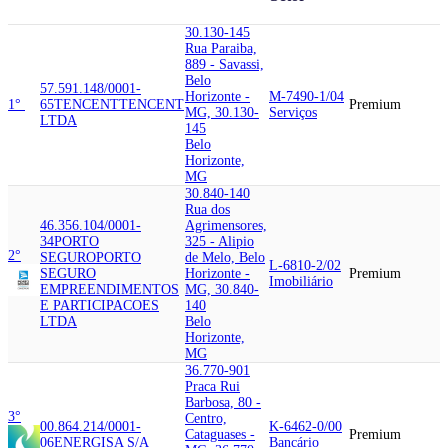
30.130-145
Rua Paraiba,
889 - Savassi,
Belo
57.591.148/0001-
Horizonte -
M-7490-1/04
1°
65
TENCENT
TENCENT
Premium
MG, 30.130-
Serviços
LTDA
145
Belo
Horizonte,
MG
30.840-140
Rua dos
46.356.104/0001-
Agrimensores,
34
PORTO
325 - Alipio
2°
SEGURO
PORTO
de Melo, Belo
L-6810-2/02
SEGURO
Horizonte -
Premium
Imobiliário
EMPREENDIMENTOS
MG, 30.840-
E PARTICIPACOES
140
LTDA
Belo
Horizonte,
MG
36.770-901
Praca Rui
Barbosa, 80 -
3°
Centro,
00.864.214/0001-
K-6462-0/00
Cataguases -
Premium
06
ENERGISA S/A
Bancário