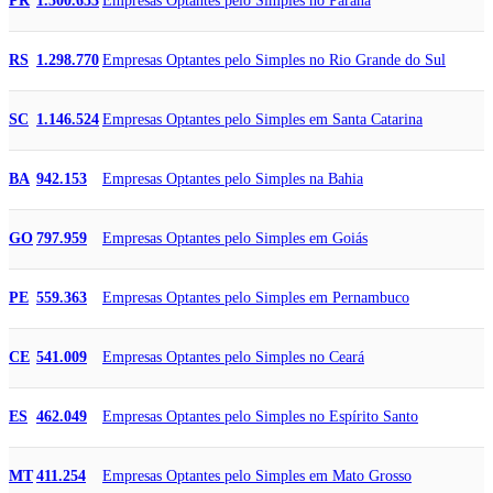
Empresas Optantes pelo Simples no Paraná
PR
1.500.653
Empresas Optantes pelo Simples no Rio Grande do Sul
RS
1.298.770
Empresas Optantes pelo Simples em Santa Catarina
SC
1.146.524
Empresas Optantes pelo Simples na Bahia
BA
942.153
Empresas Optantes pelo Simples em Goiás
GO
797.959
Empresas Optantes pelo Simples em Pernambuco
PE
559.363
Empresas Optantes pelo Simples no Ceará
CE
541.009
Empresas Optantes pelo Simples no Espírito Santo
ES
462.049
Empresas Optantes pelo Simples em Mato Grosso
MT
411.254