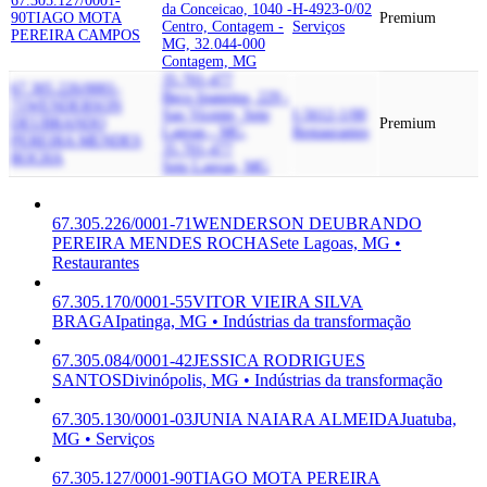
67.305.127/0001-
da Conceicao, 1040 -
H-4923-0/02
90
TIAGO MOTA
Premium
Centro, Contagem -
Serviços
PEREIRA CAMPOS
MG, 32.044-000
Contagem, MG
35.701-477
67.305.226/0001-
Beco Ipanema, 229 -
71
WENDERSON
Sao Vicente, Sete
I-5612-1/00
DEUBRANDO
Premium
Lagoas - MG,
Restaurantes
PEREIRA MENDES
35.701-477
ROCHA
Sete Lagoas, MG
67.305.226/0001-71
WENDERSON DEUBRANDO
PEREIRA MENDES ROCHA
Sete Lagoas, MG •
Restaurantes
67.305.170/0001-55
VITOR VIEIRA SILVA
BRAGA
Ipatinga, MG • Indústrias da transformação
67.305.084/0001-42
JESSICA RODRIGUES
SANTOS
Divinópolis, MG • Indústrias da transformação
67.305.130/0001-03
JUNIA NAIARA ALMEIDA
Juatuba,
MG • Serviços
67.305.127/0001-90
TIAGO MOTA PEREIRA