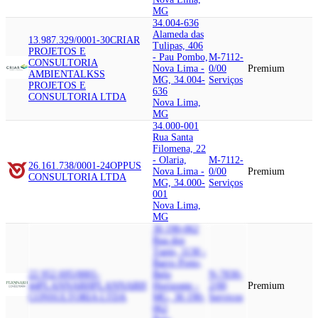
MG
34.004-636
Alameda das
13.987.329/0001-30
CRIAR
Tulipas, 406
PROJETOS E
- Pau Pombo,
M-7112-
CONSULTORIA
Nova Lima -
0/00
Premium
AMBIENTAL
KSS
MG, 34.004-
Serviços
PROJETOS E
636
CONSULTORIA LTDA
Nova Lima,
MG
34.000-001
Rua Santa
Filomena, 22
- Olaria,
M-7112-
26.161.738/0001-24
OPPUS
Nova Lima -
0/00
Premium
CONSULTORIA LTDA
MG, 34.000-
Serviços
001
Nova Lima,
MG
30.190-062
Rua dos
Tupis, 1130 -
Barro Preto,
22.952.695/0001-
Belo
N-7830-
44
PLANNARH
PLANNARH
Horizonte -
2/00
Premium
CONSULTORIA LTDA
MG, 30.190-
Serviços
062