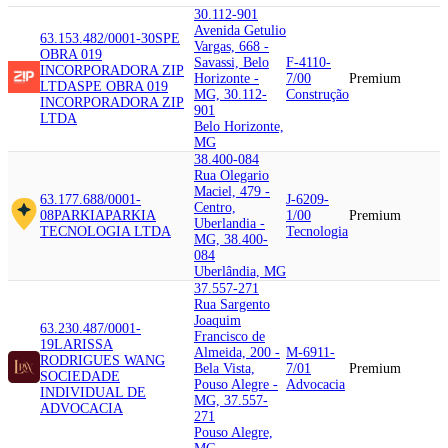
30.112-901
Avenida Getulio
63.153.482/0001-30
SPE
Vargas, 668 -
OBRA 019
Savassi, Belo
F-4110-
INCORPORADORA ZIP
Horizonte -
7/00
Premium
LTDA
SPE OBRA 019
MG, 30.112-
Construção
INCORPORADORA ZIP
901
LTDA
Belo Horizonte,
MG
38.400-084
Rua Olegario
Maciel, 479 -
63.177.688/0001-
J-6209-
Centro,
08
PARKIA
PARKIA
1/00
Premium
Uberlandia -
TECNOLOGIA LTDA
Tecnologia
MG, 38.400-
084
Uberlândia, MG
37.557-271
Rua Sargento
Joaquim
63.230.487/0001-
Francisco de
19
LARISSA
Almeida, 200 -
M-6911-
RODRIGUES WANG
Bela Vista,
7/01
Premium
SOCIEDADE
Pouso Alegre -
Advocacia
INDIVIDUAL DE
MG, 37.557-
ADVOCACIA
271
Pouso Alegre,