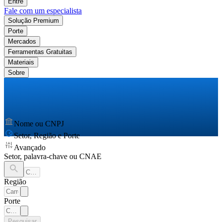
Entre
Fale com um especialista
Solução Premium
Porte
Mercados
Ferramentas Gratuitas
Materiais
Sobre
Nome ou CNPJ
Setor, Região e Porte
Avançado
Setor, palavra-chave ou CNAE
Região
Porte
Pesquisar