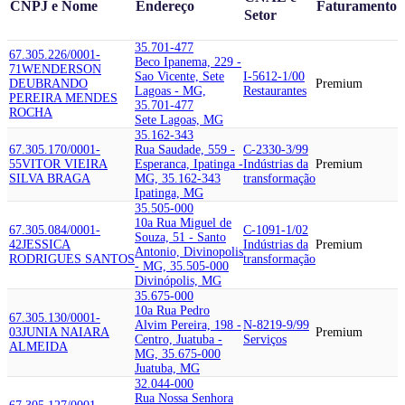
CNPJ e Nome
Endereço
Faturamento
Setor
35.701-477
67.305.226/0001-
Beco Ipanema, 229 -
71
WENDERSON
Sao Vicente, Sete
I-5612-1/00
DEUBRANDO
Premium
Lagoas - MG,
Restaurantes
PEREIRA MENDES
35.701-477
ROCHA
Sete Lagoas, MG
35.162-343
67.305.170/0001-
Rua Saudade, 559 -
C-2330-3/99
55
VITOR VIEIRA
Esperanca, Ipatinga -
Indústrias da
Premium
SILVA BRAGA
MG, 35.162-343
transformação
Ipatinga, MG
35.505-000
10a Rua Miguel de
67.305.084/0001-
C-1091-1/02
Souza, 51 - Santo
42
JESSICA
Indústrias da
Premium
Antonio, Divinopolis
RODRIGUES SANTOS
transformação
- MG, 35.505-000
Divinópolis, MG
35.675-000
10a Rua Pedro
67.305.130/0001-
Alvim Pereira, 198 -
N-8219-9/99
03
JUNIA NAIARA
Premium
Centro, Juatuba -
Serviços
ALMEIDA
MG, 35.675-000
Juatuba, MG
32.044-000
Rua Nossa Senhora