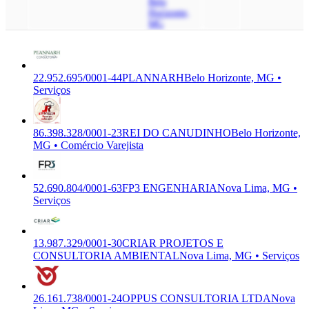
Belo
Horizonte,
MG
22.952.695/0001-44
PLANNARH
Belo Horizonte, MG •
Serviços
86.398.328/0001-23
REI DO CANUDINHO
Belo Horizonte,
MG • Comércio Varejista
52.690.804/0001-63
FP3 ENGENHARIA
Nova Lima, MG •
Serviços
13.987.329/0001-30
CRIAR PROJETOS E
CONSULTORIA AMBIENTAL
Nova Lima, MG • Serviços
26.161.738/0001-24
OPPUS CONSULTORIA LTDA
Nova