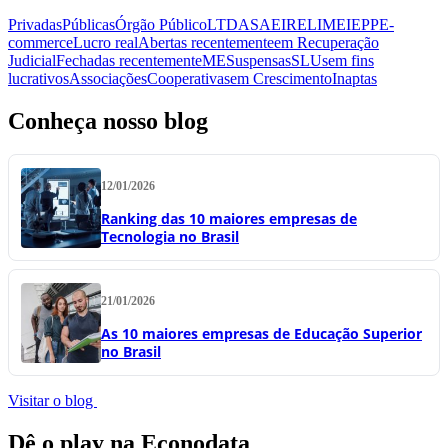
Privadas
Públicas
Órgão Público
LTDA
SA
EIRELI
MEI
EPP
E-
commerce
Lucro real
Abertas recentemente
em Recuperação
Judicial
Fechadas recentemente
ME
Suspensas
SLU
sem fins
lucrativos
Associações
Cooperativas
em Crescimento
Inaptas
Conheça nosso blog
12/01/2026
Ranking das 10 maiores empresas de
Tecnologia no Brasil
21/01/2026
As 10 maiores empresas de Educação Superior
no Brasil
Visitar o blog
Dê o play na Econodata