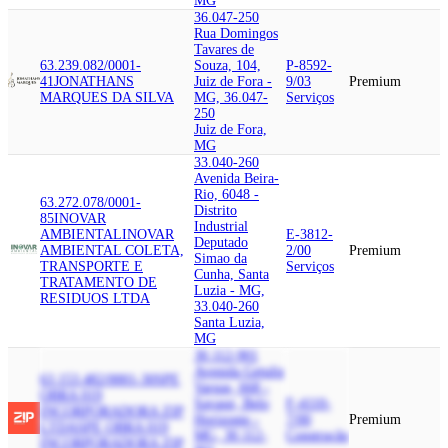
MG
36.047-250
Rua Domingos
Tavares de
63.239.082/0001-
Souza, 104,
P-8592-
41
JONATHANS
Juiz de Fora -
9/03
Premium
MARQUES DA SILVA
MG, 36.047-
Serviços
250
Juiz de Fora,
MG
33.040-260
Avenida Beira-
Rio, 6048 -
63.272.078/0001-
Distrito
85
INOVAR
Industrial
AMBIENTAL
INOVAR
E-3812-
Deputado
AMBIENTAL COLETA,
2/00
Premium
Simao da
TRANSPORTE E
Serviços
Cunha, Santa
TRATAMENTO DE
Luzia - MG,
RESIDUOS LTDA
33.040-260
Santa Luzia,
MG
30.112-901
Avenida Getulio
63.153.482/0001-30
SPE
Vargas, 668 -
OBRA 019
Savassi, Belo
F-4110-
INCORPORADORA ZIP
Horizonte -
7/00
Premium
LTDA
SPE OBRA 019
MG, 30.112-
Construção
INCORPORADORA ZIP