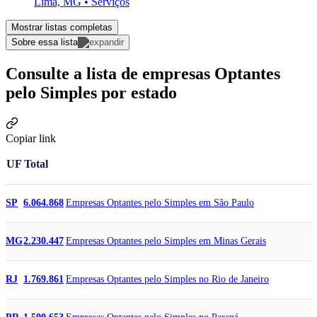
Lima, MG • Serviços
Mostrar listas completas
Sobre essa lista
Consulte a lista de empresas Optantes
pelo Simples por estado
Copiar link
UF
Total
Empresas Optantes pelo Simples em São Paulo
SP
6.064.868
Empresas Optantes pelo Simples em Minas Gerais
MG
2.230.447
Empresas Optantes pelo Simples no Rio de Janeiro
RJ
1.769.861