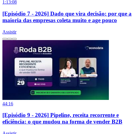
1:13:08
[Episódio 7 - 2026] Dado que vira decisão: por que a
maioria das empresas coleta muito e age pouco
Assistir
44:16
[Episódio 9 - 2026] Pipeline, receita recorrente e
eficiência: o que mudou na forma de vender B2B
Assistir