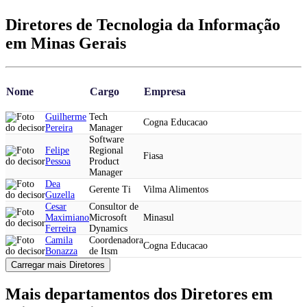
Diretores de Tecnologia da Informação
em Minas Gerais
Nome
Cargo
Empresa
Guilherme
Tech
Cogna Educacao
Pereira
Manager
Software
Felipe
Regional
Fiasa
Pessoa
Product
Manager
Dea
Gerente Ti
Vilma Alimentos
Guzella
Cesar
Consultor de
Maximiano
Microsoft
Minasul
Ferreira
Dynamics
Camila
Coordenadora
Cogna Educacao
Bonazza
de Itsm
Carregar mais Diretores
Mais departamentos dos Diretores em