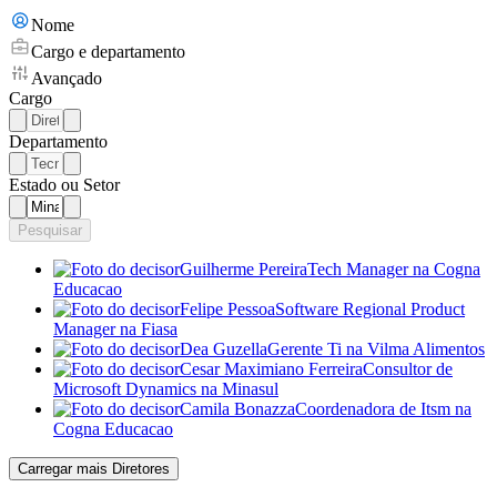
Nome
Cargo e departamento
Avançado
Cargo
Departamento
Estado ou Setor
Pesquisar
Guilherme Pereira
Tech Manager
na Cogna
Educacao
Felipe Pessoa
Software Regional Product
Manager
na Fiasa
Dea Guzella
Gerente Ti
na Vilma Alimentos
Cesar Maximiano Ferreira
Consultor de
Microsoft Dynamics
na Minasul
Camila Bonazza
Coordenadora de Itsm
na
Cogna Educacao
Carregar mais Diretores