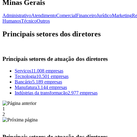
Minas Gerais
Administrativo
Atendimento
Comercial
Financeiro
Jurídico
Marketing
Re
Humanos
Técnico
Outros
Principais setores dos diretores
Principais setores de atuação dos diretores
Serviços
11.008 empresas
Tecnologia
10.501 empresas
Bancário
5.189 empresas
Manufatura
3.144 empresas
Indústrias da transformação
2.977 empresas
1
2
Principais setores de atuação dos diretores