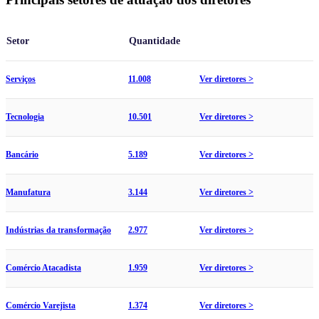
Setor
Quantidade
Serviços
11.008
Ver diretores >
Tecnologia
10.501
Ver diretores >
Bancário
5.189
Ver diretores >
Manufatura
3.144
Ver diretores >
Indústrias da transformação
2.977
Ver diretores >
Comércio Atacadista
1.959
Ver diretores >
Comércio Varejista
1.374
Ver diretores >