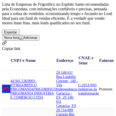
Lista de Empresas de Frigorifico no Espírito Santo recomendadas
pela Econodata, com informações confiáveis e precisas, pensada
para a rotina do vendedor, economizando tempo e focando no Lead
Ideal para um funil de vendas eficiente. É a verdade que vende:
menos listas frias, mais leads qualificados no seu funil.
Exportar
Nova lista
Copiar link
CNAE e
CNPJ e Nome
Endereço
Faturame
Setor
29.148-611
Rua Lindolfo
44.941.536/0001-
Cipreste, 148 -
87
FRIGORIFICO
Vila
C-1013-9/01
FRIGOMANIA
FRIGORIFICO
Independencia,
Indústrias da
Premium
FRIGOMANIA INDUSTRIA
Cariacica -
transformação
E COMERCIO LTDA
ES, 29.148-
611
Cariacica, ES
29.714-899
Corrego Rio