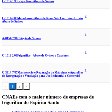
C-1012-1/03
Frigorífico - Abate de Suínos
2
C-1011-2/05
Matadouro - Abate de Reses Sob Contrato - Exceto
Abate de Suínos
1
A-0154-7/00
Criação de Suínos
1
C-1011-2/03
Frigorífico - Abate de Ovinos e Caprinos
1
C-3314-7/07
Manutenção e Reparação de Máquinas e Aparelhos
de Refrigeração e Ventilação para Uso Industrial e Comercial
‹
1
2
›
CNAEs com o maior número de empresas de
frigorifico do Espírito Santo