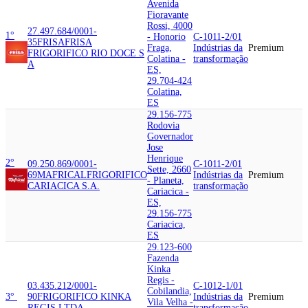
Avenida
Fioravante
Rossi, 4000
27.497.684/0001-
1°
- Honorio
C-1011-2/01
35
FRISA
FRISA
Fraga,
Indústrias da
Premium
FRIGORIFICO RIO DOCE S
Colatina -
transformação
A
ES,
29.704-424
Colatina,
ES
29.156-775
Rodovia
Governador
Jose
Henrique
2°
09.250.869/0001-
C-1011-2/01
Sette, 2660
69
MAFRICAL
FRIGORIFICO
Indústrias da
Premium
- Planeta,
CARIACICA S.A.
transformação
Cariacica -
ES,
29.156-775
Cariacica,
ES
29.123-600
Fazenda
Kinka
Regis -
03.435.212/0001-
C-1012-1/01
Cobilandia,
3°
90
FRIGORIFICO KINKA
Indústrias da
Premium
Vila Velha -
REGIS LTDA
transformação