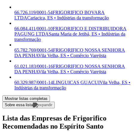
66.726.119/0001-54
FRIGORIFICO BOVARA
LTDA
Cariacica, ES • Indústrias da transformação
66.084.411/0001-10
FRIGORIFICO E DISTRIBUIDORA
PAGUNG LTDA
Santa Maria de Jetibá, ES • Indústrias da
transformação
65.782.769/0001-54
FRIGORIFICO NOSSA SENHORA
DA PENHA
Vila Velha, ES • Comércio Varejista
61.021.183/0001-16
FRIGORIFICO NOSSA SENHORA
DA PENHA
Vila Velha, ES • Comércio Varejista
60.329.987/0001-14
LINGUICAS GUACUI
Vila Velha, ES •
Indústrias da transformação
Mostrar listas completas
Sobre essa lista
Lista das Empresas de Frigorifico
Recomendadas no Espírito Santo