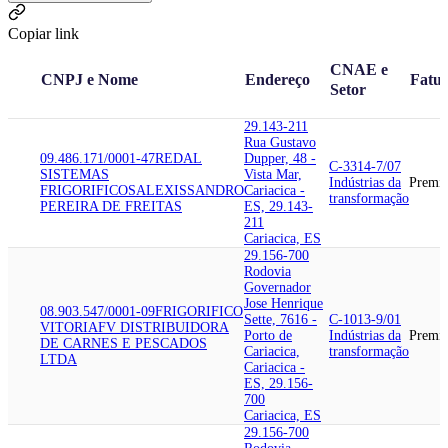
Copiar link
CNAE e
CNPJ e Nome
Endereço
Fatu
Setor
29.143-211
Rua Gustavo
09.486.171/0001-47
REDAL
Dupper, 48 -
C-3314-7/07
SISTEMAS
Vista Mar,
Indústrias da
Premi
FRIGORIFICOS
ALEXISSANDRO
Cariacica -
transformação
PEREIRA DE FREITAS
ES, 29.143-
211
Cariacica, ES
29.156-700
Rodovia
Governador
Jose Henrique
08.903.547/0001-09
FRIGORIFICO
Sette, 7616 -
C-1013-9/01
VITORIA
FV DISTRIBUIDORA
Porto de
Indústrias da
Premi
DE CARNES E PESCADOS
Cariacica,
transformação
LTDA
Cariacica -
ES, 29.156-
700
Cariacica, ES
29.156-700