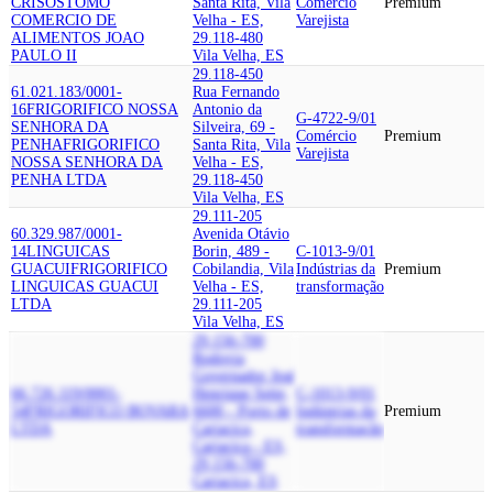
CRISOSTOMO
Santa Rita, Vila
Comércio
Premium
COMERCIO DE
Velha - ES,
Varejista
ALIMENTOS JOAO
29.118-480
PAULO II
Vila Velha, ES
29.118-450
61.021.183/0001-
Rua Fernando
16
FRIGORIFICO NOSSA
Antonio da
G-4722-9/01
SENHORA DA
Silveira, 69 -
Comércio
Premium
PENHA
FRIGORIFICO
Santa Rita, Vila
Varejista
NOSSA SENHORA DA
Velha - ES,
PENHA LTDA
29.118-450
Vila Velha, ES
29.111-205
60.329.987/0001-
Avenida Otávio
14
LINGUICAS
Borin, 489 -
C-1013-9/01
GUACUI
FRIGORIFICO
Cobilandia, Vila
Indústrias da
Premium
LINGUICAS GUACUI
Velha - ES,
transformação
LTDA
29.111-205
Vila Velha, ES
29.156-700
Rodovia
Governador José
66.726.119/0001-
Henrique Sette,
C-1013-9/01
54
FRIGORIFICO BOVARA
6600 - Porto de
Indústrias da
Premium
LTDA
Cariacica,
transformação
Cariacica - ES,
29.156-700
Cariacica, ES