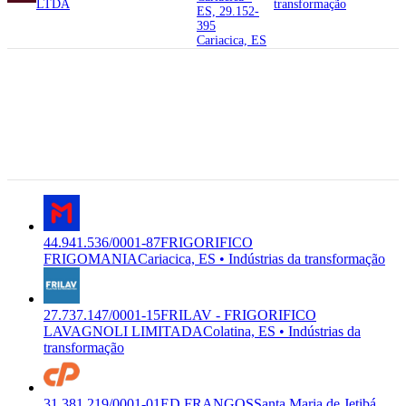
LTDA
transformação
ES, 29.152-
395
Cariacica, ES
29.148-611
Rua Lindolfo
44.941.536/0001-
Cipreste, 148 -
87
FRIGORIFICO
Vila
C-1013-9/01
FRIGOMANIA
FRIGORIFICO
Independencia,
Indústrias da
Premium
FRIGOMANIA INDUSTRIA
Cariacica -
transformação
E COMERCIO LTDA
ES, 29.148-
611
Cariacica, ES
44.941.536/0001-87
FRIGORIFICO
FRIGOMANIA
Cariacica, ES • Indústrias da transformação
27.737.147/0001-15
FRILAV - FRIGORIFICO
LAVAGNOLI LIMITADA
Colatina, ES • Indústrias da
transformação
31.381.219/0001-01
ED FRANGOS
Santa Maria de Jetibá,