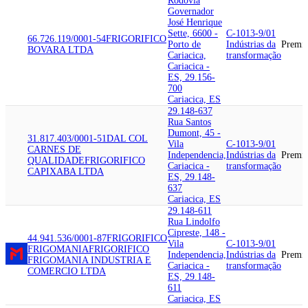
Rodovia
Governador
José Henrique
Sette, 6600 -
C-1013-9/01
66.726.119/0001-54
FRIGORIFICO
Porto de
Indústrias da
Premi
BOVARA LTDA
Cariacica,
transformação
Cariacica -
ES, 29.156-
700
Cariacica, ES
29.148-637
Rua Santos
Dumont, 45 -
31.817.403/0001-51
DAL COL
Vila
C-1013-9/01
CARNES DE
Independencia,
Indústrias da
Premi
QUALIDADE
FRIGORIFICO
Cariacica -
transformação
CAPIXABA LTDA
ES, 29.148-
637
Cariacica, ES
29.148-611
Rua Lindolfo
Cipreste, 148 -
44.941.536/0001-87
FRIGORIFICO
Vila
C-1013-9/01
FRIGOMANIA
FRIGORIFICO
Independencia,
Indústrias da
Premi
FRIGOMANIA INDUSTRIA E
Cariacica -
transformação
COMERCIO LTDA
ES, 29.148-
611
Cariacica, ES