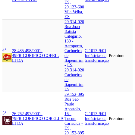
ES,
29.123-600
Vila Velha,
ES
29.314-020
Rua Joao
Batista
Calegario,
139 -
Aeroporto,
4°
28.485.498/0001-
Cachoeiro
C-1013-9/01
49
FRIGORIFICO COFRIL
de
Indústrias da
Premium
LTDA
Itapemirim
transformação
- ES,
29.314-020
Cachoeiro
de
Itapemirim,
ES
29.152-395
Rua Sao
Paulo
Apostolo,
5°
26.762.497/0001-
16 -
C-1013-9/01
79
FRIGORIFICO CORELLA
Tucum,
Indústrias da
Premium
LTDA
Cariacica -
transformação
ES,
29.152-395