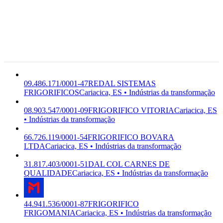
29.143-211
Rua Gustavo
09.486.171/0001-47
REDAL
Dupper, 48 -
C-3314-7/07
SISTEMAS
Vista Mar,
Indústrias da
Premi
FRIGORIFICOS
ALEXISSANDRO
Cariacica -
transformação
PEREIRA DE FREITAS
ES, 29.143-
211
Cariacica, ES
09.486.171/0001-47
REDAL SISTEMAS
FRIGORIFICOS
Cariacica, ES • Indústrias da transformação
08.903.547/0001-09
FRIGORIFICO VITORIA
Cariacica, ES
• Indústrias da transformação
66.726.119/0001-54
FRIGORIFICO BOVARA
LTDA
Cariacica, ES • Indústrias da transformação
31.817.403/0001-51
DAL COL CARNES DE
QUALIDADE
Cariacica, ES • Indústrias da transformação
44.941.536/0001-87
FRIGORIFICO
FRIGOMANIA
Cariacica, ES • Indústrias da transformação