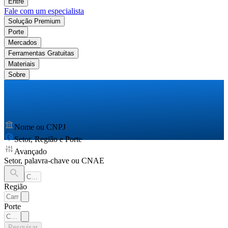
Entre
Fale com um especialista
Solução Premium
Porte
Mercados
Ferramentas Gratuitas
Materiais
Sobre
Nome ou CNPJ
Setor, Região e Porte
Avançado
Setor, palavra-chave ou CNAE
Região
Porte
Pesquisar