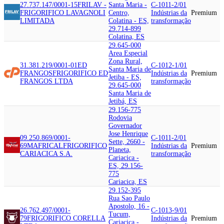
27.737.147/0001-15
FRILAV -
Santa Maria -
C-1011-2/01
FRIGORIFICO LAVAGNOLI
Centro,
Indústrias da
Premium
LIMITADA
Colatina - ES,
transformação
29.714-899
Colatina, ES
29.645-000
Area Especial
Zona Rural,
31.381.219/0001-01
ED
C-1012-1/01
Santa Maria de
FRANGOS
FRIGORIFICO ED
Indústrias da
Premium
Jetiba - ES,
FRANGOS LTDA
transformação
29.645-000
Santa Maria de
Jetibá, ES
29.156-775
Rodovia
Governador
Jose Henrique
09.250.869/0001-
C-1011-2/01
Sette, 2660 -
69
MAFRICAL
FRIGORIFICO
Indústrias da
Premium
Planeta,
CARIACICA S.A.
transformação
Cariacica -
ES, 29.156-
775
Cariacica, ES
29.152-395
Rua Sao Paulo
Apostolo, 16 -
26.762.497/0001-
C-1013-9/01
Tucum,
79
FRIGORIFICO CORELLA
Indústrias da
Premium
Cariacica -