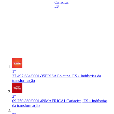
Cariacica,
ES
29.704-424
Avenida
Fioravante
Rossi, 4000
27.497.684/0001-
6°
- Honorio
C-1011-2/01
35
FRISA
FRISA
Fraga,
Indústrias da
Premium
FRIGORIFICO RIO DOCE S
Colatina -
transformação
A
ES,
29.704-424
Colatina,
ES
1°
27.497.684/0001-35
FRISA
Colatina, ES • Indústrias da
transformação
2°
09.250.869/0001-69
MAFRICAL
Cariacica, ES • Indústrias
da transformação