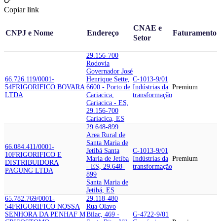
Copiar link
CNAE e
CNPJ e Nome
Endereço
Faturamento
Setor
29.156-700
Rodovia
Governador José
66.726.119/0001-
Henrique Sette,
C-1013-9/01
54
FRIGORIFICO BOVARA
6600 - Porto de
Indústrias da
Premium
LTDA
Cariacica,
transformação
Cariacica - ES,
29.156-700
Cariacica, ES
29.648-899
Area Rural de
Santa Maria de
66.084.411/0001-
Jetibá Santa
C-1013-9/01
10
FRIGORIFICO E
Maria de Jetiba
Indústrias da
Premium
DISTRIBUIDORA
- ES, 29.648-
transformação
PAGUNG LTDA
899
Santa Maria de
Jetibá, ES
65.782.769/0001-
29.118-480
54
FRIGORIFICO NOSSA
Rua Olavo
SENHORA DA PENHA
F M
Bilac, 469 -
G-4722-9/01