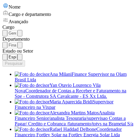
Nome
Cargo e departamento
Avançado
Cargo
Departamento
Estado ou Setor
Pesquisar
Ana Milani
Finance Supervisor
na Olam
Brasil Ltda
Yan Otavio Lourenco Vila
Nova
Coordenador de Contas a Receber e Faturamento
na
Spe - Construtora SA Cavalcante - ES Xx Ltda.
Maria Aparecida Bridi
Supervisor
Financeiro
na Vixpar
Alexandra Martins Matos
Analista
Financeiro Senior/analista Tesouraria/supervisao Contas a
Pagar/ Credito e Cobranca /faturamento/totvs
na Brametal S/a
Rafael Haddad Delbone
Coordenador
Financeiro Fortlev Solar
na Fortlev Energia Solar Ltda