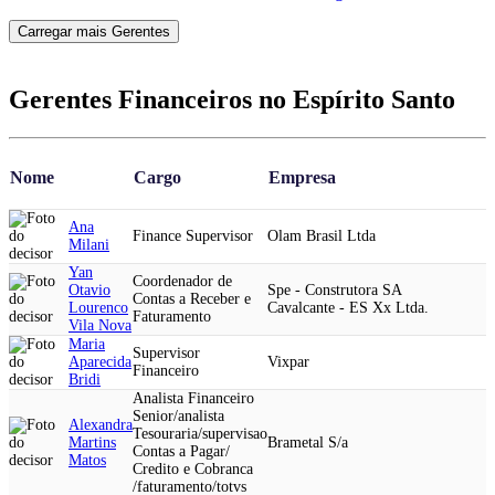
Carregar mais Gerentes
Gerentes Financeiros no Espírito Santo
Nome
Cargo
Empresa
Ana
Finance Supervisor
Olam Brasil Ltda
Milani
Yan
Coordenador de
Otavio
Spe - Construtora SA
Contas a Receber e
Lourenco
Cavalcante - ES Xx Ltda.
Faturamento
Vila Nova
Maria
Supervisor
Aparecida
Vixpar
Financeiro
Bridi
Analista Financeiro
Senior/analista
Alexandra
Tesouraria/supervisao
Martins
Brametal S/a
Contas a Pagar/
Matos
Credito e Cobranca
/faturamento/totvs