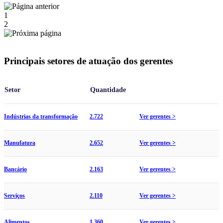
1
2
Principais setores de atuação dos gerentes
Setor
Quantidade
Indústrias da transformação
2.722
Ver gerentes >
Manufatura
2.652
Ver gerentes >
Bancário
2.163
Ver gerentes >
Serviços
2.110
Ver gerentes >
Alimentos
1.360
Ver gerentes >