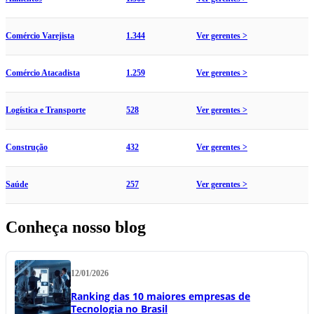
Comércio Varejista
1.344
Ver gerentes >
Comércio Atacadista
1.259
Ver gerentes >
Logística e Transporte
528
Ver gerentes >
Construção
432
Ver gerentes >
Saúde
257
Ver gerentes >
Conheça nosso blog
12/01/2026
Ranking das 10 maiores empresas de
Tecnologia no Brasil