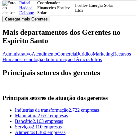
Rafael
Coordenador
Fortlev Energia Solar
Haddad
Financeiro Fortlev
Ltda
Delbone
Solar
Carregar mais Gerentes
Mais departamentos dos Gerentes no
Espírito Santo
Administrativo
Atendimento
Comercial
Jurídico
Marketing
Recursos
Humanos
Tecnologia da Informação
Técnico
Outros
Principais setores dos gerentes
Principais setores de atuação dos gerentes
Indústrias da transformação
2.722 empresas
Manufatura
2.652 empresas
Bancário
2.163 empresas
Serviços
2.110 empresas
Alimentos
1.360 empresas