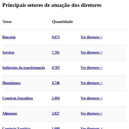
Principais setores de atuação dos diretores
Setor
Quantidade
Bancário
9.673
Ver diretores >
Serviços
7.761
Ver diretores >
Indústrias da transformação
4.765
Ver diretores >
Manufatura
4.740
Ver diretores >
Comércio Atacadista
2.494
Ver diretores >
Alimentos
2.027
Ver diretores >
Comércio Varejista
1.680
Ver diretores >