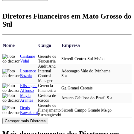
Diretores Financeiros em Mato Grosso do
Sul
Nome
Cargo
Empresa
Crislaine
Gerente de
Sicredi Centro-Sul Ms/ba
Vidal
Tesouraria
Audit And
Lourenco
Internal
Adecoagro Vale do Ivinhema
Bozola
Control
S.a.
Manager
Elisangela
Gerencia
Gg Granel Cereais
Affonso
Financeira
Mayla
Gestora de
Arauco Celulose do Brasil S.a.
Arantes
Riscos
Gerente de
Denis
Planejamento
Sicredi Campo Grande Ms/go
Kawakami
Estrategico/bi
Carregar mais Diretores
Mais departamentos dos Diretores em