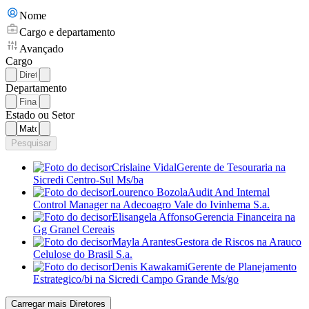
Nome
Cargo e departamento
Avançado
Cargo
Departamento
Estado ou Setor
Pesquisar
Crislaine Vidal
Gerente de Tesouraria
na
Sicredi Centro-Sul Ms/ba
Lourenco Bozola
Audit And Internal
Control Manager
na Adecoagro Vale do Ivinhema S.a.
Elisangela Affonso
Gerencia Financeira
na
Gg Granel Cereais
Mayla Arantes
Gestora de Riscos
na Arauco
Celulose do Brasil S.a.
Denis Kawakami
Gerente de Planejamento
Estrategico/bi
na Sicredi Campo Grande Ms/go
Carregar mais Diretores