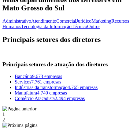
Mato Grosso do Sul
Administrativo
Atendimento
Comercial
Jurídico
Marketing
Recursos
Humanos
Tecnologia da Informação
Técnico
Outros
Principais setores dos diretores
Principais setores de atuação dos diretores
Bancário
9.673 empresas
Serviços
7.761 empresas
Indústrias da transformação
4.765 empresas
Manufatura
4.740 empresas
Comércio Atacadista
2.494 empresas
1
2