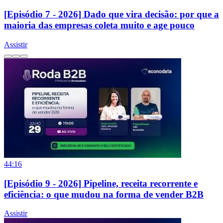
[Episódio 7 - 2026] Dado que vira decisão: por que a
maioria das empresas coleta muito e age pouco
Assistir
44:16
[Episódio 9 - 2026] Pipeline, receita recorrente e
eficiência: o que mudou na forma de vender B2B
Assistir