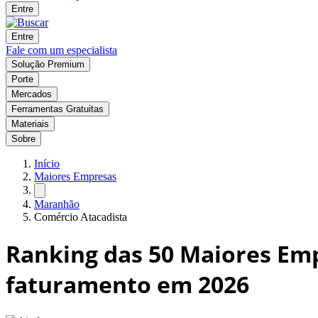
Entre
Entre
Fale com um especialista
Solução Premium
Porte
Mercados
Ferramentas Gratuitas
Materiais
Sobre
Início
Maiores Empresas
Maranhão
Comércio Atacadista
Ranking das
50
Maiores Emp
faturamento em 2026