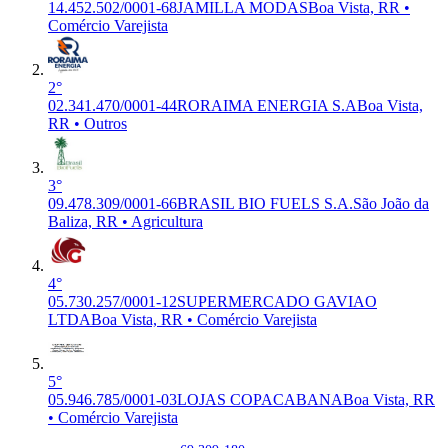
14.452.502/0001-68
JAMILLA MODAS
Boa Vista, RR •
Comércio Varejista
2°
02.341.470/0001-44
RORAIMA ENERGIA S.A
Boa Vista,
RR • Outros
3°
09.478.309/0001-66
BRASIL BIO FUELS S.A.
São João da
Baliza, RR • Agricultura
4°
05.730.257/0001-12
SUPERMERCADO GAVIAO
LTDA
Boa Vista, RR • Comércio Varejista
5°
05.946.785/0001-03
LOJAS COPACABANA
Boa Vista, RR
• Comércio Varejista