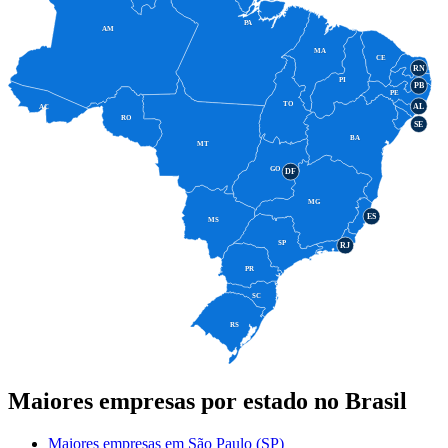
PA
AM
MA
CE
RN
PI
PB
PE
TO
AL
AC
RO
SE
BA
MT
GO
DF
MG
ES
MS
SP
RJ
PR
SC
RS
Maiores empresas por estado no Brasil
Maiores empresas em São Paulo (SP)