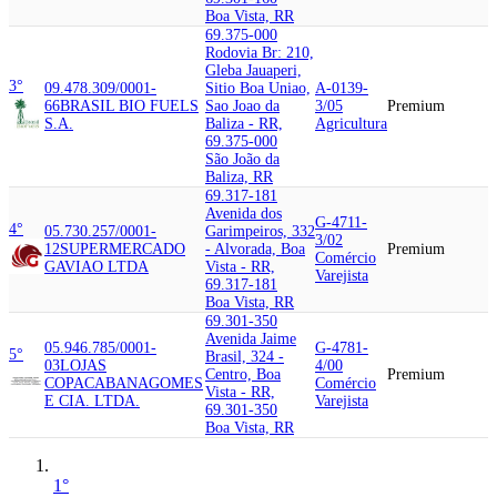
Boa Vista, RR
69.375-000
Rodovia Br: 210,
Gleba Jauaperi,
3°
09.478.309/0001-
Sitio Boa Uniao,
A-0139-
66
BRASIL BIO FUELS
Sao Joao da
3/05
Premium
S.A.
Baliza - RR,
Agricultura
69.375-000
São João da
Baliza, RR
69.317-181
Avenida dos
G-4711-
4°
05.730.257/0001-
Garimpeiros, 332
3/02
12
SUPERMERCADO
- Alvorada, Boa
Premium
Comércio
GAVIAO LTDA
Vista - RR,
Varejista
69.317-181
Boa Vista, RR
69.301-350
Avenida Jaime
05.946.785/0001-
G-4781-
5°
Brasil, 324 -
03
LOJAS
4/00
Centro, Boa
Premium
COPACABANA
GOMES
Comércio
Vista - RR,
E CIA. LTDA.
Varejista
69.301-350
Boa Vista, RR
1°