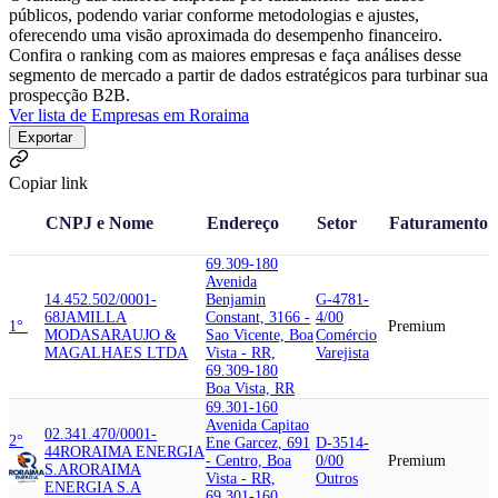
públicos, podendo variar conforme metodologias e ajustes,
oferecendo uma visão aproximada do desempenho financeiro.
Confira o ranking com as maiores empresas e faça análises desse
segmento de mercado a partir de dados estratégicos para turbinar sua
prospecção B2B.
Ver lista de Empresas em Roraima
Exportar
Copiar link
CNPJ e Nome
Endereço
Setor
Faturamento
69.309-180
Avenida
14.452.502/0001-
Benjamin
G-4781-
68
JAMILLA
Constant, 3166 -
4/00
1°
Premium
MODAS
ARAUJO &
Sao Vicente, Boa
Comércio
MAGALHAES LTDA
Vista - RR,
Varejista
69.309-180
Boa Vista, RR
69.301-160
Avenida Capitao
02.341.470/0001-
2°
Ene Garcez, 691
D-3514-
44
RORAIMA ENERGIA
- Centro, Boa
0/00
Premium
S.A
RORAIMA
Vista - RR,
Outros
ENERGIA S.A
69.301-160