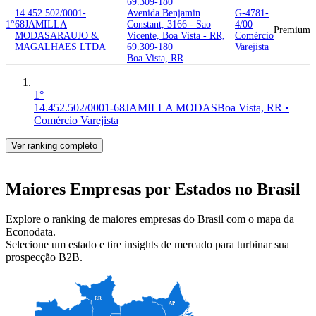
69.309-180
14.452.502/0001-
Avenida Benjamin
G-4781-
1°
68
JAMILLA
Constant, 3166 - Sao
4/00
Premium
MODAS
ARAUJO &
Vicente, Boa Vista - RR,
Comércio
MAGALHAES LTDA
69.309-180
Varejista
Boa Vista, RR
1°
14.452.502/0001-68
JAMILLA MODAS
Boa Vista, RR •
Comércio Varejista
Ver ranking completo
Maiores Empresas por Estados no Brasil
Explore o ranking de maiores empresas do Brasil com o mapa da
Econodata.
Selecione um estado e tire insights de mercado para turbinar sua
prospecção B2B.
RR
AP