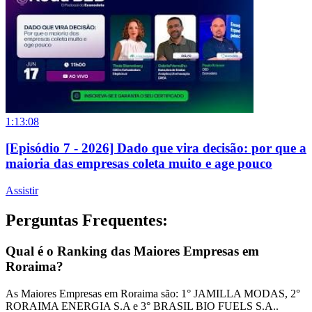
1:13:08
[Episódio 7 - 2026] Dado que vira decisão: por que a
maioria das empresas coleta muito e age pouco
Assistir
Perguntas Frequentes:
Qual é o Ranking das Maiores Empresas em
Roraima?
As Maiores Empresas em Roraima são: 1° JAMILLA MODAS, 2°
RORAIMA ENERGIA S.A e 3° BRASIL BIO FUELS S.A..