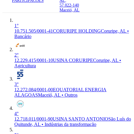
PARTICIPACOES
AL,
57.022-140
Maceió, AL
1°
10.751.505/0001-41
CORURIPE HOLDING
Coruripe, AL •
Bancário
2°
12.229.415/0001-10
USINA CORURIPE
Coruripe, AL •
Agricultura
3°
12.272.084/0001-00
EQUATORIAL ENERGIA
ALAGOAS
Maceió, AL • Outros
4°
12.718.011/0001-90
USINA SANTO ANTONIO
São Luís do
Quitunde, AL • Indústrias da transformação