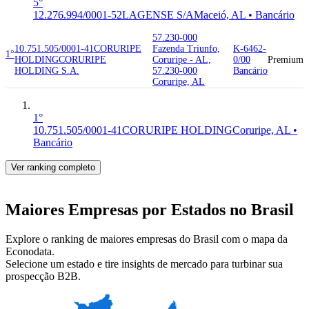
5°
12.276.994/0001-52
LAGENSE S/A
Maceió, AL • Bancário
57.230-000
10.751.505/0001-41
CORURIPE
Fazenda Triunfo,
K-6462-
1°
HOLDING
CORURIPE
Coruripe - AL,
0/00
Premium
HOLDING S.A.
57.230-000
Bancário
Coruripe, AL
1°
10.751.505/0001-41
CORURIPE HOLDING
Coruripe, AL •
Bancário
Ver ranking completo
Maiores Empresas por Estados no Brasil
Explore o ranking de maiores empresas do Brasil com o mapa da
Econodata.
Selecione um estado e tire insights de mercado para turbinar sua
prospecção B2B.