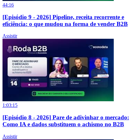
44:16
[Episódio 9 - 2026] Pipeline, receita recorrente e
eficiência: o que mudou na forma de vender B2B
Assistir
1:03:15
[Episódio 8 - 2026] Pare de adivinhar o mercado:
Como IA e dados substituem o achismo no B2B
Assistir