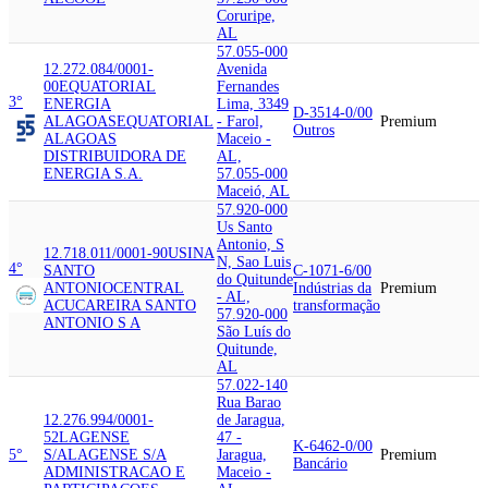
Coruripe,
AL
57.055-000
12.272.084/0001-
Avenida
00
EQUATORIAL
Fernandes
3°
ENERGIA
Lima, 3349
D-3514-0/00
ALAGOAS
EQUATORIAL
- Farol,
Premium
Outros
ALAGOAS
Maceio -
DISTRIBUIDORA DE
AL,
ENERGIA S.A.
57.055-000
Maceió, AL
57.920-000
Us Santo
Antonio, S
12.718.011/0001-90
USINA
N, Sao Luis
4°
SANTO
C-1071-6/00
do Quitunde
ANTONIO
CENTRAL
Indústrias da
Premium
- AL,
ACUCAREIRA SANTO
transformação
57.920-000
ANTONIO S A
São Luís do
Quitunde,
AL
57.022-140
Rua Barao
12.276.994/0001-
de Jaragua,
52
LAGENSE
47 -
K-6462-0/00
5°
S/A
LAGENSE S/A
Jaragua,
Premium
Bancário
ADMINISTRACAO E
Maceio -