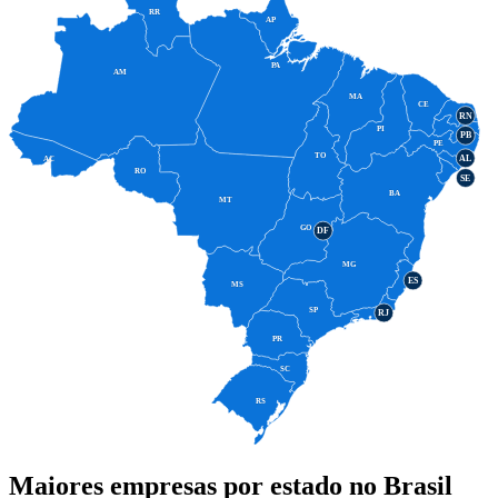
RR
AP
PA
AM
MA
CE
RN
PI
PB
PE
TO
AL
AC
RO
SE
BA
MT
GO
DF
MG
ES
MS
SP
RJ
PR
SC
RS
Maiores empresas por estado no Brasil