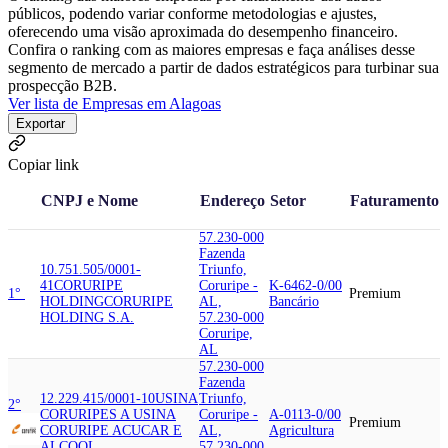
públicos, podendo variar conforme metodologias e ajustes,
oferecendo uma visão aproximada do desempenho financeiro.
Confira o ranking com as maiores empresas e faça análises desse
segmento de mercado a partir de dados estratégicos para turbinar sua
prospecção B2B.
Ver lista de Empresas em Alagoas
Exportar
Copiar link
CNPJ e Nome
Endereço
Setor
Faturamento
57.230-000
Fazenda
10.751.505/0001-
Triunfo,
41
CORURIPE
Coruripe -
K-6462-0/00
1°
Premium
HOLDING
CORURIPE
AL,
Bancário
HOLDING S.A.
57.230-000
Coruripe,
AL
57.230-000
Fazenda
12.229.415/0001-10
USINA
Triunfo,
2°
CORURIPE
S A USINA
Coruripe -
A-0113-0/00
Premium
CORURIPE ACUCAR E
AL,
Agricultura
ALCOOL
57.230-000