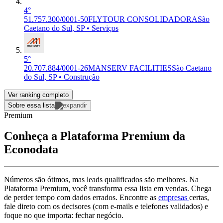
4°
51.757.300/0001-50
FLYTOUR CONSOLIDADORA
São
Caetano do Sul, SP • Serviços
5°
20.707.884/0001-26
MANSERV FACILITIES
São Caetano
do Sul, SP • Construção
Ver ranking completo
Sobre essa lista
Premium
Conheça a Plataforma Premium da
Econodata
Números são ótimos, mas leads qualificados são melhores. Na
Plataforma Premium, você transforma essa lista em vendas. Chega
de perder tempo com dados errados. Encontre as
empresas
certas,
fale direto com os decisores (com e-mails e telefones validados) e
foque no que importa: fechar negócio.