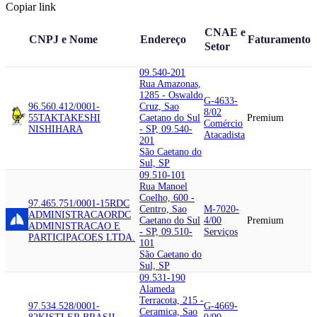
Copiar link
CNAE e
CNPJ e Nome
Endereço
Faturamento
Setor
09.540-201
Rua Amazonas,
1285 - Oswaldo
G-4633-
96.560.412/0001-
Cruz, Sao
8/02
55
TAK
TAKESHI
Caetano do Sul
Premium
Comércio
NISHIHARA
- SP, 09.540-
Atacadista
201
São Caetano do
Sul, SP
09.510-101
Rua Manoel
Coelho, 600 -
97.465.751/0001-15
RDC
Centro, Sao
M-7020-
ADMINISTRACAO
RDC
Caetano do Sul
4/00
Premium
ADMINISTRACAO E
- SP, 09.510-
Serviços
PARTICIPACOES LTDA.
101
São Caetano do
Sul, SP
09.531-190
Alameda
Terracota, 215 -
97.534.528/0001-
G-4669-
Ceramica, Sao