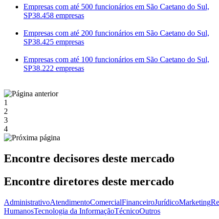
Empresas com até 500 funcionários em São Caetano do Sul,
SP
38.458 empresas
Empresas com até 200 funcionários em São Caetano do Sul,
SP
38.425 empresas
Empresas com até 100 funcionários em São Caetano do Sul,
SP
38.222 empresas
1
2
3
4
Encontre decisores deste mercado
Encontre diretores deste mercado
Administrativo
Atendimento
Comercial
Financeiro
Jurídico
Marketing
Re
Humanos
Tecnologia da Informação
Técnico
Outros