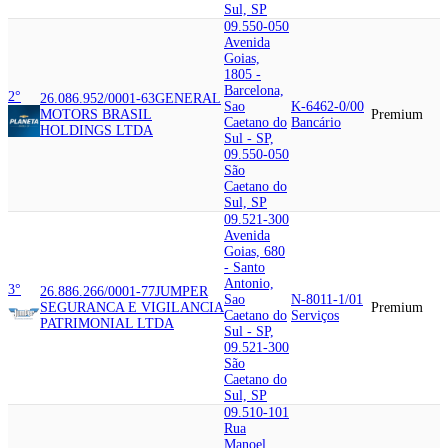
Sul, SP
09.550-050
Avenida
Goias,
1805 -
Barcelona,
2°
26.086.952/0001-63
GENERAL
Sao
K-6462-0/00
MOTORS BRASIL
Premium
Caetano do
Bancário
HOLDINGS LTDA
Sul - SP,
09.550-050
São
Caetano do
Sul, SP
09.521-300
Avenida
Goias, 680
- Santo
Antonio,
3°
26.886.266/0001-77
JUMPER
Sao
N-8011-1/01
SEGURANCA E VIGILANCIA
Premium
Caetano do
Serviços
PATRIMONIAL LTDA
Sul - SP,
09.521-300
São
Caetano do
Sul, SP
09.510-101
Rua
Manoel