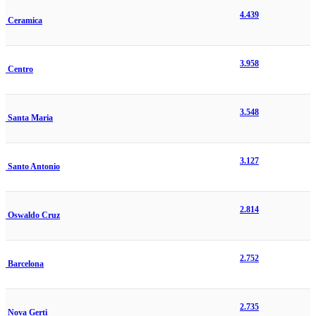
4.439
Ceramica
3.958
Centro
3.548
Santa Maria
3.127
Santo Antonio
2.814
Oswaldo Cruz
2.752
Barcelona
2.735
Nova Gerti