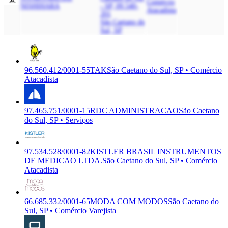
Comércio
NISHIHARA
- SP, 09.540-
Atacadista
201
São Caetano do
Sul, SP
96.560.412/0001-55
TAK
São Caetano do Sul, SP • Comércio
Atacadista
97.465.751/0001-15
RDC ADMINISTRACAO
São Caetano
do Sul, SP • Serviços
97.534.528/0001-82
KISTLER BRASIL INSTRUMENTOS
DE MEDICAO LTDA.
São Caetano do Sul, SP • Comércio
Atacadista
66.685.332/0001-65
MODA COM MODOS
São Caetano do
Sul, SP • Comércio Varejista