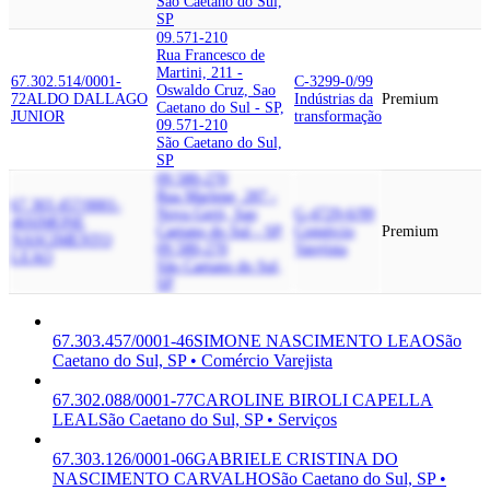
São Caetano do Sul,
SP
09.571-210
Rua Francesco de
Martini, 211 -
67.302.514/0001-
C-3299-0/99
Oswaldo Cruz, Sao
72
ALDO DALLAGO
Indústrias da
Premium
Caetano do Sul - SP,
JUNIOR
transformação
09.571-210
São Caetano do Sul,
SP
09.580-270
Rua Marlene, 287 -
67.303.457/0001-
Nova Gerti, Sao
G-4729-6/99
46
SIMONE
Caetano do Sul - SP,
Comércio
Premium
NASCIMENTO
09.580-270
Varejista
LEAO
São Caetano do Sul,
SP
67.303.457/0001-46
SIMONE NASCIMENTO LEAO
São
Caetano do Sul, SP • Comércio Varejista
67.302.088/0001-77
CAROLINE BIROLI CAPELLA
LEAL
São Caetano do Sul, SP • Serviços
67.303.126/0001-06
GABRIELE CRISTINA DO
NASCIMENTO CARVALHO
São Caetano do Sul, SP •