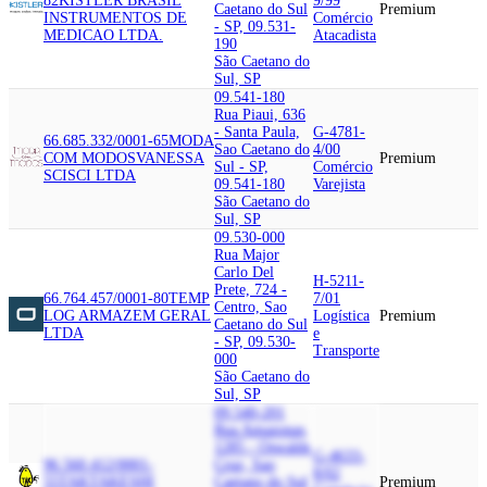
82
KISTLER BRASIL
9/99
Caetano do Sul
Premium
INSTRUMENTOS DE
Comércio
- SP, 09.531-
MEDICAO LTDA.
Atacadista
190
São Caetano do
Sul, SP
09.541-180
Rua Piaui, 636
- Santa Paula,
G-4781-
66.685.332/0001-65
MODA
Sao Caetano do
4/00
COM MODOS
VANESSA
Premium
Sul - SP,
Comércio
SCISCI LTDA
09.541-180
Varejista
São Caetano do
Sul, SP
09.530-000
Rua Major
Carlo Del
H-5211-
Prete, 724 -
66.764.457/0001-80
TEMP
7/01
Centro, Sao
LOG ARMAZEM GERAL
Logística
Premium
Caetano do Sul
LTDA
e
- SP, 09.530-
Transporte
000
São Caetano do
Sul, SP
09.540-201
Rua Amazonas,
1285 - Oswaldo
G-4633-
96.560.412/0001-
Cruz, Sao
8/02
55
TAK
TAKESHI
Caetano do Sul
Premium