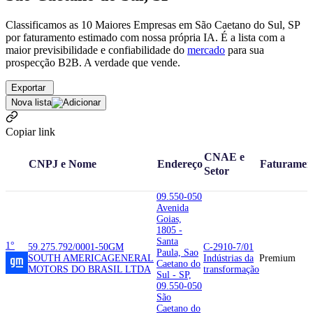
Classificamos as 10 Maiores Empresas em São Caetano do Sul, SP
por faturamento estimado com nossa própria IA. É a lista com a
maior previsibilidade e confiabilidade
do
mercado
para sua
prospecção B2B. A verdade que vende.
Exportar
Nova lista
Copiar link
CNAE e
CNPJ e Nome
Endereço
Faturamen
Setor
09.550-050
Avenida
Goias,
1805 -
Santa
1°
59.275.792/0001-50
GM
C-2910-7/01
Paula, Sao
SOUTH AMERICA
GENERAL
Indústrias da
Premium
Caetano do
MOTORS DO BRASIL LTDA
transformação
Sul - SP,
09.550-050
São
Caetano do