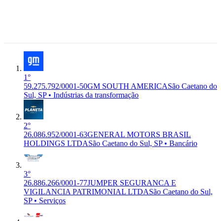
MOTORS DO BRASIL LTDA
transformação
Sul - SP,
09.550-050
São
Caetano do
Sul, SP
1°
59.275.792/0001-50
GM SOUTH AMERICA
São Caetano do
Sul, SP • Indústrias da transformação
2°
26.086.952/0001-63
GENERAL MOTORS BRASIL
HOLDINGS LTDA
São Caetano do Sul, SP • Bancário
3°
26.886.266/0001-77
JUMPER SEGURANCA E
VIGILANCIA PATRIMONIAL LTDA
São Caetano do Sul,
SP • Serviços