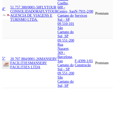
Coelho,
51.757.300/0001-50
FLYTOUR
600 -
4°
CONSOLIDADORA
FLYTOUR
Centro, Sao
N-7911-2/00
Premium
AGENCIA DE VIAGENS E
Caetano do
Serviços
TURISMO LTDA.
Sul - SP,
09.510-101
São
Caetano do
Sul, SP
09.551-200
Rua
Nazaret,
369 -
Barcelona,
5°
20.707.884/0001-26
MANSERV
Sao
F-4399-1/01
FACILITIES
MANSERV
Premium
Caetano do
Construção
FACILITIES LTDA
Sul - SP,
09.551-200
São
Caetano do
Sul, SP
09.550-050
Avenida
Goias,
1805 -
Santa
6°
59.275.792/0001-50
GM
C-2910-7/01
Paula, Sao
SOUTH AMERICA
GENERAL
Indústrias da
Premium
Caetano do