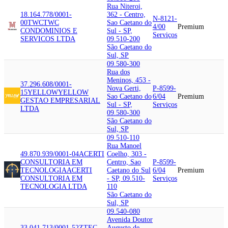
Rua Niteroi,
18.164.778/0001-
362 - Centro,
N-8121-
00
TWC
TWC
Sao Caetano do
4/00
Premium
CONDOMINIOS E
Sul - SP,
Serviços
SERVICOS LTDA
09.510-200
São Caetano do
Sul, SP
09.580-300
Rua dos
Meninos, 453 -
37.296.608/0001-
Nova Gerti,
P-8599-
15
YELLOW
YELLOW
Sao Caetano do
6/04
Premium
GESTAO EMPRESARIAL
Sul - SP,
Serviços
LTDA
09.580-300
São Caetano do
Sul, SP
09.510-110
Rua Manoel
49.870.939/0001-04
ACERTI
Coelho, 303 -
CONSULTORIA EM
Centro, Sao
P-8599-
TECNOLOGIA
ACERTI
Caetano do Sul
6/04
Premium
CONSULTORIA EM
- SP, 09.510-
Serviços
TECNOLOGIA LTDA
110
São Caetano do
Sul, SP
09.540-080
Avenida Doutor
33.041.713/0001-52
ZTEC
Augusto de