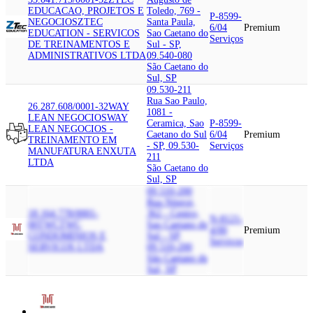
EDUCACAO, PROJETOS E
Toledo, 769 -
P-8599-
NEGOCIOS
ZTEC
Santa Paula,
6/04
Premium
EDUCATION - SERVICOS
Sao Caetano do
Serviços
DE TREINAMENTOS E
Sul - SP,
ADMINISTRATIVOS LTDA
09.540-080
São Caetano do
Sul, SP
09.530-211
Rua Sao Paulo,
26.287.608/0001-32
WAY
1081 -
LEAN NEGOCIOS
WAY
Ceramica, Sao
P-8599-
LEAN NEGOCIOS -
Caetano do Sul
6/04
Premium
TREINAMENTO EM
- SP, 09.530-
Serviços
MANUFATURA ENXUTA
211
LTDA
São Caetano do
Sul, SP
09.510-200
Rua Niteroi,
18.164.778/0001-
362 - Centro,
N-8121-
00
TWC
TWC
Sao Caetano do
4/00
Premium
CONDOMINIOS E
Sul - SP,
Serviços
SERVICOS LTDA
09.510-200
São Caetano do
Sul, SP