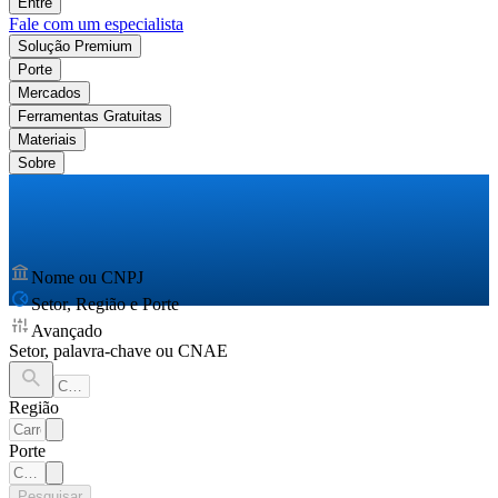
Entre
Fale com um especialista
Solução Premium
Porte
Mercados
Ferramentas Gratuitas
Materiais
Sobre
Nome ou CNPJ
Setor, Região e Porte
Avançado
Setor, palavra-chave ou CNAE
Região
Porte
Pesquisar