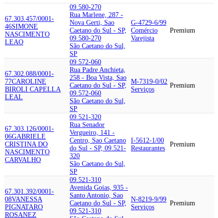
09.580-270
Rua Marlene, 287 -
67.303.457/0001-
Nova Gerti, Sao
G-4729-6/99
46
SIMONE
Caetano do Sul - SP,
Comércio
Premium
NASCIMENTO
09.580-270
Varejista
LEAO
São Caetano do Sul,
SP
09.572-060
Rua Padre Anchieta,
67.302.088/0001-
258 - Boa Vista, Sao
77
CAROLINE
M-7319-0/02
Caetano do Sul - SP,
Premium
BIROLI CAPELLA
Serviços
09.572-060
LEAL
São Caetano do Sul,
SP
09.521-320
Rua Senador
67.303.126/0001-
Vergueiro, 141 -
06
GABRIELE
Centro, Sao Caetano
I-5612-1/00
CRISTINA DO
Premium
do Sul - SP, 09.521-
Restaurantes
NASCIMENTO
320
CARVALHO
São Caetano do Sul,
SP
09.521-310
Avenida Goias, 935 -
67.301.392/0001-
Santo Antonio, Sao
08
VANESSA
N-8219-9/99
Caetano do Sul - SP,
Premium
PIGNATARO
Serviços
09.521-310
ROSANEZ