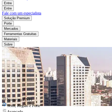
Entre
Entre
Fale com um especialista
Solução Premium
Porte
Mercados
Ferramentas Gratuitas
Materiais
Sobre
Nome ou CNPJ
Setor, Região e Porte
Avançado