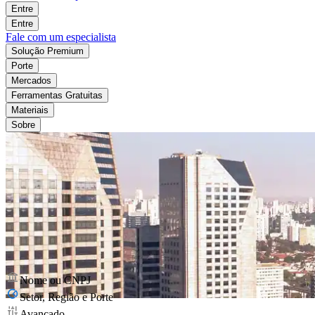
Entre
Entre
Fale com um especialista
Solução Premium
Porte
Mercados
Ferramentas Gratuitas
Materiais
Sobre
Nome ou CNPJ
Setor, Região e Porte
Avançado