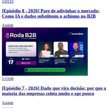
1:03:15
[Episódio 8 - 2026] Pare de adivinhar o mercado:
Como IA e dados substituem o achismo no B2B
Assistir
1:13:08
[Episódio 7 - 2026] Dado que vira decisão: por que a
maioria das empresas coleta muito e age pouco
Assistir