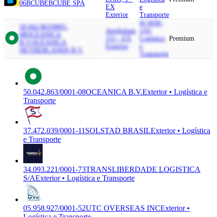
06
BCUBE
BCUBE SPA
EX
e
Exterior
Transporte
H-5030-
50.042.863/0001-
Apollolaan
1/01
08
OCEANICA
151 - EX
Logística
Premium
B.V.
OCEANICA
Exterior
e
NETHERLANDS B.V.
Transporte
50.042.863/0001-08
OCEANICA B.V.
Exterior • Logística e
Transporte
37.472.039/0001-11
SOLSTAD BRASIL
Exterior • Logística
e Transporte
34.093.221/0001-73
TRANSLIBERDADE LOGISTICA
S/A
Exterior • Logística e Transporte
05.958.927/0001-52
UTC OVERSEAS INC
Exterior •
Logística e Transporte