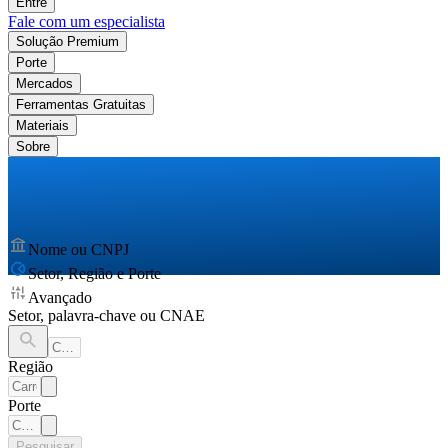
Entre
Fale com um especialista
Solução Premium
Porte
Mercados
Ferramentas Gratuitas
Materiais
Sobre
Nome ou CNPJ
Setor, Região e Porte
Avançado
Setor, palavra-chave ou CNAE
Região
Porte
Pesquisar