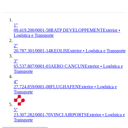
6°
DEVELOPPEMENT
RATP
Logística
Premium
EX
DEVELOPPEMENT
e
Exterior
Transporte
1°
09.419.200/0001-58
RATP DEVELOPPEMENT
Exterior •
Logística e Transporte
2°
20.787.301/0001-14
KEOLIS
Exterior • Logística e Transporte
3°
65.537.807/0001-03
AERO CANCUN
Exterior • Logística e
Transporte
4°
27.724.859/0001-08
FLUGHAFEN
Exterior • Logística e
Transporte
5°
23.307.282/0001-70
VINCI AIRPORTS
Exterior • Logística e
Transporte