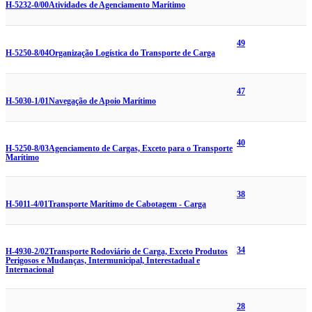
H-5232-0/00
Atividades de Agenciamento Marítimo
49
H-5250-8/04
Organização Logística do Transporte de Carga
47
H-5030-1/01
Navegação de Apoio Marítimo
40
H-5250-8/03
Agenciamento de Cargas, Exceto para o Transporte
Marítimo
38
H-5011-4/01
Transporte Marítimo de Cabotagem - Carga
34
H-4930-2/02
Transporte Rodoviário de Carga, Exceto Produtos
Perigosos e Mudanças, Intermunicipal, Interestadual e
Internacional
28