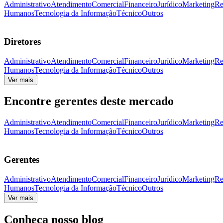
Administrativo
Atendimento
Comercial
Financeiro
Jurídico
Marketing
Re
Humanos
Tecnologia da Informação
Técnico
Outros
Diretores
Administrativo
Atendimento
Comercial
Financeiro
Jurídico
Marketing
Re
Humanos
Tecnologia da Informação
Técnico
Outros
Ver mais
Encontre gerentes deste mercado
Administrativo
Atendimento
Comercial
Financeiro
Jurídico
Marketing
Re
Humanos
Tecnologia da Informação
Técnico
Outros
Gerentes
Administrativo
Atendimento
Comercial
Financeiro
Jurídico
Marketing
Re
Humanos
Tecnologia da Informação
Técnico
Outros
Ver mais
Conheça nosso blog