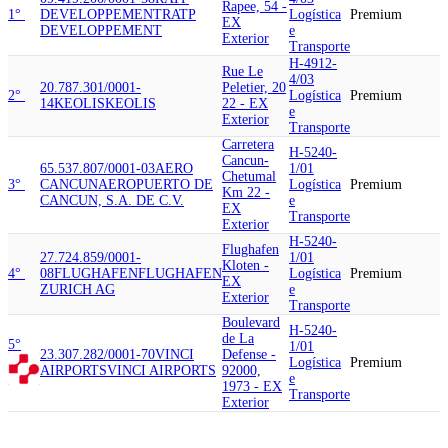
Rapee, 54 -
1°
DEVELOPPEMENT
RATP
Logística
Premium
EX
DEVELOPPEMENT
e
Exterior
Transporte
H-4912-
Rue Le
4/03
20.787.301/0001-
Peletier, 20
2°
Logística
Premium
14
KEOLIS
KEOLIS
22 - EX
e
Exterior
Transporte
Carretera
H-5240-
Cancun-
65.537.807/0001-03
AERO
1/01
Chetumal
3°
CANCUN
AEROPUERTO DE
Logística
Premium
Km 22 -
CANCUN, S.A. DE C.V.
e
EX
Transporte
Exterior
H-5240-
Flughafen
27.724.859/0001-
1/01
Kloten -
4°
08
FLUGHAFEN
FLUGHAFEN
Logística
Premium
EX
ZURICH AG
e
Exterior
Transporte
Boulevard
H-5240-
de La
5°
1/01
23.307.282/0001-70
VINCI
Defense -
Logística
Premium
AIRPORTS
VINCI AIRPORTS
92000,
e
1973 - EX
Transporte
Exterior
H-4912-
Quai de La
09.419.200/0001-58
RATP
4/03
Rapee, 54 -