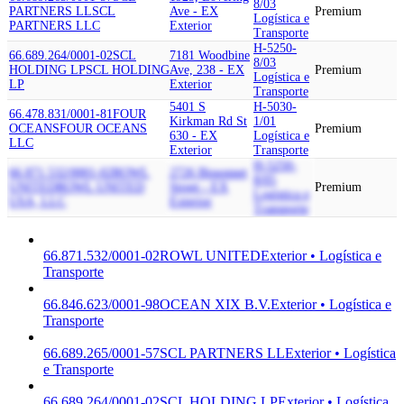
8/03
PARTNERS LL
SCL
Ave - EX
Premium
Logística e
PARTNERS LLC
Exterior
Transporte
H-5250-
66.689.264/0001-02
SCL
7181 Woodbine
8/03
HOLDING LP
SCL HOLDING
Ave, 238 - EX
Premium
Logística e
LP
Exterior
Transporte
5401 S
H-5030-
66.478.831/0001-81
FOUR
Kirkman Rd St
1/01
OCEANS
FOUR OCEANS
Premium
630 - EX
Logística e
LLC
Exterior
Transporte
H-5250-
66.871.532/0001-02
ROWL
2726 Bissonnet
8/05
UNITED
ROWL UNITED
Street - EX
Premium
Logística e
USA, LLC
Exterior
Transporte
66.871.532/0001-02
ROWL UNITED
Exterior • Logística e
Transporte
66.846.623/0001-98
OCEAN XIX B.V.
Exterior • Logística e
Transporte
66.689.265/0001-57
SCL PARTNERS LL
Exterior • Logística
e Transporte
66.689.264/0001-02
SCL HOLDING LP
Exterior • Logística