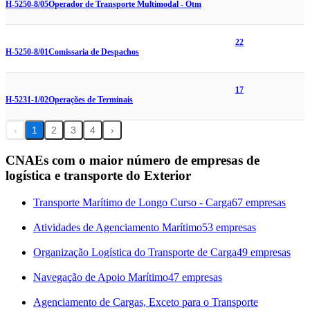
H-5250-8/05
Operador de Transporte Multimodal - Otm
22
H-5250-8/01
Comissaria de Despachos
17
H-5231-1/02
Operações de Terminais
‹
1
2
3
4
›
CNAEs com o maior número de empresas de
logística e transporte do Exterior
Transporte Marítimo de Longo Curso - Carga
67 empresas
Atividades de Agenciamento Marítimo
53 empresas
Organização Logística do Transporte de Carga
49 empresas
Navegação de Apoio Marítimo
47 empresas
Agenciamento de Cargas, Exceto para o Transporte