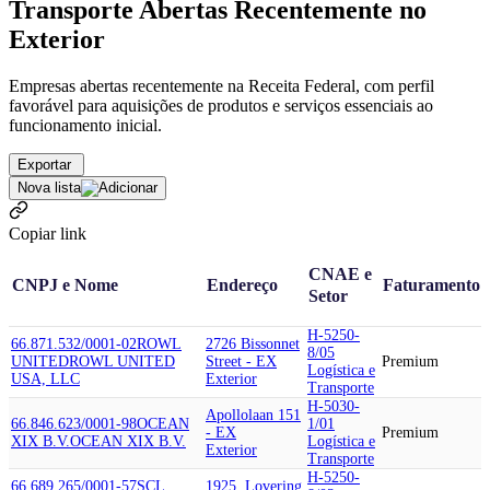
Transporte Abertas Recentemente no
Exterior
Empresas abertas recentemente na Receita Federal, com perfil
favorável para aquisições de produtos e serviços essenciais ao
funcionamento inicial.
Exportar
Nova lista
Copiar link
CNAE e
CNPJ e Nome
Endereço
Faturamento
Setor
H-5250-
66.871.532/0001-02
ROWL
2726 Bissonnet
8/05
UNITED
ROWL UNITED
Street - EX
Premium
Logística e
USA, LLC
Exterior
Transporte
H-5030-
Apollolaan 151
66.846.623/0001-98
OCEAN
1/01
- EX
Premium
XIX B.V.
OCEAN XIX B.V.
Logística e
Exterior
Transporte
H-5250-
66.689.265/0001-57
SCL
1925, Lovering