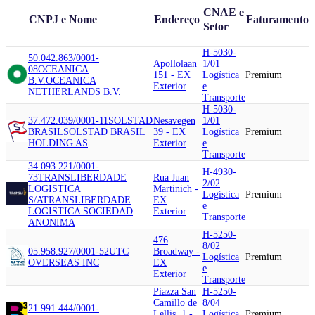
CNAE e
CNPJ e Nome
Endereço
Faturamento
Setor
H-5030-
50.042.863/0001-
Apollolaan
1/01
08
OCEANICA
151 - EX
Logística
Premium
B.V.
OCEANICA
Exterior
e
NETHERLANDS B.V.
Transporte
H-5030-
37.472.039/0001-11
SOLSTAD
Nesavegen
1/01
BRASIL
SOLSTAD BRASIL
39 - EX
Logística
Premium
HOLDING AS
Exterior
e
Transporte
34.093.221/0001-
H-4930-
73
TRANSLIBERDADE
Rua Juan
2/02
LOGISTICA
Martinich -
Logística
Premium
S/A
TRANSLIBERDADE
EX
e
LOGISTICA SOCIEDAD
Exterior
Transporte
ANONIMA
H-5250-
476
8/02
05.958.927/0001-52
UTC
Broadway -
Logística
Premium
OVERSEAS INC
EX
e
Exterior
Transporte
Piazza San
H-5250-
Camillo de
8/04
21.991.444/0001-
Lellis, 1 -
Logística
Premium