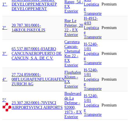
Rapee, 54 -
1°
DEVELOPPEMENT
RATP
Logística
Premium
EX
DEVELOPPEMENT
e
Exterior
Transporte
H-4912-
Rue Le
4/03
20.787.301/0001-
Peletier, 20
2°
Logística
Premium
14
KEOLIS
KEOLIS
22 - EX
e
Exterior
Transporte
Carretera
H-5240-
Cancun-
65.537.807/0001-03
AERO
1/01
Chetumal
3°
CANCUN
AEROPUERTO DE
Logística
Premium
Km 22 -
CANCUN, S.A. DE C.V.
e
EX
Transporte
Exterior
H-5240-
Flughafen
27.724.859/0001-
1/01
Kloten -
4°
08
FLUGHAFEN
FLUGHAFEN
Logística
Premium
EX
ZURICH AG
e
Exterior
Transporte
Boulevard
H-5240-
de La
5°
1/01
23.307.282/0001-70
VINCI
Defense -
Logística
Premium
AIRPORTS
VINCI AIRPORTS
92000,
e
1973 - EX
Transporte
Exterior
H-4912-
Quai de La
09.419.200/0001-58
RATP
4/03
Rapee, 54 -