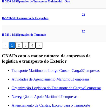
H-5250-8/05
Operador de Transporte Multimodal - Otm
22
H-5250-8/01
Comissaria de Despachos
17
H-5231-1/02
Operações de Terminais
‹
1
2
3
4
›
CNAEs com o maior número de empresas de
logística e transporte do Exterior
Transporte Marítimo de Longo Curso - Carga
67 empresas
Atividades de Agenciamento Marítimo
53 empresas
Organização Logística do Transporte de Carga
49 empresas
Navegação de Apoio Marítimo
47 empresas
Agenciamento de Cargas, Exceto para o Transporte