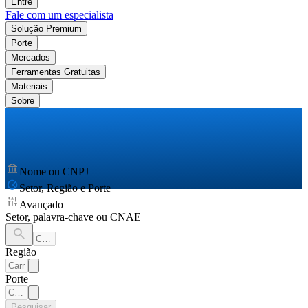
Entre
Fale com um especialista
Solução Premium
Porte
Mercados
Ferramentas Gratuitas
Materiais
Sobre
Nome ou CNPJ
Setor, Região e Porte
Avançado
Setor, palavra-chave ou CNAE
Região
Porte
Pesquisar