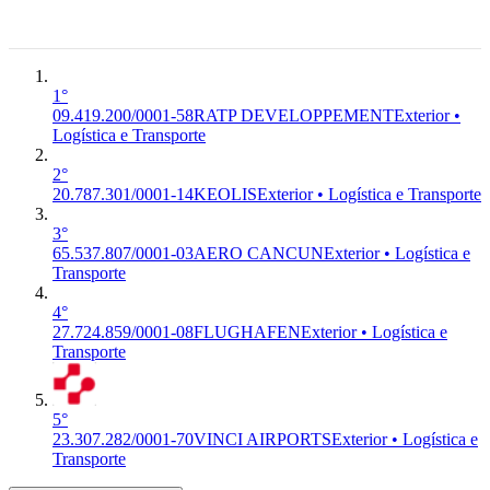
6°
DEVELOPPEMENT
RATP
Logística
Premium
EX
DEVELOPPEMENT
e
Exterior
Transporte
1°
09.419.200/0001-58
RATP DEVELOPPEMENT
Exterior •
Logística e Transporte
2°
20.787.301/0001-14
KEOLIS
Exterior • Logística e Transporte
3°
65.537.807/0001-03
AERO CANCUN
Exterior • Logística e
Transporte
4°
27.724.859/0001-08
FLUGHAFEN
Exterior • Logística e
Transporte
5°
23.307.282/0001-70
VINCI AIRPORTS
Exterior • Logística e
Transporte