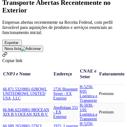
Transporte Abertas Recentemente no
Exterior
Empresas abertas recentemente na Receita Federal, com perfil
favorável para aquisições de produtos e serviços essenciais ao
funcionamento inicial.
Exportar
Nova lista
Copiar link
CNAE e
CNPJ e Nome
Endereço
Faturamento
Setor
H-5250-
66.871.532/0001-02
ROWL
2726 Bissonnet
8/05
UNITED
ROWL UNITED
Street - EX
Premium
Logística e
USA, LLC
Exterior
Transporte
H-5030-
Apollolaan 151
66.846.623/0001-98
OCEAN
1/01
- EX
Premium
XIX B.V.
OCEAN XIX B.V.
Logística e
Exterior
Transporte
H-5250-
66.689.265/0001-57
SCL
1925, Lovering