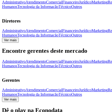
Administrativo
Atendimento
Comercial
Financeiro
Jurídico
Marketing
Re
Humanos
Tecnologia da Informação
Técnico
Outros
Diretores
Administrativo
Atendimento
Comercial
Financeiro
Jurídico
Marketing
Re
Humanos
Tecnologia da Informação
Técnico
Outros
Ver mais
Encontre gerentes deste mercado
Administrativo
Atendimento
Comercial
Financeiro
Jurídico
Marketing
Re
Humanos
Tecnologia da Informação
Técnico
Outros
Gerentes
Administrativo
Atendimento
Comercial
Financeiro
Jurídico
Marketing
Re
Humanos
Tecnologia da Informação
Técnico
Outros
Ver mais
Dê o play na Econodata