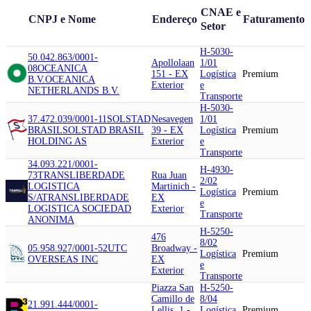
CNAE e
CNPJ e Nome
Endereço
Faturamento
Setor
H-5030-
50.042.863/0001-
Apollolaan
1/01
08
OCEANICA
151 - EX
Logística
Premium
B.V.
OCEANICA
Exterior
e
NETHERLANDS B.V.
Transporte
H-5030-
37.472.039/0001-11
SOLSTAD
Nesavegen
1/01
BRASIL
SOLSTAD BRASIL
39 - EX
Logística
Premium
HOLDING AS
Exterior
e
Transporte
34.093.221/0001-
H-4930-
73
TRANSLIBERDADE
Rua Juan
2/02
LOGISTICA
Martinich -
Logística
Premium
S/A
TRANSLIBERDADE
EX
e
LOGISTICA SOCIEDAD
Exterior
Transporte
ANONIMA
H-5250-
476
8/02
05.958.927/0001-52
UTC
Broadway -
Logística
Premium
OVERSEAS INC
EX
e
Exterior
Transporte
Piazza San
H-5250-
Camillo de
8/04
21.991.444/0001-
Lellis, 1 -
Logística
Premium