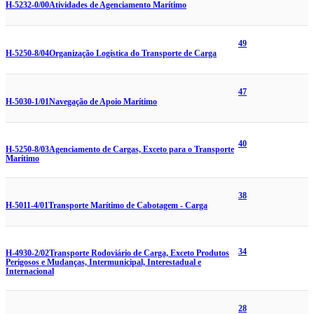
H-5232-0/00
Atividades de Agenciamento Marítimo
49
H-5250-8/04
Organização Logística do Transporte de Carga
47
H-5030-1/01
Navegação de Apoio Marítimo
40
H-5250-8/03
Agenciamento de Cargas, Exceto para o Transporte
Marítimo
38
H-5011-4/01
Transporte Marítimo de Cabotagem - Carga
34
H-4930-2/02
Transporte Rodoviário de Carga, Exceto Produtos
Perigosos e Mudanças, Intermunicipal, Interestadual e
Internacional
28