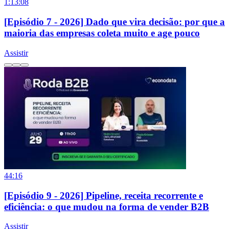
1:13:08
[Episódio 7 - 2026] Dado que vira decisão: por que a
maioria das empresas coleta muito e age pouco
Assistir
44:16
[Episódio 9 - 2026] Pipeline, receita recorrente e
eficiência: o que mudou na forma de vender B2B
Assistir