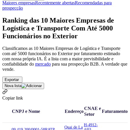
Maiores empresas
Recentemente abertas
Recomendadas para
prospecção
Ranking das 10 Maiores Empresas de
Logística e Transporte Com Até 5000
Funcionários no Exterior
Classificamos as 10 Maiores Empresas de Logística e Transporte
com até 5000 funcionários no Exterior por faturamento estimado
com nossa própria IA. É a lista com a maior previsibilidade e
confiabilidade
do
mercado
para sua prospecção B2B. A verdade que
vende.
Exportar
Nova lista
Copiar link
CNAE e
CNPJ e Nome
Endereço
Faturamento
Setor
H-4912-
Quai de La
09.419.200/0001-58
RATP
4/03