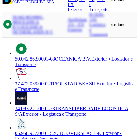
06
BCUBE
BCUBE SPA
EX
e
Exterior
Transporte
H-5030-
50.042.863/0001-
Apollolaan
1/01
08
OCEANICA
151 - EX
Logística
Premium
B.V.
OCEANICA
Exterior
e
NETHERLANDS B.V.
Transporte
50.042.863/0001-08
OCEANICA B.V.
Exterior • Logística e
Transporte
37.472.039/0001-11
SOLSTAD BRASIL
Exterior • Logística
e Transporte
34.093.221/0001-73
TRANSLIBERDADE LOGISTICA
S/A
Exterior • Logística e Transporte
05.958.927/0001-52
UTC OVERSEAS INC
Exterior •
Logística e Transporte