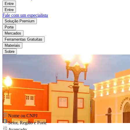
Entre
Entre
Fale com um especialista
Solução Premium
Porte
Mercados
Ferramentas Gratuitas
Materiais
Sobre
Nome ou CNPJ
Setor, Região e Porte
Avançado