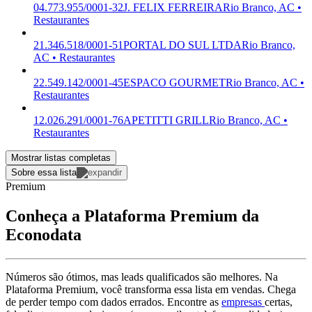
04.773.955/0001-32
J. FELIX FERREIRA
Rio Branco, AC •
Restaurantes
21.346.518/0001-51
PORTAL DO SUL LTDA
Rio Branco,
AC • Restaurantes
22.549.142/0001-45
ESPACO GOURMET
Rio Branco, AC •
Restaurantes
12.026.291/0001-76
APETITTI GRILL
Rio Branco, AC •
Restaurantes
Mostrar listas completas
Sobre essa lista
Premium
Conheça a Plataforma Premium da
Econodata
Números são ótimos, mas leads qualificados são melhores. Na
Plataforma Premium, você transforma essa lista em vendas. Chega
de perder tempo com dados errados. Encontre as
empresas
certas,