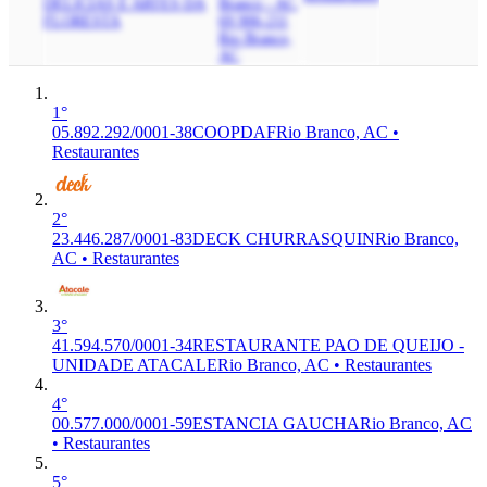
DELICIAS E ARTES DA
Branco - AC,
FLORESTA
69.906-211
Rio Branco,
AC
1°
05.892.292/0001-38
COOPDAF
Rio Branco, AC •
Restaurantes
2°
23.446.287/0001-83
DECK CHURRASQUIN
Rio Branco,
AC • Restaurantes
3°
41.594.570/0001-34
RESTAURANTE PAO DE QUEIJO -
UNIDADE ATACALE
Rio Branco, AC • Restaurantes
4°
00.577.000/0001-59
ESTANCIA GAUCHA
Rio Branco, AC
• Restaurantes
5°