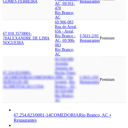
GOMES FERREIRA
Restaurantes
AC, 69.911-
470
Rio Branco,
AC
69.906-083
Rua do Areal,
656 - Areal,
67.018.357/0001-
Rio Branco -
I-5611-2/01
78
ALEXANDRE DE LIMA
Premium
AC, 69.906-
Restaurantes
NOGUEIRA
083
Rio Branco,
AC
69.918-600
Avenida
Antonio da
67.254.823/0001-
Rocha Viana,
14
COMEDORIA
COMEDORIA
2806 - Vila
I-5611-2/01
Premium
SERVICOS DE
Ivonete, Rio
Restaurantes
ALIMENTACAO LTDA
Branco - AC,
69.918-600
Rio Branco,
AC
67.254.823/0001-14
COMEDORIA
Rio Branco, AC •
Restaurantes