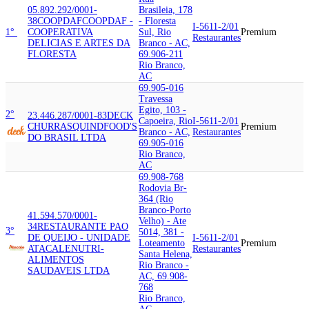
05.892.292/0001-
Brasileia, 178
38
COOPDAF
COOPDAF -
- Floresta
I-5611-2/01
1°
COOPERATIVA
Sul, Rio
Premium
Restaurantes
DELICIAS E ARTES DA
Branco - AC,
FLORESTA
69.906-211
Rio Branco,
AC
69.905-016
Travessa
Egito, 103 -
2°
23.446.287/0001-83
DECK
Capoeira, Rio
I-5611-2/01
CHURRASQUIN
DFOOD'S
Premium
Branco - AC,
Restaurantes
DO BRASIL LTDA
69.905-016
Rio Branco,
AC
69.908-768
Rodovia Br-
364 (Rio
Branco-Porto
41.594.570/0001-
Velho) - Ate
34
RESTAURANTE PAO
3°
5014, 381 -
DE QUEIJO - UNIDADE
I-5611-2/01
Loteamento
Premium
ATACALE
NUTRI-
Restaurantes
Santa Helena,
ALIMENTOS
Rio Branco -
SAUDAVEIS LTDA
AC, 69.908-
768
Rio Branco,