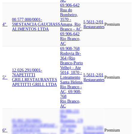
AC
69.906-642
Rua do
Bombeiro,
00.577.000/0001-
3570 -
I-5611-2/01
4°
59
ESTANCIA GAUCHA
SS
Amapa, Rio
Premium
Restaurantes
ALIMENTOS LTDA
Branco - AC,
69.906-642
Rio Branco,
AC
69.908-768
Rodovia Br-
364 (Rio
Branco-Porto
Velho) - Ate
12.026.291/0001-
5014, 1870 -
76
APETITTI
I-5611-2/01
5°
Loteamento
Premium
GRILL
RESTAURANTES
Restaurantes
Santa Helena,
APETITTI GRILL LTDA
Rio Branco -
AC, 69.908-
768
Rio Branco,
AC
69.906-211
Rua
05.892.292/0001-
Brasileia, 178
38
COOPDAF
COOPDAF -
- Floresta
I-5611-2/01
6°
COOPERATIVA
Sul, Rio
Premium
Restaurantes