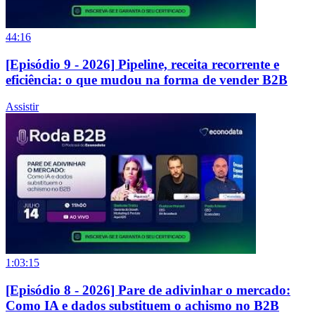
44:16
[Episódio 9 - 2026] Pipeline, receita recorrente e
eficiência: o que mudou na forma de vender B2B
Assistir
1:03:15
[Episódio 8 - 2026] Pare de adivinhar o mercado:
Como IA e dados substituem o achismo no B2B