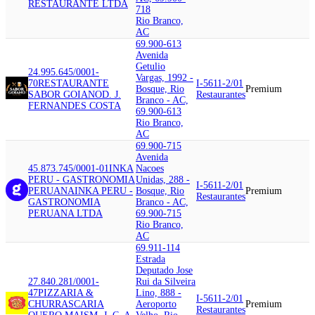
RESTAURANTE LTDA
718
Rio Branco,
AC
69.900-613
Avenida
Getulio
24.995.645/0001-
Vargas, 1992 -
70
RESTAURANTE
I-5611-2/01
Bosque, Rio
Premium
SABOR GOIANO
D. J.
Restaurantes
Branco - AC,
FERNANDES COSTA
69.900-613
Rio Branco,
AC
69.900-715
Avenida
45.873.745/0001-01
INKA
Nacoes
PERU - GASTRONOMIA
Unidas, 288 -
I-5611-2/01
PERUANA
INKA PERU -
Bosque, Rio
Premium
Restaurantes
GASTRONOMIA
Branco - AC,
PERUANA LTDA
69.900-715
Rio Branco,
AC
69.911-114
Estrada
Deputado Jose
27.840.281/0001-
Rui da Silveira
47
PIZZARIA &
Lino, 888 -
I-5611-2/01
CHURRASCARIA
Aeroporto
Premium
Restaurantes