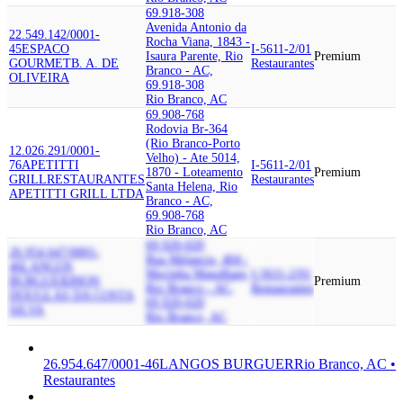
69.918-308
Avenida Antonio da
22.549.142/0001-
Rocha Viana, 1843 -
45
ESPACO
I-5611-2/01
Isaura Parente, Rio
Premium
GOURMET
B. A. DE
Restaurantes
Branco - AC,
OLIVEIRA
69.918-308
Rio Branco, AC
69.908-768
Rodovia Br-364
(Rio Branco-Porto
12.026.291/0001-
Velho) - Ate 5014,
76
APETITTI
I-5611-2/01
1870 - Loteamento
Premium
GRILL
RESTAURANTES
Restaurantes
Santa Helena, Rio
APETITTI GRILL LTDA
Branco - AC,
69.908-768
Rio Branco, AC
69.920-020
26.954.647/0001-
Rua Melancia, 404 -
46
LANGOS
Mocinha Magalhaes,
I-5611-2/01
BURGUER
JHON
Premium
Rio Branco - AC,
Restaurantes
DOUGLAS DA COSTA
69.920-020
SILVA
Rio Branco, AC
26.954.647/0001-46
LANGOS BURGUER
Rio Branco, AC •
Restaurantes