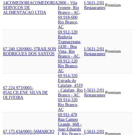
14
COMEDORIA
COMEDORIA
2806 - Vila
I-5611-2/01
Premium
SERVICOS DE
Ivonete, Rio
Restaurantes
ALIMENTACAO LTDA
Branco - AC,
69.918-600
Rio Branco,
AC
69.912-120
Rodovia
Transacreana,
1430 - Boa
67.240.120/0001-37
RAILSON
I-5611-2/01
Vista, Rio
Premium
RODRIGUES DOS SANTOS
Restaurantes
Branco - AC,
69.912-120
Rio Branco,
AC
69.914-320
Estrada do
Calafate, 4319
67.224.973/0001-
- Calafate, Rio
I-5611-2/01
85
ALCILENE SILVA DE
Premium
Branco - AC,
Restaurantes
OLIVEIRA
69.914-320
Rio Branco,
AC
69.911-470
Rua Campo
Grande, 668 -
Joao Eduardo
67.175.634/0001-56
MARCIO
I-5611-2/01
I, Rio Branco -
Premium