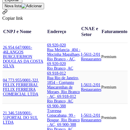
Nova lista
Copiar link
CNAE e
CNPJ e Nome
Endereço
Faturamento
Setor
69.920-020
26.954.647/0001-
Rua Melancia, 404 -
46
LANGOS
Mocinha Magalhaes,
I-5611-2/01
BURGUER
JHON
Premium
Rio Branco - AC,
Restaurantes
DOUGLAS DA COSTA
69.920-020
SILVA
Rio Branco, AC
69.918-012
Rua Rio de Janeiro,
04.773.955/0001-32
J.
1854 - Conjunto
FELIX FERREIRA
J.
I-5611-2/01
Mascarenhas de
Premium
FELIX FERREIRA
Restaurantes
Moraes, Rio Branco
COMERCIAL LTDA
- AC, 69.918-012
Rio Branco, AC
69.900-388
Travessa
21.346.518/0001-
Copacabana, 99 -
I-5611-2/01
51
PORTAL DO SUL
Premium
Bosque, Rio Branco
Restaurantes
LTDA
- AC, 69.900-388
Rio Branco, AC