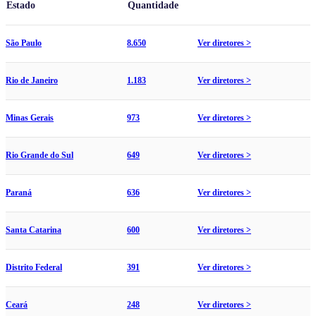
Estado
Quantidade
São Paulo
8.650
Ver diretores >
Rio de Janeiro
1.183
Ver diretores >
Minas Gerais
973
Ver diretores >
Rio Grande do Sul
649
Ver diretores >
Paraná
636
Ver diretores >
Santa Catarina
600
Ver diretores >
Distrito Federal
391
Ver diretores >
Ceará
248
Ver diretores >