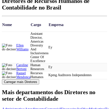
Diretores de Recursos Humanos de
Contabilidade no Brasil
Nome
Cargo
Empresa
Assistant
Director,
Americas
Ellen
Diversity
Ey
Williams
And
Inclusiveness
Center Of
Excellence
Caroline
Human
Ey
Bertoni
Resources
Raquel
Recursos
Kpmg Auditores Independentes
Mendonca
Humanos
Carregar mais Diretores
Mais departamentos dos Diretores no
setor de Contabilidade