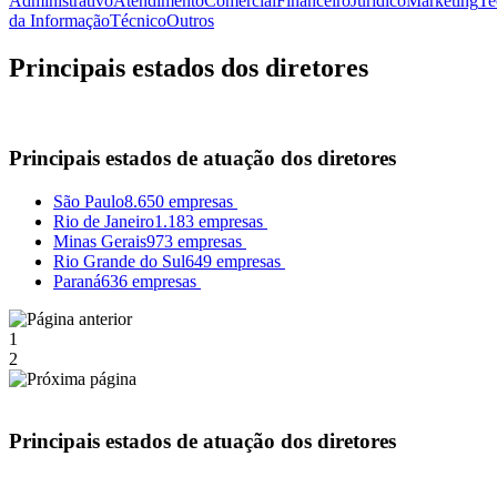
Administrativo
Atendimento
Comercial
Financeiro
Jurídico
Marketing
Te
da Informação
Técnico
Outros
Principais estados dos diretores
Principais estados de atuação dos diretores
São Paulo
8.650 empresas
Rio de Janeiro
1.183 empresas
Minas Gerais
973 empresas
Rio Grande do Sul
649 empresas
Paraná
636 empresas
1
2
Principais estados de atuação dos diretores