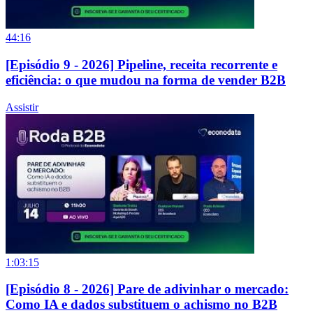
44:16
[Episódio 9 - 2026] Pipeline, receita recorrente e
eficiência: o que mudou na forma de vender B2B
Assistir
1:03:15
[Episódio 8 - 2026] Pare de adivinhar o mercado:
Como IA e dados substituem o achismo no B2B