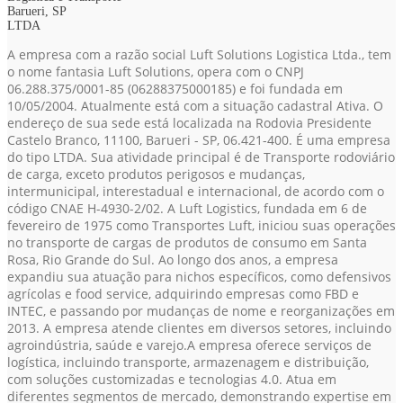
Barueri, SP
LTDA
A empresa com a razão social Luft Solutions Logistica Ltda., tem
o nome fantasia Luft Solutions, opera com o CNPJ
06.288.375/0001-85
(06288375000185)
e foi fundada em
10/05/2004. Atualmente está com a situação cadastral Ativa. O
endereço de sua sede está localizada na Rodovia Presidente
Castelo Branco, 11100, Barueri - SP, 06.421-400. É uma empresa
do tipo LTDA. Sua atividade principal é de Transporte rodoviário
de carga, exceto produtos perigosos e mudanças,
intermunicipal, interestadual e internacional, de acordo com o
código CNAE H-4930-2/02. A Luft Logistics, fundada em 6 de
fevereiro de 1975 como Transportes Luft, iniciou suas operações
no transporte de cargas de produtos de consumo em Santa
Rosa, Rio Grande do Sul. Ao longo dos anos, a empresa
expandiu sua atuação para nichos específicos, como defensivos
agrícolas e food service, adquirindo empresas como FBD e
INTEC, e passando por mudanças de nome e reorganizações em
2013. A empresa atende clientes em diversos setores, incluindo
agroindústria, saúde e varejo.A empresa oferece serviços de
logística, incluindo transporte, armazenagem e distribuição,
com soluções customizadas e tecnologias 4.0. Atua em
diferentes segmentos de mercado, demonstrando expertise em