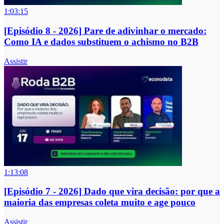
1:03:15
[Episódio 8 - 2026] Pare de adivinhar o mercado:
Como IA e dados substituem o achismo no B2B
Assistir
1:13:08
[Episódio 7 - 2026] Dado que vira decisão: por que a
maioria das empresas coleta muito e age pouco
Assistir