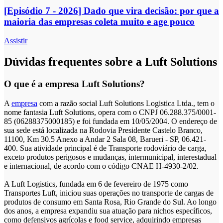
[Episódio 7 - 2026] Dado que vira decisão: por que a
maioria das empresas coleta muito e age pouco
Assistir
Dúvidas frequentes sobre a Luft Solutions
O que é a empresa Luft Solutions?
A
empresa
com a razão social Luft Solutions Logistica Ltda., tem o
nome fantasia Luft Solutions, opera com o CNPJ 06.288.375/0001-
85 (06288375000185) e foi fundada em 10/05/2004. O endereço de
sua sede está localizada na Rodovia Presidente Castelo Branco,
11100, Km 30.5 Anexo a Andar 2 Sala 08, Barueri - SP, 06.421-
400. Sua atividade principal é de Transporte rodoviário de carga,
exceto produtos perigosos e mudanças, intermunicipal, interestadual
e internacional, de acordo com o código CNAE H-4930-2/02.
A Luft Logistics, fundada em 6 de fevereiro de 1975 como
Transportes Luft, iniciou suas operações no transporte de cargas de
produtos de consumo em Santa Rosa, Rio Grande do Sul. Ao longo
dos anos, a empresa expandiu sua atuação para nichos específicos,
como defensivos agrícolas e food service, adquirindo empresas