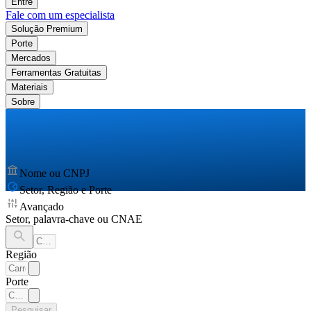
Entre
Fale com um especialista
Solução Premium
Porte
Mercados
Ferramentas Gratuitas
Materiais
Sobre
Nome ou CNPJ
Setor, Região e Porte
Avançado
Setor, palavra-chave ou CNAE
Região
Porte
Pesquisar