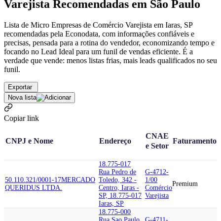
Varejista Recomendadas em São Paulo
Lista de Micro Empresas de Comércio Varejista em Iaras, SP
recomendadas pela Econodata, com informações confiáveis e
precisas, pensada para a rotina do vendedor, economizando tempo e
focando no Lead Ideal para um funil de vendas eficiente. É a
verdade que vende: menos listas frias, mais leads qualificados no seu
funil.
Exportar
Nova lista
Copiar link
CNAE
CNPJ e Nome
Endereço
Faturamento
e Setor
18.775-017
Rua Pedro de
G-4712-
50.110.321/0001-17
MERCADO
Toledo, 342 -
1/00
Premium
QUERIDUS LTDA.
Centro, Iaras -
Comércio
SP, 18.775-017
Varejista
Iaras, SP
18.775-000
Rua Sao Paulo,
G-4711-