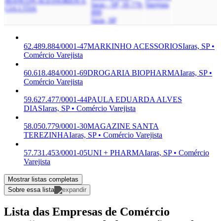
BIANCON ACESSORIOS E
Iaras - SP, 18.779-
Varejista
CIA LTDA
899
Iaras, SP
62.489.884/0001-47
MARKINHO ACESSORIOS
Iaras, SP •
Comércio Varejista
60.618.484/0001-69
DROGARIA BIOPHARMA
Iaras, SP •
Comércio Varejista
59.627.477/0001-44
PAULA EDUARDA ALVES
DIAS
Iaras, SP • Comércio Varejista
58.050.779/0001-30
MAGAZINE SANTA
TEREZINHA
Iaras, SP • Comércio Varejista
57.731.453/0001-05
UNI + PHARMA
Iaras, SP • Comércio
Varejista
Mostrar listas completas
Sobre essa lista
Lista das Empresas de Comércio