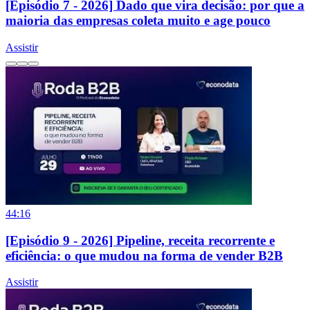
[Episódio 7 - 2026] Dado que vira decisão: por que a
maioria das empresas coleta muito e age pouco
Assistir
44:16
[Episódio 9 - 2026] Pipeline, receita recorrente e
eficiência: o que mudou na forma de vender B2B
Assistir