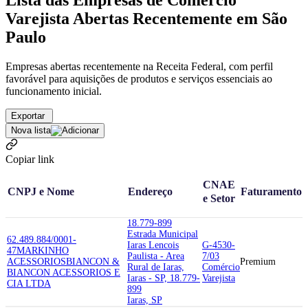
Lista das Empresas de Comércio
Varejista Abertas Recentemente em São
Paulo
Empresas abertas recentemente na Receita Federal, com perfil
favorável para aquisições de produtos e serviços essenciais ao
funcionamento inicial.
Exportar
Nova lista
Copiar link
CNAE
CNPJ e Nome
Endereço
Faturamento
e Setor
18.779-899
Estrada Municipal
62.489.884/0001-
Iaras Lencois
G-4530-
47
MARKINHO
Paulista - Area
7/03
ACESSORIOS
BIANCON &
Premium
Rural de Iaras,
Comércio
BIANCON ACESSORIOS E
Iaras - SP, 18.779-
Varejista
CIA LTDA
899
Iaras, SP