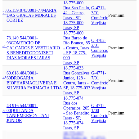
18.775-000
Rua Sao Paulo,
G-4711-
05.159.078/0001-77
MARIA
2°
42 - Centro,
3/01
DAS GRACAS MORALES
Premium
Iaras - SP,
Comércio
CORTEZ
18.775-000
Varejista
Iaras, SP
18.775-000
73.149.544/0001-
Rua Barao do
G-4782-
93
COMERCIO DE
Rio Branco, 85
3°
2/01
CALCADOS E VESTUARIO
- Centro, Iaras
Premium
Comércio
S BENEDITO
DONIZETI
- SP, 18.775-
Varejista
DIAS MORAES IARAS
000
Iaras, SP
18.775-033
60.618.484/0001-
Rua Goncalves
G-4771-
4°
69
DROGARIA
Junior, 128 -
7/01
Premium
BIOPHARMA
OLIVEIRA E
Centro, Iaras -
Comércio
SILVEIRA FARMACIA LTDA
SP, 18.775-033
Varejista
Iaras, SP
18.775-074
Rua dos
43.916.544/0001-
G-4712-
Operarios, 205
5°
00
QUITANDA
1/00
- Sao Benedito,
Premium
TANI
EMERSON TANI
Comércio
Iaras - SP,
JUNIOR
Varejista
18.775-074
Iaras, SP
18.775-017
Rua Pedro de
G-4712-