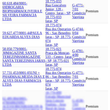
18.775-033
60.618.484/0001-
Rua Goncalves
G-4771-
69
DROGARIA
Junior, 128 -
7/01
BIOPHARMA
OLIVEIRA E
Premium
Centro, Iaras - SP,
Comércio
SILVEIRA FARMACIA
18.775-033
Varejista
LTDA
Iaras, SP
18.775-074
Rua dos Operarios,
G-4744-
59.627.477/0001-44
PAULA
96 - Sao Benedito,
0/04
Premium
EDUARDA ALVES DIAS
Iaras - SP, 18.775-
Comércio
074
Varejista
Iaras, SP
58.050.779/0001-
18.775-021
G-4781-
30
MAGAZINE SANTA
Praca da Moncao,
4/00
TEREZINHA
MAGAZINE
533 - Centro, Iaras
Premium
Comércio
SANTA TEREZINHA IARAS
- SP, 18.775-021
Varejista
LTDA
Iaras, SP
18.775-074
57.731.453/0001-05
UNI +
Rua dos Operarios,
G-4771-
PHARMA
ALMEIDA DIAS E
86 - Sao Benedito,
7/01
Premium
ALVES DIAS FARMACIA
Iaras - SP, 18.775-
Comércio
LTDA
074
Varejista
Iaras, SP
18.779-899
Estrada Municipal
62.489.884/0001-
Iaras Lencois
G-4530-
47
MARKINHO
Paulista - Area
7/03
ACESSORIOS
BIANCON &
Premium
Rural de Iaras,
Comércio