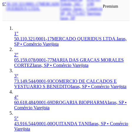
6°
50.110.321/0001-17
MERCADO
Toledo, 342 -
1/00
Premium
QUERIDUS LTDA.
Centro, Iaras -
Comércio
SP, 18.775-017
Varejista
Iaras, SP
1°
50.110.321/0001-17
MERCADO QUERIDUS LTDA.
Iaras,
SP • Comércio Varejista
2°
05.159.078/0001-77
MARIA DAS GRACAS MORALES
CORTEZ
Iaras, SP • Comércio Varejista
3°
73.149.544/0001-93
COMERCIO DE CALCADOS E
VESTUARIO S BENEDITO
Iaras, SP • Comércio Varejista
4°
60.618.484/0001-69
DROGARIA BIOPHARMA
Iaras, SP •
Comércio Varejista
5°
43.916.544/0001-00
QUITANDA TANI
Iaras, SP • Comércio
Varejista