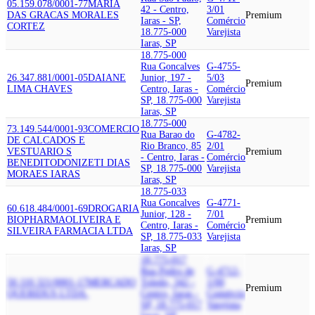
05.159.078/0001-77
MARIA
42 - Centro,
3/01
DAS GRACAS MORALES
Premium
Iaras - SP,
Comércio
CORTEZ
18.775-000
Varejista
Iaras, SP
18.775-000
Rua Goncalves
G-4755-
26.347.881/0001-05
DAIANE
Junior, 197 -
5/03
Premium
LIMA CHAVES
Centro, Iaras -
Comércio
SP, 18.775-000
Varejista
Iaras, SP
18.775-000
73.149.544/0001-93
COMERCIO
Rua Barao do
G-4782-
DE CALCADOS E
Rio Branco, 85
2/01
VESTUARIO S
Premium
- Centro, Iaras -
Comércio
BENEDITO
DONIZETI DIAS
SP, 18.775-000
Varejista
MORAES IARAS
Iaras, SP
18.775-033
Rua Goncalves
G-4771-
60.618.484/0001-69
DROGARIA
Junior, 128 -
7/01
BIOPHARMA
OLIVEIRA E
Premium
Centro, Iaras -
Comércio
SILVEIRA FARMACIA LTDA
SP, 18.775-033
Varejista
Iaras, SP
18.775-017
Rua Pedro de
G-4712-
50.110.321/0001-17
MERCADO
Toledo, 342 -
1/00
Premium
QUERIDUS LTDA.
Centro, Iaras -
Comércio
SP, 18.775-017
Varejista