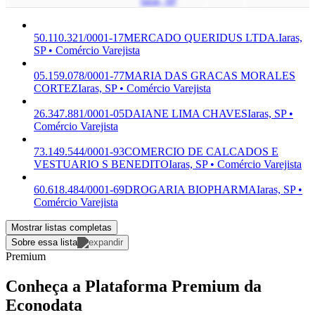
Iaras, SP
50.110.321/0001-17
MERCADO QUERIDUS LTDA.
Iaras,
SP • Comércio Varejista
05.159.078/0001-77
MARIA DAS GRACAS MORALES
CORTEZ
Iaras, SP • Comércio Varejista
26.347.881/0001-05
DAIANE LIMA CHAVES
Iaras, SP •
Comércio Varejista
73.149.544/0001-93
COMERCIO DE CALCADOS E
VESTUARIO S BENEDITO
Iaras, SP • Comércio Varejista
60.618.484/0001-69
DROGARIA BIOPHARMA
Iaras, SP •
Comércio Varejista
Mostrar listas completas
Sobre essa lista
Premium
Conheça a Plataforma Premium da
Econodata