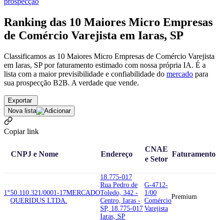
prospecção
Ranking das 10 Maiores Micro Empresas
de Comércio Varejista em Iaras, SP
Classificamos as 10 Maiores Micro Empresas de Comércio Varejista
em Iaras, SP por faturamento estimado com nossa própria IA. É a
lista com a maior previsibilidade e confiabilidade
do
mercado
para
sua prospecção B2B. A verdade que vende.
Exportar
Nova lista
Copiar link
CNAE
CNPJ e Nome
Endereço
Faturamento
e Setor
18.775-017
Rua Pedro de
G-4712-
1°
50.110.321/0001-17
MERCADO
Toledo, 342 -
1/00
Premium
QUERIDUS LTDA.
Centro, Iaras -
Comércio
SP, 18.775-017
Varejista
Iaras, SP