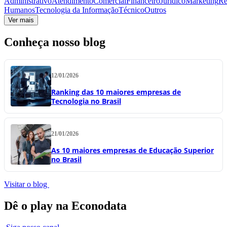
Administrativo
Atendimento
Comercial
Financeiro
Jurídico
Marketing
Re
Humanos
Tecnologia da Informação
Técnico
Outros
Ver mais
Conheça nosso blog
12/01/2026
Ranking das 10 maiores empresas de
Tecnologia no Brasil
21/01/2026
As 10 maiores empresas de Educação Superior
no Brasil
Visitar o blog
Dê o play na Econodata