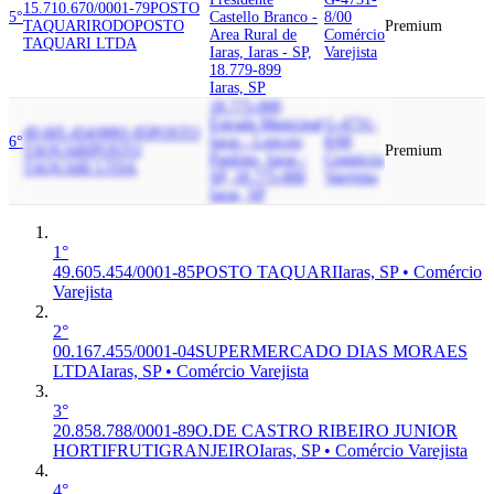
15.710.670/0001-79
POSTO
5°
Castello Branco -
8/00
TAQUARI
RODOPOSTO
Premium
Area Rural de
Comércio
TAQUARI LTDA
Iaras, Iaras - SP,
Varejista
18.779-899
Iaras, SP
18.775-000
Estrada Municipal
G-4731-
49.605.454/0001-85
POSTO
6°
Iaras - Lencois
8/00
TAQUARI
POSTO
Premium
Paulista, Iaras -
Comércio
TAQUARI LTDA
SP, 18.775-000
Varejista
Iaras, SP
1°
49.605.454/0001-85
POSTO TAQUARI
Iaras, SP • Comércio
Varejista
2°
00.167.455/0001-04
SUPERMERCADO DIAS MORAES
LTDA
Iaras, SP • Comércio Varejista
3°
20.858.788/0001-89
O.DE CASTRO RIBEIRO JUNIOR
HORTIFRUTIGRANJEIRO
Iaras, SP • Comércio Varejista
4°