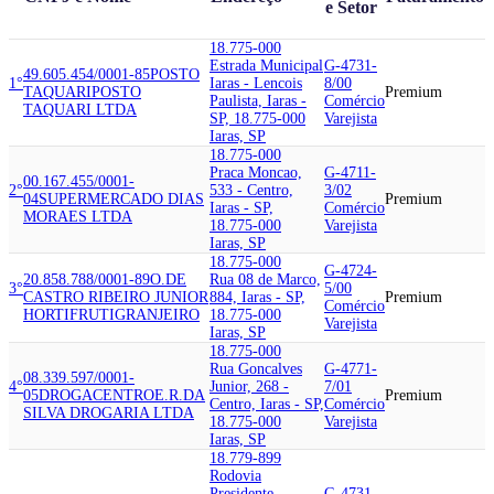
e Setor
18.775-000
Estrada Municipal
G-4731-
49.605.454/0001-85
POSTO
1°
Iaras - Lencois
8/00
TAQUARI
POSTO
Premium
Paulista, Iaras -
Comércio
TAQUARI LTDA
SP, 18.775-000
Varejista
Iaras, SP
18.775-000
Praca Moncao,
G-4711-
00.167.455/0001-
2°
533 - Centro,
3/02
04
SUPERMERCADO DIAS
Premium
Iaras - SP,
Comércio
MORAES LTDA
18.775-000
Varejista
Iaras, SP
18.775-000
G-4724-
20.858.788/0001-89
O.DE
Rua 08 de Marco,
3°
5/00
CASTRO RIBEIRO JUNIOR
884, Iaras - SP,
Premium
Comércio
HORTIFRUTIGRANJEIRO
18.775-000
Varejista
Iaras, SP
18.775-000
Rua Goncalves
G-4771-
08.339.597/0001-
4°
Junior, 268 -
7/01
05
DROGACENTRO
E.R.DA
Premium
Centro, Iaras - SP,
Comércio
SILVA DROGARIA LTDA
18.775-000
Varejista
Iaras, SP
18.779-899
Rodovia
Presidente
G-4731-