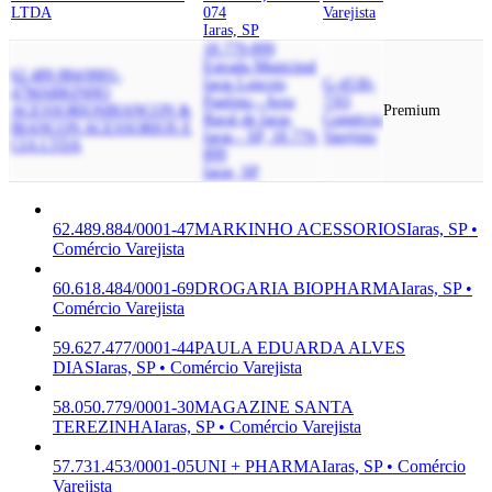
LTDA
074
Varejista
Iaras, SP
18.779-899
Estrada Municipal
62.489.884/0001-
Iaras Lencois
G-4530-
47
MARKINHO
Paulista - Area
7/03
ACESSORIOS
BIANCON &
Premium
Rural de Iaras,
Comércio
BIANCON ACESSORIOS E
Iaras - SP, 18.779-
Varejista
CIA LTDA
899
Iaras, SP
62.489.884/0001-47
MARKINHO ACESSORIOS
Iaras, SP •
Comércio Varejista
60.618.484/0001-69
DROGARIA BIOPHARMA
Iaras, SP •
Comércio Varejista
59.627.477/0001-44
PAULA EDUARDA ALVES
DIAS
Iaras, SP • Comércio Varejista
58.050.779/0001-30
MAGAZINE SANTA
TEREZINHA
Iaras, SP • Comércio Varejista
57.731.453/0001-05
UNI + PHARMA
Iaras, SP • Comércio
Varejista