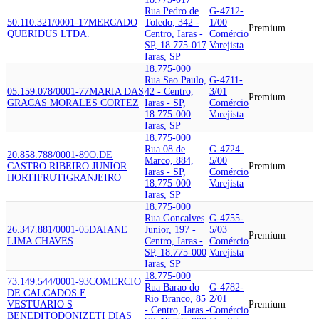
Rua Pedro de
G-4712-
50.110.321/0001-17
MERCADO
Toledo, 342 -
1/00
Premium
QUERIDUS LTDA.
Centro, Iaras -
Comércio
SP, 18.775-017
Varejista
Iaras, SP
18.775-000
Rua Sao Paulo,
G-4711-
05.159.078/0001-77
MARIA DAS
42 - Centro,
3/01
Premium
GRACAS MORALES CORTEZ
Iaras - SP,
Comércio
18.775-000
Varejista
Iaras, SP
18.775-000
Rua 08 de
G-4724-
20.858.788/0001-89
O.DE
Marco, 884,
5/00
CASTRO RIBEIRO JUNIOR
Premium
Iaras - SP,
Comércio
HORTIFRUTIGRANJEIRO
18.775-000
Varejista
Iaras, SP
18.775-000
Rua Goncalves
G-4755-
26.347.881/0001-05
DAIANE
Junior, 197 -
5/03
Premium
LIMA CHAVES
Centro, Iaras -
Comércio
SP, 18.775-000
Varejista
Iaras, SP
18.775-000
73.149.544/0001-93
COMERCIO
Rua Barao do
G-4782-
DE CALCADOS E
Rio Branco, 85
2/01
VESTUARIO S
Premium
- Centro, Iaras -
Comércio
BENEDITO
DONIZETI DIAS