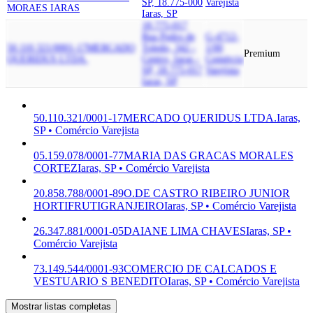
SP, 18.775-000
Varejista
MORAES IARAS
Iaras, SP
18.775-017
Rua Pedro de
G-4712-
50.110.321/0001-17
MERCADO
Toledo, 342 -
1/00
Premium
QUERIDUS LTDA.
Centro, Iaras -
Comércio
SP, 18.775-017
Varejista
Iaras, SP
50.110.321/0001-17
MERCADO QUERIDUS LTDA.
Iaras,
SP • Comércio Varejista
05.159.078/0001-77
MARIA DAS GRACAS MORALES
CORTEZ
Iaras, SP • Comércio Varejista
20.858.788/0001-89
O.DE CASTRO RIBEIRO JUNIOR
HORTIFRUTIGRANJEIRO
Iaras, SP • Comércio Varejista
26.347.881/0001-05
DAIANE LIMA CHAVES
Iaras, SP •
Comércio Varejista
73.149.544/0001-93
COMERCIO DE CALCADOS E
VESTUARIO S BENEDITO
Iaras, SP • Comércio Varejista
Mostrar listas completas