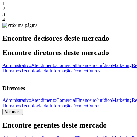
1
2
3
4
Encontre decisores deste mercado
Encontre diretores deste mercado
Administrativo
Atendimento
Comercial
Financeiro
Jurídico
Marketing
Re
Humanos
Tecnologia da Informação
Técnico
Outros
Diretores
Administrativo
Atendimento
Comercial
Financeiro
Jurídico
Marketing
Re
Humanos
Tecnologia da Informação
Técnico
Outros
Ver mais
Encontre gerentes deste mercado