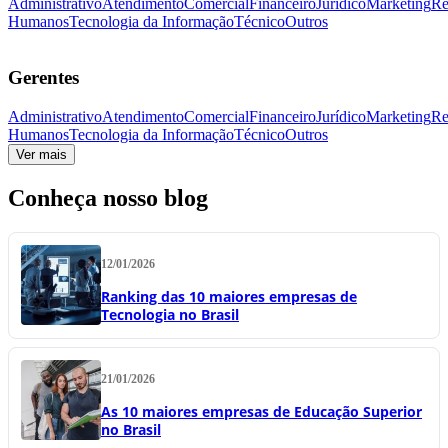
Administrativo
Atendimento
Comercial
Financeiro
Jurídico
Marketing
Re
Humanos
Tecnologia da Informação
Técnico
Outros
Gerentes
Administrativo
Atendimento
Comercial
Financeiro
Jurídico
Marketing
Re
Humanos
Tecnologia da Informação
Técnico
Outros
Ver mais
Conheça nosso blog
12/01/2026
Ranking das 10 maiores empresas de
Tecnologia no Brasil
21/01/2026
As 10 maiores empresas de Educação Superior
no Brasil