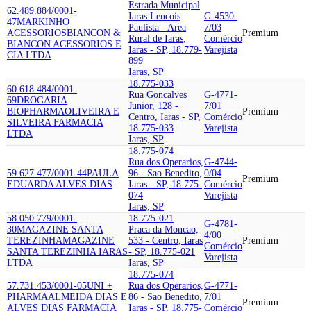
Estrada Municipal
62.489.884/0001-
Iaras Lencois
G-4530-
47
MARKINHO
Paulista - Area
7/03
ACESSORIOS
BIANCON &
Premium
Rural de Iaras,
Comércio
BIANCON ACESSORIOS E
Iaras - SP, 18.779-
Varejista
CIA LTDA
899
Iaras, SP
18.775-033
60.618.484/0001-
Rua Goncalves
G-4771-
69
DROGARIA
Junior, 128 -
7/01
BIOPHARMA
OLIVEIRA E
Premium
Centro, Iaras - SP,
Comércio
SILVEIRA FARMACIA
18.775-033
Varejista
LTDA
Iaras, SP
18.775-074
Rua dos Operarios,
G-4744-
59.627.477/0001-44
PAULA
96 - Sao Benedito,
0/04
Premium
EDUARDA ALVES DIAS
Iaras - SP, 18.775-
Comércio
074
Varejista
Iaras, SP
58.050.779/0001-
18.775-021
G-4781-
30
MAGAZINE SANTA
Praca da Moncao,
4/00
TEREZINHA
MAGAZINE
533 - Centro, Iaras
Premium
Comércio
SANTA TEREZINHA IARAS
- SP, 18.775-021
Varejista
LTDA
Iaras, SP
18.775-074
57.731.453/0001-05
UNI +
Rua dos Operarios,
G-4771-
PHARMA
ALMEIDA DIAS E
86 - Sao Benedito,
7/01
Premium
ALVES DIAS FARMACIA
Iaras - SP, 18.775-
Comércio