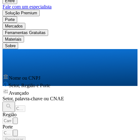
Entre
Fale com um especialista
Solução Premium
Porte
Mercados
Ferramentas Gratuitas
Materiais
Sobre
Nome ou CNPJ
Setor, Região e Porte
Avançado
Setor, palavra-chave ou CNAE
Região
Porte
Pesquisar