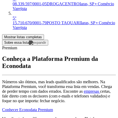
08.339.597/0001-05
DROGACENTRO
Iaras, SP • Comércio
Varejista
5°
15.710.670/0001-79
POSTO TAQUARI
Iaras, SP • Comércio
Varejista
Mostrar listas completas
Sobre essa lista
Premium
Conheça a Plataforma Premium da
Econodata
Números são ótimos, mas leads qualificados são melhores. Na
Plataforma Premium, você transforma essa lista em vendas. Chega
de perder tempo com dados errados. Encontre as
empresas
certas,
fale direto com os decisores (com e-mails e telefones validados) e
foque no que importa: fechar negócio.
Conhecer Econodata Premium