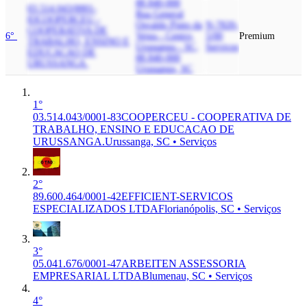
88.840-000
03.514.043/0001-
Rua General
83
COOPERCEU -
Osvaldo Pinto da
N-7820-
COOPERATIVA DE
6°
Veiga - Centro,
5/00
Premium
TRABALHO, ENSINO E
Urussanga - SC,
Serviços
EDUCACAO DE
88.840-000
URUSSANGA.
Urussanga, SC
1°
03.514.043/0001-83
COOPERCEU - COOPERATIVA DE
TRABALHO, ENSINO E EDUCACAO DE
URUSSANGA.
Urussanga, SC • Serviços
2°
89.600.464/0001-42
EFFICIENT-SERVICOS
ESPECIALIZADOS LTDA
Florianópolis, SC • Serviços
3°
05.041.676/0001-47
ARBEITEN ASSESSORIA
EMPRESARIAL LTDA
Blumenau, SC • Serviços
4°