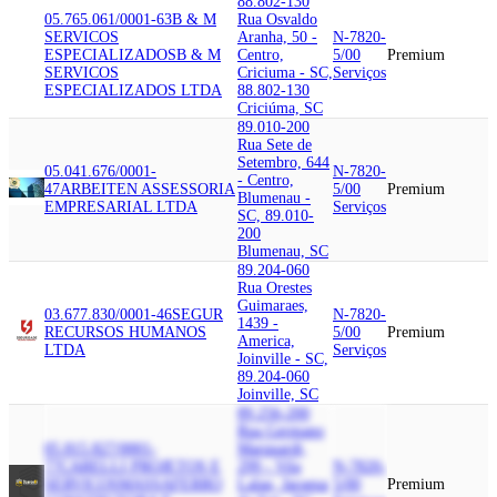
88.802-130
05.765.061/0001-63
B & M
Rua Osvaldo
SERVICOS
Aranha, 50 -
N-7820-
ESPECIALIZADOS
B & M
Centro,
5/00
Premium
SERVICOS
Criciuma - SC,
Serviços
ESPECIALIZADOS LTDA
88.802-130
Criciúma, SC
89.010-200
Rua Sete de
Setembro, 644
05.041.676/0001-
N-7820-
- Centro,
47
ARBEITEN ASSESSORIA
5/00
Premium
Blumenau -
EMPRESARIAL LTDA
Serviços
SC, 89.010-
200
Blumenau, SC
89.204-060
Rua Orestes
Guimaraes,
03.677.830/0001-46
SEGUR
N-7820-
1439 -
RECURSOS HUMANOS
5/00
Premium
America,
LTDA
Serviços
Joinville - SC,
89.204-060
Joinville, SC
89.256-200
Rua Germano
05.815.827/0001-
Marquardt,
77
CARELLI PROJETOS E
299 - Vila
N-7820-
SERVICOS
MASSAFERRO
Lalau, Jaragua
5/00
Premium