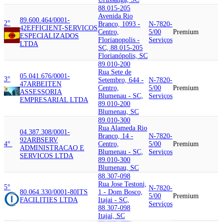
88.015-205
Avenida Rio
89.600.464/0001-
2°
Branco, 1093 -
N-7820-
42
EFFICIENT-SERVICOS
Centro,
5/00
Premium
ESPECIALIZADOS
Florianopolis -
Serviços
LTDA
SC, 88.015-205
Florianópolis, SC
89.010-200
Rua Sete de
05.041.676/0001-
3°
Setembro, 644 -
N-7820-
47
ARBEITEN
Centro,
5/00
Premium
ASSESSORIA
Blumenau - SC,
Serviços
EMPRESARIAL LTDA
89.010-200
Blumenau, SC
89.010-300
Rua Alameda Rio
04.387.308/0001-
Branco, 14 -
N-7820-
92
ARBSERV
4°
Centro,
5/00
Premium
ADMINISTRACAO E
Blumenau - SC,
Serviços
SERVICOS LTDA
89.010-300
Blumenau, SC
88.307-098
Rua Jose Testoni,
5°
N-7820-
80.064.330/0001-80
ITS
1 - Dom Bosco,
5/00
Premium
FACILITIES LTDA
Itajai - SC,
Serviços
88.307-098
Itajaí, SC