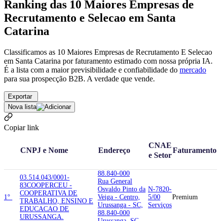
Ranking das 10 Maiores Empresas de
Recrutamento e Selecao em Santa
Catarina
Classificamos as 10 Maiores Empresas de Recrutamento E Selecao
em Santa Catarina por faturamento estimado com nossa própria IA.
É a lista com a maior previsibilidade e confiabilidade
do
mercado
para sua prospecção B2B. A verdade que vende.
Exportar
Nova lista
Copiar link
CNAE
CNPJ e Nome
Endereço
Faturamento
e Setor
88.840-000
03.514.043/0001-
Rua General
83
COOPERCEU -
Osvaldo Pinto da
N-7820-
COOPERATIVA DE
1°
Veiga - Centro,
5/00
Premium
TRABALHO, ENSINO E
Urussanga - SC,
Serviços
EDUCACAO DE
88.840-000
URUSSANGA.
Urussanga, SC