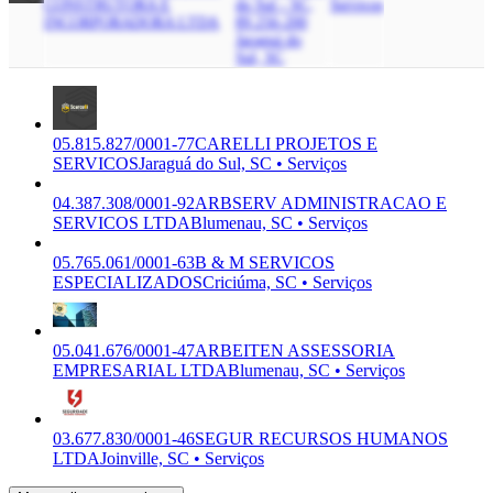
CONSTRUTORA E
do Sul - SC,
Serviços
INCORPORADORA LTDA
89.256-200
Jaraguá do
Sul, SC
05.815.827/0001-77
CARELLI PROJETOS E
SERVICOS
Jaraguá do Sul, SC • Serviços
04.387.308/0001-92
ARBSERV ADMINISTRACAO E
SERVICOS LTDA
Blumenau, SC • Serviços
05.765.061/0001-63
B & M SERVICOS
ESPECIALIZADOS
Criciúma, SC • Serviços
05.041.676/0001-47
ARBEITEN ASSESSORIA
EMPRESARIAL LTDA
Blumenau, SC • Serviços
03.677.830/0001-46
SEGUR RECURSOS HUMANOS
LTDA
Joinville, SC • Serviços