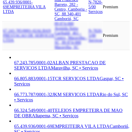
65.439.936/0001-
N-7820-
Barreto, 282 -
69
EMPREITEIRA VILA
5/00
Premium
Centro, Camboriu -
LTDA
Serviços
SC, 88.340-401
Camboriú, SC
89.874-000
Avenida Anita
67.243.785/0001-02
ALBAN
N-7820-
Garibaldi, 461 -
PRESTACAO DE SERVICOS
5/00
Premium
Centro, Maravilha -
LTDA
Serviços
SC, 89.874-000
Maravilha, SC
67.243.785/0001-02
ALBAN PRESTACAO DE
SERVICOS LTDA
Maravilha, SC • Serviços
66.805.883/0001-15
TCR SERVICOS LTDA
Gaspar, SC •
Serviços
66.773.787/0001-32
JKM SERVICOS LTDA
Rio do Sul, SC
• Serviços
66.324.549/0001-40
TELEIOS EMPRETEIRA DE MAO
DE OBRA
Itapema, SC • Serviços
65.439.936/0001-69
EMPREITEIRA VILA LTDA
Camboriú,
SC • Serviços