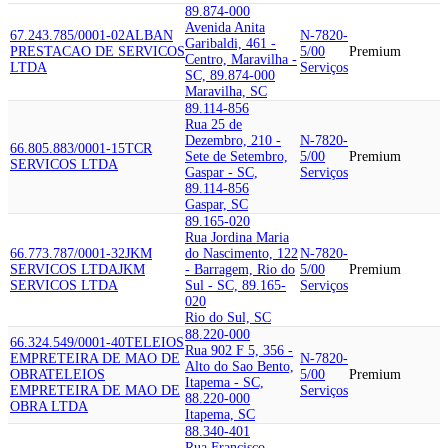
89.874-000
Avenida Anita
67.243.785/0001-02
ALBAN
N-7820-
Garibaldi, 461 -
PRESTACAO DE SERVICOS
5/00
Premium
Centro, Maravilha -
LTDA
Serviços
SC, 89.874-000
Maravilha, SC
89.114-856
Rua 25 de
Dezembro, 210 -
N-7820-
66.805.883/0001-15
TCR
Sete de Setembro,
5/00
Premium
SERVICOS LTDA
Gaspar - SC,
Serviços
89.114-856
Gaspar, SC
89.165-020
Rua Jordina Maria
66.773.787/0001-32
JKM
do Nascimento, 122
N-7820-
SERVICOS LTDA
JKM
- Barragem, Rio do
5/00
Premium
SERVICOS LTDA
Sul - SC, 89.165-
Serviços
020
Rio do Sul, SC
88.220-000
66.324.549/0001-40
TELEIOS
Rua 902 F 5, 356 -
EMPRETEIRA DE MAO DE
N-7820-
Alto do Sao Bento,
OBRA
TELEIOS
5/00
Premium
Itapema - SC,
EMPRETEIRA DE MAO DE
Serviços
88.220-000
OBRA LTDA
Itapema, SC
88.340-401
Rua Francisco