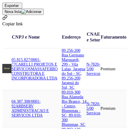
Exportar
Nova lista
Copiar link
CNAE
CNPJ e Nome
Endereço
Faturamento
e Setor
89.256-200
Rua Germano
05.815.827/0001-
Marquardt,
77
CARELLI PROJETOS E
299 - Vila
N-7820-
SERVICOS
MASSAFERRO
Lalau, Jaragua
5/00
Premium
CONSTRUTORA E
do Sul - SC,
Serviços
INCORPORADORA LTDA
89.256-200
Jaraguá do
Sul, SC
89.010-300
Rua Alameda
04.387.308/0001-
Rio Branco, 14
N-7820-
92
ARBSERV
- Centro,
5/00
Premium
ADMINISTRACAO E
Blumenau -
Serviços
SERVICOS LTDA
SC, 89.010-
300
Blumenau, SC