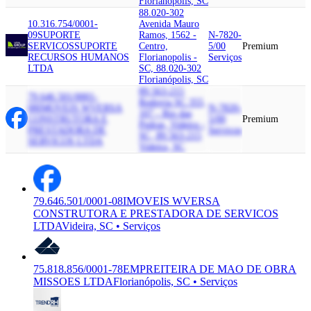
Florianópolis, SC
88.020-302
10.316.754/0001-
Avenida Mauro
09
SUPORTE
Ramos, 1562 -
N-7820-
SERVICOS
SUPORTE
Centro,
5/00
Premium
RECURSOS HUMANOS
Florianopolis -
Serviços
LTDA
SC, 88.020-302
Florianópolis, SC
89.563-215
79.646.501/0001-
Rodovia SC 355,
08
IMOVEIS WVERSA
N-7820-
107 - Rio das
CONSTRUTORA E
5/00
Premium
Pedras, Videira -
PRESTADORA DE
Serviços
SC, 89.563-215
SERVICOS LTDA
Videira, SC
79.646.501/0001-08
IMOVEIS WVERSA
CONSTRUTORA E PRESTADORA DE SERVICOS
LTDA
Videira, SC • Serviços
75.818.856/0001-78
EMPREITEIRA DE MAO DE OBRA
MISSOES LTDA
Florianópolis, SC • Serviços