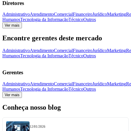
Diretores
Administrativo
Atendimento
Comercial
Financeiro
Jurídico
Marketing
Re
Humanos
Tecnologia da Informação
Técnico
Outros
Ver mais
Encontre gerentes deste mercado
Administrativo
Atendimento
Comercial
Financeiro
Jurídico
Marketing
Re
Humanos
Tecnologia da Informação
Técnico
Outros
Gerentes
Administrativo
Atendimento
Comercial
Financeiro
Jurídico
Marketing
Re
Humanos
Tecnologia da Informação
Técnico
Outros
Ver mais
Conheça nosso blog
12/01/2026