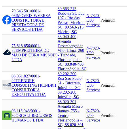
89.563-215
79.646.501/0001-
Rodovia SC 355,
08
IMOVEIS WVERSA
N-7820-
107 - Rio das
CONSTRUTORA E
5/00
Premium
Pedras, Videira -
PRESTADORA DE
Serviços
SC, 89.563-215
SERVICOS LTDA
Videira, SC
88.040-400
Avenida
75.818.856/0001-
Desembargador
N-7820-
78
EMPREITEIRA DE
Vitor Lima, 260
5/00
Premium
MAO DE OBRA MISSOES
- Trindade,
Serviços
LTDA
Florianopolis -
SC, 88.040-400
Florianópolis, SC
89.202-200
08.951.827/0001-
Rua Sao Paulo,
92
TRENDRH
N-7820-
31 - Bucarein,
CONSULTING
TRENDRH
5/00
Premium
Joinville - SC,
CONSULTORIA
Serviços
89.202-200
EXECUTIVA LTDA
Joinville, SC
88.020-301
Avenida Mauro
06.113.048/0001-
Ramos, 755 -
N-7820-
92
ORCALI RECURSOS
Centro,
5/00
Premium
HUMANOS LTDA
Florianopolis -
Serviços
SC, 88.020-301