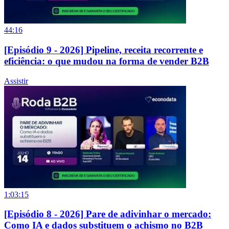
44:16
[Episódio 9 - 2026] Pipeline, receita recorrente e
eficiência: o que mudou na forma de vender B2B
Assistir
1:03:15
[Episódio 8 - 2026] Pare de adivinhar o mercado:
Como IA e dados substituem o achismo no B2B