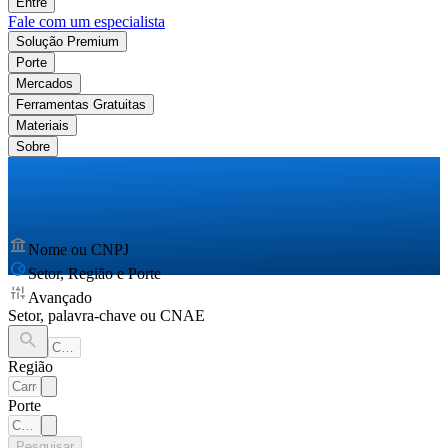
Entre
Fale com um especialista
Solução Premium
Porte
Mercados
Ferramentas Gratuitas
Materiais
Sobre
Nome ou CNPJ
Setor, Região e Porte
Avançado
Setor, palavra-chave ou CNAE
Região
Porte
Pesquisar