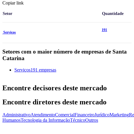
Copiar link
Setor
Quantidade
191
Serviços
Setores com o maior número de empresas de Santa
Catarina
Serviços
191 empresas
Encontre decisores deste mercado
Encontre diretores deste mercado
Administrativo
Atendimento
Comercial
Financeiro
Jurídico
Marketing
Re
Humanos
Tecnologia da Informação
Técnico
Outros