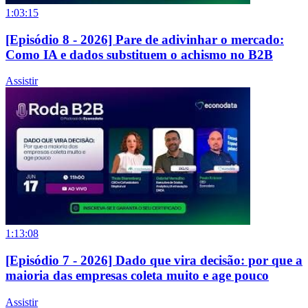
1:03:15
[Episódio 8 - 2026] Pare de adivinhar o mercado:
Como IA e dados substituem o achismo no B2B
Assistir
1:13:08
[Episódio 7 - 2026] Dado que vira decisão: por que a
maioria das empresas coleta muito e age pouco
Assistir