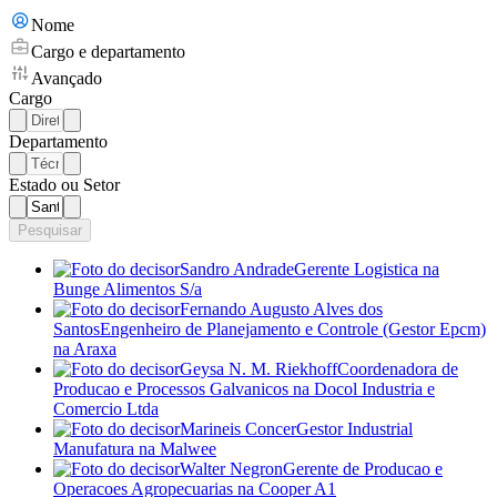
Nome
Cargo e departamento
Avançado
Cargo
Departamento
Estado ou Setor
Pesquisar
Sandro Andrade
Gerente Logistica
na
Bunge Alimentos S/a
Fernando Augusto Alves dos
Santos
Engenheiro de Planejamento e Controle (Gestor Epcm)
na Araxa
Geysa N. M. Riekhoff
Coordenadora de
Producao e Processos Galvanicos
na Docol Industria e
Comercio Ltda
Marineis Concer
Gestor Industrial
Manufatura
na Malwee
Walter Negron
Gerente de Producao e
Operacoes Agropecuarias
na Cooper A1