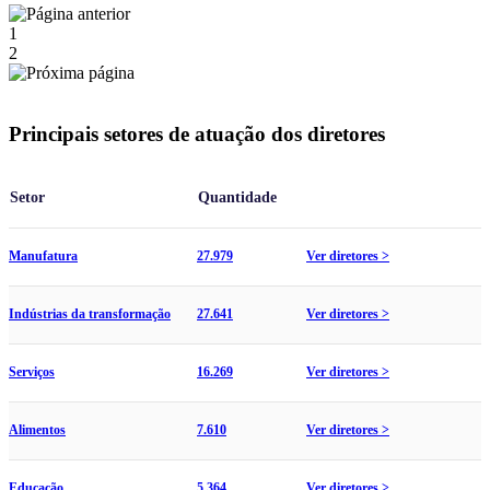
1
2
Principais setores de atuação dos diretores
Setor
Quantidade
Manufatura
27.979
Ver diretores >
Indústrias da transformação
27.641
Ver diretores >
Serviços
16.269
Ver diretores >
Alimentos
7.610
Ver diretores >
Educação
5.364
Ver diretores >