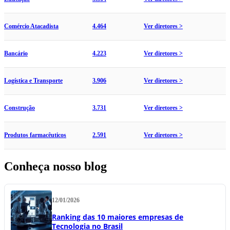
Comércio Atacadista
4.464
Ver diretores >
Bancário
4.223
Ver diretores >
Logística e Transporte
3.906
Ver diretores >
Construção
3.731
Ver diretores >
Produtos farmacêuticos
2.591
Ver diretores >
Conheça nosso blog
12/01/2026
Ranking das 10 maiores empresas de
Tecnologia no Brasil