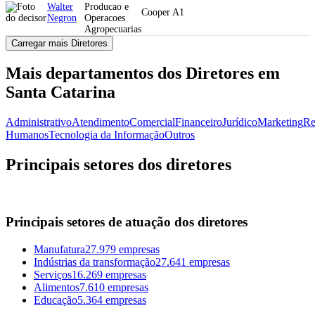
Walter
Producao e
Cooper A1
Negron
Operacoes
Agropecuarias
Carregar mais Diretores
Mais departamentos dos Diretores em
Santa Catarina
Administrativo
Atendimento
Comercial
Financeiro
Jurídico
Marketing
Re
Humanos
Tecnologia da Informação
Outros
Principais setores dos diretores
Principais setores de atuação dos diretores
Manufatura
27.979 empresas
Indústrias da transformação
27.641 empresas
Serviços
16.269 empresas
Alimentos
7.610 empresas
Educação
5.364 empresas