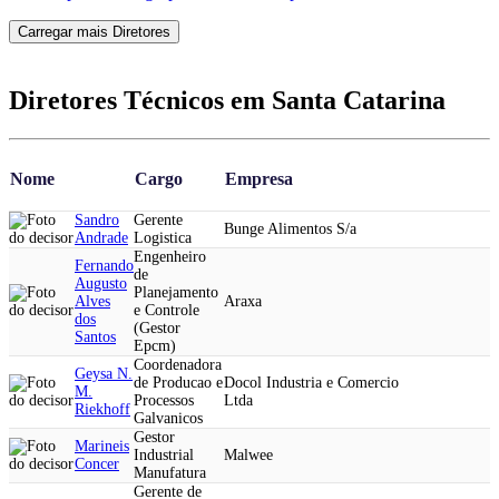
Carregar mais Diretores
Diretores Técnicos em Santa Catarina
Nome
Cargo
Empresa
Sandro
Gerente
Bunge Alimentos S/a
Andrade
Logistica
Engenheiro
Fernando
de
Augusto
Planejamento
Alves
Araxa
e Controle
dos
(Gestor
Santos
Epcm)
Coordenadora
Geysa N.
de Producao e
Docol Industria e Comercio
M.
Processos
Ltda
Riekhoff
Galvanicos
Gestor
Marineis
Industrial
Malwee
Concer
Manufatura
Gerente de