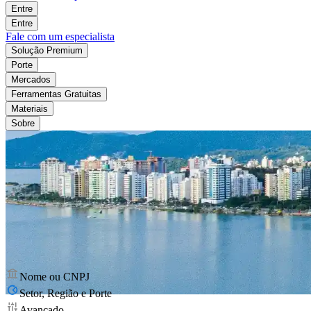
Entre
Entre
Fale com um especialista
Solução Premium
Porte
Mercados
Ferramentas Gratuitas
Materiais
Sobre
Nome ou CNPJ
Setor, Região e Porte
Avançado