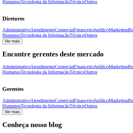
Humanos
Tecnologia da Informação
Técnico
Outros
Diretores
Administrativo
Atendimento
Comercial
Financeiro
Jurídico
Marketing
Re
Humanos
Tecnologia da Informação
Técnico
Outros
Ver mais
Encontre gerentes deste mercado
Administrativo
Atendimento
Comercial
Financeiro
Jurídico
Marketing
Re
Humanos
Tecnologia da Informação
Técnico
Outros
Gerentes
Administrativo
Atendimento
Comercial
Financeiro
Jurídico
Marketing
Re
Humanos
Tecnologia da Informação
Técnico
Outros
Ver mais
Conheça nosso blog