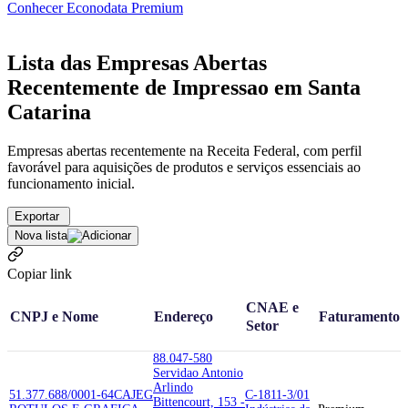
Conhecer Econodata Premium
Lista das Empresas Abertas
Recentemente de Impressao em Santa
Catarina
Empresas abertas recentemente na Receita Federal, com perfil
favorável para aquisições de produtos e serviços essenciais ao
funcionamento inicial.
Exportar
Nova lista
Copiar link
CNAE e
CNPJ e Nome
Endereço
Faturamento
Setor
88.047-580
Servidao Antonio
Arlindo
51.377.688/0001-64
CAJEG
C-1811-3/01
Bittencourt, 153 -