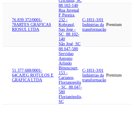
Criciúma, SC
88.102-140
Rua Juvenal
F Pereira,
76.839.372/0001-
232 -
C-1811-3/01
78
ARTES GRAFICAS
Kobrasol,
Indústrias da
Premium
RIOSUL LTDA
Sao Jose -
transformação
SC, 88.102-
140
São José, SC
88.047-580
Servidao
Antonio
Arlindo
Bittencourt,
51.377.688/0001-
C-1811-3/01
153 -
64
CAJEG ROTULOS E
Indústrias da
Premium
Carianos,
GRAFICA LTDA
transformação
Florianopolis
- SC, 88.047-
580
Florianópolis,
SC
88.514-605
Avenida
Doutor Joao
85.251.833/0001-
Pedro
C-1811-3/01
88
ARAUCARIA
Arruda, 1690
Indústrias da
Premium
INDUSTRIA E EDITORA
- Area
transformação