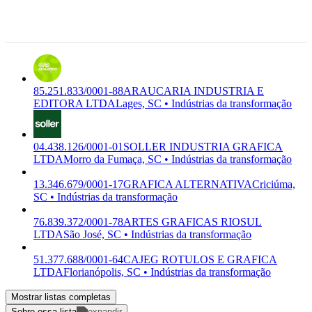
LTDA
Industrial,
Lages - SC,
88.514-605
Lages, SC
85.251.833/0001-88
ARAUCARIA INDUSTRIA E
EDITORA LTDA
Lages, SC • Indústrias da transformação
04.438.126/0001-01
SOLLER INDUSTRIA GRAFICA
LTDA
Morro da Fumaça, SC • Indústrias da transformação
13.346.679/0001-17
GRAFICA ALTERNATIVA
Criciúma,
SC • Indústrias da transformação
76.839.372/0001-78
ARTES GRAFICAS RIOSUL
LTDA
São José, SC • Indústrias da transformação
51.377.688/0001-64
CAJEG ROTULOS E GRAFICA
LTDA
Florianópolis, SC • Indústrias da transformação
Mostrar listas completas
Sobre essa lista