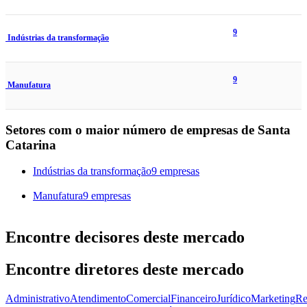
9
Indústrias da transformação
9
Manufatura
Setores com o maior número de empresas de Santa
Catarina
Indústrias da transformação
9 empresas
Manufatura
9 empresas
Encontre decisores deste mercado
Encontre diretores deste mercado
Administrativo
Atendimento
Comercial
Financeiro
Jurídico
Marketing
Re