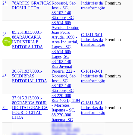
2°
78
ARTES GRAFICAS
Kobrasol, Sao
Indústrias da
Premium
RIOSUL LTDA
Jose - SC,
transformação
88.102-140
São José, SC
88.514-605
Avenida Doutor
85.251.833/0001-
Joao Pedro
3°
C-1811-3/01
88
ARAUCARIA
Arruda, 1690 -
Indústrias da
Premium
INDUSTRIA E
Area Industrial,
transformação
EDITORA LTDA
Lages - SC,
88.514-605
Lages, SC
88.102-140
Rua Juvenal
30.671.937/0001-
Pereira, 222 -
C-1811-3/01
4°
50
EDIBRAS
Kobrasol, Sao
Indústrias da
Premium
EDITORIAL LTDA
Jose - SC,
transformação
88.102-140
São José, SC
88.220-000
37.915.313/0001-
Rua 406 B, 1194
80
GRAFICA FOUR
C-1811-3/01
- Morretes,
5°
DIGITAL
GRAFICA
Indústrias da
Premium
Itapema - SC,
FOUR DIGITAL
transformação
88.220-000
LTDA
Itapema, SC
88.830-000
Rodovia SC 443,
04.438.126/0001-
14951 - Monte