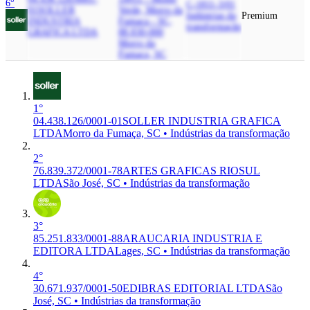
6°
C-1811-3/01
01
SOLLER
Verde, Morro da
Indústrias da
Premium
INDUSTRIA
Fumaca - SC,
transformação
GRAFICA LTDA
88.830-000
Morro da
Fumaça, SC
1°
04.438.126/0001-01
SOLLER INDUSTRIA GRAFICA
LTDA
Morro da Fumaça, SC • Indústrias da transformação
2°
76.839.372/0001-78
ARTES GRAFICAS RIOSUL
LTDA
São José, SC • Indústrias da transformação
3°
85.251.833/0001-88
ARAUCARIA INDUSTRIA E
EDITORA LTDA
Lages, SC • Indústrias da transformação
4°
30.671.937/0001-50
EDIBRAS EDITORIAL LTDA
São
José, SC • Indústrias da transformação