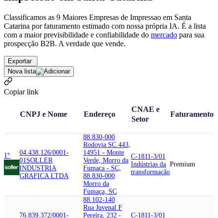
Classificamos as 9 Maiores Empresas de Impressao em Santa
Catarina por faturamento estimado com nossa própria IA. É a lista
com a maior previsibilidade e confiabilidade
do
mercado
para sua
prospecção B2B. A verdade que vende.
Exportar
Nova lista
Copiar link
CNAE e
CNPJ e Nome
Endereço
Faturamento
Setor
88.830-000
Rodovia SC 443,
04.438.126/0001-
14951 - Monte
1°
C-1811-3/01
01
SOLLER
Verde, Morro da
Indústrias da
Premium
INDUSTRIA
Fumaca - SC,
transformação
GRAFICA LTDA
88.830-000
Morro da
Fumaça, SC
88.102-140
Rua Juvenal F
76.839.372/0001-
Pereira, 232 -
C-1811-3/01