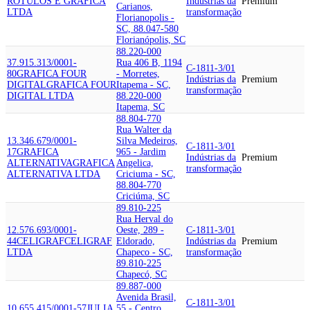
ROTULOS E GRAFICA
Indústrias da
Premium
Carianos,
LTDA
transformação
Florianopolis -
SC, 88.047-580
Florianópolis, SC
88.220-000
37.915.313/0001-
Rua 406 B, 1194
C-1811-3/01
80
GRAFICA FOUR
- Morretes,
Indústrias da
Premium
DIGITAL
GRAFICA FOUR
Itapema - SC,
transformação
DIGITAL LTDA
88.220-000
Itapema, SC
88.804-770
Rua Walter da
13.346.679/0001-
Silva Medeiros,
C-1811-3/01
17
GRAFICA
965 - Jardim
Indústrias da
Premium
ALTERNATIVA
GRAFICA
Angelica,
transformação
ALTERNATIVA LTDA
Criciuma - SC,
88.804-770
Criciúma, SC
89.810-225
Rua Herval do
12.576.693/0001-
Oeste, 289 -
C-1811-3/01
44
CELIGRAF
CELIGRAF
Eldorado,
Indústrias da
Premium
LTDA
Chapeco - SC,
transformação
89.810-225
Chapecó, SC
89.887-000
Avenida Brasil,
C-1811-3/01
10.655.415/0001-57
JULIA
55 - Centro,