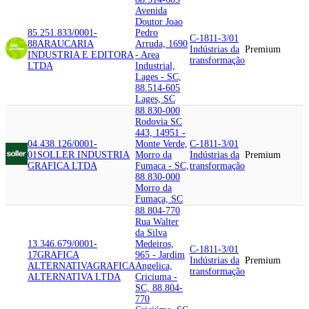
Avenida
Doutor Joao
85.251.833/0001-
Pedro
C-1811-3/01
88
ARAUCARIA
Arruda, 1690
Indústrias da
Premium
INDUSTRIA E EDITORA
- Area
transformação
LTDA
Industrial,
Lages - SC,
88.514-605
Lages, SC
88.830-000
Rodovia SC
443, 14951 -
04.438.126/0001-
Monte Verde,
C-1811-3/01
01
SOLLER INDUSTRIA
Morro da
Indústrias da
Premium
GRAFICA LTDA
Fumaca - SC,
transformação
88.830-000
Morro da
Fumaça, SC
88.804-770
Rua Walter
da Silva
13.346.679/0001-
Medeiros,
C-1811-3/01
17
GRAFICA
965 - Jardim
Indústrias da
Premium
ALTERNATIVA
GRAFICA
Angelica,
transformação
ALTERNATIVA LTDA
Criciuma -
SC, 88.804-
770