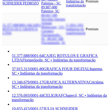
Indústrias da
Premium
SCHNEIDER PEDROZO
Palmitos - SC,
transformação
89.887-000
Palmitos, SC
88.047-580
Servidao Antonio
Arlindo
51.377.688/0001-64
CAJEG
C-1811-3/01
Bittencourt, 153 -
ROTULOS E GRAFICA
Indústrias da
Premium
Carianos,
LTDA
transformação
Florianopolis -
SC, 88.047-580
Florianópolis, SC
51.377.688/0001-64
CAJEG ROTULOS E GRAFICA
LTDA
Florianópolis, SC • Indústrias da transformação
37.915.313/0001-80
GRAFICA FOUR DIGITAL
Itapema,
SC • Indústrias da transformação
13.346.679/0001-17
GRAFICA ALTERNATIVA
Criciúma,
SC • Indústrias da transformação
12.576.693/0001-44
CELIGRAF
Chapecó, SC • Indústrias da
transformação
10.655.415/0001-57
JULIA SCHNEIDER