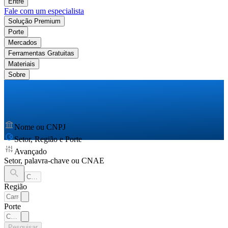
Entre
Fale com um especialista
Solução Premium
Porte
Mercados
Ferramentas Gratuitas
Materiais
Sobre
Nome ou CNPJ
Setor, Região e Porte
Avançado
Setor, palavra-chave ou CNAE
Região
Porte
Pesquisar