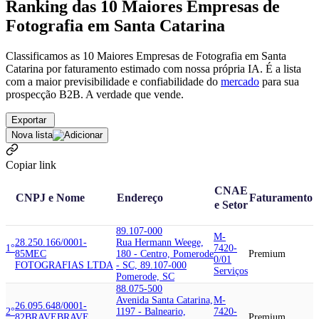
Ranking das 10 Maiores Empresas de
Fotografia em Santa Catarina
Classificamos as 10 Maiores Empresas de Fotografia em Santa
Catarina por faturamento estimado com nossa própria IA. É a lista
com a maior previsibilidade e confiabilidade
do
mercado
para sua
prospecção B2B. A verdade que vende.
Exportar
Nova lista
Copiar link
CNAE
CNPJ e Nome
Endereço
Faturamento
e Setor
89.107-000
M-
28.250.166/0001-
Rua Hermann Weege,
1°
7420-
85
MEC
180 - Centro, Pomerode
Premium
0/01
FOTOGRAFIAS LTDA
- SC, 89.107-000
Serviços
Pomerode, SC
88.075-500
Avenida Santa Catarina,
M-
26.095.648/0001-
2°
1197 - Balneario,
7420-
82
BRAVE
BRAVE
Premium