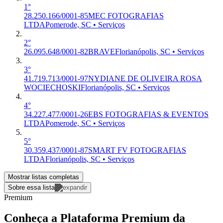
1°
28.250.166/0001-85
MEC FOTOGRAFIAS
LTDA
Pomerode, SC • Serviços
2°
26.095.648/0001-82
BRAVE
Florianópolis, SC • Serviços
3°
41.719.713/0001-97
NYDIANE DE OLIVEIRA ROSA
WOCIECHOSKI
Florianópolis, SC • Serviços
4°
34.227.477/0001-26
EBS FOTOGRAFIAS & EVENTOS
LTDA
Pomerode, SC • Serviços
5°
30.359.437/0001-87
SMART FV FOTOGRAFIAS
LTDA
Florianópolis, SC • Serviços
Mostrar listas completas
Sobre essa lista
Premium
Conheça a Plataforma Premium da