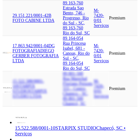
89.163-760
Estrada Sao
M-
Bento, 746 -
29.151.221/0001-42
B
7420-
Progresso, Rio
Premium
FOTO CABINE LTDA
0/01
do Sul - SC,
Serviços
89.163-760
Rio do Sul, SC
89.164-054
Rua Princesa
17.863.942/0001-04
DG
M-
Isabel, 681 -
FOTOGRAFIA
DIEGO
7420-
Canoas, Rio do
Premium
GERBER FOTOGRAFIA
0/01
Sul - SC,
LTDA
Serviços
89.164-054
Rio do Sul, SC
89.801-500
Rua Marechal
15.522.588/0001-
M-
Floriano Peixoto,
10
STARPIX
7420-
555 - Centro,
Premium
STUDIO
STARPIX
0/01
Chapeco - SC,
STUDIO LTDA
Serviços
89.801-500
Chapecó, SC
15.522.588/0001-10
STARPIX STUDIO
Chapecó, SC •
Serviços