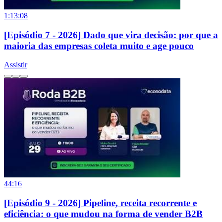
1:13:08
[Episódio 7 - 2026] Dado que vira decisão: por que a
maioria das empresas coleta muito e age pouco
Assistir
44:16
[Episódio 9 - 2026] Pipeline, receita recorrente e
eficiência: o que mudou na forma de vender B2B