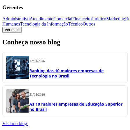
Gerentes
Administrativo
Atendimento
Comercial
Financeiro
Jurídico
Marketing
Re
Humanos
Tecnologia da Informação
Técnico
Outros
Ver mais
Conheça nosso blog
12/01/2026
Ranking das 10 maiores empresas de
Tecnologia no Brasil
21/01/2026
As 10 maiores empresas de Educação Superior
no Brasil
Visitar o blog