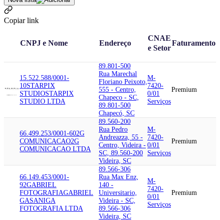
Copiar link
CNAE
CNPJ e Nome
Endereço
Faturamento
e Setor
89.801-500
Rua Marechal
15.522.588/0001-
M-
Floriano Peixoto,
10
STARPIX
7420-
555 - Centro,
Premium
STUDIO
STARPIX
0/01
Chapeco - SC,
STUDIO LTDA
Serviços
89.801-500
Chapecó, SC
89.560-200
Rua Pedro
M-
66.499.253/0001-60
2G
Andreazza, 55 -
7420-
COMUNICACAO
2G
Premium
Centro, Videira -
0/01
COMUNICACAO LTDA
SC, 89.560-200
Serviços
Videira, SC
89.566-306
66.149.453/0001-
Rua Max Enz,
M-
92
GABRIEL
140 -
7420-
FOTOGRAFIA
GABRIEL
Universitario,
Premium
0/01
GASANIGA
Videira - SC,
Serviços
FOTOGRAFIA LTDA
89.566-306
Videira, SC