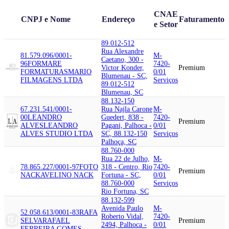
CNAE
CNPJ e Nome
Endereço
Faturamento
e Setor
89.012-512
Rua Alexandre
81.579.096/0001-
M-
Caetano, 300 -
96
FORMARE
7420-
Victor Konder,
Premium
FORMATURAS
MARIO
0/01
Blumenau - SC,
FILMAGENS LTDA
Serviços
89.012-512
Blumenau, SC
88.132-150
67.231.541/0001-
Rua Najla Carone
M-
00
LEANDRO
Guedert, 838 -
7420-
Premium
ALVES
LEANDRO
Pagani, Palhoca -
0/01
ALVES STUDIO LTDA
SC, 88.132-150
Serviços
Palhoça, SC
88.760-000
Rua 22 de Julho,
M-
78.865.227/0001-97
FOTO
318 - Centro, Rio
7420-
Premium
NACK
AVELINO NACK
Fortuna - SC,
0/01
88.760-000
Serviços
Rio Fortuna, SC
88.132-599
Avenida Paulo
M-
52.058.613/0001-83
RAFA
Roberto Vidal,
7420-
SELVA
RAFAEL
Premium
2494, Palhoca -
0/01
FERREIRA GOMES