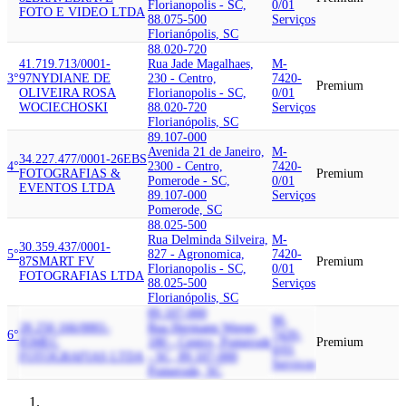
Florianopolis - SC,
0/01
FOTO E VIDEO LTDA
88.075-500
Serviços
Florianópolis, SC
88.020-720
41.719.713/0001-
Rua Jade Magalhaes,
M-
3°
97
NYDIANE DE
230 - Centro,
7420-
Premium
OLIVEIRA ROSA
Florianopolis - SC,
0/01
WOCIECHOSKI
88.020-720
Serviços
Florianópolis, SC
89.107-000
Avenida 21 de Janeiro,
M-
34.227.477/0001-26
EBS
4°
2300 - Centro,
7420-
FOTOGRAFIAS &
Premium
Pomerode - SC,
0/01
EVENTOS LTDA
89.107-000
Serviços
Pomerode, SC
88.025-500
Rua Delminda Silveira,
M-
30.359.437/0001-
5°
827 - Agronomica,
7420-
87
SMART FV
Premium
Florianopolis - SC,
0/01
FOTOGRAFIAS LTDA
88.025-500
Serviços
Florianópolis, SC
89.107-000
M-
28.250.166/0001-
Rua Hermann Weege,
6°
7420-
85
MEC
180 - Centro, Pomerode
Premium
0/01
FOTOGRAFIAS LTDA
- SC, 89.107-000
Serviços
Pomerode, SC