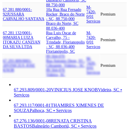
Balneário Camboriú, SC
88.750-000
M-
67.281.880/0001-
10a Rua Rua Fernado
7420-
92
JUSSARA
Rocker, Braco do Norte
Premium
0/01
CARVALHO SANTANA
- SC, 88.750-000
Serviços
Braço do Norte, SC
88.036-400
67.281.132/0001-
Rua Luis Oscar de
M-
00
MARIA LUIZA
Carvalho, 75 -
7420-
Premium
ITOKAZU CANZIAN
Trindade, Florianopolis
0/01
DA SILVA LTDA
- SC, 88.036-400
Serviços
Florianópolis, SC
89.564-076
M-
67.293.809/0001-
Rua Antonio Deon, 93 -
7420-
20
VINICIUS JOSE
Cibrazem, Videira - SC,
Premium
0/01
KNOB
89.564-076
Serviços
Videira, SC
67.293.809/0001-20
VINICIUS JOSE KNOB
Videira, SC •
Serviços
67.293.117/0001-81
THAMIRES XIMENES DE
SOUZA
Palhoça, SC • Serviços
67.276.136/0001-08
RENATA CRISTINA
BASTOS
Balneário Camboriú, SC • Serviços