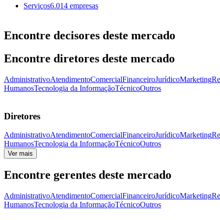
Serviços
6.014 empresas
Encontre decisores deste mercado
Encontre diretores deste mercado
Administrativo
Atendimento
Comercial
Financeiro
Jurídico
Marketing
Re
Humanos
Tecnologia da Informação
Técnico
Outros
Diretores
Administrativo
Atendimento
Comercial
Financeiro
Jurídico
Marketing
Re
Humanos
Tecnologia da Informação
Técnico
Outros
Ver mais
Encontre gerentes deste mercado
Administrativo
Atendimento
Comercial
Financeiro
Jurídico
Marketing
Re
Humanos
Tecnologia da Informação
Técnico
Outros