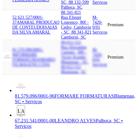
SC, 88.132-599
Serviços
Palhoça, SC
88.341-821
52.621.527/0001-
Rua Eliezer
M-
37
AMARAL PRODUCAO
Lourenco, 80f -
7420-
Premium
DE CONTEUDO
ISAIAS
Cedro, Camboriu
0/01
DA SILVA AMARAL
- SC, 88.341-821
Serviços
Camboriú, SC
89.012-512
Rua Alexandre
81.579.096/0001-
M-
Caetano, 300 -
96
FORMARE
7420-
Victor Konder,
Premium
FORMATURAS
MARIO
0/01
Blumenau - SC,
FILMAGENS LTDA
Serviços
89.012-512
Blumenau, SC
81.579.096/0001-96
FORMARE FORMATURAS
Blumenau,
SC • Serviços
67.231.541/0001-00
LEANDRO ALVES
Palhoça, SC •
Serviços