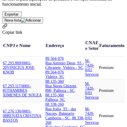
funcionamento inicial.
Exportar
Nova lista
Copiar link
CNAE
CNPJ e Nome
Endereço
Faturamento
e Setor
89.564-076
M-
67.293.809/0001-
Rua Antonio Deon, 93 -
7420-
20
VINICIUS JOSE
Cibrazem, Videira - SC,
Premium
0/01
KNOB
89.564-076
Serviços
Videira, SC
88.135-360
M-
67.293.117/0001-
Rua Nereu Ghizoni,
7420-
81
THAMIRES
890, Palhoca - SC,
Premium
0/01
XIMENES DE SOUZA
88.135-360
Serviços
Palhoça, SC
88.338-260
Rua Italia, 93 - das
M-
67.276.136/0001-
Nacoes, Balneario
7420-
08
RENATA CRISTINA
Premium
Camboriu - SC, 88.338-
0/01
BASTOS
260
Serviços