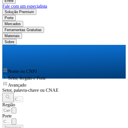
Entre
Fale com um especialista
Solução Premium
Porte
Mercados
Ferramentas Gratuitas
Materiais
Sobre
Nome ou CNPJ
Setor, Região e Porte
Avançado
Setor, palavra-chave ou CNAE
Região
Porte
Pesquisar