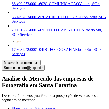
66.499.253/0001-60
2G COMUNICACAO
Videira, SC •
Serviços
66.149.453/0001-92
GABRIEL FOTOGRAFIA
Videira, SC •
Serviços
29.151.221/0001-42
B FOTO CABINE LTDA
Rio do Sul,
SC • Serviços
17.863.942/0001-04
DG FOTOGRAFIA
Rio do Sul, SC •
Serviços
Mostrar listas completas
Sobre essa lista
Análise de Mercado das empresas de
Fotografia em Santa Catarina
Descubra 4 motivos para focar sua prospecção de vendas neste
segmento de mercado:
Florianópolis
1.007 empresas