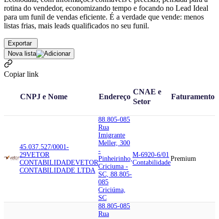
rotina do vendedor, economizando tempo e focando no Lead Ideal
para um funil de vendas eficiente. É a verdade que vende: menos
listas frias, mais leads qualificados no seu funil.
Exportar
Nova lista
Copiar link
CNAE e
CNPJ e Nome
Endereço
Faturamento
Setor
88.805-085
Rua
Imigrante
Meller, 300
45.037.527/0001-
-
29
VETOR
M-6920-6/01
Pinheirinho,
Premium
CONTABILIDADE
VETOR
Contabilidade
Criciuma -
CONTABILIDADE LTDA
SC, 88.805-
085
Criciúma,
SC
88.805-085
Rua