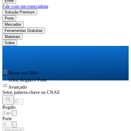
Entre
Fale com um especialista
Solução Premium
Porte
Mercados
Ferramentas Gratuitas
Materiais
Sobre
Nome ou CNPJ
Setor, Região e Porte
Avançado
Setor, palavra-chave ou CNAE
Região
Porte
Pesquisar