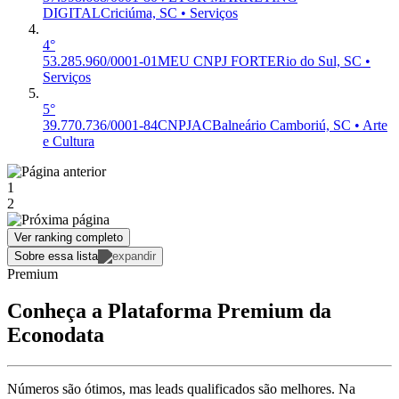
DIGITAL
Criciúma, SC • Serviços
4°
53.285.960/0001-01
MEU CNPJ FORTE
Rio do Sul, SC •
Serviços
5°
39.770.736/0001-84
CNPJAC
Balneário Camboriú, SC • Arte
e Cultura
1
2
Ver ranking completo
Sobre essa lista
Premium
Conheça a Plataforma Premium da
Econodata
Números são ótimos, mas leads qualificados são melhores. Na