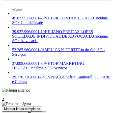
45.037.527/0001-29
VETOR CONTABILIDADE
Criciúma,
SC • Contabilidade
39.927.996/0001-10
JULIANO FREITAS LOPES
SOCIEDADE INDIVIDUAL DE ADVOCACIA
Criciúma,
SC • Advocacia
53.285.960/0001-01
MEU CNPJ FORTE
Rio do Sul, SC •
Serviços
37.998.668/0001-80
VETOR MARKETING
DIGITAL
Criciúma, SC • Serviços
39.770.736/0001-84
CNPJAC
Balneário Camboriú, SC • Arte
e Cultura
1
2
Mostrar listas completas