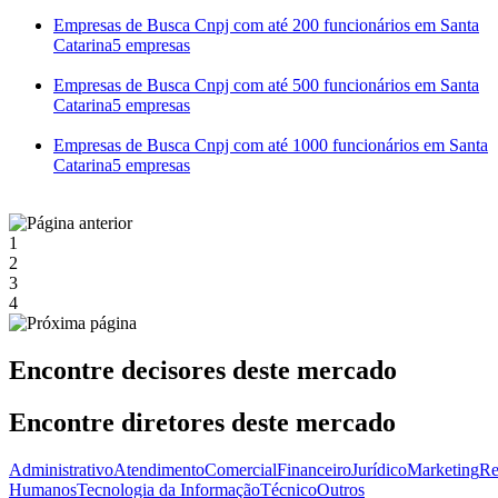
Empresas de Busca Cnpj com até 200 funcionários em Santa
Catarina
5 empresas
Empresas de Busca Cnpj com até 500 funcionários em Santa
Catarina
5 empresas
Empresas de Busca Cnpj com até 1000 funcionários em Santa
Catarina
5 empresas
1
2
3
4
Encontre decisores deste mercado
Encontre diretores deste mercado
Administrativo
Atendimento
Comercial
Financeiro
Jurídico
Marketing
Re
Humanos
Tecnologia da Informação
Técnico
Outros