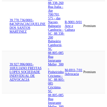
88.338-260
Rua Italia -
Ate
700/701,
575 - das
39.770.736/0001-
Nacoes,
R-9001-9/01
84
CNPJAC
JACQUELINE
Balneario
Arte e
Premium
DOS SANTOS
Camboriu -
Cultura
MARTINEZ
SC, 88.338-
260
Balneário
Camboriú,
SC
88.805-085
Rua
Imigrante
39.927.996/0001-
Meller, 300
10
JULIANO FREITAS
-
M-6911-7/01
LOPES SOCIEDADE
Pinheirinho,
Premium
Advocacia
INDIVIDUAL DE
Criciuma -
ADVOCACIA
SC, 88.805-
085
Criciúma,
SC
88.805-085
Rua
Imigrante
Meller, 300