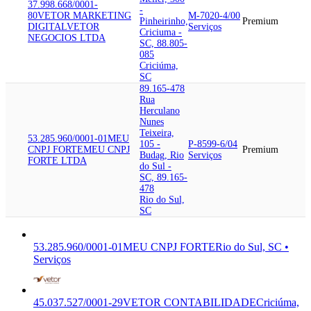
37.998.668/0001-
-
80
VETOR MARKETING
M-7020-4/00
Pinheirinho,
Premium
DIGITAL
VETOR
Serviços
Criciuma -
NEGOCIOS LTDA
SC, 88.805-
085
Criciúma,
SC
89.165-478
Rua
Herculano
Nunes
Teixeira,
53.285.960/0001-01
MEU
105 -
P-8599-6/04
CNPJ FORTE
MEU CNPJ
Premium
Budag, Rio
Serviços
FORTE LTDA
do Sul -
SC, 89.165-
478
Rio do Sul,
SC
53.285.960/0001-01
MEU CNPJ FORTE
Rio do Sul, SC •
Serviços
45.037.527/0001-29
VETOR CONTABILIDADE
Criciúma,