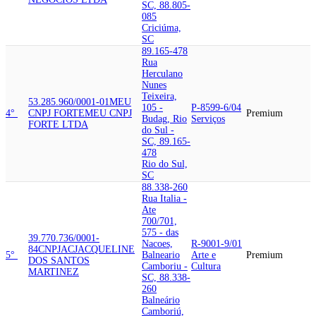
SC, 88.805-
085
Criciúma,
SC
89.165-478
Rua
Herculano
Nunes
Teixeira,
53.285.960/0001-01
MEU
105 -
P-8599-6/04
4°
CNPJ FORTE
MEU CNPJ
Premium
Budag, Rio
Serviços
FORTE LTDA
do Sul -
SC, 89.165-
478
Rio do Sul,
SC
88.338-260
Rua Italia -
Ate
700/701,
575 - das
39.770.736/0001-
Nacoes,
R-9001-9/01
84
CNPJAC
JACQUELINE
5°
Balneario
Arte e
Premium
DOS SANTOS
Camboriu -
Cultura
MARTINEZ
SC, 88.338-
260
Balneário
Camboriú,