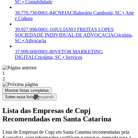
SC • Contabilidade
39.770.736/0001-84
CNPJAC
Balneário Camboriú, SC • Arte
e Cultura
39.927.996/0001-10
JULIANO FREITAS LOPES
SOCIEDADE INDIVIDUAL DE ADVOCACIA
Criciúma,
SC • Advocacia
37.998.668/0001-80
VETOR MARKETING
DIGITAL
Criciúma, SC • Serviços
1
2
Mostrar listas completas
Sobre essa lista
Lista das Empresas de Cnpj
Recomendadas em Santa Catarina
Lista de Empresas de Cnpj em Santa Catarina recomendadas pela
Econodata, com informações confiáveis e precisas, pensada para a