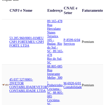
CNAE e
CNPJ e Nome
Endereço
Faturamento
Setor
89.165-478
Rua
Herculano
Nunes
Teixeira,
53.285.960/0001-01
MEU
105 -
P-8599-6/04
CNPJ FORTE
MEU CNPJ
Premium
Budag, Rio
Serviços
FORTE LTDA
do Sul -
SC, 89.165-
478
Rio do Sul,
SC
88.805-085
Rua
Imigrante
Meller, 300
45.037.527/0001-
-
29
VETOR
M-6920-6/01
Pinheirinho,
Premium
CONTABILIDADE
VETOR
Contabilidade
Criciuma -
CONTABILIDADE LTDA
SC, 88.805-
085
Criciúma,
SC