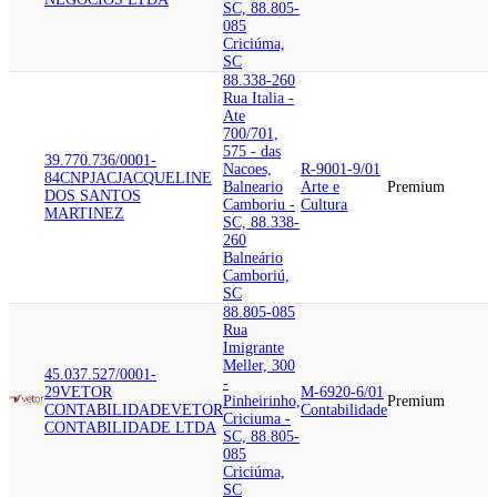
SC, 88.805-
085
Criciúma,
SC
88.338-260
Rua Italia -
Ate
700/701,
575 - das
39.770.736/0001-
Nacoes,
R-9001-9/01
84
CNPJAC
JACQUELINE
Balneario
Arte e
Premium
DOS SANTOS
Camboriu -
Cultura
MARTINEZ
SC, 88.338-
260
Balneário
Camboriú,
SC
88.805-085
Rua
Imigrante
Meller, 300
45.037.527/0001-
-
29
VETOR
M-6920-6/01
Pinheirinho,
Premium
CONTABILIDADE
VETOR
Contabilidade
Criciuma -
CONTABILIDADE LTDA
SC, 88.805-
085
Criciúma,
SC