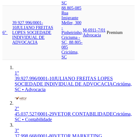
SC
88.805-085
Rua
Imigrante
39.927.996/0001-
Meller, 300
10
JULIANO FREITAS
-
M-6911-7/01
6°
LOPES SOCIEDADE
Pinheirinho,
Premium
Advocacia
INDIVIDUAL DE
Criciuma -
ADVOCACIA
SC, 88.805-
085
Criciúma,
SC
1°
39.927.996/0001-10
JULIANO FREITAS LOPES
SOCIEDADE INDIVIDUAL DE ADVOCACIA
Criciúma,
SC • Advocacia
2°
45.037.527/0001-29
VETOR CONTABILIDADE
Criciúma,
SC • Contabilidade
3°
37.998.668/0001-80
VETOR MARKETING