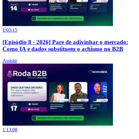
1:03:15
[Episódio 8 - 2026] Pare de adivinhar o mercado:
Como IA e dados substituem o achismo no B2B
Assistir
1:13:08