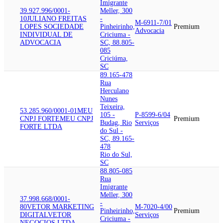
Imigrante
39.927.996/0001-
Meller, 300
10
JULIANO FREITAS
-
M-6911-7/01
LOPES SOCIEDADE
Pinheirinho,
Premium
Advocacia
INDIVIDUAL DE
Criciuma -
ADVOCACIA
SC, 88.805-
085
Criciúma,
SC
89.165-478
Rua
Herculano
Nunes
Teixeira,
53.285.960/0001-01
MEU
105 -
P-8599-6/04
CNPJ FORTE
MEU CNPJ
Premium
Budag, Rio
Serviços
FORTE LTDA
do Sul -
SC, 89.165-
478
Rio do Sul,
SC
88.805-085
Rua
Imigrante
Meller, 300
37.998.668/0001-
-
80
VETOR MARKETING
M-7020-4/00
Pinheirinho,
Premium
DIGITAL
VETOR
Serviços
Criciuma -
NEGOCIOS LTDA