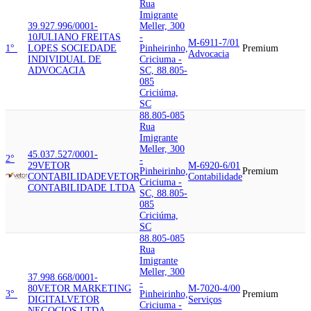
Rua
Imigrante
39.927.996/0001-
Meller, 300
10
JULIANO FREITAS
-
M-6911-7/01
1°
LOPES SOCIEDADE
Pinheirinho,
Premium
Advocacia
INDIVIDUAL DE
Criciuma -
ADVOCACIA
SC, 88.805-
085
Criciúma,
SC
88.805-085
Rua
Imigrante
Meller, 300
45.037.527/0001-
2°
-
29
VETOR
M-6920-6/01
Pinheirinho,
Premium
CONTABILIDADE
VETOR
Contabilidade
Criciuma -
CONTABILIDADE LTDA
SC, 88.805-
085
Criciúma,
SC
88.805-085
Rua
Imigrante
Meller, 300
37.998.668/0001-
-
80
VETOR MARKETING
M-7020-4/00
3°
Pinheirinho,
Premium
DIGITAL
VETOR
Serviços
Criciuma -
NEGOCIOS LTDA