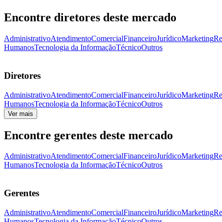
Encontre diretores deste mercado
Administrativo
Atendimento
Comercial
Financeiro
Jurídico
Marketing
Re
Humanos
Tecnologia da Informação
Técnico
Outros
Diretores
Administrativo
Atendimento
Comercial
Financeiro
Jurídico
Marketing
Re
Humanos
Tecnologia da Informação
Técnico
Outros
Ver mais
Encontre gerentes deste mercado
Administrativo
Atendimento
Comercial
Financeiro
Jurídico
Marketing
Re
Humanos
Tecnologia da Informação
Técnico
Outros
Gerentes
Administrativo
Atendimento
Comercial
Financeiro
Jurídico
Marketing
Re
Humanos
Tecnologia da Informação
Técnico
Outros