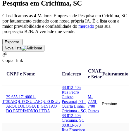
Pesquisa em Criciúma, SC
Classificamos as 4 Maiores Empresas de Pesquisa em Criciúma, SC
por faturamento estimado com nossa própria IA. É a lista com a
maior previsibilidade e confiabilidade
do
mercado
para sua
prospecção B2B. A verdade que vende.
Exportar
Nova lista
Copiar link
CNAE
CNPJ e Nome
Endereço
Faturamento
e Setor
88.812-405
Rua Pedro
29.655.171/0001-
Guizzo
M-
1°
30
ARQUEOSUL
ARQUEOSUL
Possamai, 71 -
7220-
Premium
ARQUEOLOGIA E GESTAO
Quarta Linha,
7/00
DO PATRIMONIO LTDA
Criciuma - SC,
Outros
88.812-405
Criciúma, SC
88.813-670
Rua Francisco