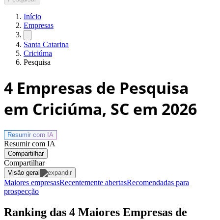
Início
Empresas
Santa Catarina
Criciúma
Pesquisa
4
Empresas de Pesquisa
em Criciúma, SC
em 2026
Resumir com
IA
Resumir com IA
Compartilhar
Compartilhar
Visão geral
Maiores empresas
Recentemente abertas
Recomendadas para
prospecção
Ranking das 4 Maiores Empresas de