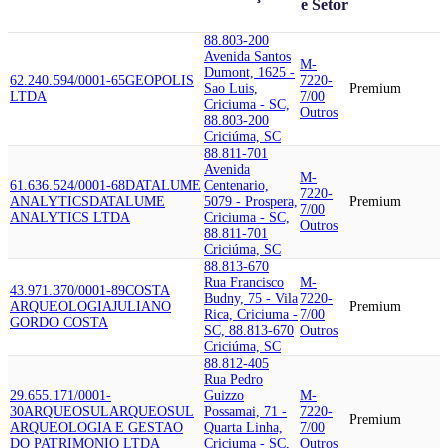
e Setor
88.803-200
Avenida Santos
M-
Dumont, 1625 -
62.240.594/0001-65
GEOPOLIS
7220-
Sao Luis,
Premium
LTDA
7/00
Criciuma - SC,
Outros
88.803-200
Criciúma, SC
88.811-701
Avenida
M-
61.636.524/0001-68
DATALUME
Centenario,
7220-
ANALYTICS
DATALUME
5079 - Prospera,
Premium
7/00
ANALYTICS LTDA
Criciuma - SC,
Outros
88.811-701
Criciúma, SC
88.813-670
Rua Francisco
M-
43.971.370/0001-89
COSTA
Budny, 75 - Vila
7220-
ARQUEOLOGIA
JULIANO
Premium
Rica, Criciuma -
7/00
GORDO COSTA
SC, 88.813-670
Outros
Criciúma, SC
88.812-405
Rua Pedro
29.655.171/0001-
Guizzo
M-
30
ARQUEOSUL
ARQUEOSUL
Possamai, 71 -
7220-
Premium
ARQUEOLOGIA E GESTAO
Quarta Linha,
7/00
DO PATRIMONIO LTDA
Criciuma - SC,
Outros