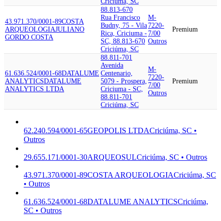
Criciúma, SC
88.813-670
Rua Francisco
M-
43.971.370/0001-89
COSTA
Budny, 75 - Vila
7220-
ARQUEOLOGIA
JULIANO
Premium
Rica, Criciuma -
7/00
GORDO COSTA
SC, 88.813-670
Outros
Criciúma, SC
88.811-701
Avenida
M-
61.636.524/0001-68
DATALUME
Centenario,
7220-
ANALYTICS
DATALUME
5079 - Prospera,
Premium
7/00
ANALYTICS LTDA
Criciuma - SC,
Outros
88.811-701
Criciúma, SC
62.240.594/0001-65
GEOPOLIS LTDA
Criciúma, SC •
Outros
29.655.171/0001-30
ARQUEOSUL
Criciúma, SC • Outros
43.971.370/0001-89
COSTA ARQUEOLOGIA
Criciúma, SC
• Outros
61.636.524/0001-68
DATALUME ANALYTICS
Criciúma,
SC • Outros