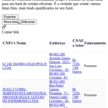
para um funil de vendas eficiente. É a verdade que vende: menos
listas frias, mais leads qualificados no seu funil.
Exportar
Nova lista
Copiar link
CNAE
CNPJ e Nome
Endereço
Faturamento
e Setor
88.803-200
Avenida Santos
M-
Dumont, 1625 -
62.240.594/0001-65
GEOPOLIS
7220-
Sao Luis,
Premium
LTDA
7/00
Criciuma - SC,
Outros
88.803-200
Criciúma, SC
88.812-405
Rua Pedro
29.655.171/0001-
Guizzo
M-
30
ARQUEOSUL
ARQUEOSUL
Possamai, 71 -
7220-
Premium
ARQUEOLOGIA E GESTAO
Quarta Linha,
7/00
DO PATRIMONIO LTDA
Criciuma - SC,
Outros
88.812-405