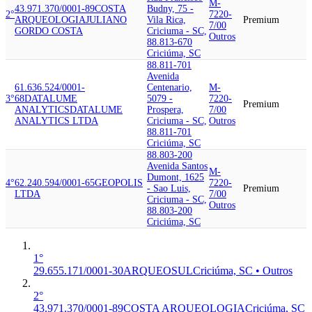
M-
43.971.370/0001-89
COSTA
Budny, 75 -
2°
7220-
ARQUEOLOGIA
JULIANO
Vila Rica,
Premium
7/00
GORDO COSTA
Criciuma - SC,
Outros
88.813-670
Criciúma, SC
88.811-701
Avenida
61.636.524/0001-
Centenario,
M-
3°
68
DATALUME
5079 -
7220-
Premium
ANALYTICS
DATALUME
Prospera,
7/00
ANALYTICS LTDA
Criciuma - SC,
Outros
88.811-701
Criciúma, SC
88.803-200
Avenida Santos
M-
Dumont, 1625
4°
62.240.594/0001-65
GEOPOLIS
7220-
- Sao Luis,
Premium
LTDA
7/00
Criciuma - SC,
Outros
88.803-200
Criciúma, SC
1°
29.655.171/0001-30
ARQUEOSUL
Criciúma, SC • Outros
2°
43.971.370/0001-89
COSTA ARQUEOLOGIA
Criciúma, SC