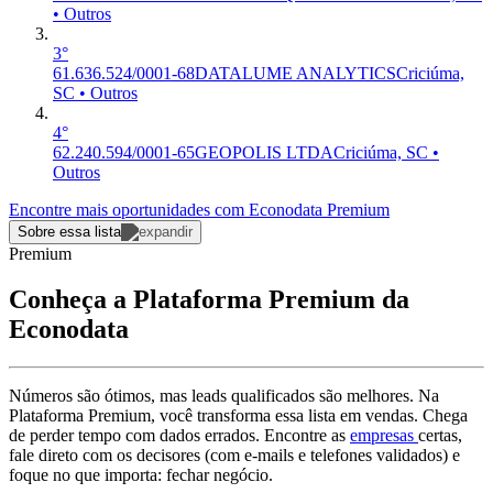
• Outros
3°
61.636.524/0001-68
DATALUME ANALYTICS
Criciúma,
SC • Outros
4°
62.240.594/0001-65
GEOPOLIS LTDA
Criciúma, SC •
Outros
Encontre mais oportunidades com Econodata Premium
Sobre essa lista
Premium
Conheça a Plataforma Premium da
Econodata
Números são ótimos, mas leads qualificados são melhores. Na
Plataforma Premium, você transforma essa lista em vendas. Chega
de perder tempo com dados errados. Encontre as
empresas
certas,
fale direto com os decisores (com e-mails e telefones validados) e
foque no que importa: fechar negócio.