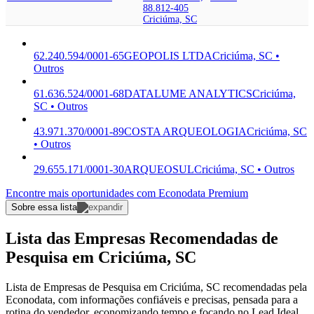
88.812-405
Criciúma, SC
62.240.594/0001-65
GEOPOLIS LTDA
Criciúma, SC •
Outros
61.636.524/0001-68
DATALUME ANALYTICS
Criciúma,
SC • Outros
43.971.370/0001-89
COSTA ARQUEOLOGIA
Criciúma, SC
• Outros
29.655.171/0001-30
ARQUEOSUL
Criciúma, SC • Outros
Encontre mais oportunidades com Econodata Premium
Sobre essa lista
Lista das Empresas Recomendadas de
Pesquisa em Criciúma, SC
Lista de Empresas de Pesquisa em Criciúma, SC recomendadas pela
Econodata, com informações confiáveis e precisas, pensada para a
rotina do vendedor, economizando tempo e focando no Lead Ideal