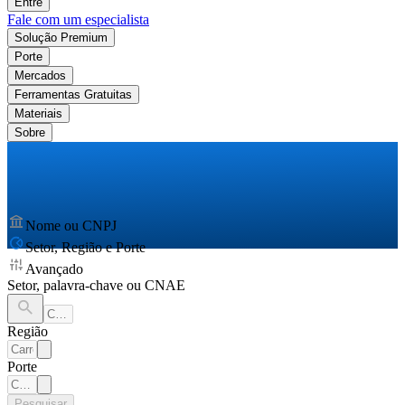
Entre
Fale com um especialista
Solução Premium
Porte
Mercados
Ferramentas Gratuitas
Materiais
Sobre
Nome ou CNPJ
Setor, Região e Porte
Avançado
Setor, palavra-chave ou CNAE
Região
Porte
Pesquisar