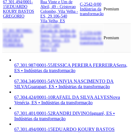
67.301.494/0001-
Rua Vinte e Um de
C-2542-0/00
15
EDUARDO
Abril, 49 - Cristovao
Indústrias da
Premium
KOURY BASTOS
Colombo, Vila Velha -
transformação
GREGORIO
ES, 29.106-540
Vila Velha, ES
29.177-285
67.301.987/0001-
Estrada de Jardim da
C-1359-6/00
55
JESSICA
Serra, 55 - Jardim da
Indústrias da
Premium
PEREIRA
Serra, Serra - ES,
transformação
FERREIRA
29.177-285
Serra, ES
67.301.987/0001-55
JESSICA PEREIRA FERREIRA
Serra,
ES • Indústrias da transformação
67.304.346/0001-54
VANIVIA NASCIMENTO DA
SILVA
Guarapari, ES • Indústrias da transformação
67.304.424/0001-10
RAFAEL DA SILVA ALVES
Nova
Venécia, ES • Indústrias da transformação
67.301.401/0001-52
RANDRI DIVINO
Jaguaré, ES •
Indústrias da transformação
67.301.494/0001-15
EDUARDO KOURY BASTOS