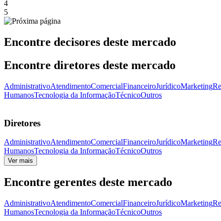
4
5
Encontre decisores deste mercado
Encontre diretores deste mercado
Administrativo
Atendimento
Comercial
Financeiro
Jurídico
Marketing
Re
Humanos
Tecnologia da Informação
Técnico
Outros
Diretores
Administrativo
Atendimento
Comercial
Financeiro
Jurídico
Marketing
Re
Humanos
Tecnologia da Informação
Técnico
Outros
Ver mais
Encontre gerentes deste mercado
Administrativo
Atendimento
Comercial
Financeiro
Jurídico
Marketing
Re
Humanos
Tecnologia da Informação
Técnico
Outros