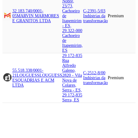
Nobre,
23/73,
32.183.740/0001-
Cachoeiro
C-2391-5/03
05
MARVIN MARMORES
de
Indústrias da
Premium
E GRANITOS LTDA
Itapemirim
transformação
- ES,
29.322-000
Cachoeiro
de
Itapemirim,
ES
29.172-835
Rua
Alfredo
55.518.338/0001-
Galeno,
C-2512-8/00
21
LOUGUESS
LOUGUESS
2820 - Vila
Indústrias da
Premium
ESQUADRIAS E ACM
Nova de
transformação
LTDA
Colares,
Serra - ES,
29.172-835
Serra, ES
29.122-300
Rua Dom
Pedro Ii, 61
01.040.192/0001-
- Gloria,
C-1412-6/01
22
IMPORT
Vila Velha -
Indústrias da
Premium
CAMISETAS
TRESELES
ES,
transformação
COMERCIAL LTDA
29.122-300