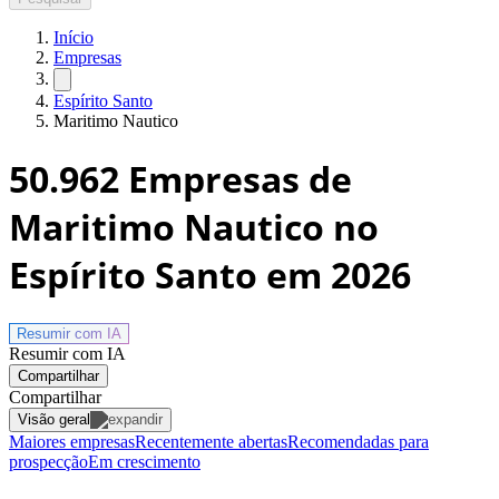
Início
Empresas
Espírito Santo
Maritimo Nautico
50.962
Empresas de
Maritimo Nautico no
Espírito Santo
em 2026
Resumir com
IA
Resumir com IA
Compartilhar
Compartilhar
Visão geral
Maiores empresas
Recentemente abertas
Recomendadas para
prospecção
Em crescimento