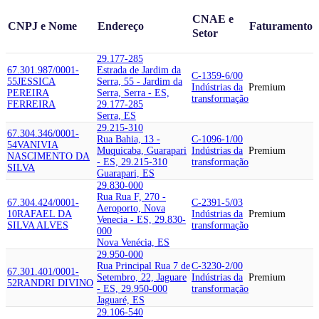
CNAE e
CNPJ e Nome
Endereço
Faturamento
Setor
29.177-285
67.301.987/0001-
Estrada de Jardim da
C-1359-6/00
55
JESSICA
Serra, 55 - Jardim da
Indústrias da
Premium
PEREIRA
Serra, Serra - ES,
transformação
FERREIRA
29.177-285
Serra, ES
29.215-310
67.304.346/0001-
Rua Bahia, 13 -
C-1096-1/00
54
VANIVIA
Muquicaba, Guarapari
Indústrias da
Premium
NASCIMENTO DA
- ES, 29.215-310
transformação
SILVA
Guarapari, ES
29.830-000
Rua Rua F, 270 -
67.304.424/0001-
C-2391-5/03
Aeroporto, Nova
10
RAFAEL DA
Indústrias da
Premium
Venecia - ES, 29.830-
SILVA ALVES
transformação
000
Nova Venécia, ES
29.950-000
Rua Principal Rua 7 de
C-3230-2/00
67.301.401/0001-
Setembro, 22, Jaguare
Indústrias da
Premium
52
RANDRI DIVINO
- ES, 29.950-000
transformação
Jaguaré, ES
29.106-540