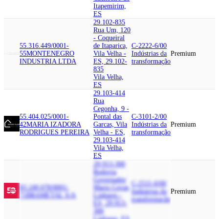
Itapemirim,
ES
29.102-835
Rua Um, 120
- Coqueiral
55.316.449/0001-
de Itaparica,
C-2222-6/00
55
MONTENEGRO
Vila Velha -
Indústrias da
Premium
INDUSTRIA LTDA
ES, 29.102-
transformação
835
Vila Velha,
ES
29.103-414
Rua
Cegonha, 9 -
55.404.025/0001-
Pontal das
C-3101-2/00
42
MARIA IZADORA
Garcas, Vila
Indústrias da
Premium
RODRIGUES PEREIRA
Velha - ES,
transformação
29.103-414
Vila Velha,
ES
29.913-300
Rodovia
Governador
C-2511-0/00
83.249.078/0001-
Mario Covas,
Indústrias da
Premium
71
BRAMETAL S/A
Linhares -
transformação
ES, 29.913-
300
Linhares, ES