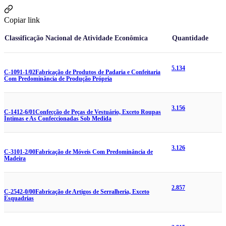
Copiar link
Classificação Nacional de Atividade Econômica
Quantidade
5.134
C-1091-1/02
Fabricação de Produtos de Padaria e Confeitaria
Com Predominância de Produção Própria
3.156
C-1412-6/01
Confecção de Peças de Vestuário, Exceto Roupas
Íntimas e As Confeccionadas Sob Medida
3.126
C-3101-2/00
Fabricação de Móveis Com Predominância de
Madeira
2.857
C-2542-0/00
Fabricação de Artigos de Serralheria, Exceto
Esquadrias