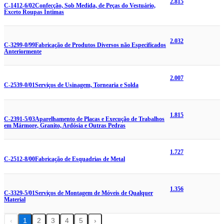
2.815
C-1412-6/02
Confecção, Sob Medida, de Peças do Vestuário,
Exceto Roupas Íntimas
2.032
C-3299-0/99
Fabricação de Produtos Diversos não Especificados
Anteriormente
2.007
C-2539-0/01
Serviços de Usinagem, Tornearia e Solda
1.815
C-2391-5/03
Aparelhamento de Placas e Execução de Trabalhos
em Mármore, Granito, Ardósia e Outras Pedras
1.727
C-2512-8/00
Fabricação de Esquadrias de Metal
1.356
C-3329-5/01
Serviços de Montagem de Móveis de Qualquer
Material
‹
1
2
3
4
5
›