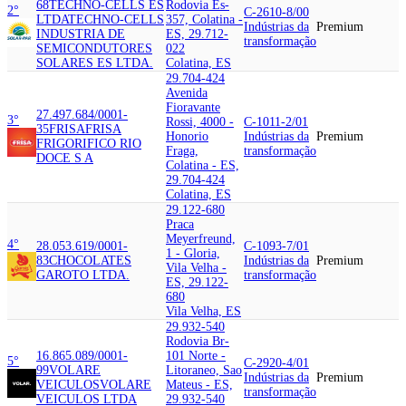
68
TECHNO-CELLS ES
Rodovia Es-
2°
C-2610-8/00
LTDA
TECHNO-CELLS
357, Colatina -
Indústrias da
Premium
INDUSTRIA DE
ES, 29.712-
transformação
SEMICONDUTORES
022
SOLARES ES LTDA.
Colatina, ES
29.704-424
Avenida
Fioravante
27.497.684/0001-
3°
Rossi, 4000 -
C-1011-2/01
35
FRISA
FRISA
Honorio
Indústrias da
Premium
FRIGORIFICO RIO
Fraga,
transformação
DOCE S A
Colatina - ES,
29.704-424
Colatina, ES
29.122-680
Praca
Meyerfreund,
4°
28.053.619/0001-
C-1093-7/01
1 - Gloria,
83
CHOCOLATES
Indústrias da
Premium
Vila Velha -
GAROTO LTDA.
transformação
ES, 29.122-
680
Vila Velha, ES
29.932-540
Rodovia Br-
16.865.089/0001-
101 Norte -
5°
C-2920-4/01
99
VOLARE
Litoraneo, Sao
Indústrias da
Premium
VEICULOS
VOLARE
Mateus - ES,
transformação
VEICULOS LTDA
29.932-540