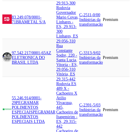
29.913-300
Rodovia
Governador
C-2511-0/00
83.249.078/0001-
Mario Covas,
Indústrias da
Premium
71
BRAMETAL S/A
Linhares -
transformação
ES, 29.913-
300
Linhares, ES
29.056-310
Rua
Constante
97.542.217/0001-65
AZ
C-3313-9/02
Sodre, 220 -
ELETRONICA DO
Indústrias da
Premium
Santa Lucia,
BRASIL LTDA
transformação
Vitoria - ES,
29.056-310
Vitória, ES
29.315-442
Rodovia ES
489 X -
Cachoeiro X
55.246.914/0001-
Atilio
29
PEGRAMAR
Vivacqua,
C-2391-5/03
POLIMENTOS
445,
Indústrias da
Premium
ESPECIAIS
PEGRAMAR
Cachoeiro de
transformação
POLIMENTOS
Itapemirim -
ESPECIAIS LTDA
ES, 29.315-
442
Cachoeiro de