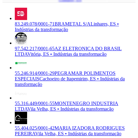
83.249.078/0001-71
BRAMETAL S/A
Linhares, ES •
Indústrias da transformação
97.542.217/0001-65
AZ ELETRONICA DO BRASIL
LTDA
Vitória, ES • Indústrias da transformação
55.246.914/0001-29
PEGRAMAR POLIMENTOS
ESPECIAIS
Cachoeiro de Itapemirim, ES • Indústrias da
transformação
55.316.449/0001-55
MONTENEGRO INDUSTRIA
LTDA
Vila Velha, ES • Indústrias da transformação
55.404.025/0001-42
MARIA IZADORA RODRIGUES
PEREIRA
Vila Velha, ES • Indústrias da transformação