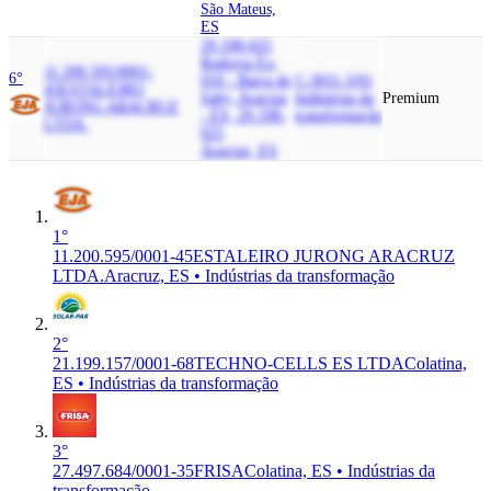
São Mateus,
ES
29.198-025
Rodovia Es-
11.200.595/0001-
6°
010 - Barra do
C-3011-3/01
45
ESTALEIRO
Sahy, Aracruz
Indústrias da
Premium
JURONG ARACRUZ
- ES, 29.198-
transformação
LTDA.
025
Aracruz, ES
1°
11.200.595/0001-45
ESTALEIRO JURONG ARACRUZ
LTDA.
Aracruz, ES • Indústrias da transformação
2°
21.199.157/0001-68
TECHNO-CELLS ES LTDA
Colatina,
ES • Indústrias da transformação
3°
27.497.684/0001-35
FRISA
Colatina, ES • Indústrias da
transformação