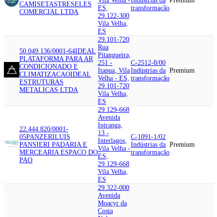
Vila Velha -
Indústrias da
Premium
CAMISETAS
TRESELES
ES,
transformação
COMERCIAL LTDA
29.122-300
Vila Velha,
ES
29.101-720
Rua
50.049.136/0001-64
IDEAL
Pitangueira,
PLATAFORMA PARA AR
251 -
C-2512-8/00
CONDICIONADO E
Itapua, Vila
Indústrias da
Premium
CLIMATIZACAO
IDEAL
Velha - ES,
transformação
ESTRUTURAS
29.101-720
METALICAS LTDA
Vila Velha,
ES
29.129-668
Avenida
Ipiranga,
22.444.820/0001-
13 -
05
PANZERI
LUIS
C-1091-1/02
Interlagos,
PANSIERI PADARIA E
Indústrias da
Premium
Vila Velha -
MERCEARIA ESPACO DO
transformação
ES,
PAO
29.129-668
Vila Velha,
ES
29.322-000
Avenida
Moacyr da
Costa