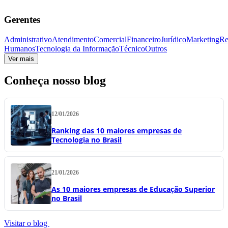
Gerentes
Administrativo
Atendimento
Comercial
Financeiro
Jurídico
Marketing
Re
Humanos
Tecnologia da Informação
Técnico
Outros
Ver mais
Conheça nosso blog
12/01/2026
Ranking das 10 maiores empresas de
Tecnologia no Brasil
21/01/2026
As 10 maiores empresas de Educação Superior
no Brasil
Visitar o blog