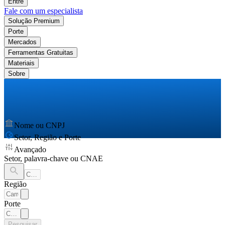
Entre
Fale com um especialista
Solução Premium
Porte
Mercados
Ferramentas Gratuitas
Materiais
Sobre
Nome ou CNPJ
Setor, Região e Porte
Avançado
Setor, palavra-chave ou CNAE
Região
Porte
Pesquisar