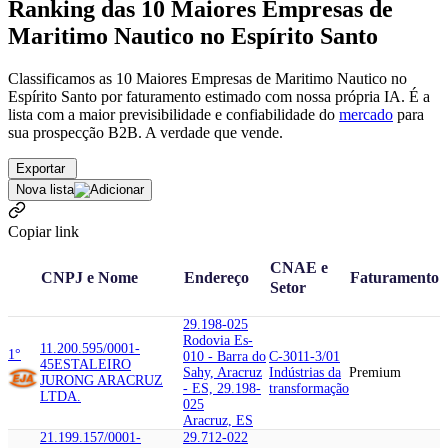
Ranking das 10 Maiores Empresas de
Maritimo Nautico no Espírito Santo
Classificamos as 10 Maiores Empresas de Maritimo Nautico no
Espírito Santo por faturamento estimado com nossa própria IA. É a
lista com a maior previsibilidade e confiabilidade
do
mercado
para
sua prospecção B2B. A verdade que vende.
Exportar
Nova lista
Copiar link
CNAE e
CNPJ e Nome
Endereço
Faturamento
Setor
29.198-025
Rodovia Es-
11.200.595/0001-
1°
010 - Barra do
C-3011-3/01
45
ESTALEIRO
Sahy, Aracruz
Indústrias da
Premium
JURONG ARACRUZ
- ES, 29.198-
transformação
LTDA.
025
Aracruz, ES
21.199.157/0001-
29.712-022