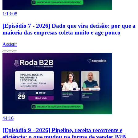
1:13:08
[Episódio 7 - 2026] Dado que vira decisão: por que a
maioria das empresas coleta muito e age pouco
Assistir
44:16
[Episódio 9 - 2026] Pipeline, receita recorrente e
eficiência: o que mudou na forma de vender B2B