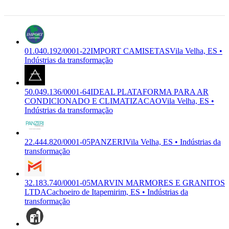
Vila Velha,
ES
01.040.192/0001-22
IMPORT CAMISETAS
Vila Velha, ES •
Indústrias da transformação
50.049.136/0001-64
IDEAL PLATAFORMA PARA AR
CONDICIONADO E CLIMATIZACAO
Vila Velha, ES •
Indústrias da transformação
22.444.820/0001-05
PANZERI
Vila Velha, ES • Indústrias da
transformação
32.183.740/0001-05
MARVIN MARMORES E GRANITOS
LTDA
Cachoeiro de Itapemirim, ES • Indústrias da
transformação