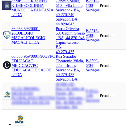
83
MEDITERRANEO
Genesio Salles,
P-8512-
KIDS
ESCOLINHA
610 - Vila Laura,
1/00
Premium
MUNDO DA FANTASIA
Salvador - BA,
Serviços
LTDA
40.270-240
Salvador, BA
44.820-043
86.953.593/0001-
Praca Oliveira,
P-8513-
26
COLEGIO
60, Capim Grosso
9/00
Premium
MAGALI
COLEGIO
- BA, 44.820-043
Serviços
MAGALI LTDA
Capim Grosso,
BA
40.279-435
66.835.969/0001-90
GVPC
Rua Senador
EDUCACAO
Theotonio Vilela,
P-8599-
MEDICA
GVPC
225 - Brotas,
6/04
Premium
EDUCACAO E SAUDE
Salvador - BA,
Serviços
LTDA
40.279-435
Salvador, BA
40.800-105
63.211.908/0001-
Rua 2 de Julho de
P-8512-
64
COLEGIO
Paripe, 40 -
1/00
Premium
PLURAL
ANA CRISTINA
Paripe, Salvador -
Serviços
ANDRADE DA SILVA
BA, 40.800-105
Salvador, BA