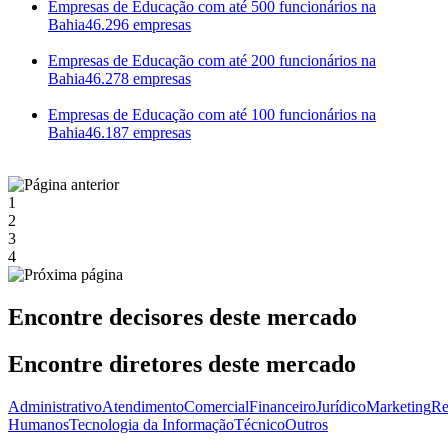
Empresas de Educação com até 500 funcionários na
Bahia
46.296 empresas
Empresas de Educação com até 200 funcionários na
Bahia
46.278 empresas
Empresas de Educação com até 100 funcionários na
Bahia
46.187 empresas
1
2
3
4
Encontre decisores deste mercado
Encontre diretores deste mercado
Administrativo
Atendimento
Comercial
Financeiro
Jurídico
Marketing
Re
Humanos
Tecnologia da Informação
Técnico
Outros