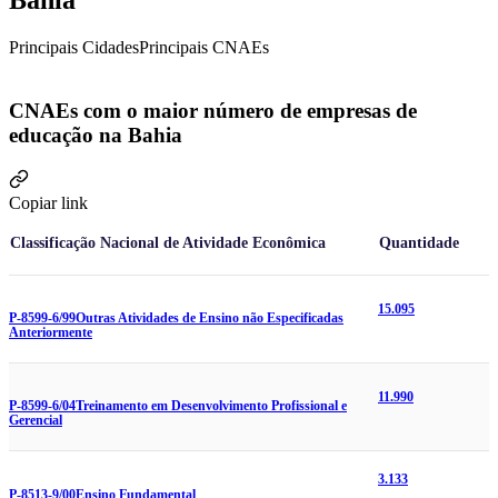
Bahia
Principais Cidades
Principais CNAEs
CNAEs com o maior número de empresas de
educação na Bahia
Copiar link
Classificação Nacional de Atividade Econômica
Quantidade
15.095
P-8599-6/99
Outras Atividades de Ensino não Especificadas
Anteriormente
11.990
P-8599-6/04
Treinamento em Desenvolvimento Profissional e
Gerencial
3.133
P-8513-9/00
Ensino Fundamental