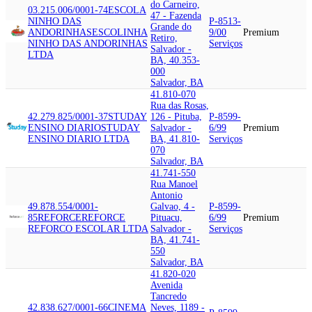
do Carneiro,
03.215.006/0001-74
ESCOLA
47 - Fazenda
NINHO DAS
P-8513-
Grande do
ANDORINHAS
ESCOLINHA
9/00
Premium
Retiro,
NINHO DAS ANDORINHAS
Serviços
Salvador -
LTDA
BA, 40.353-
000
Salvador, BA
41.810-070
Rua das Rosas,
42.279.825/0001-37
STUDAY
126 - Pituba,
P-8599-
ENSINO DIARIO
STUDAY
Salvador -
6/99
Premium
ENSINO DIARIO LTDA
BA, 41.810-
Serviços
070
Salvador, BA
41.741-550
Rua Manoel
Antonio
49.878.554/0001-
Galvao, 4 -
P-8599-
85
REFORCE
REFORCE
Pituacu,
6/99
Premium
REFORCO ESCOLAR LTDA
Salvador -
Serviços
BA, 41.741-
550
Salvador, BA
41.820-020
Avenida
Tancredo
42.838.627/0001-66
CINEMA
Neves, 1189 -