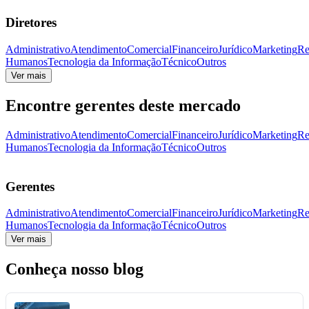
Diretores
Administrativo
Atendimento
Comercial
Financeiro
Jurídico
Marketing
Re
Humanos
Tecnologia da Informação
Técnico
Outros
Ver mais
Encontre gerentes deste mercado
Administrativo
Atendimento
Comercial
Financeiro
Jurídico
Marketing
Re
Humanos
Tecnologia da Informação
Técnico
Outros
Gerentes
Administrativo
Atendimento
Comercial
Financeiro
Jurídico
Marketing
Re
Humanos
Tecnologia da Informação
Técnico
Outros
Ver mais
Conheça nosso blog