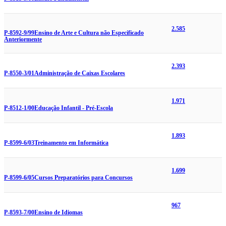
2.585
P-8592-9/99
Ensino de Arte e Cultura não Especificado
Anteriormente
2.393
P-8550-3/01
Administração de Caixas Escolares
1.971
P-8512-1/00
Educação Infantil - Pré-Escola
1.893
P-8599-6/03
Treinamento em Informática
1.699
P-8599-6/05
Cursos Preparatórios para Concursos
967
P-8593-7/00
Ensino de Idiomas