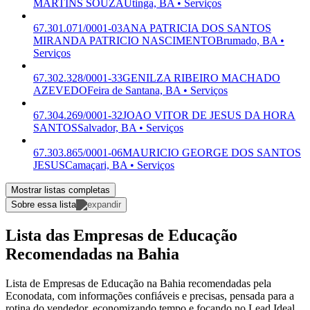
MARTINS SOUZA
Utinga, BA • Serviços
67.301.071/0001-03
ANA PATRICIA DOS SANTOS
MIRANDA PATRICIO NASCIMENTO
Brumado, BA •
Serviços
67.302.328/0001-33
GENILZA RIBEIRO MACHADO
AZEVEDO
Feira de Santana, BA • Serviços
67.304.269/0001-32
JOAO VITOR DE JESUS DA HORA
SANTOS
Salvador, BA • Serviços
67.303.865/0001-06
MAURICIO GEORGE DOS SANTOS
JESUS
Camaçari, BA • Serviços
Mostrar listas completas
Sobre essa lista
Lista das Empresas de Educação
Recomendadas na Bahia
Lista de Empresas de Educação na Bahia recomendadas pela
Econodata, com informações confiáveis e precisas, pensada para a
rotina do vendedor, economizando tempo e focando no Lead Ideal