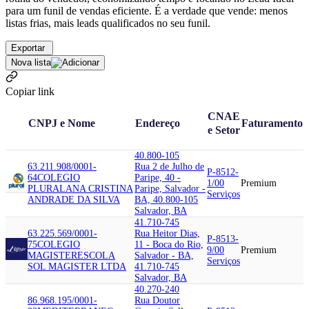
para um funil de vendas eficiente. É a verdade que vende: menos
listas frias, mais leads qualificados no seu funil.
Exportar
Nova lista
Copiar link
CNAE
CNPJ e Nome
Endereço
Faturamento
e Setor
40.800-105
63.211.908/0001-
Rua 2 de Julho de
P-8512-
64
COLEGIO
Paripe, 40 -
1/00
Premium
PLURAL
ANA CRISTINA
Paripe, Salvador -
Serviços
ANDRADE DA SILVA
BA, 40.800-105
Salvador, BA
41.710-745
63.225.569/0001-
Rua Heitor Dias,
P-8513-
75
COLEGIO
11 - Boca do Rio,
9/00
Premium
MAGISTER
ESCOLA
Salvador - BA,
Serviços
SOL MAGISTER LTDA
41.710-745
Salvador, BA
40.270-240
86.968.195/0001-
Rua Doutor