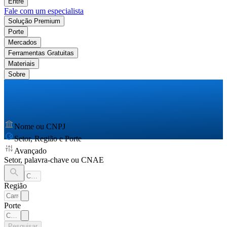
Entre
Fale com um especialista
Solução Premium
Porte
Mercados
Ferramentas Gratuitas
Materiais
Sobre
Nome ou CNPJ
Setor, Região e Porte
Avançado
Setor, palavra-chave ou CNAE
Região
Porte
Pesquisar