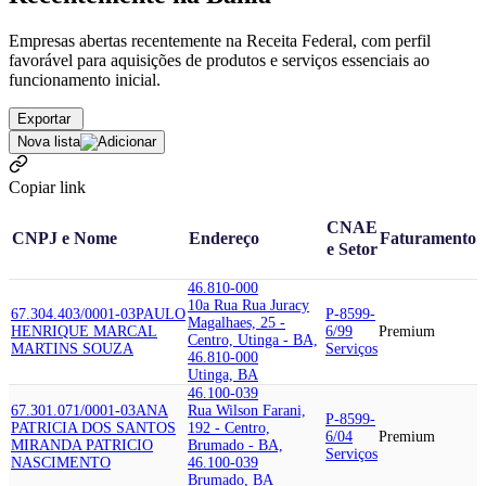
Empresas abertas recentemente na Receita Federal, com perfil
favorável para aquisições de produtos e serviços essenciais ao
funcionamento inicial.
Exportar
Nova lista
Copiar link
CNAE
CNPJ e Nome
Endereço
Faturamento
e Setor
46.810-000
10a Rua Rua Juracy
67.304.403/0001-03
PAULO
P-8599-
Magalhaes, 25 -
HENRIQUE MARCAL
6/99
Premium
Centro, Utinga - BA,
MARTINS SOUZA
Serviços
46.810-000
Utinga, BA
46.100-039
67.301.071/0001-03
ANA
Rua Wilson Farani,
P-8599-
PATRICIA DOS SANTOS
192 - Centro,
6/04
Premium
MIRANDA PATRICIO
Brumado - BA,
Serviços
NASCIMENTO
46.100-039
Brumado, BA