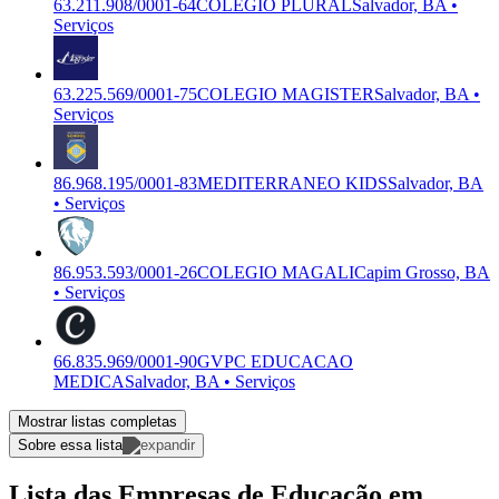
63.211.908/0001-64
COLEGIO PLURAL
Salvador, BA •
Serviços
63.225.569/0001-75
COLEGIO MAGISTER
Salvador, BA •
Serviços
86.968.195/0001-83
MEDITERRANEO KIDS
Salvador, BA
• Serviços
86.953.593/0001-26
COLEGIO MAGALI
Capim Grosso, BA
• Serviços
66.835.969/0001-90
GVPC EDUCACAO
MEDICA
Salvador, BA • Serviços
Mostrar listas completas
Sobre essa lista
Lista das Empresas de Educação em