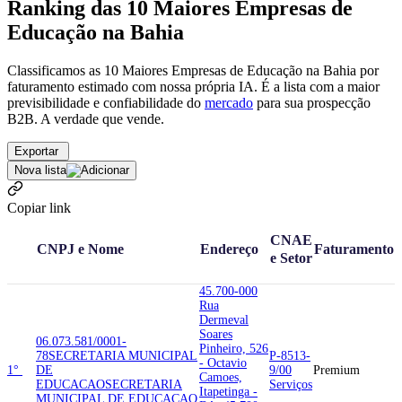
Ranking das 10 Maiores Empresas de
Educação na Bahia
Classificamos as 10 Maiores Empresas de Educação na Bahia por
faturamento estimado com nossa própria IA. É a lista com a maior
previsibilidade e confiabilidade
do
mercado
para sua prospecção
B2B. A verdade que vende.
Exportar
Nova lista
Copiar link
CNAE
CNPJ e Nome
Endereço
Faturamento
e Setor
45.700-000
Rua
Dermeval
Soares
06.073.581/0001-
Pinheiro, 526
78
SECRETARIA MUNICIPAL
P-8513-
- Octavio
1°
DE
9/00
Premium
Camoes,
EDUCACAO
SECRETARIA
Serviços
Itapetinga -
MUNICIPAL DE EDUCACAO