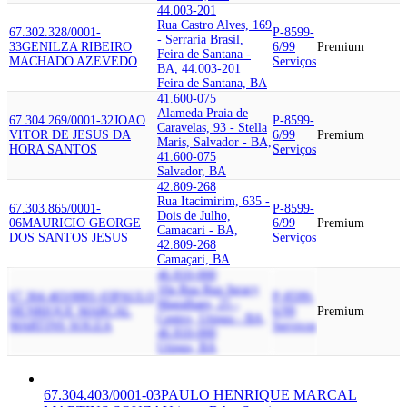
44.003-201
Rua Castro Alves, 169
67.302.328/0001-
P-8599-
- Serraria Brasil,
33
GENILZA RIBEIRO
6/99
Premium
Feira de Santana -
MACHADO AZEVEDO
Serviços
BA, 44.003-201
Feira de Santana, BA
41.600-075
Alameda Praia de
67.304.269/0001-32
JOAO
P-8599-
Caravelas, 93 - Stella
VITOR DE JESUS DA
6/99
Premium
Maris, Salvador - BA,
HORA SANTOS
Serviços
41.600-075
Salvador, BA
42.809-268
Rua Itacimirim, 635 -
67.303.865/0001-
P-8599-
Dois de Julho,
06
MAURICIO GEORGE
6/99
Premium
Camacari - BA,
DOS SANTOS JESUS
Serviços
42.809-268
Camaçari, BA
46.810-000
10a Rua Rua Juracy
67.304.403/0001-03
PAULO
P-8599-
Magalhaes, 25 -
HENRIQUE MARCAL
6/99
Premium
Centro, Utinga - BA,
MARTINS SOUZA
Serviços
46.810-000
Utinga, BA
67.304.403/0001-03
PAULO HENRIQUE MARCAL