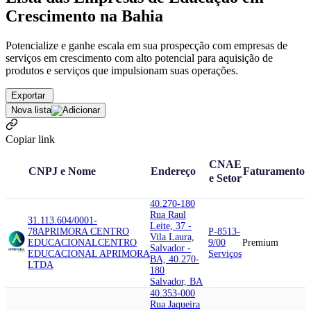
Crescimento na Bahia
Potencialize e ganhe escala em sua prospecção com empresas de
serviços em crescimento com alto potencial para aquisição de
produtos e serviços que impulsionam suas operações.
Exportar
Nova lista
Copiar link
CNAE
CNPJ e Nome
Endereço
Faturamento
e Setor
40.270-180
Rua Raul
31.113.604/0001-
Leite, 37 -
78
APRIMORA CENTRO
P-8513-
Vila Laura,
EDUCACIONAL
CENTRO
9/00
Premium
Salvador -
EDUCACIONAL APRIMORA
Serviços
BA, 40.270-
LTDA
180
Salvador, BA
40.353-000
Rua Jaqueira