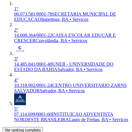
1°
06.073.581/0001-78
SECRETARIA MUNICIPAL DE
EDUCACAO
Itapetinga, BA • Serviços
2°
14.008.364/0001-22
CAIXA ESCOLAR EDUCAR E
CRESCER
Cravolândia, BA • Serviços
3°
14.485.841/0001-40
UNEB - UNIVERSIDADE DO
ESTADO DA BAHIA
Salvador, BA • Serviços
4°
10.318.902/0001-24
CENTRO UNIVERSITARIO ZARNS
SALVADOR
Salvador, BA • Serviços
5°
07.114.699/0001-60
INSTITUICAO ADVENTISTA
NORDESTE BRASILEIRA
Lauro de Freitas, BA • Serviços
Ver ranking completo