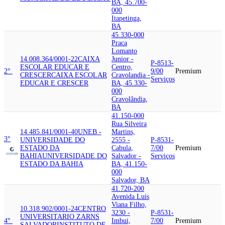
BA, 45.700-
000
Itapetinga,
BA
45.330-000
Praca
Lomanto
14.008.364/0001-22
CAIXA
Junior -
P-8513-
ESCOLAR EDUCAR E
Centro,
2°
9/00
Premium
CRESCER
CAIXA ESCOLAR
Cravolandia -
Serviços
EDUCAR E CRESCER
BA, 45.330-
000
Cravolândia,
BA
41.150-000
Rua Silveira
14.485.841/0001-40
UNEB -
Martins,
3°
UNIVERSIDADE DO
2555 -
P-8531-
ESTADO DA
Cabula,
7/00
Premium
BAHIA
UNIVERSIDADE DO
Salvador -
Serviços
ESTADO DA BAHIA
BA, 41.150-
000
Salvador, BA
41.720-200
Avenida Luis
Viana Filho,
10.318.902/0001-24
CENTRO
3230 -
P-8531-
UNIVERSITARIO ZARNS
4°
Imbui,
7/00
Premium
SALVADOR
INSTITUTO DE