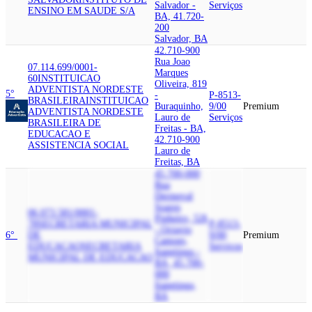
Salvador -
Serviços
ENSINO EM SAUDE S/A
BA, 41.720-
200
Salvador, BA
42.710-900
Rua Joao
07.114.699/0001-
Marques
60
INSTITUICAO
Oliveira, 819
ADVENTISTA NORDESTE
5°
-
P-8513-
BRASILEIRA
INSTITUICAO
Buraquinho,
9/00
Premium
ADVENTISTA NORDESTE
Lauro de
Serviços
BRASILEIRA DE
Freitas - BA,
EDUCACAO E
42.710-900
ASSISTENCIA SOCIAL
Lauro de
Freitas, BA
45.700-000
Rua
Dermeval
Soares
06.073.581/0001-
Pinheiro, 526
78
SECRETARIA MUNICIPAL
P-8513-
- Octavio
6°
DE
9/00
Premium
Camoes,
EDUCACAO
SECRETARIA
Serviços
Itapetinga -
MUNICIPAL DE EDUCACAO
BA, 45.700-
000
Itapetinga,
BA