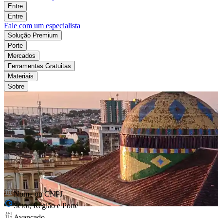
Entre
Entre
Fale com um especialista
Solução Premium
Porte
Mercados
Ferramentas Gratuitas
Materiais
Sobre
Nome ou CNPJ
Setor, Região e Porte
Avançado