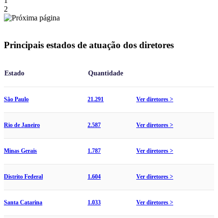
1
2
Principais estados de atuação dos diretores
Estado
Quantidade
São Paulo
21.291
Ver diretores >
Rio de Janeiro
2.587
Ver diretores >
Minas Gerais
1.787
Ver diretores >
Distrito Federal
1.604
Ver diretores >
Santa Catarina
1.033
Ver diretores >