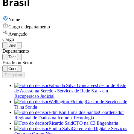
Brasil
Nome
Cargo e departamento
Avançado
Cargo
Departamento
Estado ou Setor
Pesquisar
Fabio da Silva Goncalves
Gestor de Rede
de Acesso
na Serede - Servicos de Rede S.a. - em
Recuperacao Judicial
Wellington Fleming
Gestor de Servicos de
Ti
na Sonda
Edmilson Lima dos Santos
Coordenador
Regional de Dados
na Icomon Tecnologia
Ricardo Said
CTO
na C3 Engenharia
Emilio Salvi
Gerente de Digital e Servicos
Oxxo
na Grupo Nos