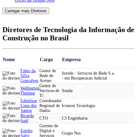
Carregar mais Diretores
Diretores de Tecnologia da Informação de
Construção no Brasil
Nome
Cargo
Empresa
Fabio da
Gestor de
Serede - Servicos de Rede S.a.
Silva
Rede de
- em Recuperacao Judicial
Goncalves
Acesso
Gestor de
Wellington
Servicos de
Sonda
Fleming
Ti
Edmilson
Coordenador
Lima dos
Regional de
Icomon Tecnologia
Santos
Dados
Ricardo
CTO
C3 Engenharia
Said
Gerente de
Emilio
Digital e
Grupo Nos
Salvi
Servicos