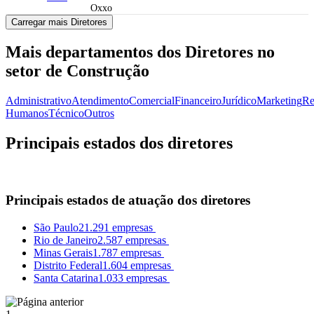
Oxxo
Carregar mais Diretores
Mais departamentos dos Diretores no
setor de Construção
Administrativo
Atendimento
Comercial
Financeiro
Jurídico
Marketing
Re
Humanos
Técnico
Outros
Principais estados dos diretores
Principais estados de atuação dos diretores
São Paulo
21.291 empresas
Rio de Janeiro
2.587 empresas
Minas Gerais
1.787 empresas
Distrito Federal
1.604 empresas
Santa Catarina
1.033 empresas