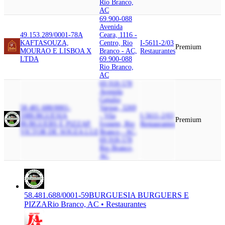
Rio Branco,
AC
69.900-088
Avenida
49.153.289/0001-78
A
Ceara, 1116 -
KAFTA
SOUZA,
Centro, Rio
I-5611-2/03
Premium
MOURAO E LISBOA X
Branco - AC,
Restaurantes
LTDA
69.900-088
Rio Branco,
AC
69.918-578
Avenida
Getulio
58.481.688/0001-
Vargas, 3269
59
BURGUESIA
- Vila
I-5611-2/03
Premium
BURGUERS E PIZZA
P.
Ivonete, Rio
Restaurantes
VICTOR DE SOUZA LUZ
Branco - AC,
69.918-578
Rio Branco,
AC
58.481.688/0001-59
BURGUESIA BURGUERS E
PIZZA
Rio Branco, AC • Restaurantes