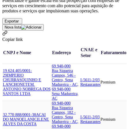
Potencialize e ganhe escala em sua prospecção com empresas de
serviços em crescimento com alto potencial para aquisição de
produtos e serviços que impulsionam suas operações.
Exportar
Nova lista
Copiar link
CNAE e
CNPJ e Nome
Endereço
Faturamento
Setor
69.940-000
19.624.405/0001-
Rua Siqueira
29
IMPERIO
Campos, 546 -
CHURRASQUINHO E
Centro, Sena
I-5611-2/03
Premium
LANCHONETE
M.
Madureira - AC,
Restaurantes
ANTONIO NOBREGA DOS
69.940-000
SANTOS LTDA
Sena Madureira,
AC
69.940-000
Rua Siqueira
Campos, 182 -
32.770.888/0001-38
ACAI
Centro, Sena
I-5611-2/03
DO MANOEL
ANICILENE
Premium
Madureira - AC,
Restaurantes
ALVES DA COSTA
69.940-000