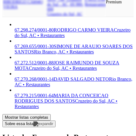
80
RODRIGO CARMO
Premium
do Sul - AC, 69.980-
Restaurantes
VIEIRA
000
Cruzeiro do Sul, AC
67.298.274/0001-80
RODRIGO CARMO VIEIRA
Cruzeiro
do Sul, AC • Restaurantes
67.269.655/0001-30
SIMONE DE ARAUJO SOARES DOS
SANTOS
Rio Branco, AC • Restaurantes
67.272.512/0001-88
JOSE RAIMUNDO DE SOUZA
MOTA
Cruzeiro do Sul, AC • Restaurantes
67.270.268/0001-14
DAVID SALGADO NETO
Rio Branco,
AC • Restaurantes
67.279.215/0001-64
MARIA DA CONCEICAO
RODRIGUES DOS SANTOS
Cruzeiro do Sul, AC •
Restaurantes
Mostrar listas completas
Sobre essa lista