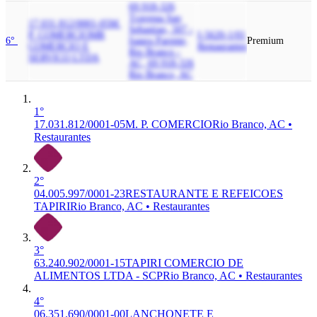
69.918-326
Travessa Sao
17.031.812/0001-05
M.
Sebastiao, 507 -
P. COMERCIO
MR
I-5620-1/01
6°
Isaura Parente,
Premium
COMERCIO E
Restaurantes
Rio Branco -
SERVICO LTDA
AC, 69.918-326
Rio Branco, AC
1°
17.031.812/0001-05
M. P. COMERCIO
Rio Branco, AC •
Restaurantes
2°
04.005.997/0001-23
RESTAURANTE E REFEICOES
TAPIRI
Rio Branco, AC • Restaurantes
3°
63.240.902/0001-15
TAPIRI COMERCIO DE
ALIMENTOS LTDA - SCP
Rio Branco, AC • Restaurantes
4°
06.351.690/0001-00
LANCHONETE E