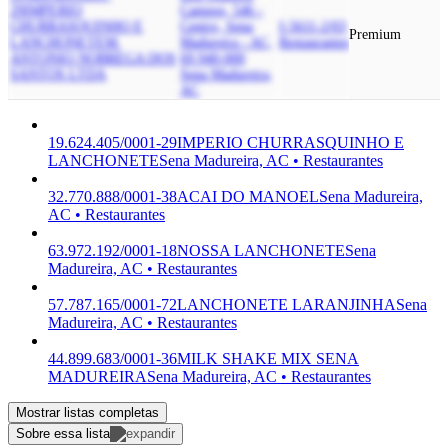
29
IMPERIO
Campos, 546 -
CHURRASQUINHO E
Centro, Sena
I-5611-2/03
Premium
LANCHONETE
M.
Madureira - AC,
Restaurantes
ANTONIO NOBREGA DOS
69.940-000
SANTOS LTDA
Sena Madureira,
AC
19.624.405/0001-29
IMPERIO CHURRASQUINHO E
LANCHONETE
Sena Madureira, AC • Restaurantes
32.770.888/0001-38
ACAI DO MANOEL
Sena Madureira,
AC • Restaurantes
63.972.192/0001-18
NOSSA LANCHONETE
Sena
Madureira, AC • Restaurantes
57.787.165/0001-72
LANCHONETE LARANJINHA
Sena
Madureira, AC • Restaurantes
44.899.683/0001-36
MILK SHAKE MIX SENA
MADUREIRA
Sena Madureira, AC • Restaurantes
Mostrar listas completas
Sobre essa lista