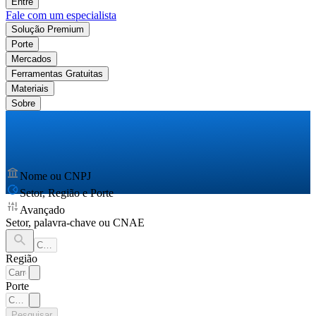
Entre
Fale com um especialista
Solução Premium
Porte
Mercados
Ferramentas Gratuitas
Materiais
Sobre
Nome ou CNPJ
Setor, Região e Porte
Avançado
Setor, palavra-chave ou CNAE
Região
Porte
Pesquisar