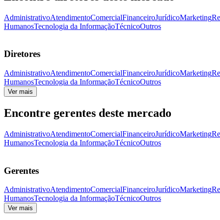
Administrativo
Atendimento
Comercial
Financeiro
Jurídico
Marketing
Re
Humanos
Tecnologia da Informação
Técnico
Outros
Diretores
Administrativo
Atendimento
Comercial
Financeiro
Jurídico
Marketing
Re
Humanos
Tecnologia da Informação
Técnico
Outros
Ver mais
Encontre gerentes deste mercado
Administrativo
Atendimento
Comercial
Financeiro
Jurídico
Marketing
Re
Humanos
Tecnologia da Informação
Técnico
Outros
Gerentes
Administrativo
Atendimento
Comercial
Financeiro
Jurídico
Marketing
Re
Humanos
Tecnologia da Informação
Técnico
Outros
Ver mais