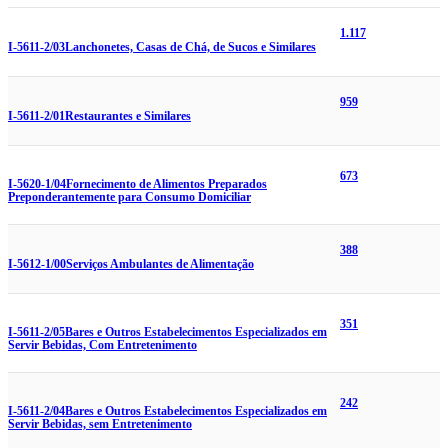
1.117
I-5611-2/03
Lanchonetes, Casas de Chá, de Sucos e Similares
959
I-5611-2/01
Restaurantes e Similares
673
I-5620-1/04
Fornecimento de Alimentos Preparados
Preponderantemente para Consumo Domiciliar
388
I-5612-1/00
Serviços Ambulantes de Alimentação
351
I-5611-2/05
Bares e Outros Estabelecimentos Especializados em
Servir Bebidas, Com Entretenimento
242
I-5611-2/04
Bares e Outros Estabelecimentos Especializados em
Servir Bebidas, sem Entretenimento