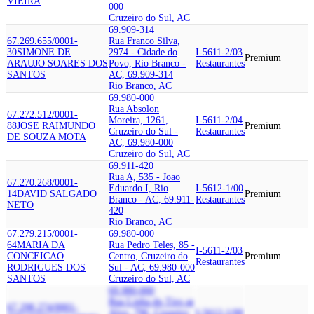
VIEIRA
000
Cruzeiro do Sul, AC
69.909-314
67.269.655/0001-
Rua Franco Silva,
30
SIMONE DE
2974 - Cidade do
I-5611-2/03
Premium
ARAUJO SOARES DOS
Povo, Rio Branco -
Restaurantes
SANTOS
AC, 69.909-314
Rio Branco, AC
69.980-000
Rua Absolon
67.272.512/0001-
Moreira, 1261,
I-5611-2/04
88
JOSE RAIMUNDO
Premium
Cruzeiro do Sul -
Restaurantes
DE SOUZA MOTA
AC, 69.980-000
Cruzeiro do Sul, AC
69.911-420
Rua A, 535 - Joao
67.270.268/0001-
Eduardo I, Rio
I-5612-1/00
14
DAVID SALGADO
Premium
Branco - AC, 69.911-
Restaurantes
NETO
420
Rio Branco, AC
67.279.215/0001-
69.980-000
64
MARIA DA
Rua Pedro Teles, 85 -
I-5611-2/03
CONCEICAO
Centro, Cruzeiro do
Premium
Restaurantes
RODRIGUES DOS
Sul - AC, 69.980-000
SANTOS
Cruzeiro do Sul, AC
69.980-000
Rua Linha do Tiro ao
67.298.274/0001-
Alvo, 796, Cruzeiro
I-5612-1/00