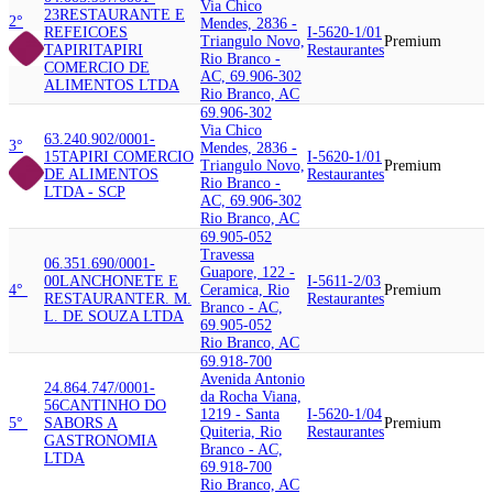
Via Chico
23
RESTAURANTE E
2°
Mendes, 2836 -
REFEICOES
I-5620-1/01
Triangulo Novo,
Premium
TAPIRI
TAPIRI
Restaurantes
Rio Branco -
COMERCIO DE
AC, 69.906-302
ALIMENTOS LTDA
Rio Branco, AC
69.906-302
Via Chico
63.240.902/0001-
3°
Mendes, 2836 -
15
TAPIRI COMERCIO
I-5620-1/01
Triangulo Novo,
Premium
DE ALIMENTOS
Restaurantes
Rio Branco -
LTDA - SCP
AC, 69.906-302
Rio Branco, AC
69.905-052
Travessa
06.351.690/0001-
Guapore, 122 -
00
LANCHONETE E
I-5611-2/03
4°
Ceramica, Rio
Premium
RESTAURANTE
R. M.
Restaurantes
Branco - AC,
L. DE SOUZA LTDA
69.905-052
Rio Branco, AC
69.918-700
Avenida Antonio
24.864.747/0001-
da Rocha Viana,
56
CANTINHO DO
1219 - Santa
I-5620-1/04
5°
SABOR
S A
Premium
Quiteria, Rio
Restaurantes
GASTRONOMIA
Branco - AC,
LTDA
69.918-700
Rio Branco, AC