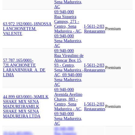
Sena Madureira,
AC
69.940-000
Rua Siqueira
Campos, 271 -
63.972.192/0001-18
NOSSA
Centro, Sena
I-5611-2/03
LANCHONETE
M.
Premium
Madureira - AC,
Restaurantes
VALENTE
69.940-000
Sena Madureira,
AC
69.940-000
Rua Virgulino de
57.787.165/0001-
Alencar Box 15,
72
LANCHONETE
93 - Centro,
I-5611-2/03
Premium
LARANJINHA
R. A. DE
Sena Madureira -
Restaurantes
LIMA
AC, 69.940-000
Sena Madureira,
AC
69.940-000
Avenida Avelino
44.899.683/0001-36
MILK
Chaves, 883 -
SHAKE MIX SENA
Centro, Sena
I-5611-2/03
MADUREIRA
MILK
Premium
Madureira - AC,
Restaurantes
SHAKE MIX SENA
69.940-000
MADUREIRA LTDA
Sena Madureira,
AC
69.940-000
19.624.405/0001-
Rua Siqueira