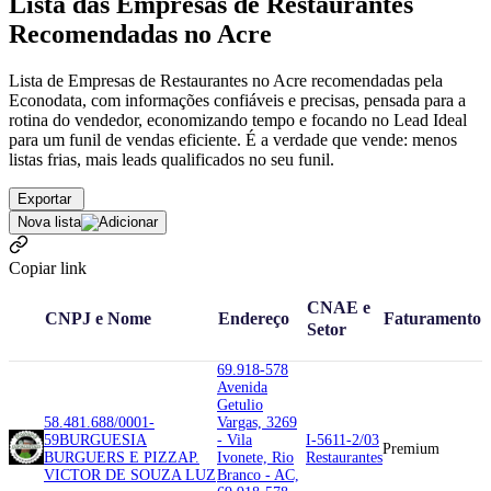
Lista das Empresas de Restaurantes
Recomendadas no Acre
Lista de Empresas de Restaurantes no Acre recomendadas pela
Econodata, com informações confiáveis e precisas, pensada para a
rotina do vendedor, economizando tempo e focando no Lead Ideal
para um funil de vendas eficiente. É a verdade que vende: menos
listas frias, mais leads qualificados no seu funil.
Exportar
Nova lista
Copiar link
CNAE e
CNPJ e Nome
Endereço
Faturamento
Setor
69.918-578
Avenida
Getulio
58.481.688/0001-
Vargas, 3269
59
BURGUESIA
- Vila
I-5611-2/03
Premium
BURGUERS E PIZZA
P.
Ivonete, Rio
Restaurantes
VICTOR DE SOUZA LUZ
Branco - AC,