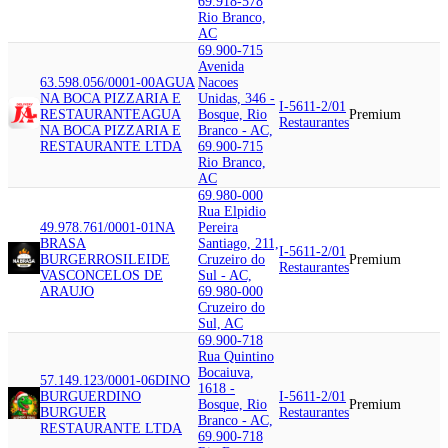
69.918-578
Rio Branco,
AC
69.900-715
Avenida
63.598.056/0001-00
AGUA
Nacoes
NA BOCA PIZZARIA E
Unidas, 346 -
I-5611-2/01
RESTAURANTE
AGUA
Bosque, Rio
Premium
Restaurantes
NA BOCA PIZZARIA E
Branco - AC,
RESTAURANTE LTDA
69.900-715
Rio Branco,
AC
69.980-000
Rua Elpidio
49.978.761/0001-01
NA
Pereira
BRASA
Santiago, 211,
I-5611-2/01
BURGER
ROSILEIDE
Cruzeiro do
Premium
Restaurantes
VASCONCELOS DE
Sul - AC,
ARAUJO
69.980-000
Cruzeiro do
Sul, AC
69.900-718
Rua Quintino
Bocaiuva,
57.149.123/0001-06
DINO
1618 -
BURGUER
DINO
I-5611-2/01
Bosque, Rio
Premium
BURGUER
Restaurantes
Branco - AC,
RESTAURANTE LTDA
69.900-718