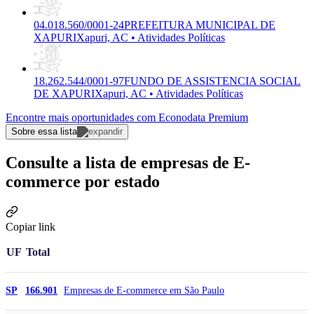
04.018.560/0001-24
PREFEITURA MUNICIPAL DE
XAPURI
Xapuri, AC • Atividades Políticas
18.262.544/0001-97
FUNDO DE ASSISTENCIA SOCIAL
DE XAPURI
Xapuri, AC • Atividades Políticas
Encontre mais oportunidades com Econodata Premium
Sobre essa lista
Consulte a lista de empresas de E-
commerce por estado
Copiar link
UF
Total
Empresas de E-commerce em São Paulo
SP
166.901