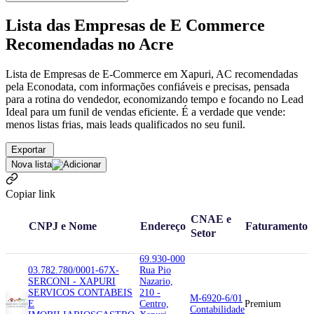
Lista das Empresas de E Commerce
Recomendadas no Acre
Lista de Empresas de E-Commerce em Xapuri, AC recomendadas
pela Econodata, com informações confiáveis e precisas, pensada
para a rotina do vendedor, economizando tempo e focando no Lead
Ideal para um funil de vendas eficiente. É a verdade que vende:
menos listas frias, mais leads qualificados no seu funil.
Exportar
Nova lista
Copiar link
CNAE e
CNPJ e Nome
Endereço
Faturamento
Setor
69.930-000
03.782.780/0001-67
X-
Rua Pio
SERCONI - XAPURI
Nazario,
SERVICOS CONTABEIS
210 -
M-6920-6/01
E
Centro,
Premium
Contabilidade