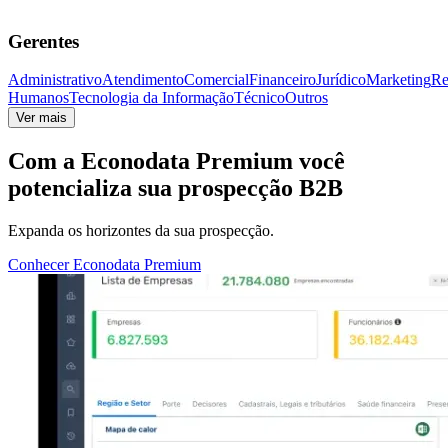
Gerentes
Administrativo
Atendimento
Comercial
Financeiro
Jurídico
Marketing
Re
Humanos
Tecnologia da Informação
Técnico
Outros
Ver mais
Com a
Econodata Premium
você
potencializa sua prospecção B2B
Expanda os horizontes da sua prospecção.
Conhecer Econodata Premium