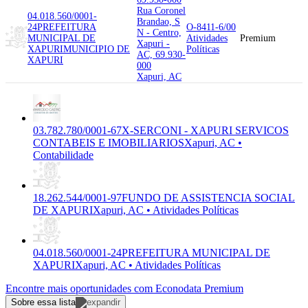
Rua Coronel
04.018.560/0001-
Brandao, S
24
PREFEITURA
O-8411-6/00
N - Centro,
MUNICIPAL DE
Atividades
Premium
Xapuri -
XAPURI
MUNICIPIO DE
Políticas
AC, 69.930-
XAPURI
000
Xapuri, AC
03.782.780/0001-67
X-SERCONI - XAPURI SERVICOS
CONTABEIS E IMOBILIARIOS
Xapuri, AC •
Contabilidade
18.262.544/0001-97
FUNDO DE ASSISTENCIA SOCIAL
DE XAPURI
Xapuri, AC • Atividades Políticas
04.018.560/0001-24
PREFEITURA MUNICIPAL DE
XAPURI
Xapuri, AC • Atividades Políticas
Encontre mais oportunidades com Econodata Premium
Sobre essa lista