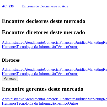
Empresas de E-commerce no Acre
AC
239
Encontre decisores deste mercado
Encontre diretores deste mercado
Administrativo
Atendimento
Comercial
Financeiro
Jurídico
Marketing
Re
Humanos
Tecnologia da Informação
Técnico
Outros
Diretores
Administrativo
Atendimento
Comercial
Financeiro
Jurídico
Marketing
Re
Humanos
Tecnologia da Informação
Técnico
Outros
Ver mais
Encontre gerentes deste mercado
Administrativo
Atendimento
Comercial
Financeiro
Jurídico
Marketing
Re
Humanos
Tecnologia da Informação
Técnico
Outros