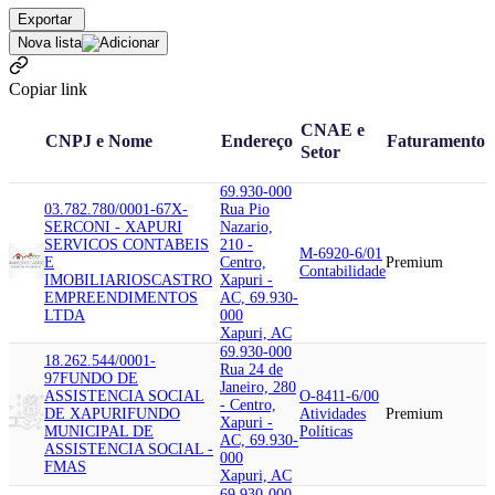
Exportar
Nova lista
Copiar link
CNAE e
CNPJ e Nome
Endereço
Faturamento
Setor
69.930-000
03.782.780/0001-67
X-
Rua Pio
SERCONI - XAPURI
Nazario,
SERVICOS CONTABEIS
210 -
M-6920-6/01
E
Centro,
Premium
Contabilidade
IMOBILIARIOS
CASTRO
Xapuri -
EMPREENDIMENTOS
AC, 69.930-
LTDA
000
Xapuri, AC
69.930-000
18.262.544/0001-
Rua 24 de
97
FUNDO DE
Janeiro, 280
ASSISTENCIA SOCIAL
O-8411-6/00
- Centro,
DE XAPURI
FUNDO
Atividades
Premium
Xapuri -
MUNICIPAL DE
Políticas
AC, 69.930-
ASSISTENCIA SOCIAL -
000
FMAS
Xapuri, AC
69.930-000