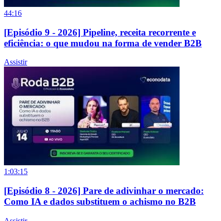
44:16
[Episódio 9 - 2026] Pipeline, receita recorrente e
eficiência: o que mudou na forma de vender B2B
Assistir
1:03:15
[Episódio 8 - 2026] Pare de adivinhar o mercado:
Como IA e dados substituem o achismo no B2B
Assistir