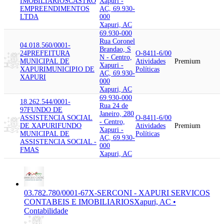
IMOBILIARIOS
CASTRO
Xapuri -
EMPREENDIMENTOS
AC, 69.930-
LTDA
000
Xapuri, AC
69.930-000
Rua Coronel
04.018.560/0001-
Brandao, S
24
PREFEITURA
O-8411-6/00
N - Centro,
MUNICIPAL DE
Atividades
Premium
Xapuri -
XAPURI
MUNICIPIO DE
Políticas
AC, 69.930-
XAPURI
000
Xapuri, AC
69.930-000
18.262.544/0001-
Rua 24 de
97
FUNDO DE
Janeiro, 280
ASSISTENCIA SOCIAL
O-8411-6/00
- Centro,
DE XAPURI
FUNDO
Atividades
Premium
Xapuri -
MUNICIPAL DE
Políticas
AC, 69.930-
ASSISTENCIA SOCIAL -
000
FMAS
Xapuri, AC
03.782.780/0001-67
X-SERCONI - XAPURI SERVICOS
CONTABEIS E IMOBILIARIOS
Xapuri, AC •
Contabilidade