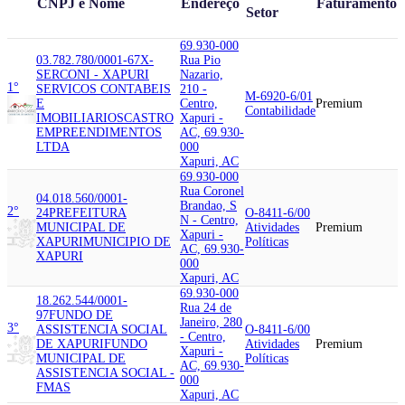
CNPJ e Nome
Endereço
Faturamento
Setor
69.930-000
03.782.780/0001-67
X-
Rua Pio
SERCONI - XAPURI
Nazario,
1°
SERVICOS CONTABEIS
210 -
M-6920-6/01
E
Centro,
Premium
Contabilidade
IMOBILIARIOS
CASTRO
Xapuri -
EMPREENDIMENTOS
AC, 69.930-
LTDA
000
Xapuri, AC
69.930-000
Rua Coronel
04.018.560/0001-
Brandao, S
2°
24
PREFEITURA
O-8411-6/00
N - Centro,
MUNICIPAL DE
Atividades
Premium
Xapuri -
XAPURI
MUNICIPIO DE
Políticas
AC, 69.930-
XAPURI
000
Xapuri, AC
69.930-000
18.262.544/0001-
Rua 24 de
97
FUNDO DE
Janeiro, 280
3°
ASSISTENCIA SOCIAL
O-8411-6/00
- Centro,
DE XAPURI
FUNDO
Atividades
Premium
Xapuri -
MUNICIPAL DE
Políticas
AC, 69.930-
ASSISTENCIA SOCIAL -
000
FMAS
Xapuri, AC