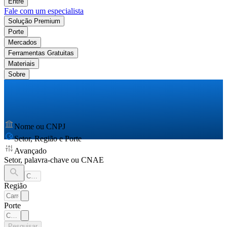
Entre
Fale com um especialista
Solução Premium
Porte
Mercados
Ferramentas Gratuitas
Materiais
Sobre
Nome ou CNPJ
Setor, Região e Porte
Avançado
Setor, palavra-chave ou CNAE
Região
Porte
Pesquisar