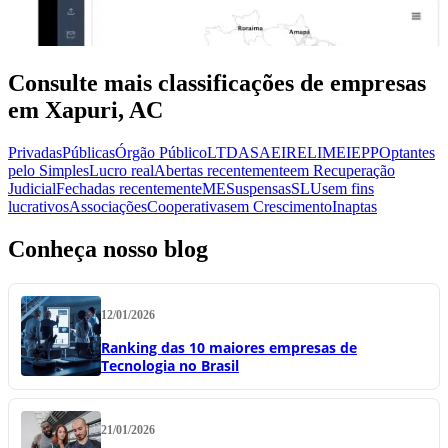
Consulte mais classificações de empresas
em Xapuri, AC
Privadas
Públicas
Órgão Público
LTDA
SA
EIRELI
MEI
EPP
Optantes
pelo Simples
Lucro real
Abertas recentemente
em Recuperação
Judicial
Fechadas recentemente
ME
Suspensas
SLU
sem fins
lucrativos
Associações
Cooperativas
em Crescimento
Inaptas
Conheça nosso blog
12/01/2026
Ranking das 10 maiores empresas de
Tecnologia no Brasil
21/01/2026