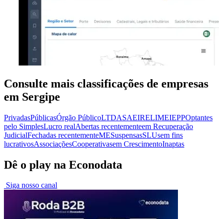
Consulte mais classificações de empresas
em Sergipe
Privadas
Públicas
Órgão Público
LTDA
SA
EIRELI
MEI
EPP
Optantes
pelo Simples
Lucro real
Abertas recentemente
em Recuperação
Judicial
Fechadas recentemente
ME
Suspensas
SLU
sem fins
lucrativos
Associações
Cooperativas
em Crescimento
Inaptas
Dê o play na Econodata
Siga nosso canal