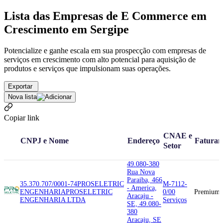
Lista das Empresas de E Commerce em
Crescimento em Sergipe
Potencialize e ganhe escala em sua prospecção com empresas de
serviços em crescimento com alto potencial para aquisição de
produtos e serviços que impulsionam suas operações.
Exportar
Nova lista
Copiar link
CNAE e
CNPJ e Nome
Endereço
Faturam
Setor
49.080-380
Rua Nova
Paraiba, 466
35.370.707/0001-74
PROSELETRIC
M-7112-
- America,
ENGENHARIA
PROSELETRIC
0/00
Premium
Aracaju -
ENGENHARIA LTDA
Serviços
SE, 49.080-
380
Aracaju, SE