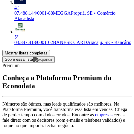
4°
07.488.144/0001-88
MEGGA
Propriá, SE • Comércio
Atacadista
5°
03.847.413/0001-02
BANESE CARD
Aracaju, SE • Bancário
Mostrar listas completas
Sobre essa lista
Premium
Conheça a Plataforma Premium da
Econodata
Números são ótimos, mas leads qualificados são melhores. Na
Plataforma Premium, você transforma essa lista em vendas. Chega
de perder tempo com dados errados. Encontre as
empresas
certas,
fale direto com os decisores (com e-mails e telefones validados) e
foque no que importa: fechar negócio.