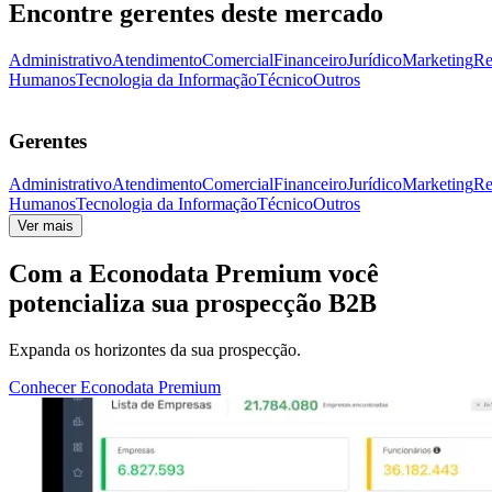
Encontre gerentes deste mercado
Administrativo
Atendimento
Comercial
Financeiro
Jurídico
Marketing
Re
Humanos
Tecnologia da Informação
Técnico
Outros
Gerentes
Administrativo
Atendimento
Comercial
Financeiro
Jurídico
Marketing
Re
Humanos
Tecnologia da Informação
Técnico
Outros
Ver mais
Com a
Econodata Premium
você
potencializa sua prospecção B2B
Expanda os horizontes da sua prospecção.
Conhecer Econodata Premium