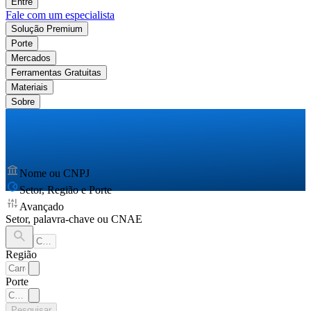
Entre
Fale com um especialista
Solução Premium
Porte
Mercados
Ferramentas Gratuitas
Materiais
Sobre
Nome ou CNPJ
Setor, Região e Porte
Avançado
Setor, palavra-chave ou CNAE
Região
Porte
Pesquisar