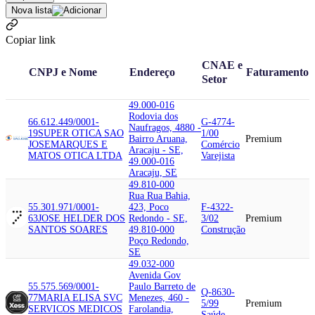
Nova lista
Copiar link
CNAE e
CNPJ e Nome
Endereço
Faturamento
Setor
49.000-016
Rodovia dos
66.612.449/0001-
G-4774-
Naufragos, 4880 -
19
SUPER OTICA SAO
1/00
Bairro Aruana,
Premium
JOSE
MARQUES E
Comércio
Aracaju - SE,
MATOS OTICA LTDA
Varejista
49.000-016
Aracaju, SE
49.810-000
Rua Rua Bahia,
55.301.971/0001-
423, Poco
F-4322-
63
JOSE HELDER DOS
Redondo - SE,
3/02
Premium
SANTOS SOARES
49.810-000
Construção
Poço Redondo,
SE
49.032-000
Avenida Gov
55.575.569/0001-
Paulo Barreto de
Q-8630-
77
MARIA ELISA SVC
Menezes, 460 -
5/99
Premium
SERVICOS MEDICOS
Farolandia,
Saúde