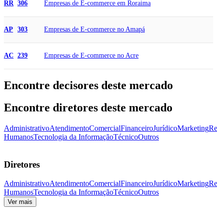
Empresas de E-commerce em Roraima
RR
306
Empresas de E-commerce no Amapá
AP
303
Empresas de E-commerce no Acre
AC
239
Encontre decisores deste mercado
Encontre diretores deste mercado
Administrativo
Atendimento
Comercial
Financeiro
Jurídico
Marketing
Re
Humanos
Tecnologia da Informação
Técnico
Outros
Diretores
Administrativo
Atendimento
Comercial
Financeiro
Jurídico
Marketing
Re
Humanos
Tecnologia da Informação
Técnico
Outros
Ver mais