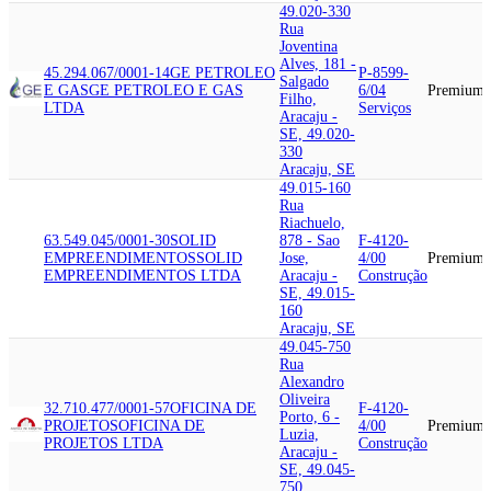
49.020-330
Rua
Joventina
Alves, 181 -
45.294.067/0001-14
GE PETROLEO
P-8599-
Salgado
E GAS
GE PETROLEO E GAS
6/04
Premium
Filho,
LTDA
Serviços
Aracaju -
SE, 49.020-
330
Aracaju, SE
49.015-160
Rua
Riachuelo,
63.549.045/0001-30
SOLID
878 - Sao
F-4120-
EMPREENDIMENTOS
SOLID
Jose,
4/00
Premium
EMPREENDIMENTOS LTDA
Aracaju -
Construção
SE, 49.015-
160
Aracaju, SE
49.045-750
Rua
Alexandro
Oliveira
32.710.477/0001-57
OFICINA DE
F-4120-
Porto, 6 -
PROJETOS
OFICINA DE
4/00
Premium
Luzia,
PROJETOS LTDA
Construção
Aracaju -
SE, 49.045-
750