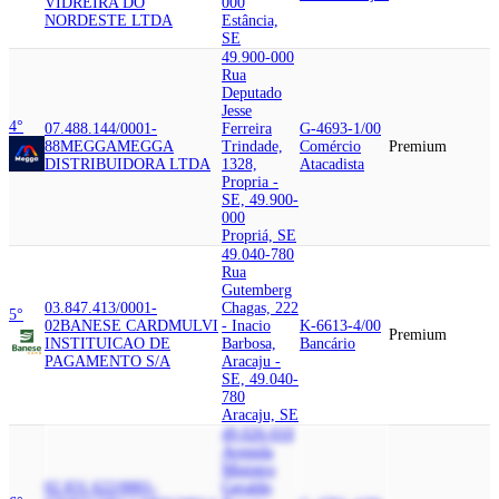
VIDREIRA DO
000
NORDESTE LTDA
Estância,
SE
49.900-000
Rua
Deputado
Jesse
4°
07.488.144/0001-
Ferreira
G-4693-1/00
88
MEGGA
MEGGA
Trindade,
Comércio
Premium
DISTRIBUIDORA LTDA
1328,
Atacadista
Propria -
SE, 49.900-
000
Propriá, SE
49.040-780
Rua
Gutemberg
03.847.413/0001-
Chagas, 222
5°
02
BANESE CARD
MULVI
- Inacio
K-6613-4/00
Premium
INSTITUICAO DE
Barbosa,
Bancário
PAGAMENTO S/A
Aracaju -
SE, 49.040-
780
Aracaju, SE
49.026-010
Avenida
Ministro
02.831.622/0001-
Geraldo