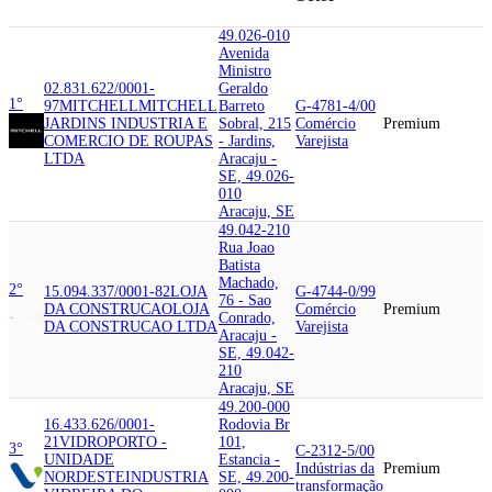
49.026-010
Avenida
Ministro
02.831.622/0001-
Geraldo
1°
97
MITCHELL
MITCHELL
Barreto
G-4781-4/00
JARDINS INDUSTRIA E
Sobral, 215
Comércio
Premium
COMERCIO DE ROUPAS
- Jardins,
Varejista
LTDA
Aracaju -
SE, 49.026-
010
Aracaju, SE
49.042-210
Rua Joao
Batista
Machado,
2°
15.094.337/0001-82
LOJA
G-4744-0/99
76 - Sao
DA CONSTRUCAO
LOJA
Comércio
Premium
Conrado,
DA CONSTRUCAO LTDA
Varejista
Aracaju -
SE, 49.042-
210
Aracaju, SE
49.200-000
16.433.626/0001-
Rodovia Br
21
VIDROPORTO -
101,
3°
C-2312-5/00
UNIDADE
Estancia -
Indústrias da
Premium
NORDESTE
INDUSTRIA
SE, 49.200-
transformação