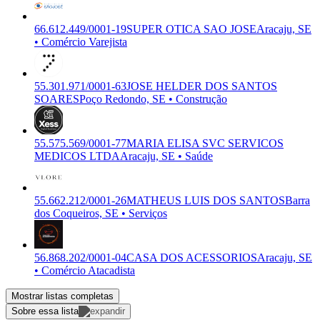
66.612.449/0001-19
SUPER OTICA SAO JOSE
Aracaju, SE
• Comércio Varejista
55.301.971/0001-63
JOSE HELDER DOS SANTOS
SOARES
Poço Redondo, SE • Construção
55.575.569/0001-77
MARIA ELISA SVC SERVICOS
MEDICOS LTDA
Aracaju, SE • Saúde
55.662.212/0001-26
MATHEUS LUIS DOS SANTOS
Barra
dos Coqueiros, SE • Serviços
56.868.202/0001-04
CASA DOS ACESSORIOS
Aracaju, SE
• Comércio Atacadista
Mostrar listas completas
Sobre essa lista