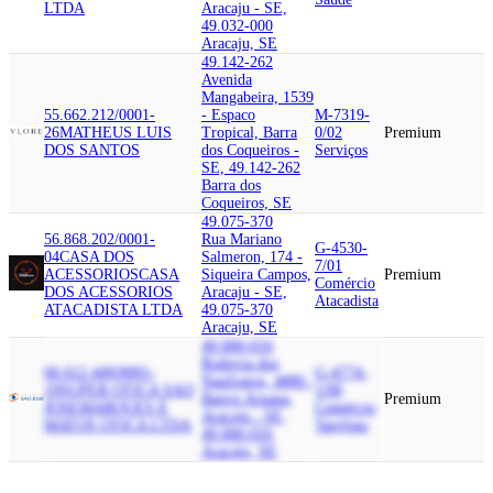
LTDA
Aracaju - SE,
49.032-000
Aracaju, SE
49.142-262
Avenida
Mangabeira, 1539
55.662.212/0001-
- Espaco
M-7319-
26
MATHEUS LUIS
Tropical, Barra
0/02
Premium
DOS SANTOS
dos Coqueiros -
Serviços
SE, 49.142-262
Barra dos
Coqueiros, SE
49.075-370
56.868.202/0001-
Rua Mariano
G-4530-
04
CASA DOS
Salmeron, 174 -
7/01
ACESSORIOS
CASA
Siqueira Campos,
Premium
Comércio
DOS ACESSORIOS
Aracaju - SE,
Atacadista
ATACADISTA LTDA
49.075-370
Aracaju, SE
49.000-016
Rodovia dos
66.612.449/0001-
G-4774-
Naufragos, 4880 -
19
SUPER OTICA SAO
1/00
Bairro Aruana,
Premium
JOSE
MARQUES E
Comércio
Aracaju - SE,
MATOS OTICA LTDA
Varejista
49.000-016
Aracaju, SE