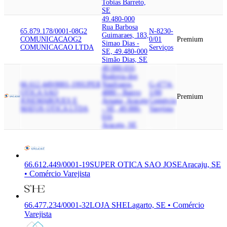
Tobias Barreto,
SE
49.480-000
Rua Barbosa
65.879.178/0001-08
G2
N-8230-
Guimaraes, 183,
COMUNICACAO
G2
0/01
Premium
Simao Dias -
COMUNICACAO LTDA
Serviços
SE, 49.480-000
Simão Dias, SE
49.000-016
Rodovia dos
66.612.449/0001-19
SUPER
Naufragos,
G-4774-
OTICA SAO
4880 - Bairro
1/00
Premium
JOSE
MARQUES E
Aruana, Aracaju
Comércio
MATOS OTICA LTDA
- SE, 49.000-
Varejista
016
Aracaju, SE
66.612.449/0001-19
SUPER OTICA SAO JOSE
Aracaju, SE
• Comércio Varejista
66.477.234/0001-32
LOJA SHE
Lagarto, SE • Comércio
Varejista