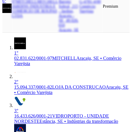
6°
97
MITCHELL
MITCHELL
Barreto
G-4781-4/00
JARDINS INDUSTRIA E
Sobral, 215
Comércio
Premium
COMERCIO DE ROUPAS
- Jardins,
Varejista
LTDA
Aracaju -
SE, 49.026-
010
Aracaju, SE
1°
02.831.622/0001-97
MITCHELL
Aracaju, SE • Comércio
Varejista
2°
15.094.337/0001-82
LOJA DA CONSTRUCAO
Aracaju, SE
• Comércio Varejista
3°
16.433.626/0001-21
VIDROPORTO - UNIDADE
NORDESTE
Estância, SE • Indústrias da transformação