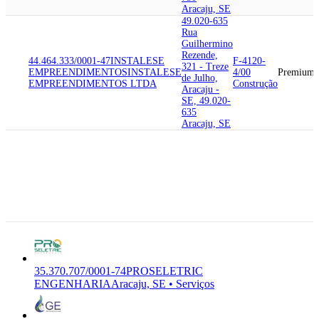
Aracaju, SE
49.020-635
Rua
Guilhermino
Rezende,
44.464.333/0001-47
INSTALESE
F-4120-
321 - Treze
EMPREENDIMENTOS
INSTALESE
4/00
Premium
de Julho,
EMPREENDIMENTOS LTDA
Construção
Aracaju -
SE, 49.020-
635
Aracaju, SE
49.080-380
Rua Nova
Paraiba, 466
35.370.707/0001-74
PROSELETRIC
M-7112-
- America,
ENGENHARIA
PROSELETRIC
0/00
Premium
Aracaju -
ENGENHARIA LTDA
Serviços
SE, 49.080-
380
Aracaju, SE
35.370.707/0001-74
PROSELETRIC
ENGENHARIA
Aracaju, SE • Serviços