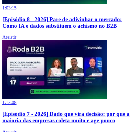
1:03:15
[Episódio 8 - 2026] Pare de adivinhar o mercado:
Como IA e dados substituem o achismo no B2B
Assistir
1:13:08
[Episódio 7 - 2026] Dado que vira decisão: por que a
maioria das empresas coleta muito e age pouco
Assistir