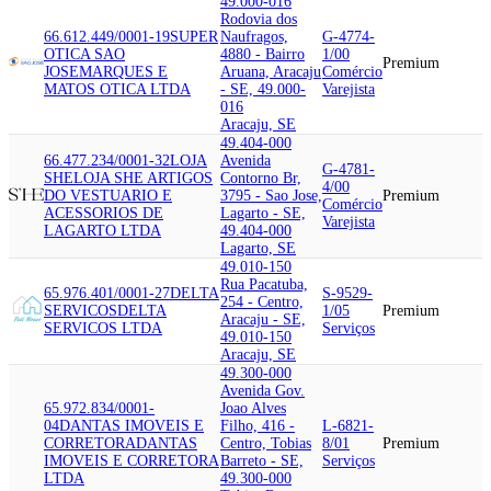
49.000-016
Rodovia dos
66.612.449/0001-19
SUPER
Naufragos,
G-4774-
OTICA SAO
4880 - Bairro
1/00
Premium
JOSE
MARQUES E
Aruana, Aracaju
Comércio
MATOS OTICA LTDA
- SE, 49.000-
Varejista
016
Aracaju, SE
49.404-000
66.477.234/0001-32
LOJA
Avenida
G-4781-
SHE
LOJA SHE ARTIGOS
Contorno Br,
4/00
DO VESTUARIO E
3795 - Sao Jose,
Premium
Comércio
ACESSORIOS DE
Lagarto - SE,
Varejista
LAGARTO LTDA
49.404-000
Lagarto, SE
49.010-150
Rua Pacatuba,
65.976.401/0001-27
DELTA
S-9529-
254 - Centro,
SERVICOS
DELTA
1/05
Premium
Aracaju - SE,
SERVICOS LTDA
Serviços
49.010-150
Aracaju, SE
49.300-000
Avenida Gov.
65.972.834/0001-
Joao Alves
04
DANTAS IMOVEIS E
Filho, 416 -
L-6821-
CORRETORA
DANTAS
Centro, Tobias
8/01
Premium
IMOVEIS E CORRETORA
Barreto - SE,
Serviços
LTDA
49.300-000