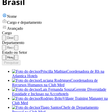
Brasil
Nome
Cargo e departamento
Avançado
Cargo
Departamento
Estado ou Setor
Pesquisar
Priscilla Mathias
Coordenadora de Rh
na
Atlantica Hotels
Luciana Rodrigues
Coordenadora de
Recursos Humanos
na Club Med
Lais Fernanda Souza
Gerente Diversidade
Equidade e Inclusao
na Accorhotels
Rodrigo Brito
Village Training Manager
na
Club Med
Tiago Santos
Chefe de Departamento
Pessoal
na Club Med