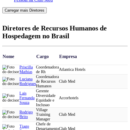
Carregar mais Diretores
Diretores de Recursos Humanos de
Hospedagem no Brasil
Nome
Cargo
Empresa
Priscilla
Coordenadora
Atlantica Hotels
Mathias
de Rh
Coordenadora
Luciana
de Recursos
Club Med
Rodrigues
Humanos
Gerente
Lais
Diversidade
Fernanda
Accorhotels
Equidade e
Souza
Inclusao
Village
Rodrigo
Training
Club Med
Brito
Manager
Chefe de
Tiago
Departamento
Club Med