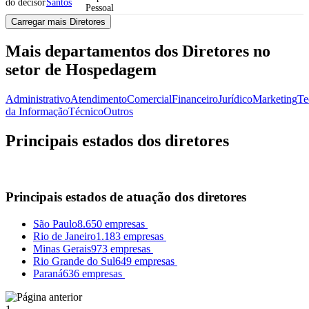
Santos
Pessoal
Carregar mais Diretores
Mais departamentos dos Diretores no
setor de Hospedagem
Administrativo
Atendimento
Comercial
Financeiro
Jurídico
Marketing
Te
da Informação
Técnico
Outros
Principais estados dos diretores
Principais estados de atuação dos diretores
São Paulo
8.650 empresas
Rio de Janeiro
1.183 empresas
Minas Gerais
973 empresas
Rio Grande do Sul
649 empresas
Paraná
636 empresas