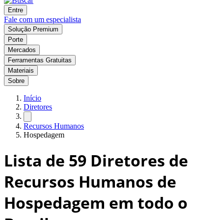
Entre
Fale com um especialista
Solução Premium
Porte
Mercados
Ferramentas Gratuitas
Materiais
Sobre
Início
Diretores
Recursos Humanos
Hospedagem
Lista de
59
Diretores de
Recursos Humanos de
Hospedagem em todo o