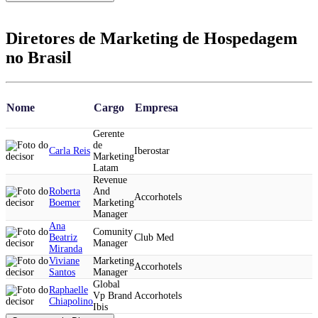
Diretores de Marketing de Hospedagem
no Brasil
Nome
Cargo
Empresa
Gerente
de
Carla Reis
Iberostar
Marketing
Latam
Revenue
Roberta
And
Accorhotels
Boemer
Marketing
Manager
Ana
Comunity
Beatriz
Club Med
Manager
Miranda
Viviane
Marketing
Accorhotels
Santos
Manager
Global
Raphaelle
Vp Brand
Accorhotels
Chiapolino
Ibis