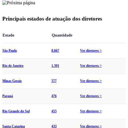
Principais estados de atuação dos diretores
Estado
Quantidade
São Paulo
8.667
Ver diretores >
Rio de Janeiro
1.391
Ver diretores >
Minas Gerais
577
Ver diretores >
Paraná
476
Ver diretores >
Rio Grande do Sul
455
Ver diretores >
Santa Catarina
433
Ver diretores >